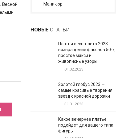
. Весной
Маникюр
мелыми
НОВЫЕ
СТАТЬИ
Платья весна-лето 2023:
возвращение фасонов 50-х,
простое макси и
живописные узоры
01.02.2023
Золотой глобус 2023 —
самые красивые творения
звезд с красной дорожки
31.01.2023
Я
Какое вечернее платье
подойдет для вашего типа
фигуры