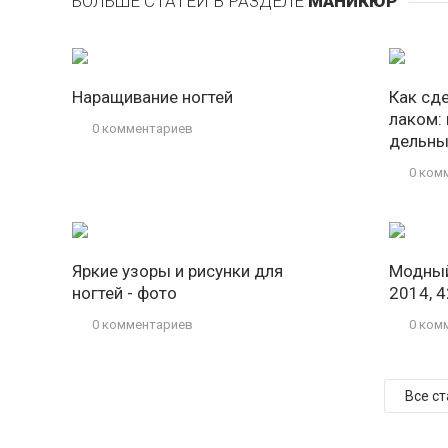
БОЛЬШЕ СТАТЕЙ В РАЗДЕЛЕ
МАНИКЮР
Наращивание ногтей
Как сд
лаком:
0 комментариев
дельны
0 ком
Яркие узоры и рисунки для
Модный
ногтей - фото
2014, 
0 комментариев
0 ком
Все с