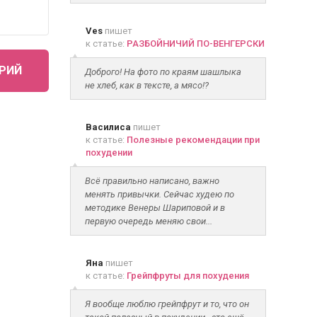
Ves
пишет
к статье:
РАЗБОЙНИЧИЙ ПО-ВЕНГЕРСКИ
РИЙ
Доброго! На фото по краям шашлыка
не хлеб, как в тексте, а мясо!?
Василиса
пишет
к статье:
Полезные рекомендации при
похудении
Всё правильно написано, важно
менять привычки. Сейчас худею по
методике Венеры Шариповой и в
первую очередь меняю свои...
Яна
пишет
к статье:
Грейпфруты для похудения
Я вообще люблю грейпфрут и то, что он