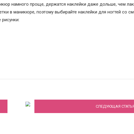
кюр намного проще, держатся наклейки даже дольше, чем лак
етки в маникюре, поэтому выбирайте наклейки для ногтей со с
 рисунки:
о
Звездный маникюр весна 2020
СЛЕДУЮЩАЯ СТАТЬ