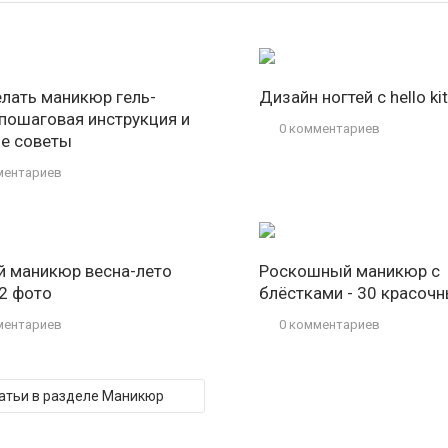
елать маникюр гель-
Дизайн ногтей с hello kit
 пошаговая инструкция и
0 комментариев
е советы
ментариев
 маникюр весна-лето
Роскошный маникюр с
42 фото
блёстками - 30 красоч
ментариев
0 комментариев
татьи в разделе Маникюр