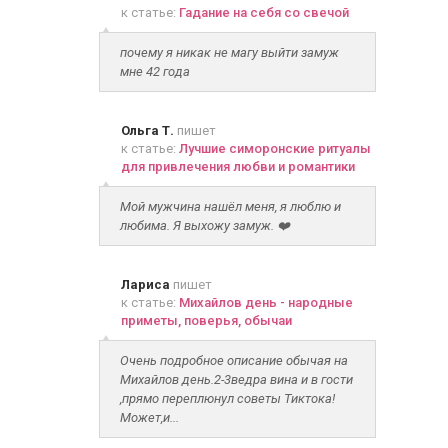
к статье:
Гадание на себя со свечой
почему я никак не магу выйти замуж
мне 42 года
Ольга Т.
пишет
к статье:
Лучшие симоронские ритуалы
для привлечения любви и романтики
Мой мужчина нашёл меня, я люблю и
любима. Я выхожу замуж. ❤️
Лариса
пишет
к статье:
Михайлов день - народные
приметы, поверья, обычаи
Очень подробное описание обычая на
Михайлов день.2-3ведра вина и в гости
,прямо переплюнул советы Тиктока!
Может,и...