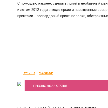
С помощью наклеек сделать яркий и необычный мани
и летом 2012 года в моде яркие и насыщенные расцв
принтами - леопардовый принт, полоски, абстрактные
Модные цвета лаков для ногтей весна-лет
2012, фото
КРАСОТА
МАНИКЮР
ПРЕДЫДУЩАЯ СТАТЬЯ