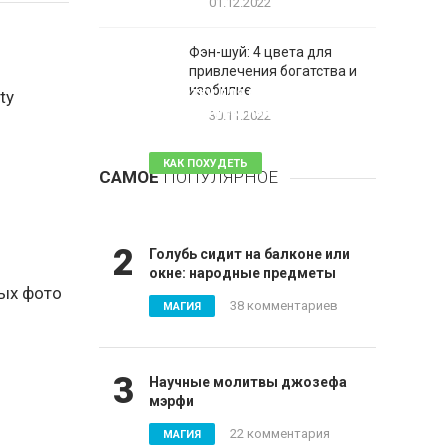
01.12.2022
Фэн-шуй: 4 цвета для
привлечения богатства и
1
изобилие
Таблетки для похудения -
ty
обзор эффективных и
30.11.2022
безопасных
КАК ПОХУДЕТЬ
САМОЕ
ПОПУЛЯРНОЕ
81 комментарий
2
Голубь сидит на балконе или
окне: народные предметы
ных фото
38 комментариев
МАГИЯ
3
Научные молитвы джозефа
мэрфи
22 комментария
МАГИЯ