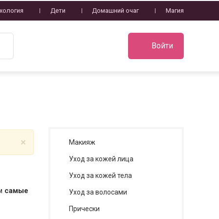
хология
Дети
Домашний очаг
Магия
Войти
×
Макияж
Уход за кожей лица
Уход за кожей тела
ем
самые
Уход за волосами
Прически