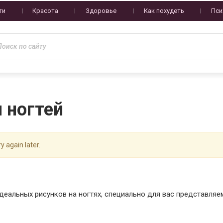
ти
Красота
Здоровье
Как похудеть
Пси
 ногтей
y again later.
деальных рисунков на ногтях, специально для вас представля