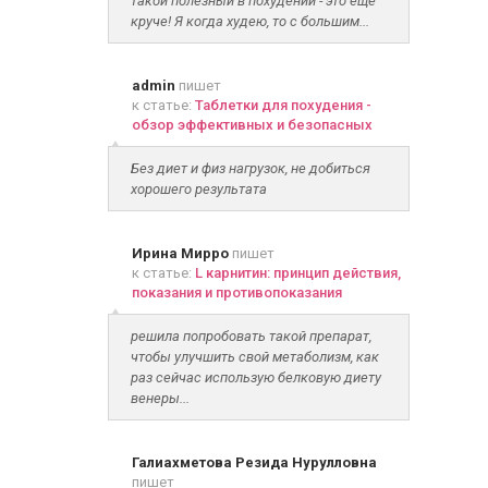
такой полезный в похудении - это ещё
круче! Я когда худею, то с большим...
admin
пишет
к статье:
Таблетки для похудения -
обзор эффективных и безопасных
Без диет и физ нагрузок, не добиться
хорошего результата
Ирина Мирро
пишет
к статье:
L карнитин: принцип действия,
показания и противопоказания
решила попробовать такой препарат,
чтобы улучшить свой метаболизм, как
раз сейчас использую белковую диету
венеры...
Галиахметова Резида Нурулловна
пишет