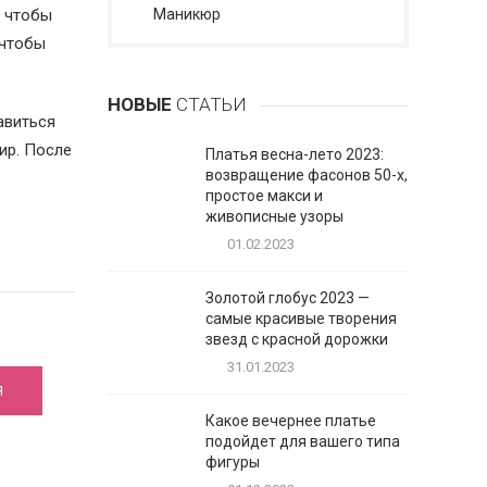
, чтобы
Маникюр
 чтобы
НОВЫЕ
СТАТЬИ
авиться
ир. После
Платья весна-лето 2023:
возвращение фасонов 50-х,
простое макси и
живописные узоры
01.02.2023
Золотой глобус 2023 —
самые красивые творения
звезд с красной дорожки
31.01.2023
Я
Какое вечернее платье
подойдет для вашего типа
фигуры