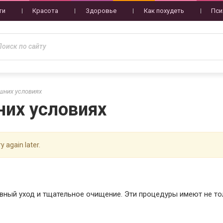
ти
Красота
Здоровье
Как похудеть
Пси
шних условиях
них условиях
y again later.
вный уход и тщательное очищение. Эти процедуры имеют не то