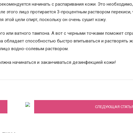
рекомендуется начинать с распаривания кожи. Это необходимо
ле этого лицо протирается 3-процентным раствором перекиси,
 этой цели спирт, поскольку он очень сушит кожу.
о или ватного тампона. А вот с черными точками поможет спр
 Она обладает способностью быстро впитываться и растворять ж
ь лицо водно-солевым раствором.
олжна начинаться и заканчиваться дезинфекцией кожи!
В хорошие руки: выбираем косметолога
СЛЕДУЮЩАЯ СТАТЬ