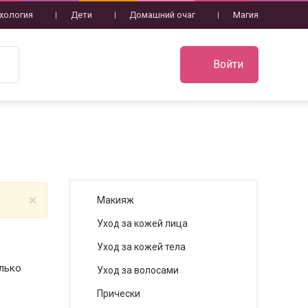
хология
Дети
Домашний очаг
Магия
Войти
×
Макияж
Уход за кожей лица
Уход за кожей тела
лько
Уход за волосами
Прически