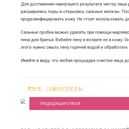
Для достижения наилучшего результата
чистку лица
расширились поры и открылись сальные железы. Пос
продезинфицировать кожу. Не стоит использовать для
Сальные пробки можно удалять при помощи марлевог
пена для бритья. Взбейте пену и вотрите её в кожу.
этого нужно смыть пену горячей водой и обработат
Имейте в виду, что любая процедура очистки лица д
Домашние лосьоны и фруктовый лед
КРАСОТА
УХОД ЗА КОЖЕЙ ЛИЦА
ПРЕДЫДУЩАЯ СТАТЬЯ