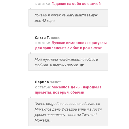
к статье:
Гадание на себя со свечой
почему я никак не магу выйти замуж
мне 42 года
Ольга Т.
пишет
к статье:
Лучшие симоронские ритуалы
для привлечения любви и романтики
Мой мужчина нашёл меня, я люблю и
любима. Я выхожу замуж. ❤️
Лариса
пишет
к статье:
Михайлов день - народные
приметы, поверья, обычаи
Очень подробное описание обычая на
Михайлов день.2-3ведра вина и в гости
,прямо переплюнул советы Тиктока!
Может,и...