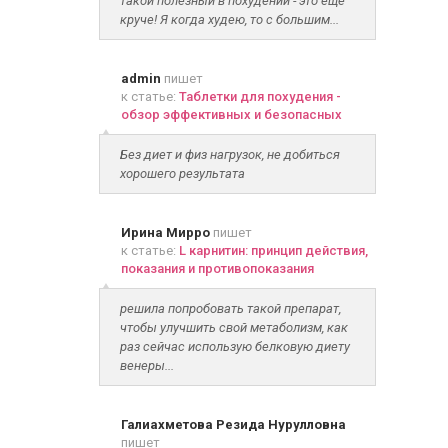
такой полезный в похудении - это ещё
круче! Я когда худею, то с большим...
admin
пишет
к статье:
Таблетки для похудения -
обзор эффективных и безопасных
Без диет и физ нагрузок, не добиться
хорошего результата
Ирина Мирро
пишет
к статье:
L карнитин: принцип действия,
показания и противопоказания
решила попробовать такой препарат,
чтобы улучшить свой метаболизм, как
раз сейчас использую белковую диету
венеры...
Галиахметова Резида Нурулловна
пишет