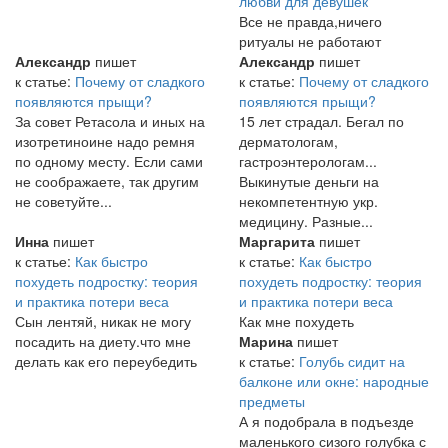
любви для девушек
Все не правда,ничего
ритуалы не работают
Александр
пишет
Александр
пишет
к статье:
Почему от сладкого
к статье:
Почему от сладкого
появляются прыщи?
появляются прыщи?
За совет Ретасола и иных на
15 лет страдал. Бегал по
изотретиноине надо ремня
дерматологам,
по одному месту. Если сами
гастроэнтерологам...
не соображаете, так другим
Выкинутые деньги на
не советуйте...
некомпетентную укр.
медицину. Разные...
Инна
пишет
Маргарита
пишет
к статье:
Как быстро
к статье:
Как быстро
похудеть подростку: теория
похудеть подростку: теория
и практика потери веса
и практика потери веса
Сын лентяй, никак не могу
Как мне похудеть
посадить на диету.что мне
Марина
пишет
делать как его переубедить
к статье:
Голубь сидит на
балконе или окне: народные
предметы
А я подобрала в подъезде
маленького сизого голубка с