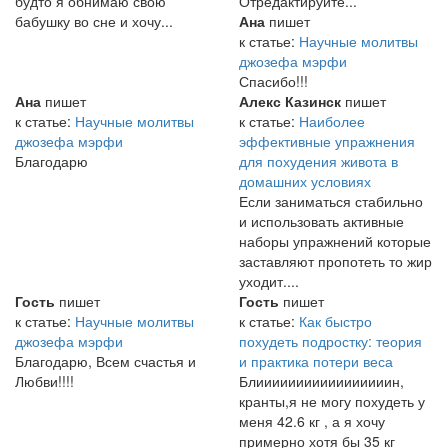
будто я обнимаю свою
Отредактируйте...
бабушку во сне и хочу...
Ана
пишет
к статье:
Научные молитвы
джозефа мэрфи
Спасибо!!!
Ана
пишет
Алекс Казинск
пишет
к статье:
Научные молитвы
к статье:
Наиболее
джозефа мэрфи
эффективные упражнения
Благодарю
для похудения живота в
домашних условиях
Если заниматься стабильно
и использовать активные
наборы упражнений которые
заставляют пропотеть то жир
уходит....
Гость
пишет
Гость
пишет
к статье:
Научные молитвы
к статье:
Как быстро
джозефа мэрфи
похудеть подростку: теория
Благодарю, Всем счастья и
и практика потери веса
Любви!!!!
Блииииииииииииииииин,
кранты,я не могу похудеть у
меня 42.6 кг , а я хочу
примерно хотя бы 35 кг