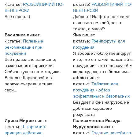
к статье:
РАЗБОЙНИЧИЙ ПО-
к статье:
РАЗБОЙНИЧИЙ ПО-
ВЕНГЕРСКИ
ВЕНГЕРСКИ
Все верно. :)
Доброго! На фото по краям
шашлыка не хлеб, как в
тексте, а мясо!?
Василиса
пишет
Яна
пишет
к статье:
Полезные
к статье:
Грейпфруты для
рекомендации при
похудения
похудении
Я вообще люблю грейпфрут
Всё правильно написано,
и то, что он такой полезный в
важно менять привычки.
похудении - это ещё круче! Я
Сейчас худею по методике
когда худею, то с большим...
Венеры Шариповой и в
admin
пишет
первую очередь меняю
к статье:
Таблетки для
свои...
похудения - обзор
эффективных и безопасных
Без диет и физ нагрузок, не
добиться хорошего
результата
Ирина Мирро
пишет
Галиахметова Резида
к статье:
L карнитин:
Нурулловна
пишет
принцип действия,
к статье:
Гадание на себя со