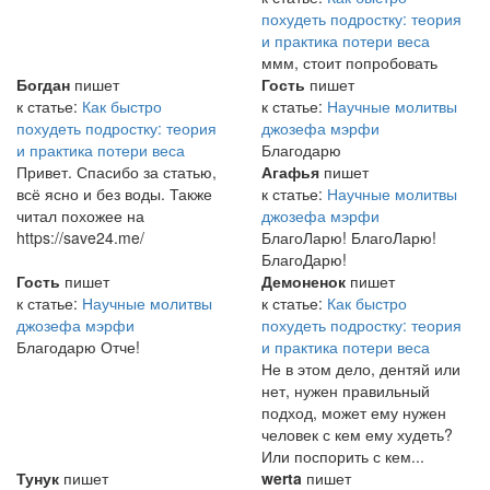
похудеть подростку: теория
и практика потери веса
ммм, стоит попробовать
Богдан
пишет
Гость
пишет
к статье:
Как быстро
к статье:
Научные молитвы
похудеть подростку: теория
джозефа мэрфи
и практика потери веса
Благодарю
Привет. Спасибо за статью,
Агафья
пишет
всё ясно и без воды. Также
к статье:
Научные молитвы
читал похожее на
джозефа мэрфи
https://save24.me/
БлагоЛарю! БлагоЛарю!
БлагоДарю!
Гость
пишет
Демоненок
пишет
к статье:
Научные молитвы
к статье:
Как быстро
джозефа мэрфи
похудеть подростку: теория
Благодарю Отче!
и практика потери веса
Не в этом дело, дентяй или
нет, нужен правильный
подход, может ему нужен
человек с кем ему худеть?
Или поспорить с кем...
Тунук
пишет
werta
пишет