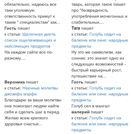
обязательно, надеюсь все
тварь, каторая такое пишет
таки уголовную
про "безвредность
ответственность примут к
употребления мочегонных и
таким " специалистам" как...
слабительных,...
Гость
пишет
Tara
пишет
к статье:
Щелочная диета.
к статье:
Голубь сидит на
список ощелачивающих и
балконе или окне: народные
окисляющих продуктов
предметы
На каждом сайте все по-
Ну это же символизм, как
разному....
сонник: это значит одно из
следующих возможностей -
быстрый карьерный рост,
путешествие на...
Вероника
пишет
Гость
пишет
к статье:
Научные молитвы
к статье:
Голубь сидит на
джозефа мэрфи
балконе или окне: народные
Благодарю за ваши молитвы
предметы
они помогают людям найти
Голуб сел в мангал
себя и сделать шаг в перед.
валерий
пишет
Желаю всем крепкого
к статье:
Голубь сидит на
здоровья счастья...
балконе или окне: народные
предметы