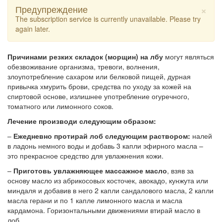
×
Предупреждение
The subscription service is currently unavailable. Please try
again later.
Причинами резких складок (морщин) на лбу
могут являться
обезвоживание организма, тревоги, волнения,
злоупотребление сахаром или белковой пищей, дурная
привычка хмурить брови, средства по уходу за кожей на
спиртовой основе, излишнее употребление огуречного,
томатного или лимонного соков.
Лечение производи следующим образом:
–
Ежедневно протирай лоб следующим раствором:
налей
в ладонь немного воды и добавь 3 капли эфирного масла –
это прекрасное средство для увлажнения кожи.
–
Приготовь увлажняющее массажное масло
, взяв за
основу масло из абрикосовых косточек, авокадо, кунжута или
миндаля и добавив в него 2 капли сандалового масла, 2 капли
масла герани и по 1 капле лимонного масла и масла
кардамона. Горизонтальными движениями втирай масло в
лоб.