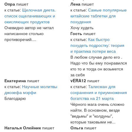
Опра
пишет
Лена
пишет
к статье:
Щелочная диета.
к статье:
Самые популярные
список ощелачивающих и
китайские таблетки для
окисляющих продуктов
похудения
Очевидно автор не читал
Хочу худеть
написанное столько
Гость
пишет
противоречий....
к статье:
Как быстро
похудеть подростку: теория
и практика потери веса
В любом случае дело его .
Надо что бы ему понравился
кто то и тогда он возьмется
за себя
Екатерина
пишет
vERA12
пишет
к статье:
Научные молитвы
к статье:
Талисман для
джозефа мэрфи
сохранения и приумножения
Благодарю
богатства на 21 марта
Чёрного мага очень сложно
найти. В основном, везде
"ведьмы" и "колдуны",
которые таковыми не...
Наталья Олейник
пишет
Ольга
пишет