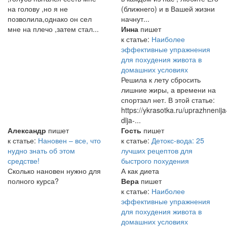
на голову ,но я не
(ближнего) и в Вашей жизни
позволила,однако он сел
начнут...
мне на плечо ,затем стал...
Инна
пишет
к статье:
Наиболее
эффективные упражнения
для похудения живота в
домашних условиях
Решила к лету сбросить
лишние жиры, а времени на
спортзал нет. В этой статье:
https://ykrasotka.ru/uprazhnenija
dlja-...
Александр
пишет
Гость
пишет
к статье:
Нановен – все, что
к статье:
Детокс-вода: 25
нудно знать об этом
лучших рецептов для
средстве!
быстрого похудения
Сколько нановен нужно для
А как диета
полного курса?
Вера
пишет
к статье:
Наиболее
эффективные упражнения
для похудения живота в
домашних условиях