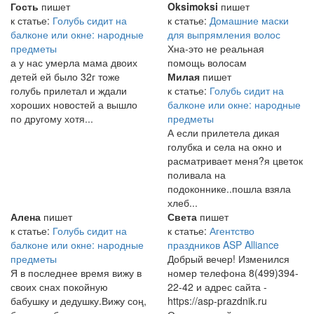
Гость
пишет
Oksimoksi
пишет
к статье:
Голубь сидит на
к статье:
Домашние маски
балконе или окне: народные
для выпрямления волос
предметы
Хна-это не реальная
а у нас умерла мама двоих
помощь волосам
детей ей было 32г тоже
Милая
пишет
голубь прилетал и ждали
к статье:
Голубь сидит на
хороших новостей а вышло
балконе или окне: народные
по другому хотя...
предметы
А если прилетела дикая
голубка и села на окно и
расматривает меня?я цветок
поливала на
подоконнике..пошла взяла
хлеб...
Алена
пишет
Света
пишет
к статье:
Голубь сидит на
к статье:
Агентство
балконе или окне: народные
праздников ASP Alliance
предметы
Добрый вечер! Изменился
Я в последнее время вижу в
номер телефона 8(499)394-
своих снах покойную
22-42 и адрес сайта -
бабушку и дедушку.Вижу соң,
https://asp-prazdnik.ru