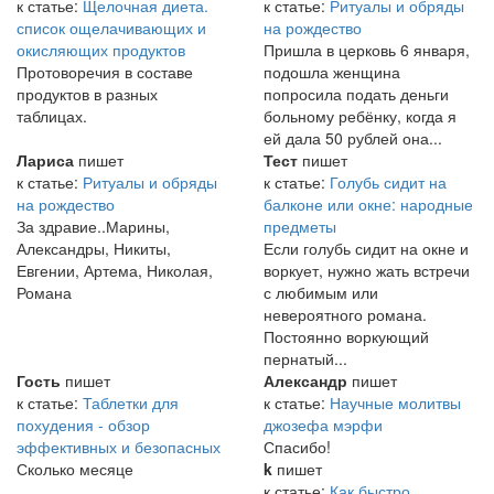
к статье:
Щелочная диета.
к статье:
Ритуалы и обряды
список ощелачивающих и
на рождество
окисляющих продуктов
Пришла в церковь 6 января,
Протоворечия в составе
подошла женщина
продуктов в разных
попросила подать деньги
таблицах.
больному ребёнку, когда я
ей дала 50 рублей она...
Лариса
пишет
Тест
пишет
к статье:
Ритуалы и обряды
к статье:
Голубь сидит на
на рождество
балконе или окне: народные
За здравие..Марины,
предметы
Александры, Никиты,
Если голубь сидит на окне и
Евгении, Артема, Николая,
воркует, нужно жать встречи
Романа
с любимым или
невероятного романа.
Постоянно воркующий
пернатый...
Гость
пишет
Александр
пишет
к статье:
Таблетки для
к статье:
Научные молитвы
похудения - обзор
джозефа мэрфи
эффективных и безопасных
Спасибо!
Сколько месяце
k
пишет
к статье:
Как быстро