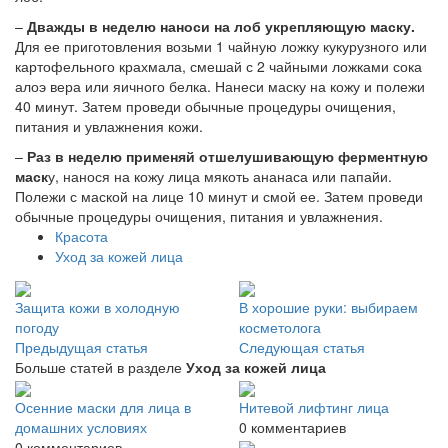
–
Дважды в неделю наноси на лоб укрепляющую маску.
Для ее приготовления возьми 1 чайную ложку кукурузного или
картофельного крахмала, смешай с 2 чайными ложками сока
алоэ вера или яичного белка. Нанеси маску на кожу и полежи
40 минут. Затем проведи обычные процедуры очищения,
питания и увлажнения кожи.
–
Раз в неделю применяй отшелушивающую ферментную
маск
у, нанося на кожу лица мякоть ананаса или папайи.
Полежи с маской на лице 10 минут и смой ее. Затем проведи
обычные процедуры очищения, питания и увлажнения.
Красота
Уход за кожей лица
Защита кожи в холодную
В хорошие руки: выбираем
погоду
косметолога
Предыдущая статья
Следующая статья
Больше статей в разделе
Уход за кожей лица
Осенние маски для лица в
Нитевой лифтинг лица
домашних условиях
0 комментариев
0 комментариев