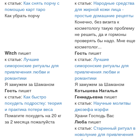
к статье:
Как снять порчу с
к статье:
Народные средства
помощью карт таро
для жирной кожи лица -
Как убрать порчу
простые домашние рецепты
Конечно, без визита к
косметологу такую проблему
не решить, да и гормоны
проверять бы надо. Мне еще
косметолог...
Witch
пишет
Гость
пишет
к статье:
Лучшие
к статье:
Лучшие
симоронские ритуалы для
симоронские ритуалы для
привлечения любви и
привлечения любви и
романтики
романтики
Я замужем за Шаманом
Я замужем за Шаманом
Гость
пишет
Котышева Наталья
к статье:
Как быстро
Геннадьевна
пишет
похудеть подростку: теория
к статье:
Научные молитвы
и практика потери веса
джозефа мэрфи
Помагите похудеть на 20 кг
Храни Господь Вас
за 2 месяца пожалуйста
Люба
пишет
к статье:
Старинный ритуал в
новолуние для привлечения