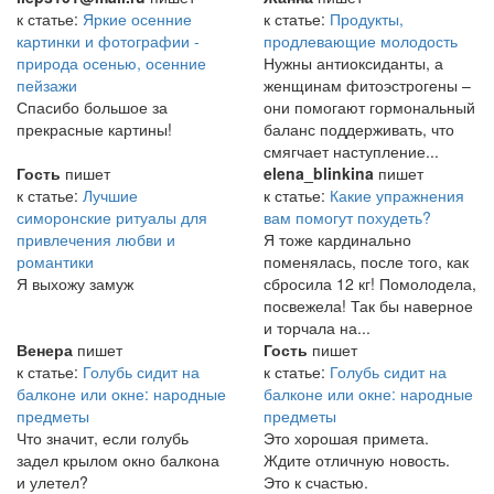
к статье:
Яркие осенние
к статье:
Продукты,
картинки и фотографии -
продлевающие молодость
природа осенью, осенние
Нужны антиоксиданты, а
пейзажи
женщинам фитоэстрогены –
Спасибо большое за
они помогают гормональный
прекрасные картины!
баланс поддерживать, что
смягчает наступление...
Гость
пишет
elena_blinkina
пишет
к статье:
Лучшие
к статье:
Какие упражнения
симоронские ритуалы для
вам помогут похудеть?
привлечения любви и
Я тоже кардинально
романтики
поменялась, после того, как
Я выхожу замуж
сбросила 12 кг! Помолодела,
посвежела! Так бы наверное
и торчала на...
Венера
пишет
Гость
пишет
к статье:
Голубь сидит на
к статье:
Голубь сидит на
балконе или окне: народные
балконе или окне: народные
предметы
предметы
Что значит, если голубь
Это хорошая примета.
задел крылом окно балкона
Ждите отличную новость.
и улетел?
Это к счастью.