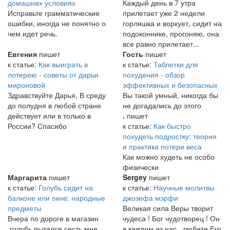
домашних условиях
Каждый день в 7 утра
Исправьте грамматические
прилетает уже 2 недели
ошибки, иногда не понятно о
горляшка и воркует, сидит на
чем идет речь.
подоконнике, прогоняю, она
все равно прилетает...
Евгения
пишет
Гость
пишет
к статье:
Как выиграть в
к статье:
Таблетки для
лотерею - советы от дарьи
похудения - обзор
мироновой
эффективных и безопасных
Здравствуйте Дарья, В среду
Вы такой умный, никогда бы
до полудня в любой стране
не догадались до этого
действует или в только в
.
пишет
России? Спасибо
к статье:
Как быстро
похудеть подростку: теория
и практика потери веса
Как можно худеть не особо
физически
Маргарита
пишет
Sergey
пишет
к статье:
Голубь сидит на
к статье:
Научные молитвы
балконе или окне: народные
джозефа мэрфи
предметы
Великая сила Веры творит
Вчера по дороге в магазин
чудеса ! Бог чудотворец ! Он
,голубь пытался сесть мне
в каждом из нас , любите Его