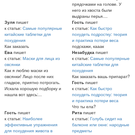
прядочками на голове. У
него из хвоста были
выдраны перья....
Зуля
пишет
Гость
пишет
к статье:
Самые популярные
к статье:
Как быстро
китайские таблетки для
похудеть подростку: теория
похудения
и практика потери веса
Как заказать
подскажи, кааак
Ева
пишет
Незабудка
пишет
к статье:
Маски для лица из
к статье:
Самые популярные
овсянки
китайские таблетки для
Как я люблю маски из
похудения
овсянки! Лицо после них
Как заказать вашь припарат?
гладкое, приятно потрогать.
Гость
пишет
Искала хорошую подборку и
к статье:
Как быстро
нашла вот здесь:...
похудеть подростку: теория
и практика потери веса
Что ты ела?
Гость
пишет
Рита
пишет
к статье:
Наиболее
к статье:
Голубь сидит на
эффективные упражнения
балконе или окне: народные
для похудения живота в
предметы