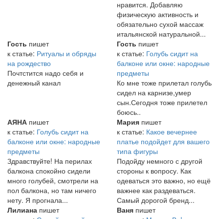
нравится. Добавляю
физическую активность и
обязательно сухой массаж
итальянской натуральной...
Гость
пишет
Гость
пишет
к статье:
Ритуалы и обряды
к статье:
Голубь сидит на
на рождество
балконе или окне: народные
Почтстится надо себя и
предметы
денежный канал
Ко мне тоже прилетал голубь
сидел на карнизе,умер
сын.Сегодня тоже прилетел
боюсь..
АЯНА
пишет
Мария
пишет
к статье:
Голубь сидит на
к статье:
Какое вечернее
балконе или окне: народные
платье подойдет для вашего
предметы
типа фигуры
Здравствуйте! На перилах
Подойду немного с другой
балкона спокойно сидели
стороны к вопросу. Как
много голубей, смотрели на
одеваться это важно, но ещё
пол балкона, но там ничего
важнее как раздеваться.
нету. Я прогнала...
Самый дорогой бренд...
Лилиана
пишет
Ваня
пишет