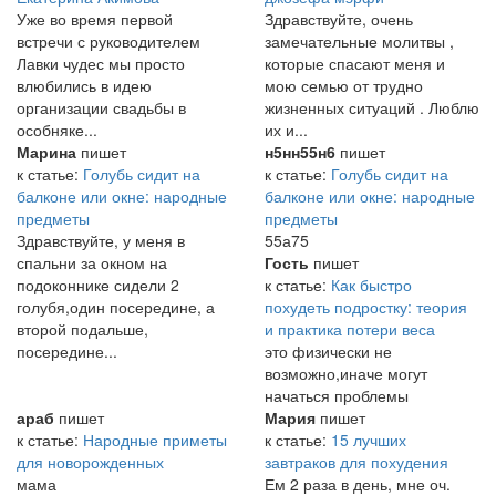
Уже во время первой
Здравствуйте, очень
встречи с руководителем
замечательные молитвы ,
Лавки чудес мы просто
которые спасают меня и
влюбились в идею
мою семью от трудно
организации свадьбы в
жизненных ситуаций . Люблю
особняке...
их и...
Марина
пишет
н5нн55н6
пишет
к статье:
Голубь сидит на
к статье:
Голубь сидит на
балконе или окне: народные
балконе или окне: народные
предметы
предметы
Здравствуйте, у меня в
55а75
спальни за окном на
Гость
пишет
подоконнике сидели 2
к статье:
Как быстро
голубя,один посередине, а
похудеть подростку: теория
второй подальше,
и практика потери веса
посередине...
это физически не
возможно,иначе могут
начаться проблемы
араб
пишет
Мария
пишет
к статье:
Народные приметы
к статье:
15 лучших
для новорожденных
завтраков для похудения
мама
Ем 2 раза в день, мне оч.