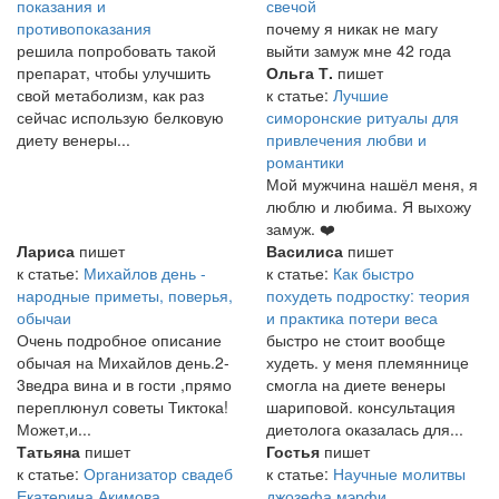
показания и
свечой
противопоказания
почему я никак не магу
решила попробовать такой
выйти замуж мне 42 года
препарат, чтобы улучшить
Ольга Т.
пишет
свой метаболизм, как раз
к статье:
Лучшие
сейчас использую белковую
симоронские ритуалы для
диету венеры...
привлечения любви и
романтики
Мой мужчина нашёл меня, я
люблю и любима. Я выхожу
замуж. ❤️
Лариса
пишет
Василиса
пишет
к статье:
Михайлов день -
к статье:
Как быстро
народные приметы, поверья,
похудеть подростку: теория
обычаи
и практика потери веса
Очень подробное описание
быстро не стоит вообще
обычая на Михайлов день.2-
худеть. у меня племяннице
3ведра вина и в гости ,прямо
смогла на диете венеры
переплюнул советы Тиктока!
шариповой. консультация
Может,и...
диетолога оказалась для...
Татьяна
пишет
Гостья
пишет
к статье:
Организатор свадеб
к статье:
Научные молитвы
Екатерина Акимова
джозефа мэрфи