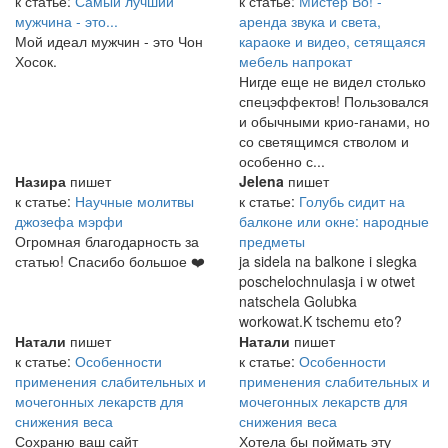
к статье:
Самый лучший
к статье:
Мистер Во! -
мужчина - это...
аренда звука и света,
Мой идеал мужчин - это Чон
караоке и видео, сетящаяся
Хосок.
мебель напрокат
Нигде еще не видел столько
спецэффектов! Пользовался
и обычными крио-ганами, но
со светящимся стволом и
особенно с...
Назира
пишет
Jelena
пишет
к статье:
Научные молитвы
к статье:
Голубь сидит на
джозефа мэрфи
балконе или окне: народные
Огромная благодарность за
предметы
статью! Спасибо большое ❤️
ja sidela na balkone i slegka
poschelochnulasja i w otwet
natschela Golubka
workowat.K tschemu eto?
Натали
пишет
Натали
пишет
к статье:
Особенности
к статье:
Особенности
применения слабительных и
применения слабительных и
мочегонных лекарств для
мочегонных лекарств для
снижения веса
снижения веса
Сохраню ваш сайт
Хотела бы поймать эту