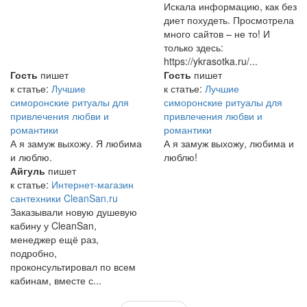
Искала информацию, как без
диет похудеть. Просмотрела
много сайтов – не то! И
только здесь:
https://ykrasotka.ru/...
Гость
пишет
Гость
пишет
к статье:
Лучшие
к статье:
Лучшие
симоронские ритуалы для
симоронские ритуалы для
привлечения любви и
привлечения любви и
романтики
романтики
А я замуж выхожу. Я любима
А я замуж выхожу, любима и
и люблю.
люблю!
Айгуль
пишет
к статье:
Интернет-магазин
сантехники CleanSan.ru
Заказывали новую душевую
кабину у CleanSan,
менеджер ещё раз,
подробно,
проконсультировал по всем
кабинам, вместе с...