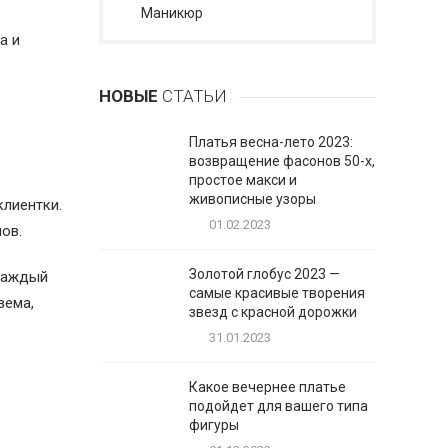
Маникюр
а и
НОВЫЕ
СТАТЬИ
Платья весна-лето 2023:
возвращение фасонов 50-х,
простое макси и
живописные узоры
лиентки.
01.02.2023
ов.
Золотой глобус 2023 —
 каждый
самые красивые творения
зема,
звезд с красной дорожки
31.01.2023
Какое вечернее платье
подойдет для вашего типа
фигуры