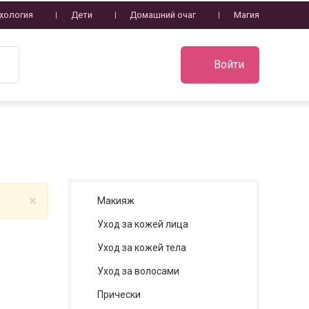
хология
Дети
Домашний очаг
Магия
Войти
×
Макияж
Уход за кожей лица
Уход за кожей тела
Уход за волосами
Прически