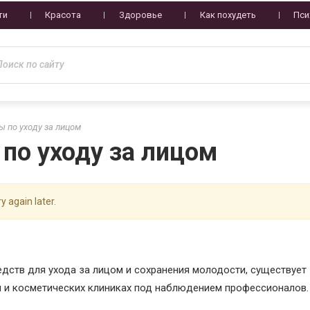
ти
Красота
Здоровье
Как похудеть
Пси
 по уходу за лицом
по уходу за лицом
y again later.
дств для ухода за лицом и сохранения молодости, существует
 и косметических клиниках под наблюдением профессионалов.