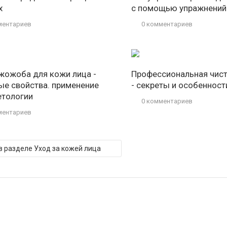
х
с помощью упражнений
ментариев
0 комментариев
жожоба для кожи лица -
Профессиональная чист
ые свойства. применение
- секреты и особенност
етологии
0 комментариев
ментариев
 в разделе Уход за кожей лица