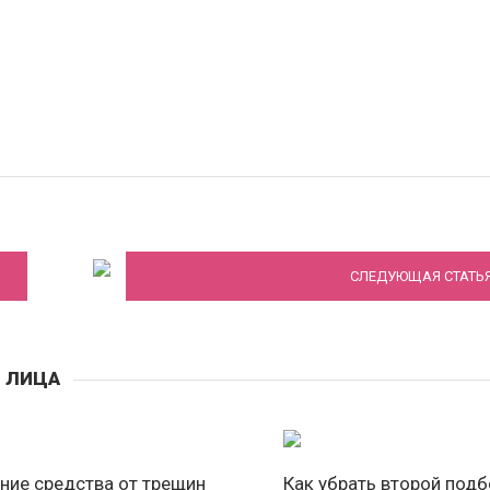
В хорошие руки: выбираем косметолога
СЛЕДУЮЩАЯ СТАТЬ
Й ЛИЦА
ие средства от трещин
Как убрать второй под