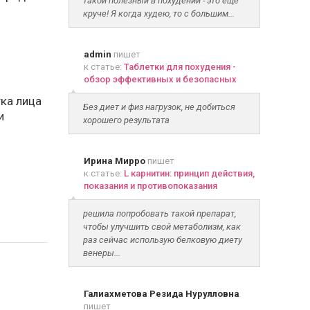
такой полезный в похудении - это ещё
круче! Я когда худею, то с большим...
admin
пишет
к статье:
Таблетки для похудения -
обзор эффективных и безопасных
ка лица
Без диет и физ нагрузок, не добиться
и
хорошего результата
Ирина Мирро
пишет
к статье:
L карнитин: принцип действия,
показания и противопоказания
решила попробовать такой препарат,
чтобы улучшить свой метаболизм, как
раз сейчас использую белковую диету
венеры...
Галиахметова Резида Нурулловна
пишет