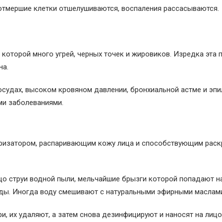
отмершие клетки отшелушиваются, воспаления рассасываются.
которой много угрей, черных точек и жировиков. Изредка эта 
на.
судах, высоком кровяном давлении, бронхиальной астме и эпи
и заболеваниями.
оризатором, распаривающим кожу лица и способствующим рас
цо струи водной пыли, мельчайшие брызги которой попадают н
ды. Иногда воду смешивают с натуральными эфирными маслам
и, их удаляют, а затем снова дезинфицируют и наносят на лицо