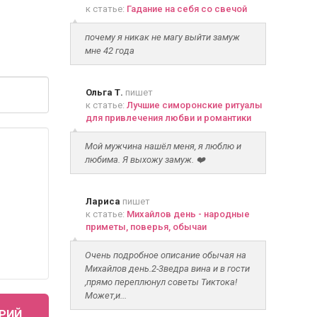
к статье:
Гадание на себя со свечой
почему я никак не магу выйти замуж
мне 42 года
Ольга Т.
пишет
к статье:
Лучшие симоронские ритуалы
для привлечения любви и романтики
Мой мужчина нашёл меня, я люблю и
любима. Я выхожу замуж. ❤️
Лариса
пишет
к статье:
Михайлов день - народные
приметы, поверья, обычаи
Очень подробное описание обычая на
Михайлов день.2-3ведра вина и в гости
,прямо переплюнул советы Тиктока!
Может,и...
РИЙ