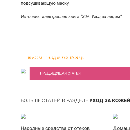
подсушивающую маску.
Источник: электронная книга “30+. Уход за лицом“
Кремы для лица в домашних условиях
КРАСОТА
УХОД ЗА КОЖЕЙ ЛИЦА
ПРЕДЫДУЩАЯ СТАТЬЯ
БОЛЬШЕ СТАТЕЙ В РАЗДЕЛЕ
УХОД ЗА КОЖЕ
Народные средства от отеков
Домашн