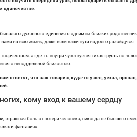
осто выучить очередной урок, поблагодарить бывшего дру
м одиночестве.
бывалого духовного единения с одним из близких родственник
 вами на всю жизнь, даже если ваши пути надолго разойдутся.
ворчеством, а где-то внутри чувствуется тихая грусть по чело
нится с неподдельной близостью.
ам ответят, что ваш товарищ куда-то ушел, уехал, пропал,
зей.
ногих, кому вход к вашему сердцу
и, страшная боль от потери человека, никогда не бывшего вмес
слях и фантазиях.