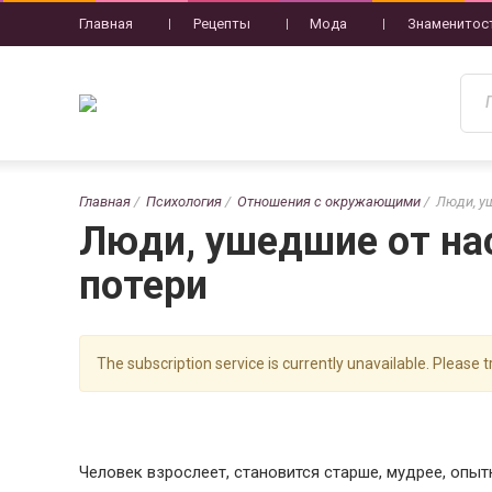
Главная
Рецепты
Мода
Знаменитос
Главная
Психология
Отношения с окружающими
Люди, у
Люди, ушедшие от на
потери
The subscription service is currently unavailable. Please tr
Человек взрослеет, становится старше, мудрее, опыт