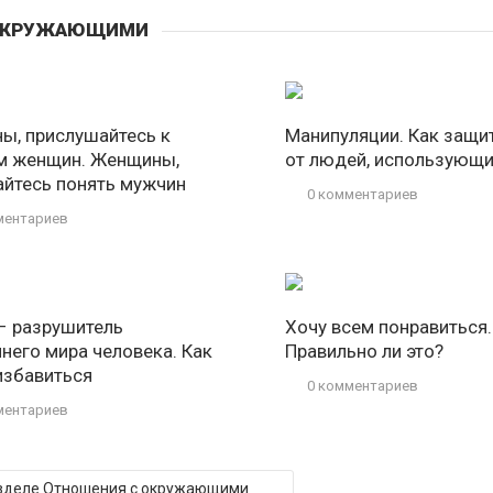
 ОКРУЖАЮЩИМИ
ы, прислушайтесь к
Манипуляции. Как защи
м женщин. Женщины,
от людей, использующи
айтесь понять мужчин
0 комментариев
ментариев
– разрушитель
Хочу всем понравиться.
ннего мира человека. Как
Правильно ли это?
 избавиться
0 комментариев
ментариев
разделе Отношения с окружающими