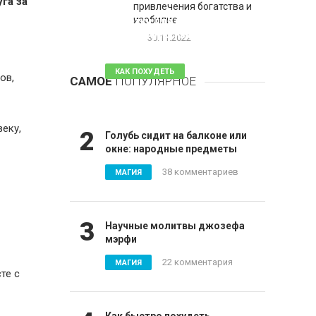
га за
привлечения богатства и
1
изобилие
Таблетки для похудения -
обзор эффективных и
30.11.2022
безопасных
КАК ПОХУДЕТЬ
ов,
САМОЕ
ПОПУЛЯРНОЕ
81 комментарий
веку,
2
Голубь сидит на балконе или
окне: народные предметы
38 комментариев
МАГИЯ
3
Научные молитвы джозефа
мэрфи
22 комментария
МАГИЯ
те с