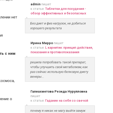
admin
пишет
к статье:
Таблетки для похудения -
обзор эффективных и безопасных
влении нет
Без диет и физ нагрузок, не добиться
хорошего результата
ая
Ирина Мирро
пишет
к статье:
L карнитин: принцип действия,
показания и противопоказания
ть с ним
решила попробовать такой препарат,
чтобы улучшить свой метаболизм, как
раз сейчас использую белковую диету
венеры...
космоса,
Галиахметова Резида Нурулловна
пишет
ление о
к статье:
Гадание на себя со свечой
почему я никак не магу выйти замуж