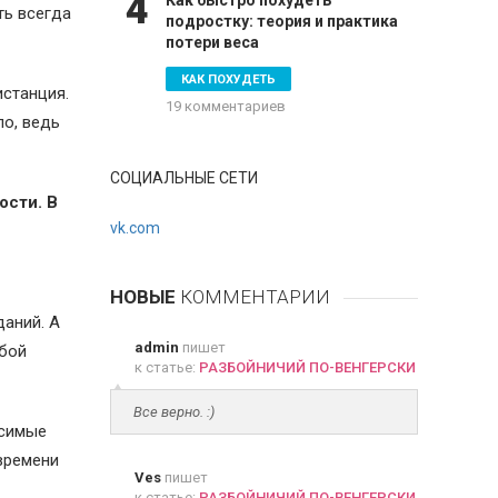
4
Как быстро похудеть
ть всегда
подростку: теория и практика
потери веса
КАК ПОХУДЕТЬ
истанция.
19 комментариев
ло, ведь
СОЦИАЛЬНЫЕ СЕТИ
ости. В
vk.com
НОВЫЕ
КОММЕНТАРИИ
даний. А
admin
пишет
юбой
к статье:
РАЗБОЙНИЧИЙ ПО-ВЕНГЕРСКИ
Все верно. :)
осимые
времени
Ves
пишет
к статье:
РАЗБОЙНИЧИЙ ПО-ВЕНГЕРСКИ