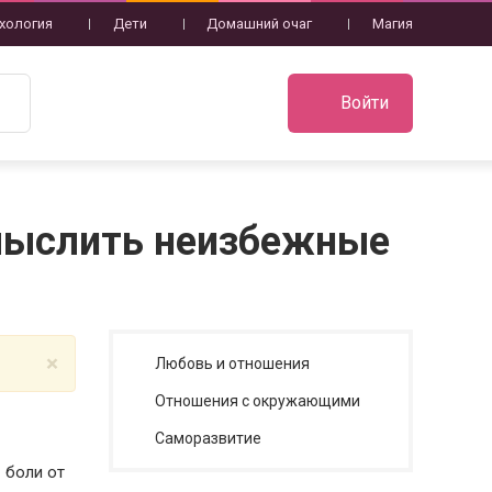
хология
Дети
Домашний очаг
Магия
Войти
смыслить неизбежные
×
Любовь и отношения
Отношения с окружающими
Саморазвитие
 боли от