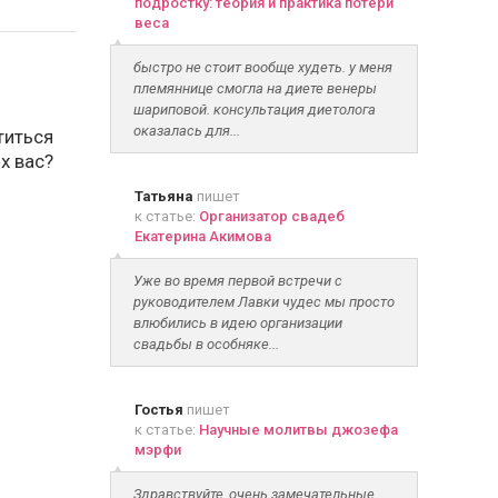
подростку: теория и практика потери
веса
быстро не стоит вообще худеть. у меня
племяннице смогла на диете венеры
шариповой. консультация диетолога
оказалась для...
титься
х вас?
Татьяна
пишет
к статье:
Организатор свадеб
Екатерина Акимова
Уже во время первой встречи с
руководителем Лавки чудес мы просто
влюбились в идею организации
свадьбы в особняке...
Гостья
пишет
к статье:
Научные молитвы джозефа
мэрфи
Здравствуйте, очень замечательные