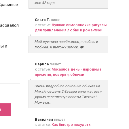
мне 42 года
 Красивые
Ольга Т.
пишет
расовался
к статье:
Лучшие симоронские ритуалы
для привлечения любви и романтики
Мой мужчина нашёл меня, я люблю и
сы и
любима. Я выхожу замуж. ❤️
Лариса
пишет
к статье:
Михайлов день - народные
приметы, поверья, обычаи
Очень подробное описание обычая на
Михайлов день.2-3ведра вина и в гости
,прямо переплюнул советы Тиктока!
Может,и...
Я
Василиса
пишет
к статье:
Как быстро похудеть