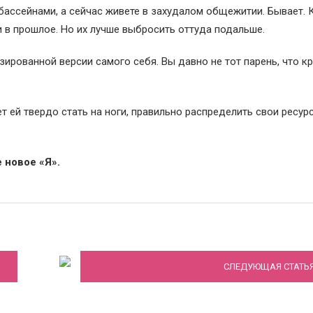
бассейнами, а сейчас живете в захудалом общежитии. Бывает.
 в прошлое. Но их лучше выбросить оттуда подальше.
ированной версии самого себя. Вы давно не тот парень, что к
 ей твердо стать на ноги, правильно распределить свои ресур
 новое «Я».
Обида – разрушитель внутреннего мира
человека. Как от нее избавиться
СЛЕДУЮЩАЯ СТАТЬ