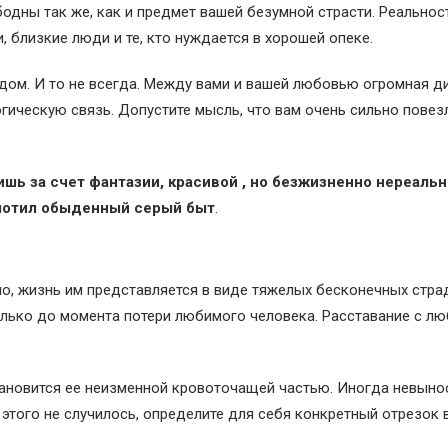
бодны так же, как и предмет вашей безумной страсти. Реальнос
, близкие люди и те, кто нуждается в хорошей опеке.
дом. И то не всегда. Между вами и вашей любовью огромная д
гическую связь. Допустите мысль, что вам очень сильно повез
шь за счет фантазии, красивой , но безжизненно нереальн
лотил обыденный серый быт
.
но, жизнь им представляется в виде тяжелых бесконечных стра
олько до момента потери любимого человека. Расставание с л
тановится ее неизменной кровоточащей частью. Иногда невын
этого не случилось, определите для себя конкретный отрезок 