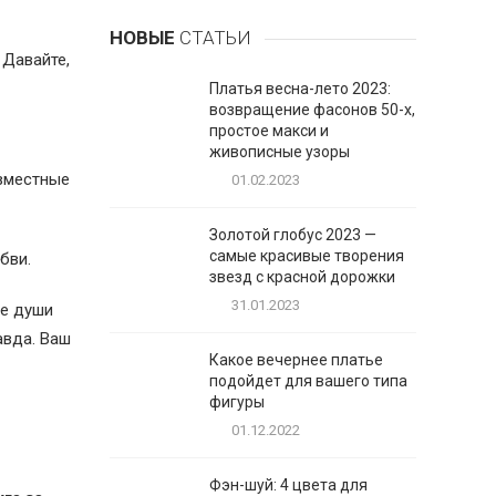
НОВЫЕ
СТАТЬИ
 Давайте,
Платья весна-лето 2023:
возвращение фасонов 50-х,
простое макси и
живописные узоры
овместные
01.02.2023
Золотой глобус 2023 —
самые красивые творения
бви.
звезд с красной дорожки
31.01.2023
не души
авда. Ваш
Какое вечернее платье
подойдет для вашего типа
фигуры
01.12.2022
Фэн-шуй: 4 цвета для