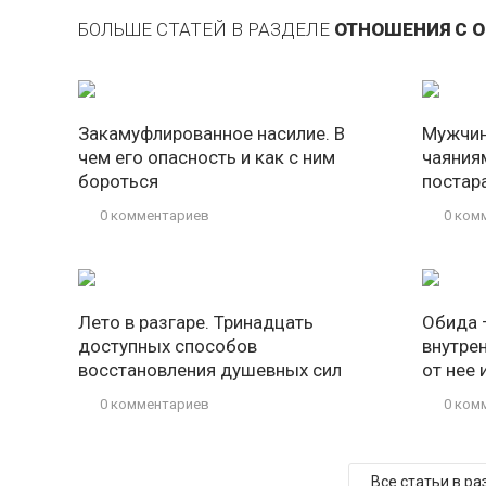
БОЛЬШЕ СТАТЕЙ В РАЗДЕЛЕ
ОТНОШЕНИЯ С
Закамуфлированное насилие. В
Мужчин
чем его опасность и как с ним
чаяния
бороться
постар
0 комментариев
0 ком
Лето в разгаре. Тринадцать
Обида 
доступных способов
внутре
восстановления душевных сил
от нее
0 комментариев
0 ком
Все статьи в 