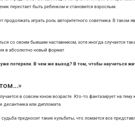
еник перестает быть ребенком и становится взрослым.
т продолжать играть роль авторитетного советника. В таком я
ться со своим бывшим наставником, хотя иногда случается так
ия в абсолютно новый формат.
уже потеряли. В чем же выход? В том, чтобы научиться жи
отом…»
случается в совсем юном возрасте. Кто-то фантазирует на тему 
бе десантника или дипломата.
 судьба предносит такие кульбиты, что ломается все представ