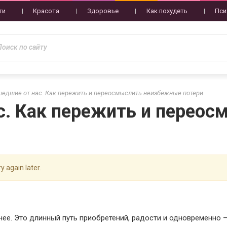
ти
Красота
Здоровье
Как похудеть
Пси
шедшие от нас. Как пережить и переосмыслить неизбежные потери
с. Как пережить и перео
y again later.
нее. Это длинный путь приобретений, радости и одновременно –