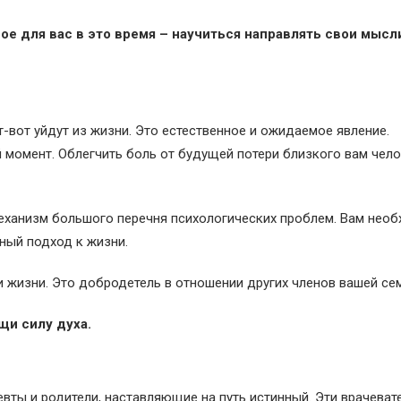
е для вас в это время – научиться направлять свои мысли
от-вот уйдут из жизни. Это естественное и ожидаемое явление.
 момент. Облегчить боль от будущей потери близкого вам чел
еханизм большого перечня психологических проблем. Вам нео
ный подход к жизни.
 жизни. Это добродетель в отношении других членов вашей се
щи силу духа.
евты и родители, наставляющие на путь истинный. Эти врачеват