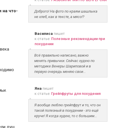
 на что-
Доброго! На фото по краям шашлыка
не хлеб, как в тексте, а мясо!?
Василиса
пишет
к статье:
Полезные рекомендации при
похудении
овека
Всё правильно написано, важно
менять привычки. Сейчас худею по
методике Венеры Шариповой и в
бходимо
первую очередь меняю свои...
Яна
пишет
мьи.
к статье:
Грейпфруты для похудения
Я вообще люблю грейпфрут и то, что он
такой полезный в похудении - это ещё
круче! Я когда худею, то с большим...
ели душ