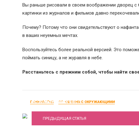
Вы раньше рисовали в своем воображении дворец с 
картинки из журналов и фильмов давно перекочевали
Почему? Потому что они свидетельствуют о нафантаз
в ваших неуемных мечтах.
Воспользуйтесь более реальной версией. Это поможет
поймать синицу, а не журавля в небе.
Расстаньтесь с прежним собой, чтобы найти свое
Манипуляции. Как защититься от людей,
использующих вас?
ПСИХОЛОГИЯ
ОТНОШЕНИЯ С ОКРУЖАЮЩИМИ
ПРЕДЫДУЩАЯ СТАТЬЯ