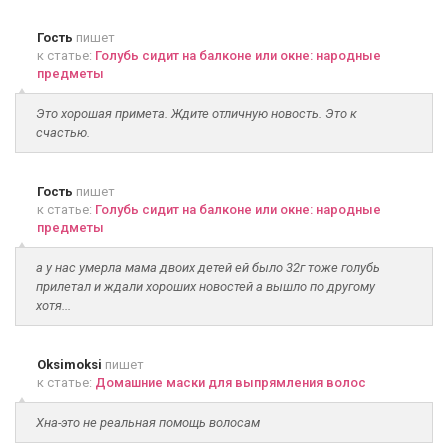
Гость
пишет
к статье:
Голубь сидит на балконе или окне: народные
предметы
Это хорошая примета. Ждите отличную новость. Это к
счастью.
Гость
пишет
к статье:
Голубь сидит на балконе или окне: народные
предметы
а у нас умерла мама двоих детей ей было 32г тоже голубь
прилетал и ждали хороших новостей а вышло по другому
хотя...
Oksimoksi
пишет
к статье:
Домашние маски для выпрямления волос
Хна-это не реальная помощь волосам