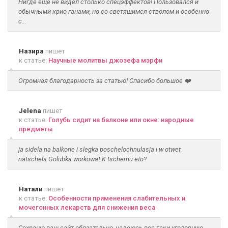
Нигде еще не видел столько спецэффектов! Пользовался и
обычными крио-ганами, но со светящимся стволом и особенно
с...
Назира
пишет
к статье:
Научные молитвы джозефа мэрфи
Огромная благодарность за статью! Спасибо большое ❤️
Jelena
пишет
к статье:
Голубь сидит на балконе или окне: народные
предметы
ja sidela na balkone i slegka poschelochnulasja i w otwet
natschela Golubka workowat.K tschemu eto?
Натали
пишет
к статье:
Особенности применения слабительных и
мочегонных лекарств для снижения веса
Сохраню ваш сайт обязательно, надеюсь все таки уголовную