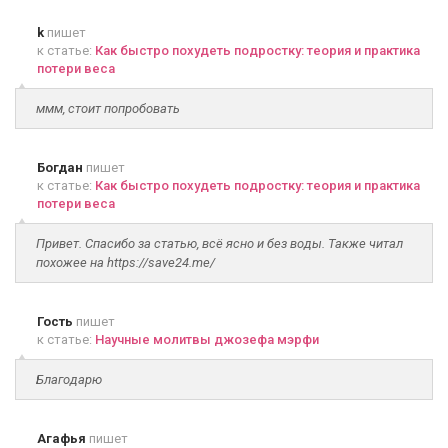
k
пишет
к статье:
Как быстро похудеть подростку: теория и практика
потери веса
ммм, стоит попробовать
Богдан
пишет
к статье:
Как быстро похудеть подростку: теория и практика
потери веса
Привет. Спасибо за статью, всё ясно и без воды. Также читал
похожее на https://save24.me/
Гость
пишет
к статье:
Научные молитвы джозефа мэрфи
Благодарю
Агафья
пишет