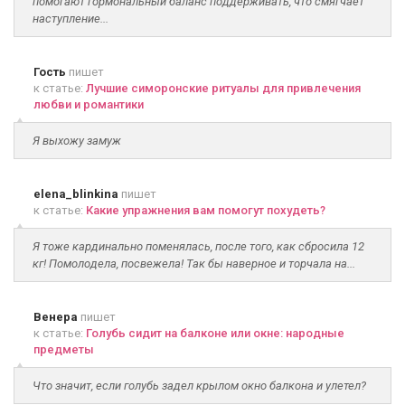
помогают гормональный баланс поддерживать, что смягчает
наступление...
Гость
пишет
к статье:
Лучшие симоронские ритуалы для привлечения
любви и романтики
Я выхожу замуж
elena_blinkina
пишет
к статье:
Какие упражнения вам помогут похудеть?
Я тоже кардинально поменялась, после того, как сбросила 12
кг! Помолодела, посвежела! Так бы наверное и торчала на...
Венера
пишет
к статье:
Голубь сидит на балконе или окне: народные
предметы
Что значит, если голубь задел крылом окно балкона и улетел?