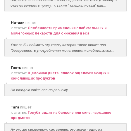
ответственность примут к таким " специалистам" как...
Натали
пишет
к статье:
Особенности применения слабительных и
мочегонных лекарств для снижения веса
Хотела бы поймать эту тварь, каторая такое пишет про
"безвредность употребления мочегонных и слабительных,...
Гость
пишет
к статье:
Щелочная диета. список ощелачивающих и
окисляющих продуктов
На каждом сайте все по-разному....
Tara
пишет
к статье:
Голубь сидит на балконе или окне: народные
предметы
Ну это же символизм, как сонник: это значит одно из