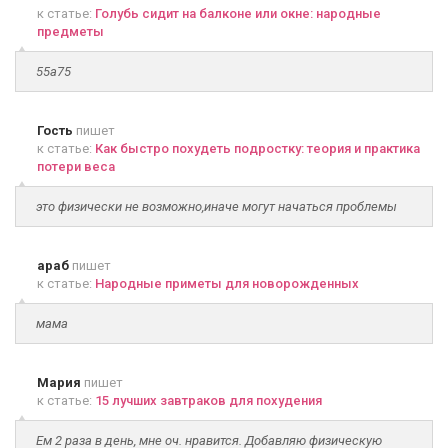
к статье:
Голубь сидит на балконе или окне: народные
предметы
55а75
Гость
пишет
к статье:
Как быстро похудеть подростку: теория и практика
потери веса
это физически не возможно,иначе могут начаться проблемы
араб
пишет
к статье:
Народные приметы для новорожденных
мама
Мария
пишет
к статье:
15 лучших завтраков для похудения
Ем 2 раза в день, мне оч. нравится. Добавляю физическую