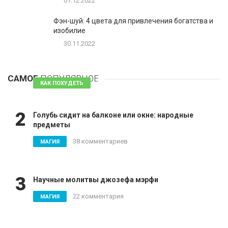
01.12.2022
Фэн-шуй: 4 цвета для привлечения богатства и
изобилие
30.11.2022
1
Таблетки для похудения - обзор эффективных и
безопасных
САМОЕ
ПОПУЛЯРНОЕ
81 комментарий
КАК ПОХУДЕТЬ
2
Голубь сидит на балконе или окне: народные
предметы
38 комментариев
МАГИЯ
3
Научные молитвы джозефа мэрфи
22 комментария
МАГИЯ