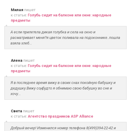
Милая
пишет
к статье:
Голубь сидит на балконе или окне: народные
предметы
А если прилетела дикая голубка и села на окно и
расматривает меня?я цветок поливала на подоконнике..пошла
взяла хлеб...
Алена
пишет
к статье:
Голубь сидит на балконе или окне: народные
предметы
Я в последнее время вижу в своих снах покойную бабушку и
дедушку.Вижу соң, будто я обнимаю свою бабушку во сне и
хочу...
Света
пишет
к статье:
Агентство праздников ASP Alliance
Добрый вечер! Изменился номер телефона 8(499)394-22-42 и