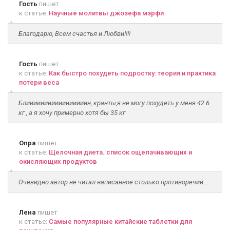
Гость
пишет
к статье:
Научные молитвы джозефа мэрфи
Благодарю, Всем счастья и Любви!!!!
Гость
пишет
к статье:
Как быстро похудеть подростку: теория и практика
потери веса
Блииииииииииииииииин, кранты,я не могу похудеть у меня 42.6
кг , а я хочу примерно хотя бы 35 кг
Опра
пишет
к статье:
Щелочная диета. список ощелачивающих и
окисляющих продуктов
Очевидно автор не читал написанное столько противоречий....
Лена
пишет
к статье:
Самые популярные китайские таблетки для