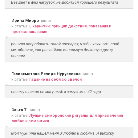
Без диет и физ нагрузок, не добиться хорошего результата
Ирина Мирро
пишет
к статье:
L карнитин: принцип действия, показания и
противопоказания
решила попробовать такой препарат, чтобы улучшить свой
метаболизм, как раз сейчас использую белковую диету
венеры...
Галиахметова Резида Нурулловна
пишет
к статье:
Гадание на себя со свечой
почему я никак не магу выйти замуж мне 42 года
Ольга Т.
пишет
к статье:
Лучшие симоронские ритуалы для привлечения
любви и романтики
Мой мужчина нашёл меня, я люблю и любима. Я выхожу