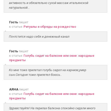
активность и обязательно сухой массаж итальянской
натуральной...
Гость
пишет
к статье:
Ритуалы и обряды на рождество
Почтстится надо себя и денежный канал
Гость
пишет
к статье:
Голубь сидит на балконе или окне: народные
предметы
Ко мне тоже прилетал голубь сидел на карнизе,умер
сын.Сегодня тоже прилетел боюсь..
АЯНА
пишет
к статье:
Голубь сидит на балконе или окне: народные
предметы
Здравствуйте! На перилах балкона спокойно сидели много