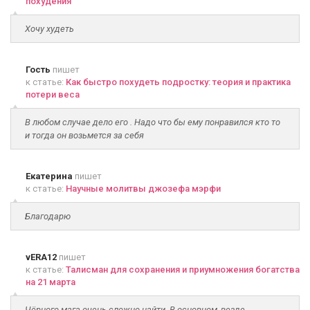
похудения
Хочу худеть
Гость
пишет
к статье:
Как быстро похудеть подростку: теория и практика
потери веса
В любом случае дело его . Надо что бы ему понравился кто то
и тогда он возьмется за себя
Екатерина
пишет
к статье:
Научные молитвы джозефа мэрфи
Благодарю
vERA12
пишет
к статье:
Талисман для сохранения и приумножения богатства
на 21 марта
Чёрного мага очень сложно найти. В основном, везде