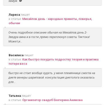
замуж. ❤️
Лариса
пишет
к статье:
Михайлов день - народные приметы, поверья,
обычаи
Очень подробное описание обычая на Михайлов день.2-
3ведра вина и в гости ,прямо переплюнул советы Тиктока!
Может,и...
Василиса
пишет
к статье:
Как быстро похудеть подростку: теория и практика
потери веса
быстро не стоит вообще худеть. у меня племяннице смогла на
диете венеры шариповой. консультация диетолога оказалась
для...
Татьяна
пишет
к статье:
Организатор свадеб Екатерина Акимова