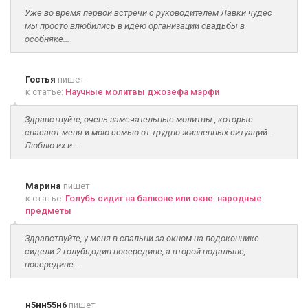
Уже во время первой встречи с руководителем Лавки чудес
мы просто влюбились в идею организации свадьбы в
особняке...
Гостья
пишет
к статье:
Научные молитвы джозефа мэрфи
Здравствуйте, очень замечательные молитвы , которые
спасают меня и мою семью от трудно жизненных ситуаций .
Люблю их и...
Марина
пишет
к статье:
Голубь сидит на балконе или окне: народные
предметы
Здравствуйте, у меня в спальни за окном на подоконнике
сидели 2 голубя,один посередине, а второй подальше,
посередине...
н5нн55н6
пишет