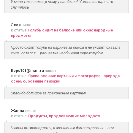
У меня тоже самое,к чему у вас было? У меня сегодня это
случилось
Леся
пишет
к статье:
Голубь сидит на балконе или окне: народные
предметы
Просто сидит голубь на карнизе за окном и не уходит, сказала
кыш...остался ... расцветка необычная серо-голубой......
lleps101@mail.ru
пишет
к статье:
Яркие осенние картинки и фотографии - природа
осенью, осенние пейзажи
Спасибо большое за прекрасные картины!
Жанна
пишет
к статье:
Продукты, продлевающие молодость
Нужны антиоксиданты, а женщинам фитоэстрогены – они