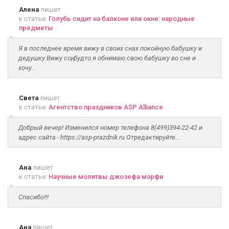
Алена
пишет
к статье:
Голубь сидит на балконе или окне: народные
предметы
Я в последнее время вижу в своих снах покойную бабушку и
дедушку.Вижу соң, будто я обнимаю свою бабушку во сне и
хочу...
Света
пишет
к статье:
Агентство праздников ASP Alliance
Добрый вечер! Изменился номер телефона 8(499)394-22-42 и
адрес сайта - https://asp-prazdnik.ru Отредактируйте...
Ана
пишет
к статье:
Научные молитвы джозефа мэрфи
Спасибо!!!
Ана
пишет