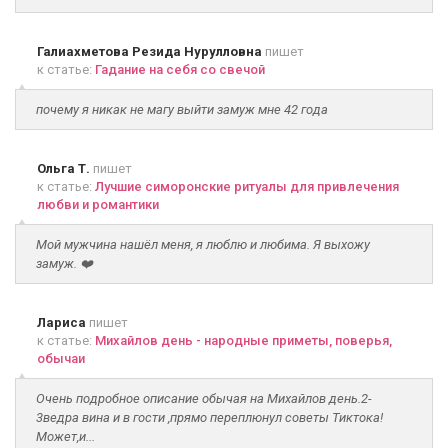
Галиахметова Резида Нурулловна
пишет
к статье:
Гадание на себя со свечой
почему я никак не магу выйти замуж мне 42 года
Ольга Т.
пишет
к статье:
Лучшие симоронские ритуалы для привлечения
любви и романтики
Мой мужчина нашёл меня, я люблю и любима. Я выхожу
замуж. ❤️
Лариса
пишет
к статье:
Михайлов день - народные приметы, поверья,
обычаи
Очень подробное описание обычая на Михайлов день.2-
3ведра вина и в гости ,прямо переплюнул советы Тиктока!
Может,и...