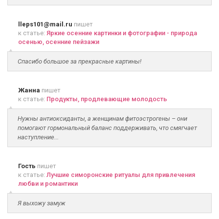
lleps101@mail.ru
пишет
к статье:
Яркие осенние картинки и фотографии - природа
осенью, осенние пейзажи
Спасибо большое за прекрасные картины!
Жанна
пишет
к статье:
Продукты, продлевающие молодость
Нужны антиоксиданты, а женщинам фитоэстрогены – они
помогают гормональный баланс поддерживать, что смягчает
наступление...
Гость
пишет
к статье:
Лучшие симоронские ритуалы для привлечения
любви и романтики
Я выхожу замуж