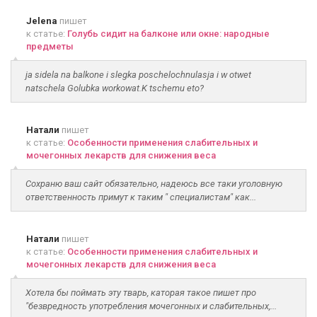
Jelena
пишет
к статье:
Голубь сидит на балконе или окне: народные
предметы
ja sidela na balkone i slegka poschelochnulasja i w otwet
natschela Golubka workowat.K tschemu eto?
Натали
пишет
к статье:
Особенности применения слабительных и
мочегонных лекарств для снижения веса
Сохраню ваш сайт обязательно, надеюсь все таки уголовную
ответственность примут к таким " специалистам" как...
Натали
пишет
к статье:
Особенности применения слабительных и
мочегонных лекарств для снижения веса
Хотела бы поймать эту тварь, каторая такое пишет про
"безвредность употребления мочегонных и слабительных,...