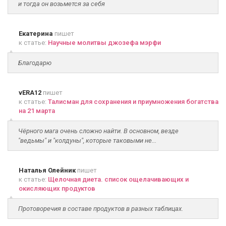
и тогда он возьмется за себя
Екатерина
пишет
к статье:
Научные молитвы джозефа мэрфи
Благодарю
vERA12
пишет
к статье:
Талисман для сохранения и приумножения богатства
на 21 марта
Чёрного мага очень сложно найти. В основном, везде
"ведьмы" и "колдуны", которые таковыми не...
Наталья Олейник
пишет
к статье:
Щелочная диета. список ощелачивающих и
окисляющих продуктов
Протоворечия в составе продуктов в разных таблицах.