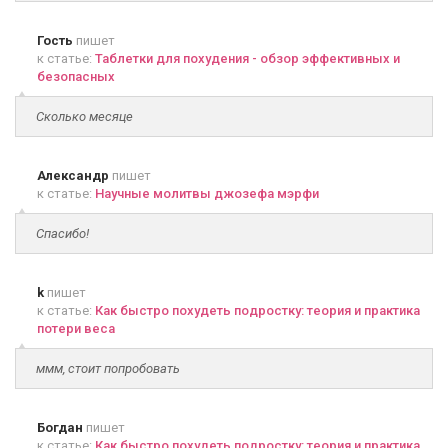
Гость
пишет
к статье:
Таблетки для похудения - обзор эффективных и
безопасных
Сколько месяце
Александр
пишет
к статье:
Научные молитвы джозефа мэрфи
Спасибо!
k
пишет
к статье:
Как быстро похудеть подростку: теория и практика
потери веса
ммм, стоит попробовать
Богдан
пишет
к статье:
Как быстро похудеть подростку: теория и практика