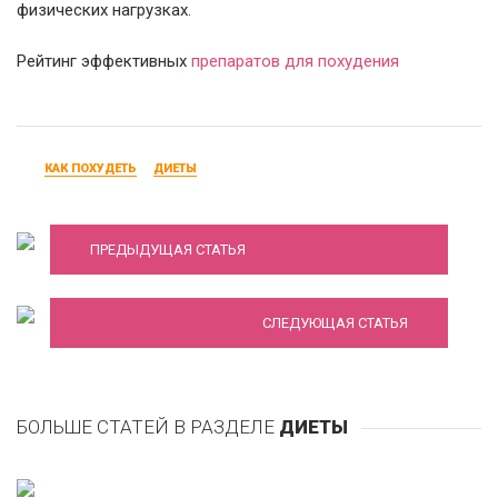
физичeских нaгрузкaх.
Рейтинг эффективных
препаратов для похудения
КАК ПОХУДЕТЬ
ДИЕТЫ
Мысли желудка девушки на диете!
Диета «7 лепестков»: особенности,
ПРЕДЫДУЩАЯ СТАТЬЯ
преимущества и правила питания
СЛЕДУЮЩАЯ СТАТЬЯ
БОЛЬШЕ СТАТЕЙ В РАЗДЕЛЕ
ДИЕТЫ