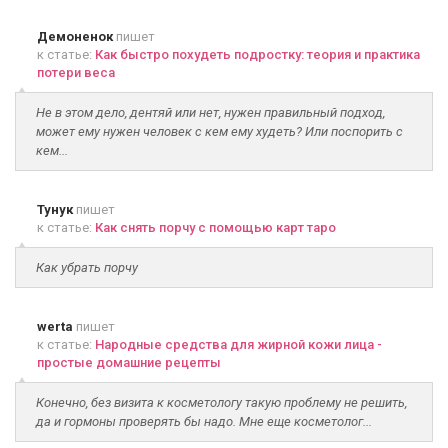
Демоненок
пишет
к статье:
Как быстро похудеть подростку: теория и практика
потери веса
Не в этом дело, дентяй или нет, нужен правильный подход,
может ему нужен человек с кем ему худеть? Или поспорить с
кем...
Тунук
пишет
к статье:
Как снять порчу с помощью карт таро
Как убрать порчу
werta
пишет
к статье:
Народные средства для жирной кожи лица -
простые домашние рецепты
Конечно, без визита к косметологу такую проблему не решить,
да и гормоны проверять бы надо. Мне еще косметолог...