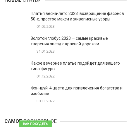
НОВЫЕ
СТАТЬИ
Платья весна-лето 2023: возвращение фасонов
50-х, простое макси и живописные узоры
01.02.2023
Золотой глобус 2023 — самые красивые
творения звезд с красной дорожки
31.01.2023
Какое вечернее платье подойдет для вашего
типа фигуры
01.12.2022
Фэн-шуй: 4 цвета для привлечения богатства и
изобилие
30.11.2022
1
Таблетки для похудения - обзор эффективных и
безопасных
САМОЕ
ПОПУЛЯРНОЕ
81 комментарий
КАК ПОХУДЕТЬ