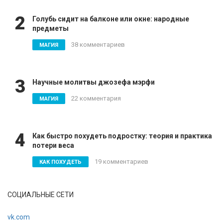
2
Голубь сидит на балконе или окне: народные
предметы
38 комментариев
МАГИЯ
3
Научные молитвы джозефа мэрфи
22 комментария
МАГИЯ
4
Как быстро похудеть подростку: теория и практика
потери веса
19 комментариев
КАК ПОХУДЕТЬ
СОЦИАЛЬНЫЕ СЕТИ
vk.com