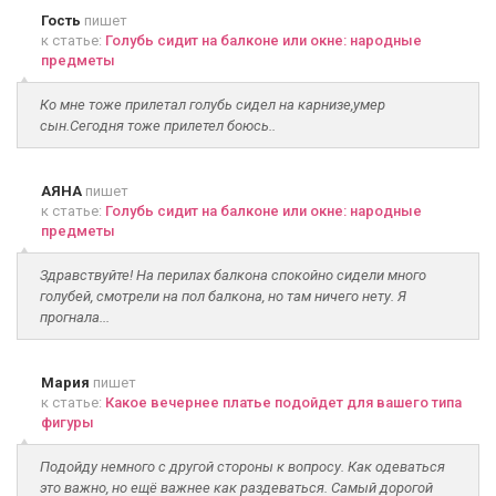
Гость
пишет
к статье:
Голубь сидит на балконе или окне: народные
предметы
Ко мне тоже прилетал голубь сидел на карнизе,умер
сын.Сегодня тоже прилетел боюсь..
АЯНА
пишет
к статье:
Голубь сидит на балконе или окне: народные
предметы
Здравствуйте! На перилах балкона спокойно сидели много
голубей, смотрели на пол балкона, но там ничего нету. Я
прогнала...
Мария
пишет
к статье:
Какое вечернее платье подойдет для вашего типа
фигуры
Подойду немного с другой стороны к вопросу. Как одеваться
это важно, но ещё важнее как раздеваться. Самый дорогой