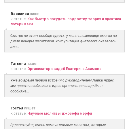
Василиса
пишет
к статье:
Как быстро похудеть подростку: теория и практика
потери веса
быстро не стоит вообще худеть. у меня племяннице смогла на
диете венеры шариповой. консультация диетолога оказалась
для...
Татьяна
пишет
к статье:
Организатор свадеб Екатерина Акимова
Уже во время первой встречи с руководителем Лавки чудес
мы просто влюбились в идею организации свадьбы в
особняке...
Гостья
пишет
к статье:
Научные молитвы джозефа мэрфи
Здравствуйте, очень замечательные молитвы , которые