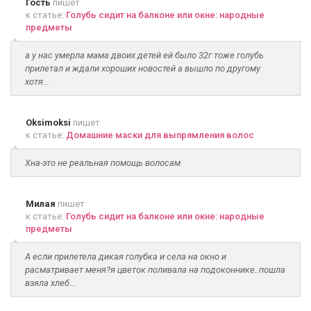
Гость
пишет
к статье:
Голубь сидит на балконе или окне: народные
предметы
а у нас умерла мама двоих детей ей было 32г тоже голубь
прилетал и ждали хороших новостей а вышло по другому
хотя...
Oksimoksi
пишет
к статье:
Домашние маски для выпрямления волос
Хна-это не реальная помощь волосам
Милая
пишет
к статье:
Голубь сидит на балконе или окне: народные
предметы
А если прилетела дикая голубка и села на окно и
расматривает меня?я цветок поливала на подоконнике..пошла
взяла хлеб...