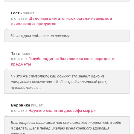
Гость
пишет
к статье:
Щелочная диета. список ощелачивающих и
окисляющих продуктов
На каждом сайте все по-разному....
Tara
пишет
к статье:
Голубь сидит на балконе или окне: народные
предметы
Ну это же символизм, как сонник: это значит одно из
следующих возможностей - быстрый карьерный рост,
путешествие на...
Вероника
пишет
к статье:
Научные молитвы джозефа мэрфи
Благодарю за ваши молитвы они помогают людям найти себя
и сделать шаг в перед. Желаю всем крепкого здоровья
счастья...