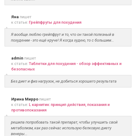
Яна
пишет
к статье:
Грейпфруты для похудения
Я вообще люблю грейпфрут и то, что он такой полезный в
похудении - это ещё круче! Я когда худею, то с большим...
admin
пишет
к статье:
Таблетки для похудения - обзор эффективных и
безопасных
Без диет и физ нагрузок, не добиться хорошего результата
Ирина Мирро
пишет
к статье:
L карнитин: принцип действия, показания и
противопоказания
решила попробовать такой препарат, чтобы улучшить свой
метаболизм, как раз сейчас использую белковую диету
венеры...