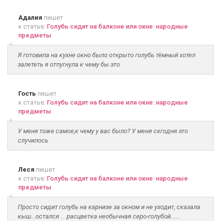
Адалия
пишет
к статье:
Голубь сидит на балконе или окне: народные
предметы
Я готовила на кухне окно было открыто голубь тёмный хотел
залететь я отпугнула к чему бы это
Гость
пишет
к статье:
Голубь сидит на балконе или окне: народные
предметы
У меня тоже самое,к чему у вас было? У меня сегодня это
случилось
Леся
пишет
к статье:
Голубь сидит на балконе или окне: народные
предметы
Просто сидит голубь на карнизе за окном и не уходит, сказала
кыш...остался ... расцветка необычная серо-голубой......