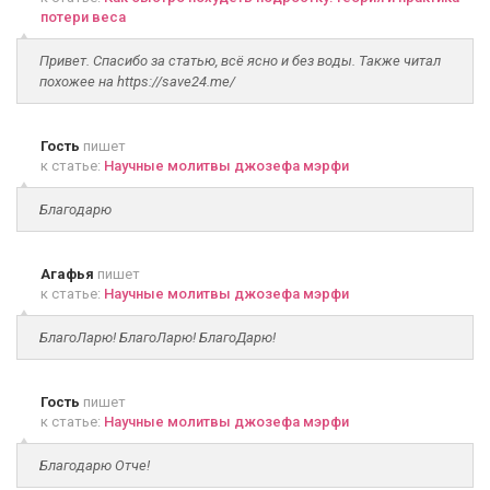
потери веса
Привет. Спасибо за статью, всё ясно и без воды. Также читал
похожее на https://save24.me/
Гость
пишет
к статье:
Научные молитвы джозефа мэрфи
Благодарю
Агафья
пишет
к статье:
Научные молитвы джозефа мэрфи
БлагоЛарю! БлагоЛарю! БлагоДарю!
Гость
пишет
к статье:
Научные молитвы джозефа мэрфи
Благодарю Отче!