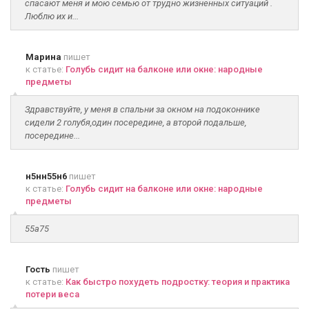
спасают меня и мою семью от трудно жизненных ситуаций .
Люблю их и...
Марина
пишет
к статье:
Голубь сидит на балконе или окне: народные
предметы
Здравствуйте, у меня в спальни за окном на подоконнике
сидели 2 голубя,один посередине, а второй подальше,
посередине...
н5нн55н6
пишет
к статье:
Голубь сидит на балконе или окне: народные
предметы
55а75
Гость
пишет
к статье:
Как быстро похудеть подростку: теория и практика
потери веса