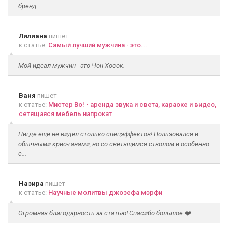
бренд...
Лилиана
пишет
к статье:
Самый лучший мужчина - это...
Мой идеал мужчин - это Чон Хосок.
Ваня
пишет
к статье:
Мистер Во! - аренда звука и света, караоке и видео,
сетящаяся мебель напрокат
Нигде еще не видел столько спецэффектов! Пользовался и
обычными крио-ганами, но со светящимся стволом и особенно
с...
Назира
пишет
к статье:
Научные молитвы джозефа мэрфи
Огромная благодарность за статью! Спасибо большое ❤️