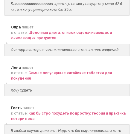
Блииииииииииииииииин, кранты,я не могу похудеть у меня 42.6
кг , а я хочу примерно хотя бы 35 кг
Опра
пишет
к статье:
Щелочная диета. список ощелачивающих и
окисляющих продуктов
Очевидно автор не читал написанное столько противоречий....
Лена
пишет
к статье:
Самые популярные китайские таблетки для
похудения
Хочу худеть
Гость
пишет
к статье:
Как быстро похудеть подростку: теория и практика
потери веса
В любом случае дело его . Надо что бы ему понравился кто то