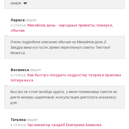
замуж. ❤️
Лариса
пишет
к статье:
Михайлов день - народные приметы, поверья,
обычаи
Очень подробное описание обычая на Михайлов день.2-
3ведра вина и в гости ,прямо переплюнул советы Тиктока!
Может,и...
Василиса
пишет
к статье:
Как быстро похудеть подростку: теория и практика
потери веса
быстро не стоит вообще худеть. у меня племяннице смогла на
диете венеры шариповой. консультация диетолога оказалась
для...
Татьяна
пишет
к статье:
Организатор свадеб Екатерина Акимова