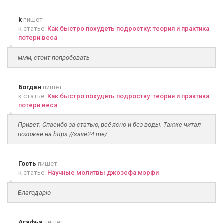
k
пишет
к статье:
Как быстро похудеть подростку: теория и практика
потери веса
ммм, стоит попробовать
Богдан
пишет
к статье:
Как быстро похудеть подростку: теория и практика
потери веса
Привет. Спасибо за статью, всё ясно и без воды. Также читал
похожее на https://save24.me/
Гость
пишет
к статье:
Научные молитвы джозефа мэрфи
Благодарю
Агафья
пишет