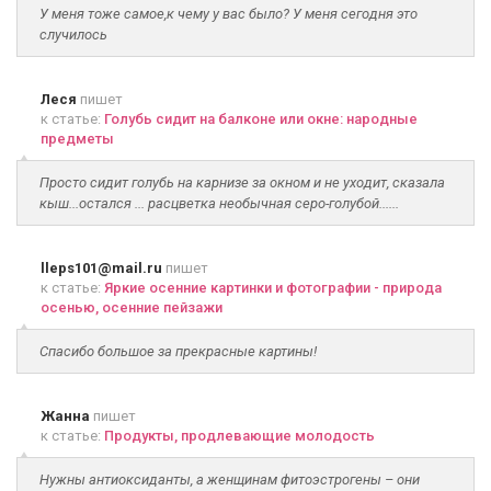
У меня тоже самое,к чему у вас было? У меня сегодня это
случилось
Леся
пишет
к статье:
Голубь сидит на балконе или окне: народные
предметы
Просто сидит голубь на карнизе за окном и не уходит, сказала
кыш...остался ... расцветка необычная серо-голубой......
lleps101@mail.ru
пишет
к статье:
Яркие осенние картинки и фотографии - природа
осенью, осенние пейзажи
Спасибо большое за прекрасные картины!
Жанна
пишет
к статье:
Продукты, продлевающие молодость
Нужны антиоксиданты, а женщинам фитоэстрогены – они