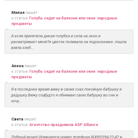
Милая
пишет
к статье:
Голубь сидит на балконе или окне: народные
предметы
А если прилетела дикая голубка и села на окно и
расматривает меня?я цветок поливала на подоконнике..пошла
взяла хлеб...
Алена
пишет
к статье:
Голубь сидит на балконе или окне: народные
предметы
Я в последнее время вижу в своих снах покойную бабушку и
дедушку.Вижу соң, будто я обнимаю свою бабушку во сне и
хочу...
Света
пишет
к статье:
Агентство праздников ASP Alliance
Добрый вечер! Изменился номер телефона 8(499)394-22-42 и