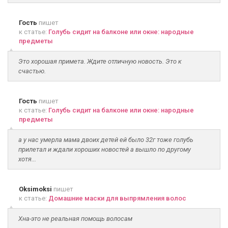
Гость
пишет
к статье:
Голубь сидит на балконе или окне: народные
предметы
Это хорошая примета. Ждите отличную новость. Это к
счастью.
Гость
пишет
к статье:
Голубь сидит на балконе или окне: народные
предметы
а у нас умерла мама двоих детей ей было 32г тоже голубь
прилетал и ждали хороших новостей а вышло по другому
хотя...
Oksimoksi
пишет
к статье:
Домашние маски для выпрямления волос
Хна-это не реальная помощь волосам