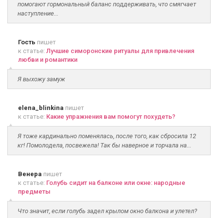
помогают гормональный баланс поддерживать, что смягчает
наступление...
Гость
пишет
к статье:
Лучшие симоронские ритуалы для привлечения
любви и романтики
Я выхожу замуж
elena_blinkina
пишет
к статье:
Какие упражнения вам помогут похудеть?
Я тоже кардинально поменялась, после того, как сбросила 12
кг! Помолодела, посвежела! Так бы наверное и торчала на...
Венера
пишет
к статье:
Голубь сидит на балконе или окне: народные
предметы
Что значит, если голубь задел крылом окно балкона и улетел?