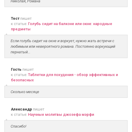
Николая, Романа
Тест
пишет
к статье:
Голубь сидит на балконе или окне: народные
предметы
Если голубь сидит на окне и воркует, нужно жать встречи с
любимым или невероятного романа. Постоянно воркующий
пернатый...
Гость
пишет
к статье:
Таблетки для похудения - обзор эффективных и
безопасных
Сколько месяце
Александр
пишет
к статье:
Научные молитвы джозефа мэрфи
Спасибо!