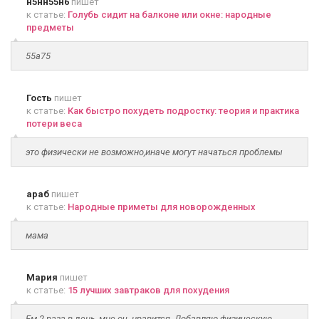
н5нн55н6
пишет
к статье:
Голубь сидит на балконе или окне: народные
предметы
55а75
Гость
пишет
к статье:
Как быстро похудеть подростку: теория и практика
потери веса
это физически не возможно,иначе могут начаться проблемы
араб
пишет
к статье:
Народные приметы для новорожденных
мама
Мария
пишет
к статье:
15 лучших завтраков для похудения
Ем 2 раза в день, мне оч. нравится. Добавляю физическую