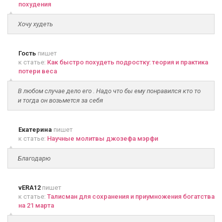
похудения
Хочу худеть
Гость
пишет
к статье:
Как быстро похудеть подростку: теория и практика
потери веса
В любом случае дело его . Надо что бы ему понравился кто то
и тогда он возьмется за себя
Екатерина
пишет
к статье:
Научные молитвы джозефа мэрфи
Благодарю
vERA12
пишет
к статье:
Талисман для сохранения и приумножения богатства
на 21 марта