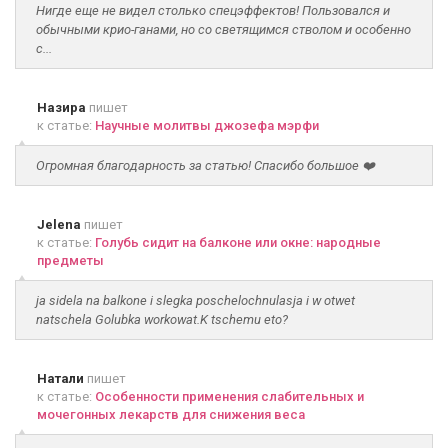
Нигде еще не видел столько спецэффектов! Пользовался и
обычными крио-ганами, но со светящимся стволом и особенно
с...
Назира
пишет
к статье:
Научные молитвы джозефа мэрфи
Огромная благодарность за статью! Спасибо большое ❤️
Jelena
пишет
к статье:
Голубь сидит на балконе или окне: народные
предметы
ja sidela na balkone i slegka poschelochnulasja i w otwet
natschela Golubka workowat.K tschemu eto?
Натали
пишет
к статье:
Особенности применения слабительных и
мочегонных лекарств для снижения веса