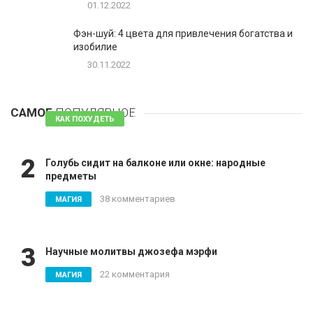
01.12.2022
Фэн-шуй: 4 цвета для привлечения богатства и
изобилие
30.11.2022
1
Таблетки для похудения - обзор эффективных и
безопасных
САМОЕ
ПОПУЛЯРНОЕ
81 комментарий
КАК ПОХУДЕТЬ
2
Голубь сидит на балконе или окне: народные
предметы
38 комментариев
МАГИЯ
3
Научные молитвы джозефа мэрфи
22 комментария
МАГИЯ