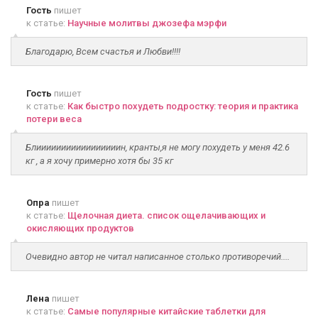
Гость
пишет
к статье:
Научные молитвы джозефа мэрфи
Благодарю, Всем счастья и Любви!!!!
Гость
пишет
к статье:
Как быстро похудеть подростку: теория и практика
потери веса
Блииииииииииииииииин, кранты,я не могу похудеть у меня 42.6
кг , а я хочу примерно хотя бы 35 кг
Опра
пишет
к статье:
Щелочная диета. список ощелачивающих и
окисляющих продуктов
Очевидно автор не читал написанное столько противоречий....
Лена
пишет
к статье:
Самые популярные китайские таблетки для