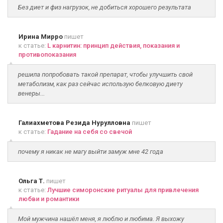
Без диет и физ нагрузок, не добиться хорошего результата
Ирина Мирро
пишет
к статье:
L карнитин: принцип действия, показания и
противопоказания
решила попробовать такой препарат, чтобы улучшить свой
метаболизм, как раз сейчас использую белковую диету
венеры...
Галиахметова Резида Нурулловна
пишет
к статье:
Гадание на себя со свечой
почему я никак не магу выйти замуж мне 42 года
Ольга Т.
пишет
к статье:
Лучшие симоронские ритуалы для привлечения
любви и романтики
Мой мужчина нашёл меня, я люблю и любима. Я выхожу