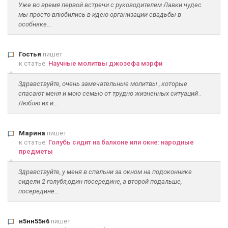
Уже во время первой встречи с руководителем Лавки чудес
мы просто влюбились в идею организации свадьбы в
особняке...
Гостья
пишет
к статье:
Научные молитвы джозефа мэрфи
Здравствуйте, очень замечательные молитвы , которые
спасают меня и мою семью от трудно жизненных ситуаций .
Люблю их и...
Марина
пишет
к статье:
Голубь сидит на балконе или окне: народные
предметы
Здравствуйте, у меня в спальни за окном на подоконнике
сидели 2 голубя,один посередине, а второй подальше,
посередине...
н5нн55н6
пишет