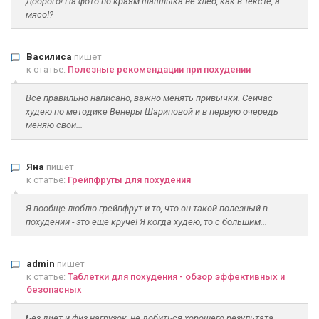
Доброго! На фото по краям шашлыка не хлеб, как в тексте, а
мясо!?
Василиса
пишет
к статье:
Полезные рекомендации при похудении
Всё правильно написано, важно менять привычки. Сейчас
худею по методике Венеры Шариповой и в первую очередь
меняю свои...
Яна
пишет
к статье:
Грейпфруты для похудения
Я вообще люблю грейпфрут и то, что он такой полезный в
похудении - это ещё круче! Я когда худею, то с большим...
admin
пишет
к статье:
Таблетки для похудения - обзор эффективных и
безопасных
Без диет и физ нагрузок, не добиться хорошего результата