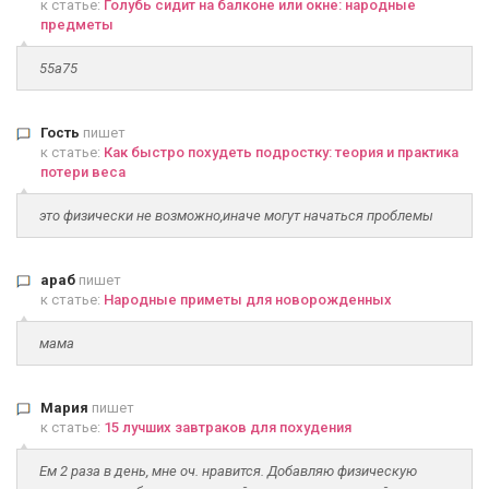
к статье:
Голубь сидит на балконе или окне: народные
предметы
55а75
Гость
пишет
к статье:
Как быстро похудеть подростку: теория и практика
потери веса
это физически не возможно,иначе могут начаться проблемы
араб
пишет
к статье:
Народные приметы для новорожденных
мама
Мария
пишет
к статье:
15 лучших завтраков для похудения
Ем 2 раза в день, мне оч. нравится. Добавляю физическую