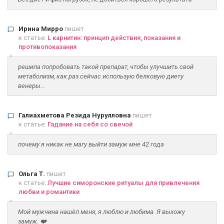
Ирина Мирро
пишет
к статье:
L карнитин: принцип действия, показания и
противопоказания
решила попробовать такой препарат, чтобы улучшить свой
метаболизм, как раз сейчас использую белковую диету
венеры...
Галиахметова Резида Нурулловна
пишет
к статье:
Гадание на себя со свечой
почему я никак не магу выйти замуж мне 42 года
Ольга Т.
пишет
к статье:
Лучшие симоронские ритуалы для привлечения
любви и романтики
Мой мужчина нашёл меня, я люблю и любима. Я выхожу
замуж. ❤️