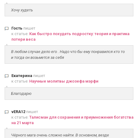
Хочу худеть
Гость
пишет
к статье:
Как быстро похудеть подростку: теория и практика
потери веса
В любом случае дело его . Надо что бы ему понравился кто то
и тогда он возьмется за себя
Екатерина
пишет
к статье:
Научные молитвы джозефа мэрфи
Благодарю
vERA12
пишет
к статье:
Талисман для сохранения и приумножения богатства
на 21 марта
Чёрного мага очень сложно найти. В основном, везде