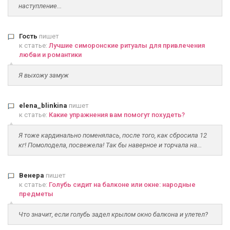
наступление...
Гость
пишет
к статье:
Лучшие симоронские ритуалы для привлечения
любви и романтики
Я выхожу замуж
elena_blinkina
пишет
к статье:
Какие упражнения вам помогут похудеть?
Я тоже кардинально поменялась, после того, как сбросила 12
кг! Помолодела, посвежела! Так бы наверное и торчала на...
Венера
пишет
к статье:
Голубь сидит на балконе или окне: народные
предметы
Что значит, если голубь задел крылом окно балкона и улетел?