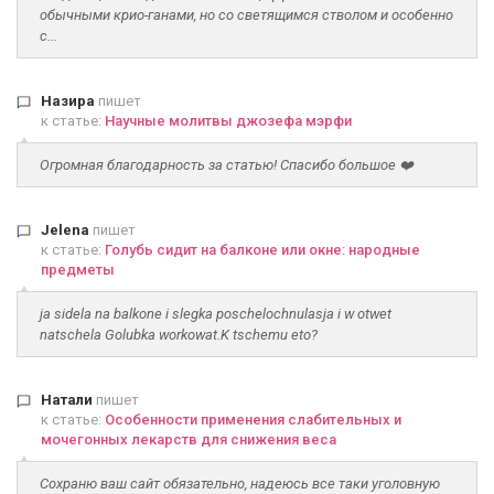
обычными крио-ганами, но со светящимся стволом и особенно
с...
Назира
пишет
к статье:
Научные молитвы джозефа мэрфи
Огромная благодарность за статью! Спасибо большое ❤️
Jelena
пишет
к статье:
Голубь сидит на балконе или окне: народные
предметы
ja sidela na balkone i slegka poschelochnulasja i w otwet
natschela Golubka workowat.K tschemu eto?
Натали
пишет
к статье:
Особенности применения слабительных и
мочегонных лекарств для снижения веса
Сохраню ваш сайт обязательно, надеюсь все таки уголовную