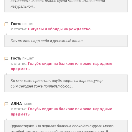
активность и обязательно сухой массаж итальянской
натуральной...
Гость
пишет
к статье:
Ритуалы и обряды на рождество
Почтстится надо себя и денежный канал
Гость
пишет
к статье:
Голубь сидит на балконе или окне: народные
предметы
Ко мне тоже прилетал голубь сидел на карнизе,умер
сын.Сегодня тоже прилетел боюсь..
АЯНА
пишет
к статье:
Голубь сидит на балконе или окне: народные
предметы
Здравствуйте! На перилах балкона спокойно сидели много
голубей, смотрели на пол балкона, но там ничего нету. Я