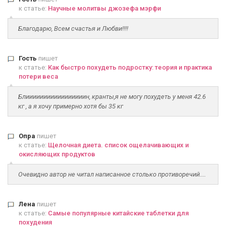
к статье:
Научные молитвы джозефа мэрфи
Благодарю, Всем счастья и Любви!!!!
Гость
пишет
к статье:
Как быстро похудеть подростку: теория и практика
потери веса
Блииииииииииииииииин, кранты,я не могу похудеть у меня 42.6
кг , а я хочу примерно хотя бы 35 кг
Опра
пишет
к статье:
Щелочная диета. список ощелачивающих и
окисляющих продуктов
Очевидно автор не читал написанное столько противоречий....
Лена
пишет
к статье:
Самые популярные китайские таблетки для
похудения