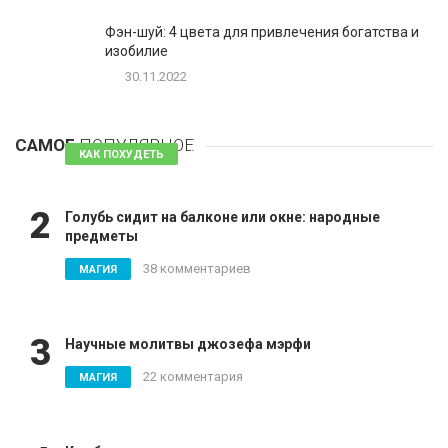
Фэн-шуй: 4 цвета для привлечения богатства и
изобилие
30.11.2022
1
Таблетки для похудения - обзор эффективных и
безопасных
САМОЕ
ПОПУЛЯРНОЕ
81 комментарий
КАК ПОХУДЕТЬ
2
Голубь сидит на балконе или окне: народные
предметы
38 комментариев
МАГИЯ
3
Научные молитвы джозефа мэрфи
22 комментария
МАГИЯ