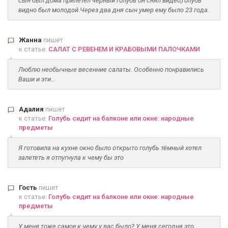
сын был дома прилетел черный голубь он снял видео,голубь
видно был молодой.Через два дня сын умер ему было 23 года.
Жанна
пишет
к статье:
САЛАТ С РЕВЕНЕМ И КРАБОВЫМИ ПАЛОЧКАМИ
Люблю необычные весенние салаты. Особенно понравились
Ваши и эти...
Адалия
пишет
к статье:
Голубь сидит на балконе или окне: народные
предметы
Я готовила на кухне окно было открыто голубь тёмный хотел
залететь я отпугнула к чему бы это
Гость
пишет
к статье:
Голубь сидит на балконе или окне: народные
предметы
У меня тоже самое,к чему у вас было? У меня сегодня это