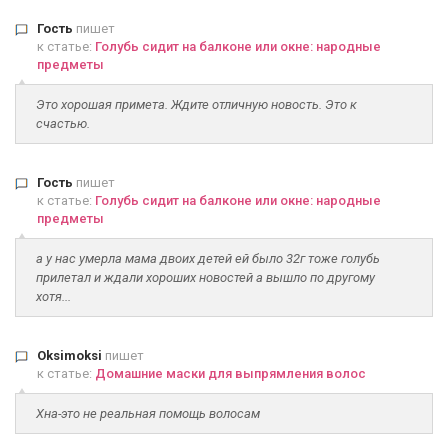
Гость
пишет
к статье:
Голубь сидит на балконе или окне: народные
предметы
Это хорошая примета. Ждите отличную новость. Это к
счастью.
Гость
пишет
к статье:
Голубь сидит на балконе или окне: народные
предметы
а у нас умерла мама двоих детей ей было 32г тоже голубь
прилетал и ждали хороших новостей а вышло по другому
хотя...
Oksimoksi
пишет
к статье:
Домашние маски для выпрямления волос
Хна-это не реальная помощь волосам