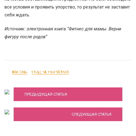
все условия и проявить упорство, то результат не заставит
себя ждать.
Источник: электронная книга “Фитнес для мамы. Верни
фигуру после родов“
Растяжки во время беременности.
КРАСОТА
УХОД ЗА КОЖЕЙ ТЕЛА
профилактика растяжек
Эпиляция воском: преимущества и
ПРЕДЫДУЩАЯ СТАТЬЯ
недостатки процедуры
СЛЕДУЮЩАЯ СТАТЬЯ