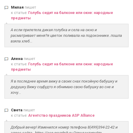
Милая
пишет
к статье:
Голубь сидит на балконе или окне: народные
предметы
А если прилетела дикая голубка и села на окно и
расматривает меня?я цветок поливала на подоконнике..пошла
взяла хлеб...
Алена
пишет
к статье:
Голубь сидит на балконе или окне: народные
предметы
Я в последнее время вижу в своих снах покойную бабушку и
дедушку.Вижу соң, будто я обнимаю свою бабушку во сне и
хочу...
Света
пишет
к статье:
Агентство праздников ASP Alliance
Добрый вечер! Изменился номер телефона 8(499)394-22-42 и
адрес сайта - https://asp-prazdnik.ru Отредактируйте...