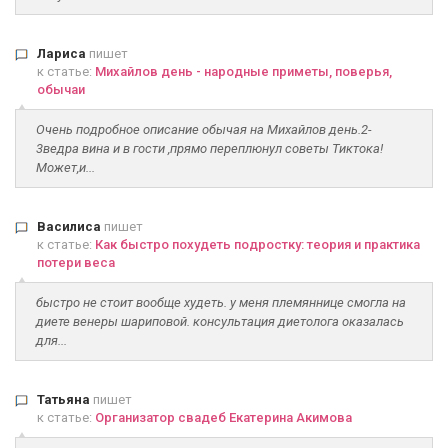
Лариса
пишет
к статье:
Михайлов день - народные приметы, поверья,
обычаи
Очень подробное описание обычая на Михайлов день.2-
3ведра вина и в гости ,прямо переплюнул советы Тиктока!
Может,и...
Василиса
пишет
к статье:
Как быстро похудеть подростку: теория и практика
потери веса
быстро не стоит вообще худеть. у меня племяннице смогла на
диете венеры шариповой. консультация диетолога оказалась
для...
Татьяна
пишет
к статье:
Организатор свадеб Екатерина Акимова