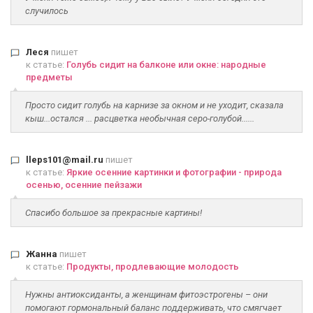
случилось
Леся
пишет
к статье:
Голубь сидит на балконе или окне: народные
предметы
Просто сидит голубь на карнизе за окном и не уходит, сказала
кыш...остался ... расцветка необычная серо-голубой......
lleps101@mail.ru
пишет
к статье:
Яркие осенние картинки и фотографии - природа
осенью, осенние пейзажи
Спасибо большое за прекрасные картины!
Жанна
пишет
к статье:
Продукты, продлевающие молодость
Нужны антиоксиданты, а женщинам фитоэстрогены – они
помогают гормональный баланс поддерживать, что смягчает