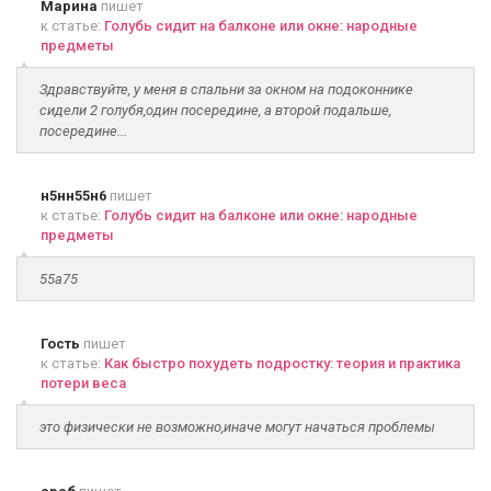
Марина
пишет
к статье:
Голубь сидит на балконе или окне: народные
предметы
Здравствуйте, у меня в спальни за окном на подоконнике
сидели 2 голубя,один посередине, а второй подальше,
посередине...
н5нн55н6
пишет
к статье:
Голубь сидит на балконе или окне: народные
предметы
55а75
Гость
пишет
к статье:
Как быстро похудеть подростку: теория и практика
потери веса
это физически не возможно,иначе могут начаться проблемы