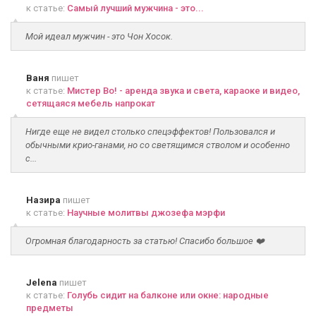
к статье:
Самый лучший мужчина - это...
Мой идеал мужчин - это Чон Хосок.
Ваня
пишет
к статье:
Мистер Во! - аренда звука и света, караоке и видео,
сетящаяся мебель напрокат
Нигде еще не видел столько спецэффектов! Пользовался и
обычными крио-ганами, но со светящимся стволом и особенно
с...
Назира
пишет
к статье:
Научные молитвы джозефа мэрфи
Огромная благодарность за статью! Спасибо большое ❤️
Jelena
пишет
к статье:
Голубь сидит на балконе или окне: народные
предметы