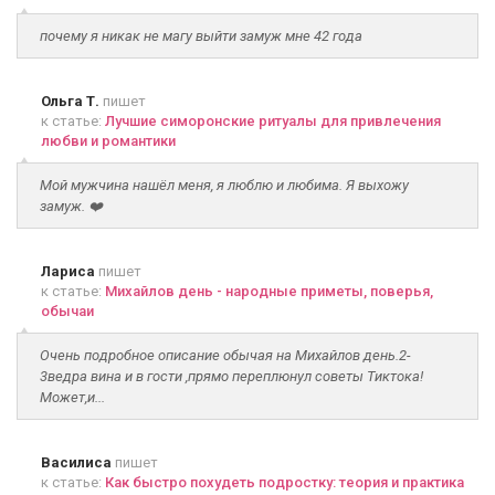
почему я никак не магу выйти замуж мне 42 года
Ольга Т.
пишет
к статье:
Лучшие симоронские ритуалы для привлечения
любви и романтики
Мой мужчина нашёл меня, я люблю и любима. Я выхожу
замуж. ❤️
Лариса
пишет
к статье:
Михайлов день - народные приметы, поверья,
обычаи
Очень подробное описание обычая на Михайлов день.2-
3ведра вина и в гости ,прямо переплюнул советы Тиктока!
Может,и...
Василиса
пишет
к статье:
Как быстро похудеть подростку: теория и практика