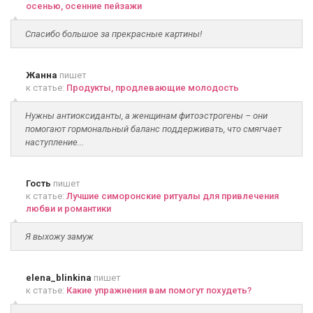
осенью, осенние пейзажи
Спасибо большое за прекрасные картины!
Жанна
пишет
к статье:
Продукты, продлевающие молодость
Нужны антиоксиданты, а женщинам фитоэстрогены – они
помогают гормональный баланс поддерживать, что смягчает
наступление...
Гость
пишет
к статье:
Лучшие симоронские ритуалы для привлечения
любви и романтики
Я выхожу замуж
elena_blinkina
пишет
к статье:
Какие упражнения вам помогут похудеть?