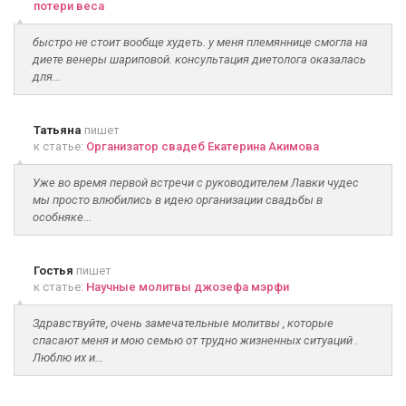
потери веса
быстро не стоит вообще худеть. у меня племяннице смогла на
диете венеры шариповой. консультация диетолога оказалась
для...
Татьяна
пишет
к статье:
Организатор свадеб Екатерина Акимова
Уже во время первой встречи с руководителем Лавки чудес
мы просто влюбились в идею организации свадьбы в
особняке...
Гостья
пишет
к статье:
Научные молитвы джозефа мэрфи
Здравствуйте, очень замечательные молитвы , которые
спасают меня и мою семью от трудно жизненных ситуаций .
Люблю их и...