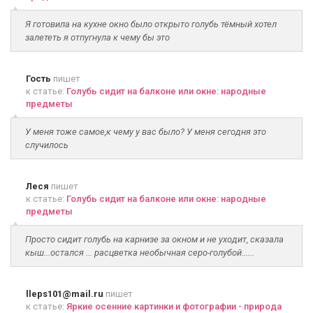
Я готовила на кухне окно было открыто голубь тёмный хотел
залететь я отпугнула к чему бы это
Гость
пишет
к статье:
Голубь сидит на балконе или окне: народные
предметы
У меня тоже самое,к чему у вас было? У меня сегодня это
случилось
Леся
пишет
к статье:
Голубь сидит на балконе или окне: народные
предметы
Просто сидит голубь на карнизе за окном и не уходит, сказала
кыш...остался ... расцветка необычная серо-голубой......
lleps101@mail.ru
пишет
к статье:
Яркие осенние картинки и фотографии - природа