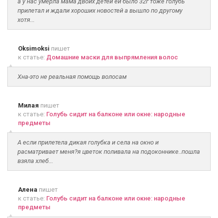
а у нас умерла мама двоих детей ей было 32г тоже голубь
прилетал и ждали хороших новостей а вышло по другому
хотя...
Oksimoksi
пишет
к статье:
Домашние маски для выпрямления волос
Хна-это не реальная помощь волосам
Милая
пишет
к статье:
Голубь сидит на балконе или окне: народные
предметы
А если прилетела дикая голубка и села на окно и
расматривает меня?я цветок поливала на подоконнике..пошла
взяла хлеб...
Алена
пишет
к статье:
Голубь сидит на балконе или окне: народные
предметы