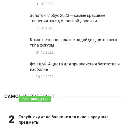
01.02.2023
Золотой глобус 2023 — самые красивые
творения звезд с красной дорожки
31.01.2023
Какое вечернее платье подойдет для вашего
типа фигуры
01.12.2022
Фэн-шуй: 4 цвета для привлечения богатства и
изобилие
30.11.2022
1
Таблетки для похудения - обзор эффективных и
безопасных
САМОЕ
ПОПУЛЯРНОЕ
81 комментарий
КАК ПОХУДЕТЬ
2
Голубь сидит на балконе или окне: народные
предметы