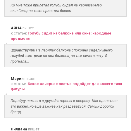
Ко мне тоже прилетал голубь сидел на карнизе,умер
сын.Сегодня тоже прилетел боюсь..
АЯНА
пишет
к статье:
Голубь сидит на балконе или окне: народные
предметы
Здравствуйте! На перилах балкона спокойно сидели много
голубей, смотрели на пол балкона, но там ничего нету. Я
прогнала...
Мария
пишет
к статье:
Какое вечернее платье подойдет для вашего типа
фигуры
Подойду немного с другой стороны к вопросу. Как одеваться
это важно, но ещё важнее как раздеваться. Самый дорогой
бренд...
Лилиана
пишет