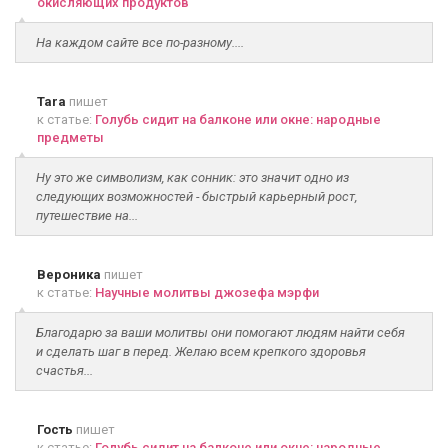
окисляющих продуктов
На каждом сайте все по-разному....
Tara
пишет
к статье:
Голубь сидит на балконе или окне: народные
предметы
Ну это же символизм, как сонник: это значит одно из
следующих возможностей - быстрый карьерный рост,
путешествие на...
Вероника
пишет
к статье:
Научные молитвы джозефа мэрфи
Благодарю за ваши молитвы они помогают людям найти себя
и сделать шаг в перед. Желаю всем крепкого здоровья
счастья...
Гость
пишет
к статье:
Голубь сидит на балконе или окне: народные