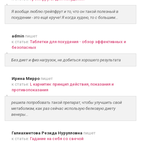
Я вообще люблю грейпфрут и то, что он такой полезный в
похудении - это ещё круче! Я когда худею, то с большим...
admin
пишет
к статье:
Таблетки для похудения - обзор эффективных и
безопасных
Без диет и физ нагрузок, не добиться хорошего результата
Ирина Мирро
пишет
к статье:
L карнитин: принцип действия, показания и
противопоказания
решила попробовать такой препарат, чтобы улучшить свой
метаболизм, как раз сейчас использую белковую диету
венеры...
Галиахметова Резида Нурулловна
пишет
к статье:
Гадание на себя со свечой