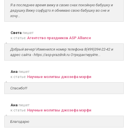
Я в последнее время вижу в своих снах покойную бабушку и
дедушку.Вижу соң, будто я обнимаю свою бабушку во сне и
хочу...
Света
пишет
к статье:
Агентство праздников ASP Alliance
Добрый вечер! Изменился номер телефона 8(499)394-22-42 и
адрес сайта - https://asp-prazdnik.ru Отредактируйте...
Ана
пишет
к статье:
Научные молитвы джозефа мэрфи
Спасибо!!!
Ана
пишет
к статье:
Научные молитвы джозефа мэрфи
Благодарю