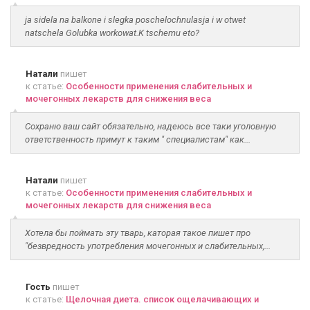
ja sidela na balkone i slegka poschelochnulasja i w otwet
natschela Golubka workowat.K tschemu eto?
Натали
пишет
к статье:
Особенности применения слабительных и
мочегонных лекарств для снижения веса
Сохраню ваш сайт обязательно, надеюсь все таки уголовную
ответственность примут к таким " специалистам" как...
Натали
пишет
к статье:
Особенности применения слабительных и
мочегонных лекарств для снижения веса
Хотела бы поймать эту тварь, каторая такое пишет про
"безвредность употребления мочегонных и слабительных,...
Гость
пишет
к статье:
Щелочная диета. список ощелачивающих и