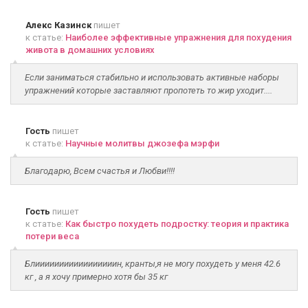
Алекс Казинск
пишет
к статье:
Наиболее эффективные упражнения для похудения
живота в домашних условиях
Если заниматься стабильно и использовать активные наборы
упражнений которые заставляют пропотеть то жир уходит....
Гость
пишет
к статье:
Научные молитвы джозефа мэрфи
Благодарю, Всем счастья и Любви!!!!
Гость
пишет
к статье:
Как быстро похудеть подростку: теория и практика
потери веса
Блииииииииииииииииин, кранты,я не могу похудеть у меня 42.6
кг , а я хочу примерно хотя бы 35 кг