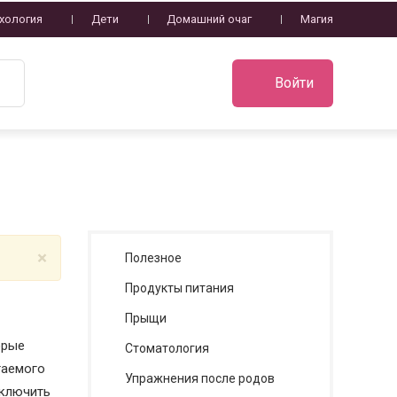
хология
Дети
Домашний очаг
Магия
Войти
×
Полезное
Продукты питания
Прыщи
орые
Стоматология
гаемого
Упражнения после родов
сключить