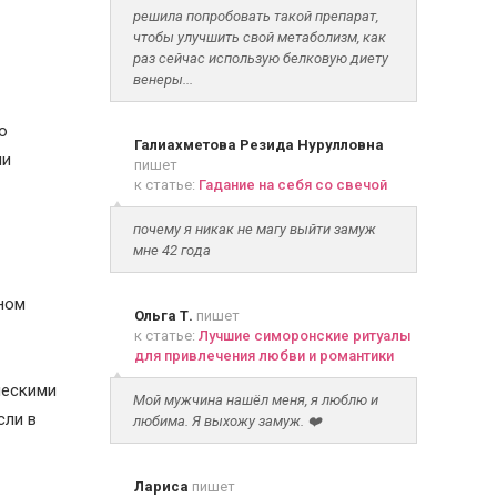
решила попробовать такой препарат,
чтобы улучшить свой метаболизм, как
раз сейчас использую белковую диету
венеры...
о
Галиахметова Резида Нурулловна
ли
пишет
к статье:
Гадание на себя со свечой
почему я никак не магу выйти замуж
мне 42 года
дном
Ольга Т.
пишет
к статье:
Лучшие симоронские ритуалы
для привлечения любви и романтики
ческими
Мой мужчина нашёл меня, я люблю и
сли в
любима. Я выхожу замуж. ❤️
Лариса
пишет