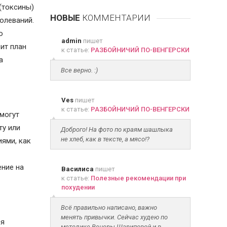
(токсины)
НОВЫЕ
КОММЕНТАРИИ
олеваний.
о
admin
пишет
ит план
к статье:
РАЗБОЙНИЧИЙ ПО-ВЕНГЕРСКИ
а
Все верно. :)
Ves
пишет
к статье:
РАЗБОЙНИЧИЙ ПО-ВЕНГЕРСКИ
 могут
ту или
Доброго! На фото по краям шашлыка
не хлеб, как в тексте, а мясо!?
иями, как
ение на
Василиса
пишет
к статье:
Полезные рекомендации при
похудении
Всё правильно написано, важно
менять привычки. Сейчас худею по
ся
методике Венеры Шариповой и в