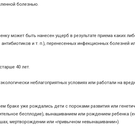
сленной болезнью.
енку может быть нанесен ущерб в результате приема каких либ
антибиотиков и т. п.), перенесенных инфекционных болезней и
старше 40 лет.
 экологически неблагоприятных условиях или работали на вре
щем браке уже рождались дети с пороками развития или генети
ительное бесплодие), вынашиванием или рождением ребенка (е
шах, мертворождении или «привычном невынашивании»).