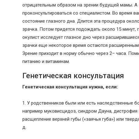
отрицательным образом на зрении будущей мамы. А е
проконсультироваться со специалистом. Во время в
состояние глазного дна. Длится эта процедура около
зрачка. Потом придется подождать около 15 минут, 
окулист исследует глазное дно через расширившиеся 
зрачки еще некоторое время остаются расширенными,
Зрение приходит в норму обычно через 2– часа. Пом
питанию и витаминам.
Генетическая консультация
Генетическая консультация нужна, если:
1. У родственников были или есть наследственные б
например муковисцидоз, синдром Дауна, дистрофия 
расщепление верхней губы («заячья губа») или твердо
д.