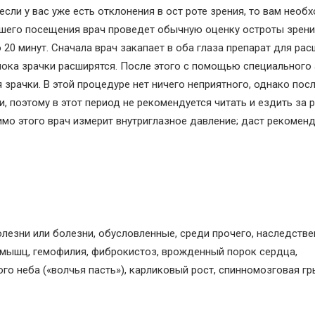
сли у вас уже есть отклонения в ост роте зрения, то вам необ
ашего посещения врач проведет обычную оценку остроты зрения
 20 минут. Сначала врач закапает в оба глаза препарат для ра
пока зрачки расширятся. После этого с помощью специального
зрачки. В этой процедуре нет ничего неприятного, однако посл
 поэтому в этот период не рекомендуется читать и ездить за р
имо этого врач измерит внутриглазное давление; даст рекомен
олезни или болезни, обусловленные, среди прочего, наследств
мышц, гемофилия, фиброкистоз, врожденный порок сердца,
го неба («волчья пасть»), карликовый рост, спинномозговая гр