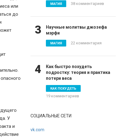
38 комментариев
МАГИЯ
иеса или
аться до
и
3
Научные молитвы джозефа
может
мэрфи
22 комментария
МАГИЯ
дит
4
Как быстро похудеть
ительно.
подростку: теория и практика
 опасного
потери веса
КАК ПОХУДЕТЬ
19 комментариев
будущего
СОЦИАЛЬНЫЕ СЕТИ
да. У
ракта и
vk.com
 действие