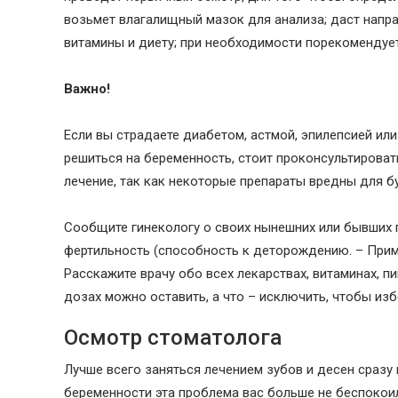
возьмет влагалищный мазок для анализа; даст напр
витамины и диету; при необходимости порекомендует
Важно!
Если вы страдаете диабетом, астмой, эпилепсией ил
решиться на беременность, стоит проконсультироват
лечение, так как некоторые препараты вредны для б
Сообщите гинекологу о своих нынешних или бывших п
фертильность (способность к деторождению. – Прим.
Расскажите врачу обо всех лекарствах, витаминах, п
дозах можно оставить, а что – исключить, чтобы из
Осмотр стоматолога
Лучше всего заняться лечением зубов и десен сразу
беременности эта проблема вас больше не беспокои