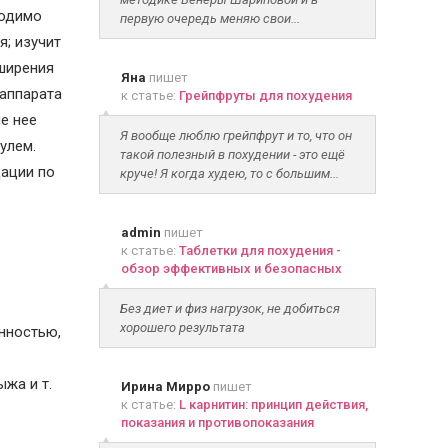
ходимо
первую очередь меняю свои...
; изучит
сширения
Яна
пишет
 аппарата
к статье:
Грейпфруты для похудения
е нее
Я вообще люблю грейпфрут и то, что он
улем.
такой полезный в похудении - это ещё
дации по
круче! Я когда худею, то с большим...
admin
пишет
к статье:
Таблетки для похудения -
обзор эффективных и безопасных
Без диет и физ нагрузок, не добиться
хорошего результата
енностью,
ыжа и т.
Ирина Мирро
пишет
к статье:
L карнитин: принцип действия,
показания и противопоказания