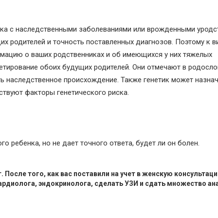
нка с наследственными заболеваниями или врожденными уродс
х родителей и точность поставленных диагнозов. Поэтому к в
рмацию о ваших родственниках и об имеющихся у них тяжелых
кетирование обоих будущих родителей. Они отмечают в родосл
еть наследственное происхождение. Также генетик может назна
ствуют факторы генетического риска.
 ребенка, но не дает точного ответа, будет ли он болен.
. После того, как вас поставили на учет в женскую консультац
ардиолога, эндокринолога, сделать УЗИ и сдать множество ан