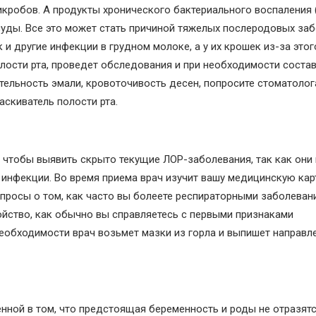
кробов. А продукты хронического бактериального воспаления 
суды. Все это может стать причиной тяжелых послеродовых заб
и другие инфекции в грудном молоке, а у их крошек из-за этог
олости рта, проведет обследования и при необходимости состав
ительность эмали, кровоточивость десен, попросите стоматолог
скиватель полости рта.
, чтобы выявить скрыто текущие ЛОР-заболевания, так как они
 инфекции. Во время приема врач изучит вашу медицинскую кар
опросы о том, как часто вы болеете респираторными заболеван
йство, как обычно вы справляетесь с первыми признаками
необходимости врач возьмет мазки из горла и выпишет направл
енной в том, что предстоящая беременность и роды не отразят