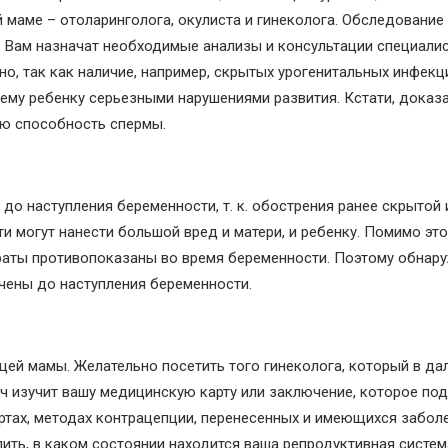
 маме – отоларинголога, окулиста и гинеколога. Обследовани
. Вам назначат необходимые анализы и консультации специалис
, так как наличие, например, скрытых урогенитальных инфекц
му ребенку серьезными нарушениями развития. Кстати, доказа
ю способность спермы.
 до наступления беременности, т. к. обострения ранее скрытой
и могут нанести большой вред и матери, и ребенку. Помимо это
параты противопоказаны во время беременности. Поэтому обнар
чены до наступления беременности.
щей мамы. Желательно посетить того гинеколога, который в д
ч изучит вашу медицинскую карту или заключение, которое по
ртах, методах контрацепции, перенесенных и имеющихся заболе
ить, в каком состоянии находится ваша репродуктивная систем