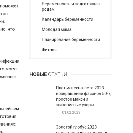
Беременность и подготовка к
е поможет
родам
тов,
Календарь беременности
ий,
но, что
Молодая мама
Планирование беременности
Фитнес
 инфекции
го могут
НОВЫЕ
СТАТЬИ
уженные
Платья весна-лето 2023:
возвращение фасонов 50-х,
простое макси и
живописные узоры
альнейшем
01.02.2023
дготовил
ваниях;
Золотой глобус 2023 —
а;
самые красивые творения