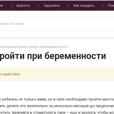
ти
Красота
Здоровье
Как похудеть
Пси
аких врачей нужно пройти при беременности
пройти при беременности
y again later.
 ребенка, не только маме, но и папе необходимо пройти некот
нать делать это желательно за несколько месяцев до предпола
етить терапевта и стоматолога, папе – еще и уролога, чтобы и