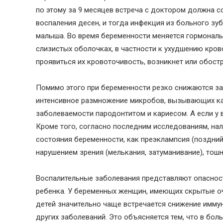
по этому за 9 месяцев встреча с доктором должна с
воспаления десен, и тогда инфекция из больного зу
малыша. Во время беременности меняется гормональ
слизистых оболочках, в частности к ухудшению кров
проявиться их кровоточивость, возникнет или обостр
Помимо этого при беременности резко снижаются защ
интенсивное размножение микробов, вызывающих кар
заболеваемости пародонтитом и кариесом. А если у 
Кроме того, согласно последним исследованиям, на
состояния беременности, как преэклампсия (поздни
нарушением зрения (мелькания, затуманивание), тошн
Воспалительные заболевания представляют опасность
ребенка. У беременных женщин, имеющих скрытые оч
детей значительно чаще встречается снижение иммун
других заболеваний. Это объясняется тем, что в бо