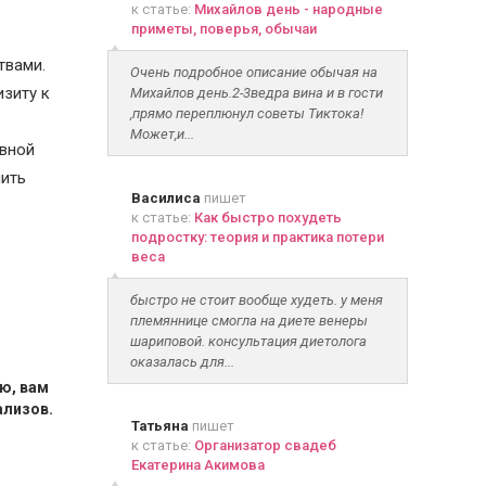
к статье:
Михайлов день - народные
приметы, поверья, обычаи
твами.
Очень подробное описание обычая на
изиту к
Михайлов день.2-3ведра вина и в гости
,прямо переплюнул советы Тиктока!
Может,и...
овной
чить
Василиса
пишет
к статье:
Как быстро похудеть
подростку: теория и практика потери
веса
быстро не стоит вообще худеть. у меня
племяннице смогла на диете венеры
шариповой. консультация диетолога
оказалась для...
ию, вам
ализов.
Татьяна
пишет
к статье:
Организатор свадеб
Екатерина Акимова