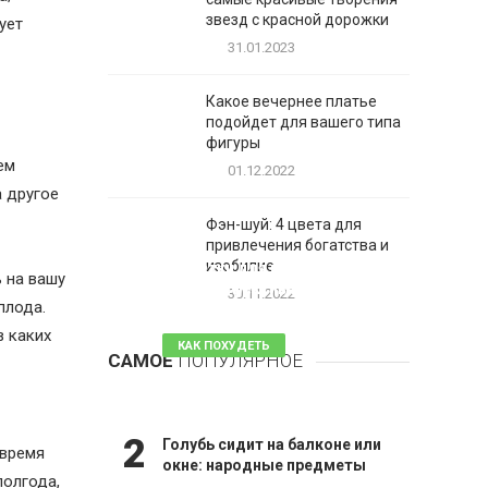
звезд с красной дорожки
ует
31.01.2023
Какое вечернее платье
подойдет для вашего типа
фигуры
ем
01.12.2022
а другое
Фэн-шуй: 4 цвета для
привлечения богатства и
1
изобилие
Таблетки для похудения -
 на вашу
обзор эффективных и
30.11.2022
плода.
безопасных
в каких
КАК ПОХУДЕТЬ
САМОЕ
ПОПУЛЯРНОЕ
81 комментарий
2
Голубь сидит на балконе или
 время
окне: народные предметы
полгода,