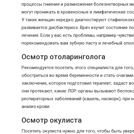
процессы гниения и размножения болезнетворных ми
могут проникать в кровеносные и лимфатические со
У таких женщин нередко диагностируют стафилококк 
развивается дисбактериоз. Врач изучит состояние п
лечения. Если у вас есть проблемы, например чувств
порекомендовать вам зубную пасту и лечебный опола
Осмотр отоларинголога
Рекомендуется посетить этого специалиста для того
обостриться во время беременности и стать очагами
заключение, которое подготовил терапевт; задаст в
они протекают, какие ЛОР-органы вызывают беспоко
респираторных заболеваний (кашель, насморк); при 
анализ крови.
Осмотр окулиста
Посетить окулиста нужно для того, чтобы быть увер