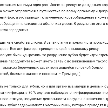
остояться минимум один раз. Иначе вы рискуете дождаться кар
ба может отправиться в путешествие по всему организму и добр
ный фон, а это приводит к изменению кровообращения в коже 
ообращения в слизистых оболочках десен. В результате этого 
ится пародонтит.
итные свойства слюны. В связи с этим в полости рта происхо
иес. Все эти факторы приводят к крайне высокому риску
вас уже были «дырочки», то разрушение зубов будет идти стрем
личие пародонтита может иметь связь с возникновением такого
й токсикоз беременных, характеризующийся головной болью,
отой, болями в животе и поносом. – Прим. ред.)
 не только для зубов, но и для организма матери в целом и 
аги инфекции, в 30 % случаев наблюдается инфицирование пло
ного статуса, нарушение деятельности желудочно кишечного т
льных зубах задерживаются частички пищи, которые приводят в