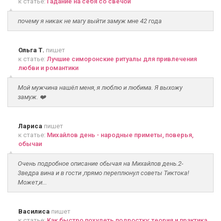
к статье:
Гадание на себя со свечой
почему я никак не магу выйти замуж мне 42 года
Ольга Т.
пишет
к статье:
Лучшие симоронские ритуалы для привлечения
любви и романтики
Мой мужчина нашёл меня, я люблю и любима. Я выхожу
замуж. ❤️
Лариса
пишет
к статье:
Михайлов день - народные приметы, поверья,
обычаи
Очень подробное описание обычая на Михайлов день.2-
3ведра вина и в гости ,прямо переплюнул советы Тиктока!
Может,и...
Василиса
пишет
к статье:
Как быстро похудеть подростку: теория и практика