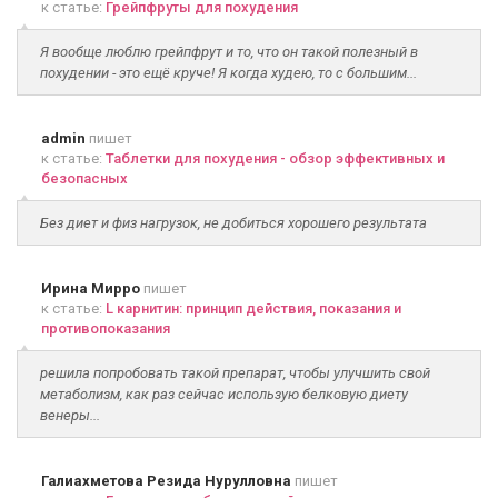
к статье:
Грейпфруты для похудения
Я вообще люблю грейпфрут и то, что он такой полезный в
похудении - это ещё круче! Я когда худею, то с большим...
admin
пишет
к статье:
Таблетки для похудения - обзор эффективных и
безопасных
Без диет и физ нагрузок, не добиться хорошего результата
Ирина Мирро
пишет
к статье:
L карнитин: принцип действия, показания и
противопоказания
решила попробовать такой препарат, чтобы улучшить свой
метаболизм, как раз сейчас использую белковую диету
венеры...
Галиахметова Резида Нурулловна
пишет