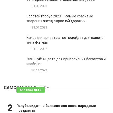
01.02.2023
Золотой глобус 2023 — самые красивые
творения звезд с красной дорожки
31.01.2023
Какое вечернее платье подойдет для вашего
типа фигуры
01.12.2022
Фэн-шуй: 4 цвета для привлечения богатства и
изобилие
30.11.2022
1
Таблетки для похудения - обзор эффективных и
безопасных
САМОЕ
ПОПУЛЯРНОЕ
81 комментарий
КАК ПОХУДЕТЬ
2
Голубь сидит на балконе или окне: народные
предметы