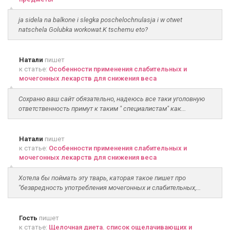
ja sidela na balkone i slegka poschelochnulasja i w otwet
natschela Golubka workowat.K tschemu eto?
Натали
пишет
к статье:
Особенности применения слабительных и
мочегонных лекарств для снижения веса
Сохраню ваш сайт обязательно, надеюсь все таки уголовную
ответственность примут к таким " специалистам" как...
Натали
пишет
к статье:
Особенности применения слабительных и
мочегонных лекарств для снижения веса
Хотела бы поймать эту тварь, каторая такое пишет про
"безвредность употребления мочегонных и слабительных,...
Гость
пишет
к статье:
Щелочная диета. список ощелачивающих и