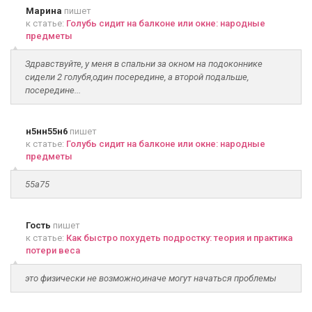
Марина
пишет
к статье:
Голубь сидит на балконе или окне: народные
предметы
Здравствуйте, у меня в спальни за окном на подоконнике
сидели 2 голубя,один посередине, а второй подальше,
посередине...
н5нн55н6
пишет
к статье:
Голубь сидит на балконе или окне: народные
предметы
55а75
Гость
пишет
к статье:
Как быстро похудеть подростку: теория и практика
потери веса
это физически не возможно,иначе могут начаться проблемы