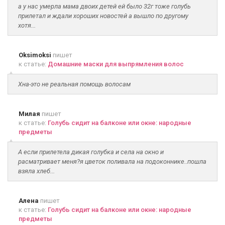
а у нас умерла мама двоих детей ей было 32г тоже голубь
прилетал и ждали хороших новостей а вышло по другому
хотя...
Oksimoksi
пишет
к статье:
Домашние маски для выпрямления волос
Хна-это не реальная помощь волосам
Милая
пишет
к статье:
Голубь сидит на балконе или окне: народные
предметы
А если прилетела дикая голубка и села на окно и
расматривает меня?я цветок поливала на подоконнике..пошла
взяла хлеб...
Алена
пишет
к статье:
Голубь сидит на балконе или окне: народные
предметы