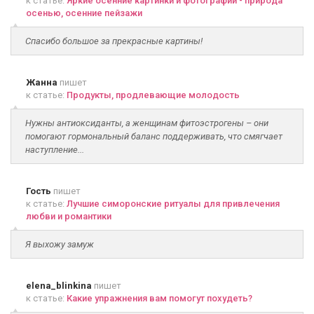
к статье:
Яркие осенние картинки и фотографии - природа
осенью, осенние пейзажи
Спасибо большое за прекрасные картины!
Жанна
пишет
к статье:
Продукты, продлевающие молодость
Нужны антиоксиданты, а женщинам фитоэстрогены – они
помогают гормональный баланс поддерживать, что смягчает
наступление...
Гость
пишет
к статье:
Лучшие симоронские ритуалы для привлечения
любви и романтики
Я выхожу замуж
elena_blinkina
пишет
к статье:
Какие упражнения вам помогут похудеть?