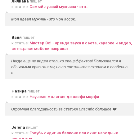
Лилиана
пишет
к статье:
Самый лучший мужчина - это...
Мой идеал мужчин - это Чон Хосок.
Ваня
пишет
к статье:
Мистер Во! - аренда звука и света, караоке и видео,
сетящаяся мебель напрокат
Нигде еще не видел столько спецэффектов! Пользовался и
обычными крио-ганами, но со светящимся стволом и особенно
с...
Назира
пишет
к статье:
Научные молитвы джозефа мэрфи
Огромная благодарность за статью! Спасибо большое ❤️
Jelena
пишет
к статье:
Голубь сидит на балконе или окне: народные
предметы