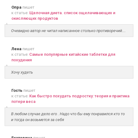
Опра
пишет
к статье:
Щелочная диета. список ощелачивающих и
окисляющих продуктов
Очевидно автор не читал написанное столько противоречий....
Лена
пишет
к статье:
Самые популярные китайские таблетки для
похудения
Хочу худеть
Гость
пишет
к статье:
Как быстро похудеть подростку: теория и практика
потери веса
В любом случае дело его . Надо что бы ему понравился кто то
и тогда он возьмется за себя
Екатерина
пишет