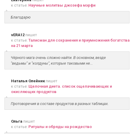
к статье:
Научные молитвы джозефа мэрфи
Благодарю
vERA12
пишет
к статье:
Талисман для сохранения и приумножения богатства
на 21 марта
Чёрного мага очень сложно найти. В основном, везде
"ведьмы" и "колдуны", которые таковыми не...
Наталья Олейник
пишет
к статье:
Щелочная диета. список ощелачивающих и
окисляющих продуктов
Протоворечия в составе продуктов в разных таблицах.
Ольга
пишет
к статье:
Ритуалы и обряды на рождество