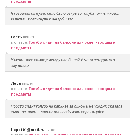
предметы
Я готовила на кухне окно было открыто голубь тёмный хотел
залететь я отпугнула к чему бы это
Гость
пишет
к статье:
Голубь сидит на балконе или окне: народные
предметы
У меня тоже самое,к чему у вас было? У меня сегодня это
случилось
Леся
пишет
к статье:
Голубь сидит на балконе или окне: народные
предметы
Просто сидит голубь на карнизе за окном и не уходит, сказала
кыш...остался ... расцветка необычная серо-голубой......
lleps101@mail.ru
пишет