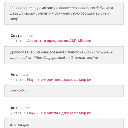
Я в последнее время вижу в своих снах покойную бабушку и
дедушку.Вижу соң, будто я обнимаю свою бабушку во сне и
хочу...
Света
пишет
к статье:
Агентство праздников ASP Alliance
Добрый вечер! Изменился номер телефона 8(499)394-22-42 и
адрес сайта - https://asp-prazdnik.ru Отредактируйте...
Ана
пишет
к статье:
Научные молитвы джозефа мэрфи
Спасибо!!!
Ана
пишет
к статье:
Научные молитвы джозефа мэрфи
Благодарю