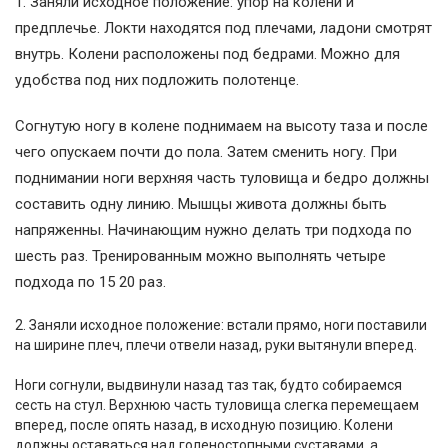
1. Заняли исходное положение: упор на колени и
предплечье. Локти находятся под плечами, ладони смотрят
внутрь. Колени расположены под бедрами. Можно для
удобства под них подложить полотенце.
Согнутую ногу в колене поднимаем на высоту таза и после
чего опускаем почти до пола. Затем сменить ногу. При
поднимании ноги верхняя часть туловища и бедро должны
составить одну линию. Мышцы живота должны быть
напряженны. Начинающим нужно делать три подхода по
шесть раз. Тренированным можно выполнять четыре
подхода по 15 20 раз.
2. Заняли исходное положение: встали прямо, ноги поставили
на ширине плеч, плечи отвели назад, руки вытянули вперед.
Ноги согнули, выдвинули назад таз так, будто собираемся
сесть на стул. Верхнюю часть туловища слегка перемещаем
вперед, после опять назад, в исходную позицию. Колени
должны оставаться над голеностопными суставами, а