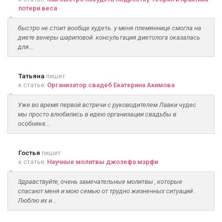
потери веса
быстро не стоит вообще худеть. у меня племяннице смогла на
диете венеры шариповой. консультация диетолога оказалась
для...
Татьяна
пишет
к статье:
Организатор свадеб Екатерина Акимова
Уже во время первой встречи с руководителем Лавки чудес
мы просто влюбились в идею организации свадьбы в
особняке...
Гостья
пишет
к статье:
Научные молитвы джозефа мэрфи
Здравствуйте, очень замечательные молитвы , которые
спасают меня и мою семью от трудно жизненных ситуаций .
Люблю их и...