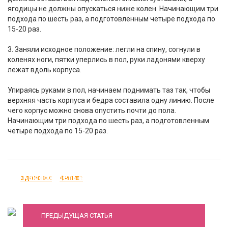
ягодицы не должны опускаться ниже колен. Начинающим три
подхода по шесть раз, а подготовленным четыре подхода по
15-20 раз.
3. Заняли исходное положение: легли на спину, согнули в
коленях ноги, пятки уперлись в пол, руки ладонями кверху
лежат вдоль корпуса.
Упираясь руками в пол, начинаем поднимать таз так, чтобы
верхняя часть корпуса и бедра составила одну линию. После
чего корпус можно снова опустить почти до пола.
Начинающим три подхода по шесть раз, а подготовленным
четыре подхода по 15-20 раз.
Как похудеть в руках? упражнения для
ЗДОРОВЬЕ
ФИТНЕС
укрепления мышц рук
ПРЕДЫДУЩАЯ СТАТЬЯ
Йога для молодой мамы