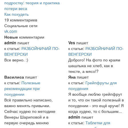
подростку: теория и практика
потери веса
Как похудеть
19 комментариев
Социальные сети
vk.com
Новые
комментарии
admin
пишет
Ves
пишет
к статье:
РАЗБОЙНИЧИЙ ПО-
к статье:
РАЗБОЙНИЧИЙ ПО-
ВЕНГЕРСКИ
ВЕНГЕРСКИ
Все верно. :)
Доброго! На фото по краям
шашлыка не хлеб, как в
тексте, а мясо!?
Василиса
пишет
Яна
пишет
к статье:
Полезные
к статье:
Грейпфруты для
рекомендации при
похудения
похудении
Я вообще люблю грейпфрут
Всё правильно написано,
и то, что он такой полезный в
важно менять привычки.
похудении - это ещё круче! Я
Сейчас худею по методике
когда худею, то с большим...
Венеры Шариповой и в
admin
пишет
первую очередь меняю
к статье:
Таблетки для