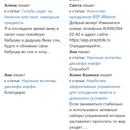
Алена
пишет
Света
пишет
к статье:
Голубь сидит на
к статье:
Агентство
балконе или окне: народные
праздников ASP Alliance
предметы
Добрый вечер! Изменился
Я в последнее время вижу в
номер телефона 8(499)394-
своих снах покойную
22-42 и адрес сайта -
бабушку и дедушку.Вижу соң,
https://asp-prazdnik.ru
будто я обнимаю свою
Отредактируйте...
бабушку во сне и хочу...
Ана
пишет
к статье:
Научные молитвы
джозефа мэрфи
Спасибо!!!
Ана
пишет
Алекс Казинск
пишет
к статье:
Научные молитвы
к статье:
Наиболее
джозефа мэрфи
эффективные упражнения
Благодарю
для похудения живота в
домашних условиях
Если заниматься стабильно
и использовать активные
наборы упражнений которые
заставляют пропотеть то жир
уходит....