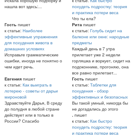
Искала хорошую подборку и
к статье:
Как быстро
нашла вот здесь:...
похудеть подростку: теория
и практика потери веса
Что ты ела?
Гость
пишет
Рита
пишет
к статье:
Наиболее
к статье:
Голубь сидит на
эффективные упражнения
балконе или окне: народные
для похудения живота в
предметы
домашних условиях
Каждый день в 7 утра
Исправьте грамматические
прилетает уже 2 недели
ошибки, иногда не понятно о
горляшка и воркует, сидит на
чем идет речь.
подоконнике, прогоняю, она
все равно прилетает...
Евгения
пишет
Гость
пишет
к статье:
Как выиграть в
к статье:
Таблетки для
лотерею - советы от дарьи
похудения - обзор
мироновой
эффективных и безопасных
Здравствуйте Дарья, В среду
Вы такой умный, никогда бы
до полудня в любой стране
не догадались до этого
действует или в только в
.
пишет
России? Спасибо
к статье:
Как быстро
похудеть подростку: теория
и практика потери веса