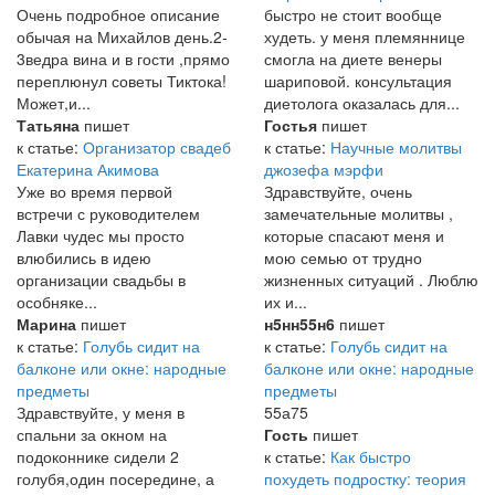
Очень подробное описание
быстро не стоит вообще
обычая на Михайлов день.2-
худеть. у меня племяннице
3ведра вина и в гости ,прямо
смогла на диете венеры
переплюнул советы Тиктока!
шариповой. консультация
Может,и...
диетолога оказалась для...
Татьяна
пишет
Гостья
пишет
к статье:
Организатор свадеб
к статье:
Научные молитвы
Екатерина Акимова
джозефа мэрфи
Уже во время первой
Здравствуйте, очень
встречи с руководителем
замечательные молитвы ,
Лавки чудес мы просто
которые спасают меня и
влюбились в идею
мою семью от трудно
организации свадьбы в
жизненных ситуаций . Люблю
особняке...
их и...
Марина
пишет
н5нн55н6
пишет
к статье:
Голубь сидит на
к статье:
Голубь сидит на
балконе или окне: народные
балконе или окне: народные
предметы
предметы
Здравствуйте, у меня в
55а75
спальни за окном на
Гость
пишет
подоконнике сидели 2
к статье:
Как быстро
голубя,один посередине, а
похудеть подростку: теория