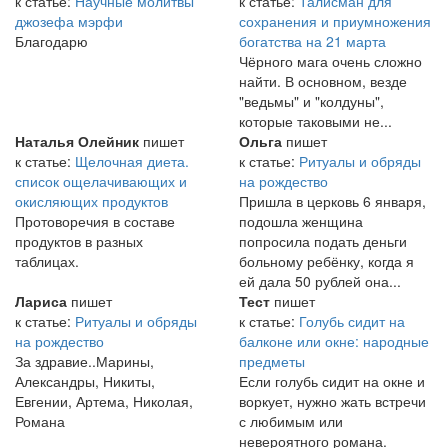
к статье:
Научные молитвы
к статье:
Талисман для
джозефа мэрфи
сохранения и приумножения
Благодарю
богатства на 21 марта
Чёрного мага очень сложно
найти. В основном, везде
"ведьмы" и "колдуны",
которые таковыми не...
Наталья Олейник
пишет
Ольга
пишет
к статье:
Щелочная диета.
к статье:
Ритуалы и обряды
список ощелачивающих и
на рождество
окисляющих продуктов
Пришла в церковь 6 января,
Протоворечия в составе
подошла женщина
продуктов в разных
попросила подать деньги
таблицах.
больному ребёнку, когда я
ей дала 50 рублей она...
Лариса
пишет
Тест
пишет
к статье:
Ритуалы и обряды
к статье:
Голубь сидит на
на рождество
балконе или окне: народные
За здравие..Марины,
предметы
Александры, Никиты,
Если голубь сидит на окне и
Евгении, Артема, Николая,
воркует, нужно жать встречи
Романа
с любимым или
невероятного романа.