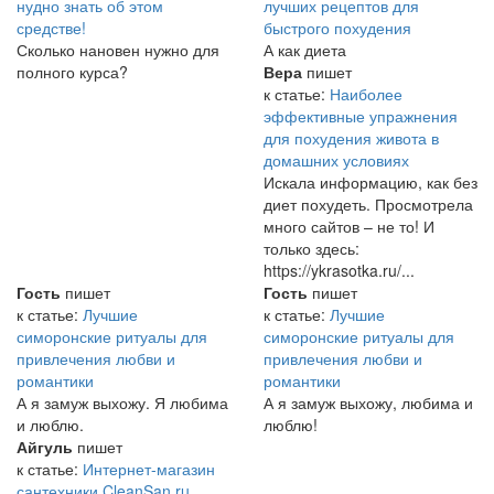
нудно знать об этом
лучших рецептов для
средстве!
быстрого похудения
Сколько нановен нужно для
А как диета
полного курса?
Вера
пишет
к статье:
Наиболее
эффективные упражнения
для похудения живота в
домашних условиях
Искала информацию, как без
диет похудеть. Просмотрела
много сайтов – не то! И
только здесь:
https://ykrasotka.ru/...
Гость
пишет
Гость
пишет
к статье:
Лучшие
к статье:
Лучшие
симоронские ритуалы для
симоронские ритуалы для
привлечения любви и
привлечения любви и
романтики
романтики
А я замуж выхожу. Я любима
А я замуж выхожу, любима и
и люблю.
люблю!
Айгуль
пишет
к статье:
Интернет-магазин
сантехники CleanSan.ru