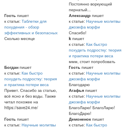
Постоянно воркующий
пернатый...
Гость
пишет
Александр
пишет
к статье:
Таблетки для
к статье:
Научные молитвы
похудения - обзор
джозефа мэрфи
эффективных и безопасных
Спасибо!
Сколько месяце
k
пишет
к статье:
Как быстро
похудеть подростку: теория
и практика потери веса
ммм, стоит попробовать
Богдан
пишет
Гость
пишет
к статье:
Как быстро
к статье:
Научные молитвы
похудеть подростку: теория
джозефа мэрфи
и практика потери веса
Благодарю
Привет. Спасибо за статью,
Агафья
пишет
всё ясно и без воды. Также
к статье:
Научные молитвы
читал похожее на
джозефа мэрфи
https://save24.me/
БлагоЛарю! БлагоЛарю!
БлагоДарю!
Гость
пишет
Демоненок
пишет
к статье:
Научные молитвы
к статье:
Как быстро