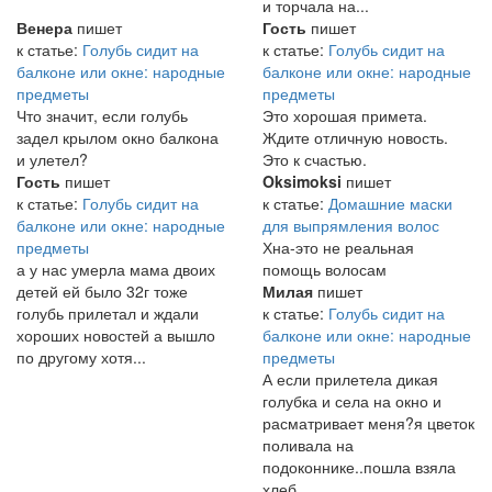
и торчала на...
Венера
пишет
Гость
пишет
к статье:
Голубь сидит на
к статье:
Голубь сидит на
балконе или окне: народные
балконе или окне: народные
предметы
предметы
Что значит, если голубь
Это хорошая примета.
задел крылом окно балкона
Ждите отличную новость.
и улетел?
Это к счастью.
Гость
пишет
Oksimoksi
пишет
к статье:
Голубь сидит на
к статье:
Домашние маски
балконе или окне: народные
для выпрямления волос
предметы
Хна-это не реальная
а у нас умерла мама двоих
помощь волосам
детей ей было 32г тоже
Милая
пишет
голубь прилетал и ждали
к статье:
Голубь сидит на
хороших новостей а вышло
балконе или окне: народные
по другому хотя...
предметы
А если прилетела дикая
голубка и села на окно и
расматривает меня?я цветок
поливала на
подоконнике..пошла взяла
хлеб...