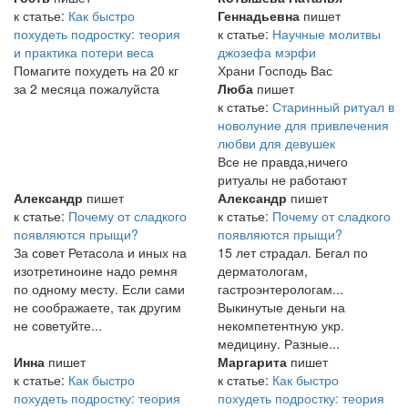
к статье:
Как быстро
Геннадьевна
пишет
похудеть подростку: теория
к статье:
Научные молитвы
и практика потери веса
джозефа мэрфи
Помагите похудеть на 20 кг
Храни Господь Вас
за 2 месяца пожалуйста
Люба
пишет
к статье:
Старинный ритуал в
новолуние для привлечения
любви для девушек
Все не правда,ничего
ритуалы не работают
Александр
пишет
Александр
пишет
к статье:
Почему от сладкого
к статье:
Почему от сладкого
появляются прыщи?
появляются прыщи?
За совет Ретасола и иных на
15 лет страдал. Бегал по
изотретиноине надо ремня
дерматологам,
по одному месту. Если сами
гастроэнтерологам...
не соображаете, так другим
Выкинутые деньги на
не советуйте...
некомпетентную укр.
медицину. Разные...
Инна
пишет
Маргарита
пишет
к статье:
Как быстро
к статье:
Как быстро
похудеть подростку: теория
похудеть подростку: теория