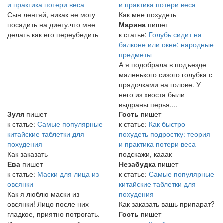
и практика потери веса
и практика потери веса
Сын лентяй, никак не могу
Как мне похудеть
посадить на диету.что мне
Марина
пишет
делать как его переубедить
к статье:
Голубь сидит на
балконе или окне: народные
предметы
А я подобрала в подъезде
маленького сизого голубка с
прядочками на голове. У
него из хвоста были
выдраны перья....
Зуля
пишет
Гость
пишет
к статье:
Самые популярные
к статье:
Как быстро
китайские таблетки для
похудеть подростку: теория
похудения
и практика потери веса
Как заказать
подскажи, кааак
Ева
пишет
Незабудка
пишет
к статье:
Маски для лица из
к статье:
Самые популярные
овсянки
китайские таблетки для
Как я люблю маски из
похудения
овсянки! Лицо после них
Как заказать вашь припарат?
гладкое, приятно потрогать.
Гость
пишет