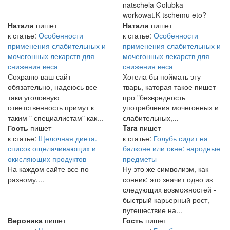
natschela Golubka
workowat.K tschemu eto?
Натали
пишет
Натали
пишет
к статье:
Особенности
к статье:
Особенности
применения слабительных и
применения слабительных и
мочегонных лекарств для
мочегонных лекарств для
снижения веса
снижения веса
Сохраню ваш сайт
Хотела бы поймать эту
обязательно, надеюсь все
тварь, каторая такое пишет
таки уголовную
про "безвредность
ответственность примут к
употребления мочегонных и
таким " специалистам" как...
слабительных,...
Гость
пишет
Tara
пишет
к статье:
Щелочная диета.
к статье:
Голубь сидит на
список ощелачивающих и
балконе или окне: народные
окисляющих продуктов
предметы
На каждом сайте все по-
Ну это же символизм, как
разному....
сонник: это значит одно из
следующих возможностей -
быстрый карьерный рост,
путешествие на...
Вероника
пишет
Гость
пишет