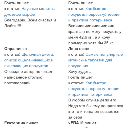
Гость
пишет
Гость
пишет
к статье:
Научные молитвы
к статье:
Как быстро
джозефа мэрфи
похудеть подростку: теория
Благодарю, Всем счастья и
и практика потери веса
Любви!!!!
Блииииииииииииииииин,
кранты,я не могу похудеть у
меня 42.6 кг , а я хочу
примерно хотя бы 35 кг
Опра
пишет
Лена
пишет
к статье:
Щелочная диета.
к статье:
Самые популярные
список ощелачивающих и
китайские таблетки для
окисляющих продуктов
похудения
Очевидно автор не читал
Хочу худеть
написанное столько
Гость
пишет
противоречий....
к статье:
Как быстро
похудеть подростку: теория
и практика потери веса
В любом случае дело его .
Надо что бы ему понравился
кто то и тогда он возьмется
за себя
Екатерина
пишет
vERA12
пишет