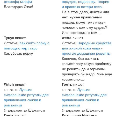
джозефа мэрфи
похудеть подростку: теория
Благодарю Отче!
и практика потери веса
Не в этом дело, дентяй или
нет, нужен правильный
подход, может ему нужен
человек с кем ему худеть?
Или поспорить с кем...
Тунук
пишет
werta
пишет
к статье:
Как снять порчу с
к статье:
Народные средства
помощью карт таро
для жирной кожи лица -
Как убрать порчу
простые домашние рецепты
Конечно, без визита к
косметологу такую проблему
не решить, да и гормоны
проверять бы надо. Мне еще
косметолог...
Witch
пишет
Гость
пишет
к статье:
Лучшие
к статье:
Лучшие
симоронские ритуалы для
симоронские ритуалы для
привлечения любви и
привлечения любви и
романтики
романтики
Я замужем за Шаманом
Я замужем за Шаманом
Гость
пишет
Котышева Наталья