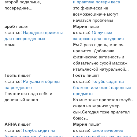
второй подальше,
и практика потери веса
посередине...
это физически не
возможно,иначе могут
начаться проблемы
араб
пишет
Мария
пишет
к статье:
Народные приметы
к статье:
15 лучших
для новорожденных
завтраков для похудения
мама
Ем 2 раза в день, мне оч.
нравится. Добавляю
физическую активность и
обязательно сухой массаж
итальянской натуральной...
Гость
пишет
Гость
пишет
к статье:
Ритуалы и обряды
к статье:
Голубь сидит на
на рождество
балконе или окне: народные
Почтстится надо себя и
предметы
денежный канал
Ко мне тоже прилетал голубь
сидел на карнизе,умер
сын.Сегодня тоже прилетел
боюсь..
АЯНА
пишет
Мария
пишет
к статье:
Голубь сидит на
к статье:
Какое вечернее
балконе или окне: народные
платье подойдет для вашего