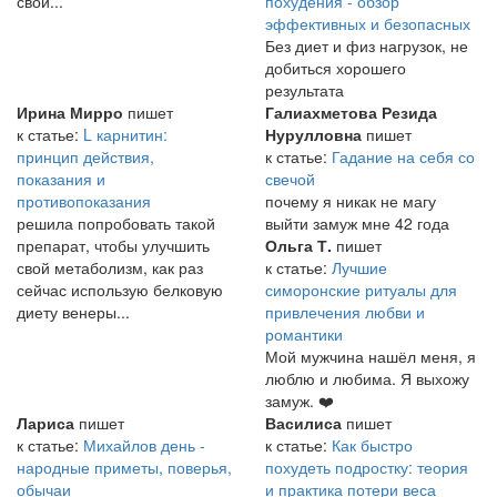
свои...
похудения - обзор
эффективных и безопасных
Без диет и физ нагрузок, не
добиться хорошего
результата
Ирина Мирро
пишет
Галиахметова Резида
к статье:
L карнитин:
Нурулловна
пишет
принцип действия,
к статье:
Гадание на себя со
показания и
свечой
противопоказания
почему я никак не магу
решила попробовать такой
выйти замуж мне 42 года
препарат, чтобы улучшить
Ольга Т.
пишет
свой метаболизм, как раз
к статье:
Лучшие
сейчас использую белковую
симоронские ритуалы для
диету венеры...
привлечения любви и
романтики
Мой мужчина нашёл меня, я
люблю и любима. Я выхожу
замуж. ❤️
Лариса
пишет
Василиса
пишет
к статье:
Михайлов день -
к статье:
Как быстро
народные приметы, поверья,
похудеть подростку: теория
обычаи
и практика потери веса