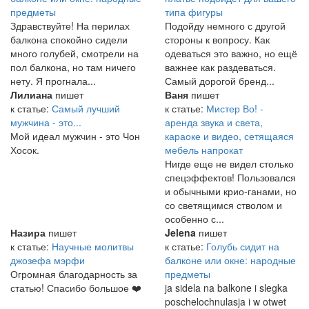
предметы
типа фигуры
Здравствуйте! На перилах
Подойду немного с другой
балкона спокойно сидели
стороны к вопросу. Как
много голубей, смотрели на
одеваться это важно, но ещё
пол балкона, но там ничего
важнее как раздеваться.
нету. Я прогнала...
Самый дорогой бренд...
Лилиана
пишет
Ваня
пишет
к статье:
Самый лучший
к статье:
Мистер Во! -
мужчина - это...
аренда звука и света,
Мой идеал мужчин - это Чон
караоке и видео, сетящаяся
Хосок.
мебель напрокат
Нигде еще не видел столько
спецэффектов! Пользовался
и обычными крио-ганами, но
со светящимся стволом и
особенно с...
Назира
пишет
Jelena
пишет
к статье:
Научные молитвы
к статье:
Голубь сидит на
джозефа мэрфи
балконе или окне: народные
Огромная благодарность за
предметы
статью! Спасибо большое ❤️
ja sidela na balkone i slegka
poschelochnulasja i w otwet