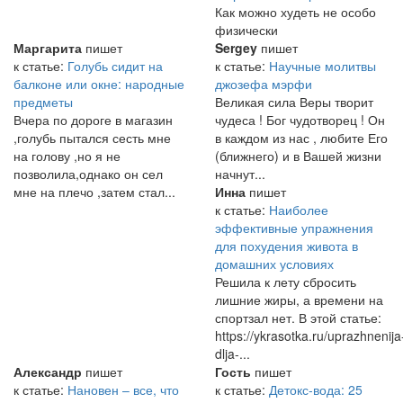
Как можно худеть не особо
физически
Маргарита
пишет
Sergey
пишет
к статье:
Голубь сидит на
к статье:
Научные молитвы
балконе или окне: народные
джозефа мэрфи
предметы
Великая сила Веры творит
Вчера по дороге в магазин
чудеса ! Бог чудотворец ! Он
,голубь пытался сесть мне
в каждом из нас , любите Его
на голову ,но я не
(ближнего) и в Вашей жизни
позволила,однако он сел
начнут...
мне на плечо ,затем стал...
Инна
пишет
к статье:
Наиболее
эффективные упражнения
для похудения живота в
домашних условиях
Решила к лету сбросить
лишние жиры, а времени на
спортзал нет. В этой статье:
https://ykrasotka.ru/uprazhnenija
dlja-...
Александр
пишет
Гость
пишет
к статье:
Нановен – все, что
к статье:
Детокс-вода: 25