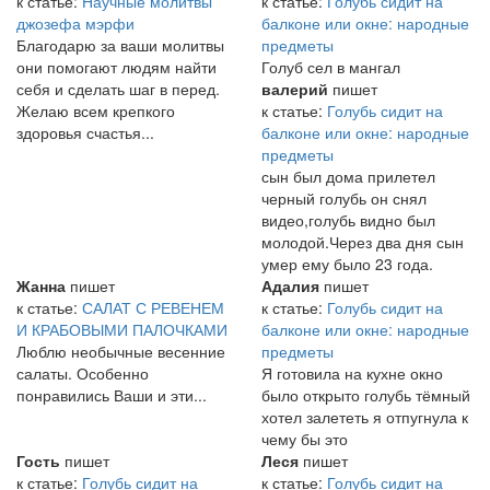
к статье:
Научные молитвы
к статье:
Голубь сидит на
джозефа мэрфи
балконе или окне: народные
Благодарю за ваши молитвы
предметы
они помогают людям найти
Голуб сел в мангал
себя и сделать шаг в перед.
валерий
пишет
Желаю всем крепкого
к статье:
Голубь сидит на
здоровья счастья...
балконе или окне: народные
предметы
сын был дома прилетел
черный голубь он снял
видео,голубь видно был
молодой.Через два дня сын
умер ему было 23 года.
Жанна
пишет
Адалия
пишет
к статье:
САЛАТ С РЕВЕНЕМ
к статье:
Голубь сидит на
И КРАБОВЫМИ ПАЛОЧКАМИ
балконе или окне: народные
Люблю необычные весенние
предметы
салаты. Особенно
Я готовила на кухне окно
понравились Ваши и эти...
было открыто голубь тёмный
хотел залететь я отпугнула к
чему бы это
Гость
пишет
Леся
пишет
к статье:
Голубь сидит на
к статье:
Голубь сидит на