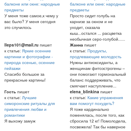
балконе или окне: народные
балконе или окне: народные
предметы
предметы
У меня тоже самое,к чему у
Просто сидит голубь на
вас было? У меня сегодня
карнизе за окном и не
это случилось
уходит, сказала
кыш...остался ... расцветка
необычная серо-голубой......
lleps101@mail.ru
пишет
Жанна
пишет
к статье:
Яркие осенние
к статье:
Продукты,
картинки и фотографии -
продлевающие молодость
природа осенью, осенние
Нужны антиоксиданты, а
пейзажи
женщинам фитоэстрогены –
Спасибо большое за
они помогают гормональный
прекрасные картины!
баланс поддерживать, что
смягчает наступление...
Гость
пишет
elena_blinkina
пишет
к статье:
Лучшие
к статье:
Какие упражнения
симоронские ритуалы для
вам помогут похудеть?
привлечения любви и
Я тоже кардинально
романтики
поменялась, после того, как
Я выхожу замуж
сбросила 12 кг! Помолодела,
посвежела! Так бы наверное