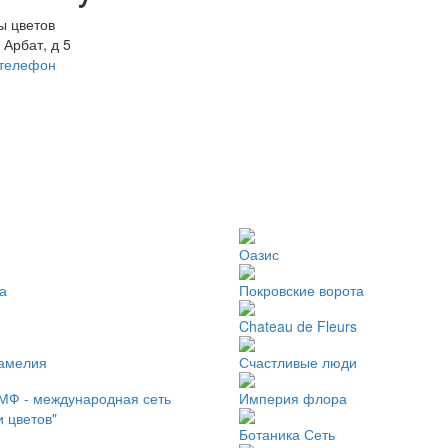
ы цветов
 Арбат, д 5
 телефон
Оазис
а
Покровские ворота
Chateau de Fleurs
камелия
Счастливые люди
МФ - международная сеть
Империя флора
и цветов"
Ботаника Сеть