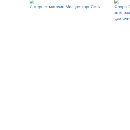
Интернет-магазин Мосцветторг Сеть
Флора-Л
компози
цветоч