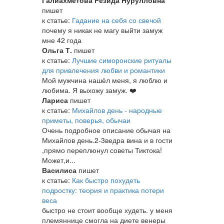
Галиахметова Резида Нурулловна
пишет
к статье:
Гадание на себя со свечой
почему я никак не магу выйти замуж
мне 42 года
Ольга Т.
пишет
к статье:
Лучшие симоронские ритуалы
для привлечения любви и романтики
Мой мужчина нашёл меня, я люблю и
любима. Я выхожу замуж. ❤️
Лариса
пишет
к статье:
Михайлов день - народные
приметы, поверья, обычаи
Очень подробное описание обычая на
Михайлов день.2-3ведра вина и в гости
,прямо переплюнул советы Тиктока!
Может,и...
Василиса
пишет
к статье:
Как быстро похудеть
подростку: теория и практика потери
веса
быстро не стоит вообще худеть. у меня
племяннице смогла на диете венеры