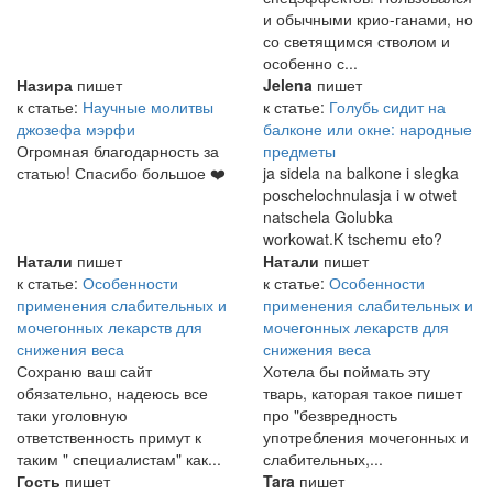
и обычными крио-ганами, но
со светящимся стволом и
особенно с...
Назира
пишет
Jelena
пишет
к статье:
Научные молитвы
к статье:
Голубь сидит на
джозефа мэрфи
балконе или окне: народные
Огромная благодарность за
предметы
статью! Спасибо большое ❤️
ja sidela na balkone i slegka
poschelochnulasja i w otwet
natschela Golubka
workowat.K tschemu eto?
Натали
пишет
Натали
пишет
к статье:
Особенности
к статье:
Особенности
применения слабительных и
применения слабительных и
мочегонных лекарств для
мочегонных лекарств для
снижения веса
снижения веса
Сохраню ваш сайт
Хотела бы поймать эту
обязательно, надеюсь все
тварь, каторая такое пишет
таки уголовную
про "безвредность
ответственность примут к
употребления мочегонных и
таким " специалистам" как...
слабительных,...
Гость
пишет
Tara
пишет