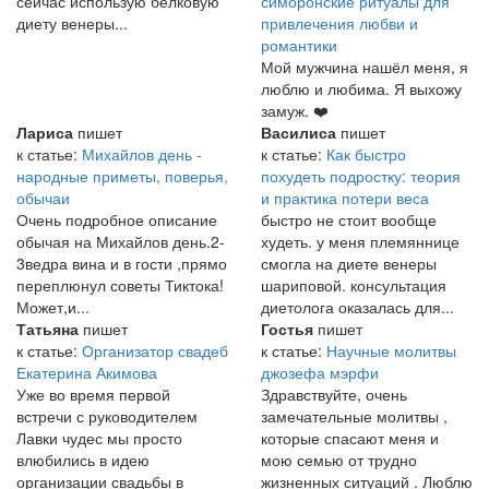
сейчас использую белковую
симоронские ритуалы для
диету венеры...
привлечения любви и
романтики
Мой мужчина нашёл меня, я
люблю и любима. Я выхожу
замуж. ❤️
Лариса
пишет
Василиса
пишет
к статье:
Михайлов день -
к статье:
Как быстро
народные приметы, поверья,
похудеть подростку: теория
обычаи
и практика потери веса
Очень подробное описание
быстро не стоит вообще
обычая на Михайлов день.2-
худеть. у меня племяннице
3ведра вина и в гости ,прямо
смогла на диете венеры
переплюнул советы Тиктока!
шариповой. консультация
Может,и...
диетолога оказалась для...
Татьяна
пишет
Гостья
пишет
к статье:
Организатор свадеб
к статье:
Научные молитвы
Екатерина Акимова
джозефа мэрфи
Уже во время первой
Здравствуйте, очень
встречи с руководителем
замечательные молитвы ,
Лавки чудес мы просто
которые спасают меня и
влюбились в идею
мою семью от трудно
организации свадьбы в
жизненных ситуаций . Люблю