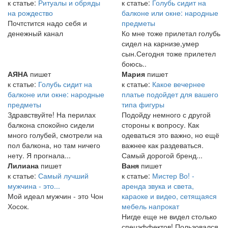
к статье:
Ритуалы и обряды
к статье:
Голубь сидит на
на рождество
балконе или окне: народные
Почтстится надо себя и
предметы
денежный канал
Ко мне тоже прилетал голубь
сидел на карнизе,умер
сын.Сегодня тоже прилетел
боюсь..
АЯНА
пишет
Мария
пишет
к статье:
Голубь сидит на
к статье:
Какое вечернее
балконе или окне: народные
платье подойдет для вашего
предметы
типа фигуры
Здравствуйте! На перилах
Подойду немного с другой
балкона спокойно сидели
стороны к вопросу. Как
много голубей, смотрели на
одеваться это важно, но ещё
пол балкона, но там ничего
важнее как раздеваться.
нету. Я прогнала...
Самый дорогой бренд...
Лилиана
пишет
Ваня
пишет
к статье:
Самый лучший
к статье:
Мистер Во! -
мужчина - это...
аренда звука и света,
Мой идеал мужчин - это Чон
караоке и видео, сетящаяся
Хосок.
мебель напрокат
Нигде еще не видел столько
спецэффектов! Пользовался