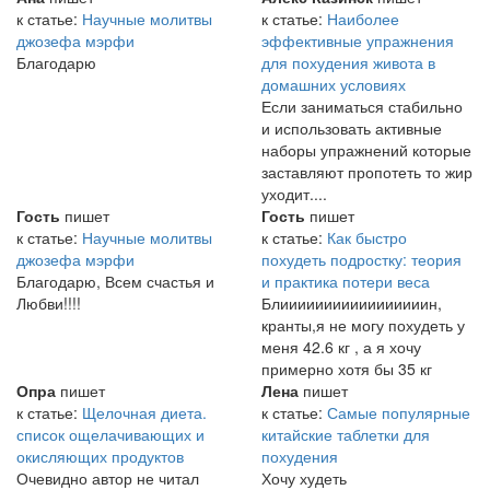
к статье:
Научные молитвы
к статье:
Наиболее
джозефа мэрфи
эффективные упражнения
Благодарю
для похудения живота в
домашних условиях
Если заниматься стабильно
и использовать активные
наборы упражнений которые
заставляют пропотеть то жир
уходит....
Гость
пишет
Гость
пишет
к статье:
Научные молитвы
к статье:
Как быстро
джозефа мэрфи
похудеть подростку: теория
Благодарю, Всем счастья и
и практика потери веса
Любви!!!!
Блииииииииииииииииин,
кранты,я не могу похудеть у
меня 42.6 кг , а я хочу
примерно хотя бы 35 кг
Опра
пишет
Лена
пишет
к статье:
Щелочная диета.
к статье:
Самые популярные
список ощелачивающих и
китайские таблетки для
окисляющих продуктов
похудения
Очевидно автор не читал
Хочу худеть