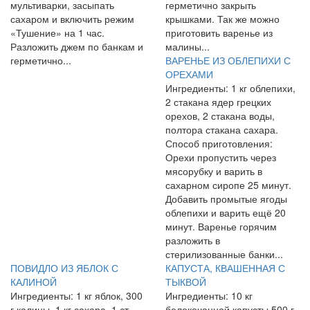
мультиварки, засыпать
герметично закрыть
сахаром и включить режим
крышками. Так же можно
«Тушение» на 1 час.
приготовить варенье из
Разложить джем по банкам и
малины...
герметично...
ВАРЕНЬЕ ИЗ ОБЛЕПИХИ С
ОРЕХАМИ
Ингредиенты: 1 кг облепихи,
2 стакана ядер грецких
орехов, 2 стакана воды,
полтора стакана сахара.
Способ приготовления:
Орехи пропустить через
мясорубку и варить в
сахарном сиропе 25 минут.
Добавить промытые ягоды
облепихи и варить ещё 20
минут. Варенье горячим
разложить в
стерилизованные банки...
ПОВИДЛО ИЗ ЯБЛОК С
КАПУСТА, КВАШЕННАЯ С
КАЛИНОЙ
ТЫКВОЙ
Ингредиенты: 1 кг яблок, 300
Ингредиенты: 10 кг
г калины, 1 кг сахара, 1 ст.
белокочанной капусты 500 г