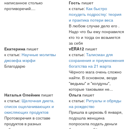
написанное столько
Гость
пишет
противоречий....
к статье:
Как быстро
похудеть подростку: теория
и практика потери веса
В любом случае дело его .
Надо что бы ему понравился
кто то и тогда он возьмется
за себя
Екатерина
пишет
vERA12
пишет
к статье:
Научные молитвы
к статье:
Талисман для
джозефа мэрфи
сохранения и приумножения
Благодарю
богатства на 21 марта
Чёрного мага очень сложно
найти. В основном, везде
"ведьмы" и "колдуны",
которые таковыми не...
Наталья Олейник
пишет
Ольга
пишет
к статье:
Щелочная диета.
к статье:
Ритуалы и обряды
список ощелачивающих и
на рождество
окисляющих продуктов
Пришла в церковь 6 января,
Протоворечия в составе
подошла женщина
продуктов в разных
попросила подать деньги