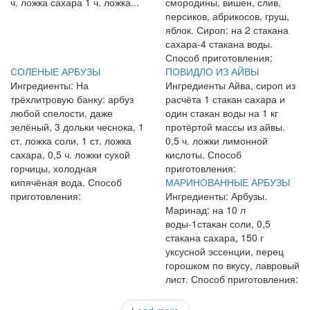
ч. ложка сахара 1 ч. ложка...
смородины, вишен, слив,
персиков, абрикосов, груш,
яблок. Сироп: на 2 стакана
сахара-4 стакана воды.
Способ приготовления:
СОЛЕНЫЕ АРБУЗЫ
ПОВИДЛО ИЗ АЙВЫ
Ингредиенты: На
Ингредиенты Айва, сироп из
трёхлитровую банку: арбуз
расчёта 1 стакан сахара и
любой спелости, даже
один стакан воды на 1 кг
зелёный, 3 дольки чеснока, 1
протёртой массы из айвы.
ст. ложка соли, 1 ст. ложка
0,5 ч. ложки лимонной
сахара, 0,5 ч. ложки сухой
кислоты. Способ
горчицы, холодная
приготовления:
кипячёная вода. Способ
МАРИНОВАННЫЕ АРБУЗЫ
приготовления:
Ингредиенты: Арбузы.
Маринад: на 10 л
воды-1стакан соли, 0,5
стакана сахара, 150 г
уксусной эссенции, перец
горошком по вкусу, лавровый
лист. Способ приготовления: