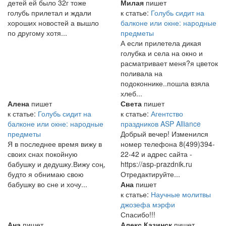
детей ей было 32г тоже
Милая
пишет
голубь прилетал и ждали
к статье:
Голубь сидит на
хороших новостей а вышло
балконе или окне: народные
по другому хотя...
предметы
А если прилетела дикая
голубка и села на окно и
расматривает меня?я цветок
поливала на
подоконнике..пошла взяла
хлеб...
Алена
пишет
Света
пишет
к статье:
Голубь сидит на
к статье:
Агентство
балконе или окне: народные
праздников ASP Alliance
предметы
Добрый вечер! Изменился
Я в последнее время вижу в
номер телефона 8(499)394-
своих снах покойную
22-42 и адрес сайта -
бабушку и дедушку.Вижу соң,
https://asp-prazdnik.ru
будто я обнимаю свою
Отредактируйте...
бабушку во сне и хочу...
Ана
пишет
к статье:
Научные молитвы
джозефа мэрфи
Спасибо!!!
Ана
пишет
Алекс Казинск
пишет