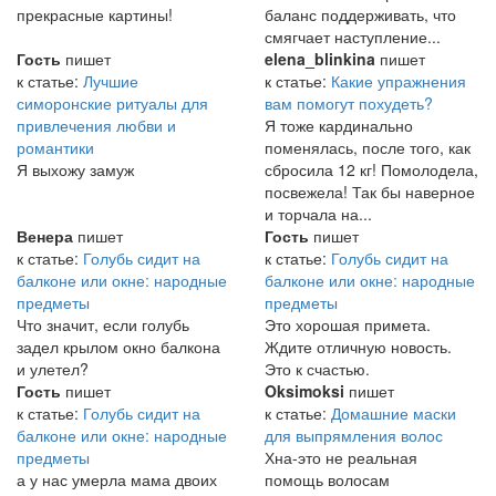
прекрасные картины!
баланс поддерживать, что
смягчает наступление...
Гость
пишет
elena_blinkina
пишет
к статье:
Лучшие
к статье:
Какие упражнения
симоронские ритуалы для
вам помогут похудеть?
привлечения любви и
Я тоже кардинально
романтики
поменялась, после того, как
Я выхожу замуж
сбросила 12 кг! Помолодела,
посвежела! Так бы наверное
и торчала на...
Венера
пишет
Гость
пишет
к статье:
Голубь сидит на
к статье:
Голубь сидит на
балконе или окне: народные
балконе или окне: народные
предметы
предметы
Что значит, если голубь
Это хорошая примета.
задел крылом окно балкона
Ждите отличную новость.
и улетел?
Это к счастью.
Гость
пишет
Oksimoksi
пишет
к статье:
Голубь сидит на
к статье:
Домашние маски
балконе или окне: народные
для выпрямления волос
предметы
Хна-это не реальная
а у нас умерла мама двоих
помощь волосам