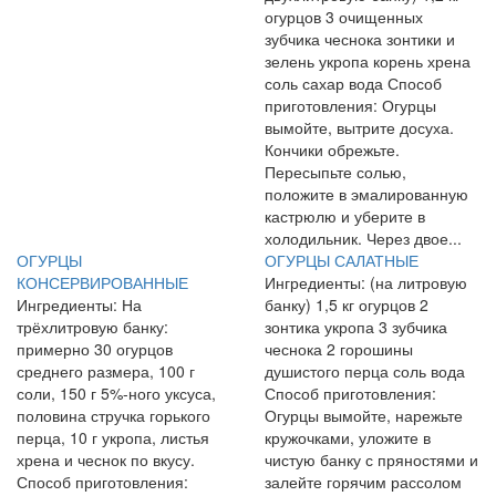
огурцов 3 очищенных
зубчика чеснока зонтики и
зелень укропа корень хрена
соль сахар вода Способ
приготовления: Огурцы
вымойте, вытрите досуха.
Кончики обрежьте.
Пересыпьте солью,
положите в эмалированную
кастрюлю и уберите в
холодильник. Через двое...
ОГУРЦЫ
ОГУРЦЫ САЛАТНЫЕ
КОНСЕРВИРОВАННЫЕ
Ингредиенты: (на литровую
Ингредиенты: На
банку) 1,5 кг огурцов 2
трёхлитровую банку:
зонтика укропа 3 зубчика
примерно 30 огурцов
чеснока 2 горошины
среднего размера, 100 г
душистого перца соль вода
соли, 150 г 5%-ного уксуса,
Способ приготовления:
половина стручка горького
Огурцы вымойте, нарежьте
перца, 10 г укропа, листья
кружочками, уложите в
хрена и чеснок по вкусу.
чистую банку с пряностями и
Способ приготовления:
залейте горячим рассолом