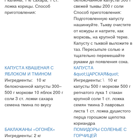
ложка корицы. Способ
свежей тыквы 200 г соли
приготовления:
Способ приготовления:
Подготовленную капусту
нашинкуйте. Тыкву очистите
от кожуры и натрите, как
морковь, на крупной терке.
Капусту с тыквой выложите в
таз. Пересыпьте солью и
тщательно перемешайте
руками до появления сока.
КАПУСТА КВАШЕНАЯ С
КАПУСТА
ЯБЛОКОМ И ТМИНОМ
&quot;ЦАРСКАЯ&quot;
Ингредиенты: 10 кг
Ингредиенты: \ 10 кг
белокочанной капусты 300–
капусты 500 г моркови 500 г
500 г моркови 10 яблок 200 г
репчатого лука 1 стакан
соли 3 ст. ложки сахара
крупной соли 1 ст. ложка
семена тмина по вкусу
семян тмина 3 лавровых
листа 1 ст. ложка душистого
перца горошком щепотка
кориандра
БАКЛАЖАНЫ «ОГОНЁК»
ПОМИДОРЫ СОЛЕНЫЕ С
Ингредиенты: 2 кг
ГОРЧИЦЕЙ