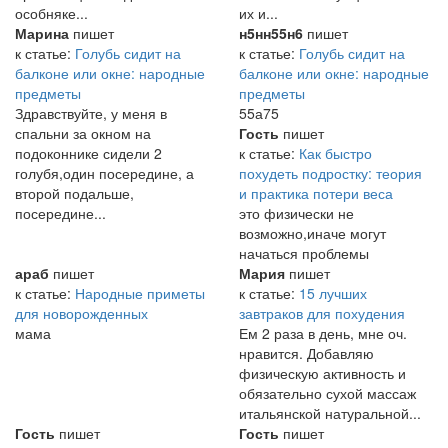
особняке...
их и...
Марина
пишет
н5нн55н6
пишет
к статье:
Голубь сидит на
к статье:
Голубь сидит на
балконе или окне: народные
балконе или окне: народные
предметы
предметы
Здравствуйте, у меня в
55а75
спальни за окном на
Гость
пишет
подоконнике сидели 2
к статье:
Как быстро
голубя,один посередине, а
похудеть подростку: теория
второй подальше,
и практика потери веса
посередине...
это физически не
возможно,иначе могут
начаться проблемы
араб
пишет
Мария
пишет
к статье:
Народные приметы
к статье:
15 лучших
для новорожденных
завтраков для похудения
мама
Ем 2 раза в день, мне оч.
нравится. Добавляю
физическую активность и
обязательно сухой массаж
итальянской натуральной...
Гость
пишет
Гость
пишет