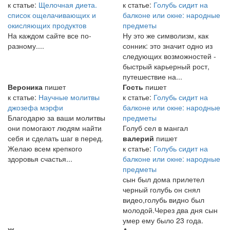
к статье:
Щелочная диета.
к статье:
Голубь сидит на
список ощелачивающих и
балконе или окне: народные
окисляющих продуктов
предметы
На каждом сайте все по-
Ну это же символизм, как
разному....
сонник: это значит одно из
следующих возможностей -
быстрый карьерный рост,
путешествие на...
Вероника
пишет
Гость
пишет
к статье:
Научные молитвы
к статье:
Голубь сидит на
джозефа мэрфи
балконе или окне: народные
Благодарю за ваши молитвы
предметы
они помогают людям найти
Голуб сел в мангал
себя и сделать шаг в перед.
валерий
пишет
Желаю всем крепкого
к статье:
Голубь сидит на
здоровья счастья...
балконе или окне: народные
предметы
сын был дома прилетел
черный голубь он снял
видео,голубь видно был
молодой.Через два дня сын
умер ему было 23 года.