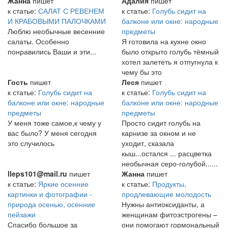
Жанна
пишет
Адалия
пишет
к статье:
САЛАТ С РЕВЕНЕМ
к статье:
Голубь сидит на
И КРАБОВЫМИ ПАЛОЧКАМИ
балконе или окне: народные
Люблю необычные весенние
предметы
салаты. Особенно
Я готовила на кухне окно
понравились Ваши и эти...
было открыто голубь тёмный
хотел залететь я отпугнула к
чему бы это
Гость
пишет
Леся
пишет
к статье:
Голубь сидит на
к статье:
Голубь сидит на
балконе или окне: народные
балконе или окне: народные
предметы
предметы
У меня тоже самое,к чему у
Просто сидит голубь на
вас было? У меня сегодня
карнизе за окном и не
это случилось
уходит, сказала
кыш...остался ... расцветка
необычная серо-голубой......
lleps101@mail.ru
пишет
Жанна
пишет
к статье:
Яркие осенние
к статье:
Продукты,
картинки и фотографии -
продлевающие молодость
природа осенью, осенние
Нужны антиоксиданты, а
пейзажи
женщинам фитоэстрогены –
Спасибо большое за
они помогают гормональный