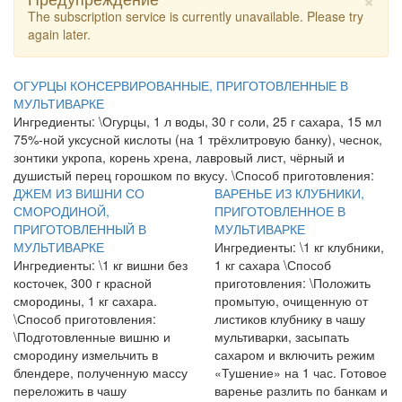
The subscription service is currently unavailable. Please try
again later.
ОГУРЦЫ КОНСЕРВИРОВАННЫЕ, ПРИГОТОВЛЕННЫЕ В
МУЛЬТИВАРКЕ
Ингредиенты: \Огурцы, 1 л воды, 30 г соли, 25 г сахара, 15 мл
75%-ной уксусной кислоты (на 1 трёхлитровую банку), чеснок,
зонтики укропа, корень хрена, лавровый лист, чёрный и
душистый перец горошком по вкусу. \Способ приготовления:
ДЖЕМ ИЗ ВИШНИ СО
ВАРЕНЬЕ ИЗ КЛУБНИКИ,
СМОРОДИНОЙ,
ПРИГОТОВЛЕННОЕ В
ПРИГОТОВЛЕННЫЙ В
МУЛЬТИВАРКЕ
МУЛЬТИВАРКЕ
Ингредиенты: \1 кг клубники,
Ингредиенты: \1 кг вишни без
1 кг сахара \Способ
косточек, 300 г красной
приготовления: \Положить
смородины, 1 кг сахара.
промытую, очищенную от
\Способ приготовления:
листиков клубнику в чашу
\Подготовленные вишню и
мультиварки, засыпать
смородину измельчить в
сахаром и включить режим
блендере, полученную массу
«Тушение» на 1 час. Готовое
переложить в чашу
варенье разлить по банкам и