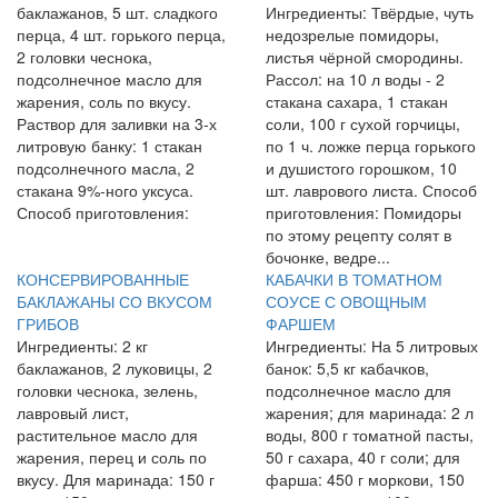
баклажанов, 5 шт. сладкого
Ингредиенты: Твёрдые, чуть
перца, 4 шт. горького перца,
недозрелые помидоры,
2 головки чеснока,
листья чёрной смородины.
подсолнечное масло для
Рассол: на 10 л воды - 2
жарения, соль по вкусу.
стакана сахара, 1 стакан
Раствор для заливки на 3-х
соли, 100 г сухой горчицы,
литровую банку: 1 стакан
по 1 ч. ложке перца горького
подсолнечного масла, 2
и душистого горошком, 10
стакана 9%-ного уксуса.
шт. лаврового листа. Способ
Способ приготовления:
приготовления: Помидоры
по этому рецепту солят в
бочонке, ведре...
КОНСЕРВИРОВАННЫЕ
КАБАЧКИ В ТОМАТНОМ
БАКЛАЖАНЫ СО ВКУСОМ
СОУСЕ С ОВОЩНЫМ
ГРИБОВ
ФАРШЕМ
Ингредиенты: 2 кг
Ингредиенты: На 5 литровых
баклажанов, 2 луковицы, 2
банок: 5,5 кг кабачков,
головки чеснока, зелень,
подсолнечное масло для
лавровый лист,
жарения; для маринада: 2 л
растительное масло для
воды, 800 г томатной пасты,
жарения, перец и соль по
50 г сахара, 40 г соли; для
вкусу. Для маринада: 150 г
фарша: 450 г моркови, 150