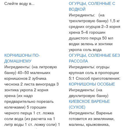
Слейте воду в...
ОГУРЦЫ, СОЛЕННЫЕ С
ВОДКОЙ
Ингредиенты: (на
трехлитровую банку) 1,5 кг
средних огурцов 2–3 корня
хрена 5–6 горошин
душистого перца 50 мл
водки зелень и зонтики
укропа соль вода
КОРНИШОНЫ ПО-
ОГУРЦЫ, СОЛЕННЫЕ БЕЗ
ДОМАШНЕМУ
РАССОЛА
Ингредиенты: (на литровую
Ингредиенты: огурцы
банку) 40–50 маленьких
крупная соль в пропорции
корнишонов 2 зубчика
5:1 Способ приготовления:
чеснока 2 листа винограда 3
КОРНИШОНЫ ОСОБЫЕ
зонтика укропа 2 корня
Ингредиенты: (на
хрена (их надо
двухлитровую банку)
предварительно порезать
КИЕВСКОЕ ВАРЕНЬЕ
колечками) 5 горошин
(СУХОЕ)
черного перца 1 ст. ложка
Ингредиенты: Варенье
соли вода (из расчета на 1
готовится из земляники,
литр воды 1 ст. ложку соли) 1
малины, крыжовника,