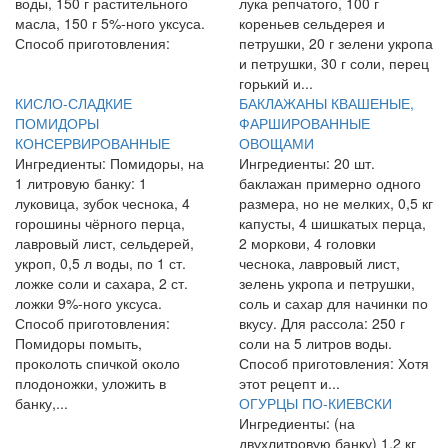
воды, 150 г растительного
лука репчатого, 100 г
масла, 150 г 5%-ного уксуса.
кореньев сельдерея и
Способ приготовления:
петрушки, 20 г зелени укропа
и петрушки, 30 г соли, перец
горький и...
КИСЛО-СЛАДКИЕ
БАКЛАЖАНЫ КВАШЕНЫЕ,
ПОМИДОРЫ
ФАРШИРОВАННЫЕ
КОНСЕРВИРОВАННЫЕ
ОВОЩАМИ
Ингредиенты: Помидоры, на
Ингредиенты: 20 шт.
1 литровую банку: 1
баклажан примерно одного
луковица, зубок чеснока, 4
размера, но не мелких, 0,5 кг
горошины чёрного перца,
капусты, 4 шишкатых перца,
лавровый лист, сельдерей,
2 моркови, 4 головки
укроп, 0,5 л воды, по 1 ст.
чеснока, лавровый лист,
ложке соли и сахара, 2 ст.
зелень укропа и петрушки,
ложки 9%-ного уксуса.
соль и сахар для начинки по
Способ приготовления:
вкусу. Для рассола: 250 г
Помидоры помыть,
соли на 5 литров воды.
проколоть спичкой около
Способ приготовления: Хотя
плодоножки, уложить в
этот рецепт и...
банку,...
ОГУРЦЫ ПО-КИЕВСКИ
Ингредиенты: (на
двухлитровую банку) 1,2 кг