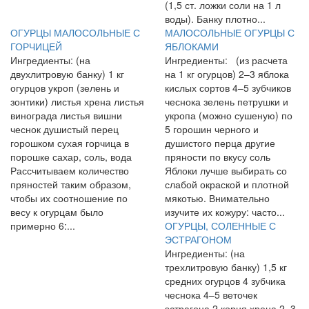
(1,5 ст. ложки соли на 1 л
воды). Банку плотно...
ОГУРЦЫ МАЛОСОЛЬНЫЕ С
МАЛОСОЛЬНЫЕ ОГУРЦЫ С
ГОРЧИЦЕЙ
ЯБЛОКАМИ
Ингредиенты: (на
Ингредиенты: (из расчета
двухлитровую банку) 1 кг
на 1 кг огурцов) 2–3 яблока
огурцов укроп (зелень и
кислых сортов 4–5 зубчиков
зонтики) листья хрена листья
чеснока зелень петрушки и
винограда листья вишни
укропа (можно сушеную) по
чеснок душистый перец
5 горошин черного и
горошком сухая горчица в
душистого перца другие
порошке сахар, соль, вода
пряности по вкусу соль
Рассчитываем количество
Яблоки лучше выбирать со
пряностей таким образом,
слабой окраской и плотной
чтобы их соотношение по
мякотью. Внимательно
весу к огурцам было
изучите их кожуру: часто...
примерно 6:...
ОГУРЦЫ, СОЛЕННЫЕ С
ЭСТРАГОНОМ
Ингредиенты: (на
трехлитровую банку) 1,5 кг
средних огурцов 4 зубчика
чеснока 4–5 веточек
эстрагона 2 корня хрена 2–3