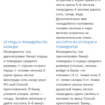
листа хрена 5–6 листьев
смородины 4 зонтика укропа
соль, сахар, вода
Дополнительно вам
понадобится половинка
головки чеснока и пара
веточек эстрагона на
заключительном этапе...
ОГУРЦЫ И ПОМИДОРЫ ПО-
АССОРТИ ИЗ ОГУРЦОВ И
КАЗАЦКИ
ПОМИДОРОВ
Ингредиенты: (на
Ингредиенты: (на
двухлитровую банку) огурцы
трехлитровую банку)
и помидоры среднего
помидоры и огурцы среднего
размера ½ стручка острого
размера (столько, сколько
перца ½ головки чеснока 2
войдет в банку «по
корня хрена листья
плечики») 4 ст. ложки соли 3
винограда соль сахар уксус
ст. ложки сахара 3 ст. ложки
9%-ный Способ
столового уксуса чеснок
приготовления: В банку
душистый перец листья
уложите специи, затем —
смородины укроп (зелень и
плоды. Залейте кипятком и
зонтики) по вкусу Способ
дайте постоять 5–6 минут.
приготовления: Банку...