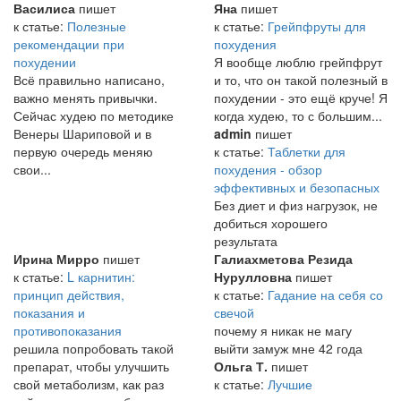
Василиса
пишет
Яна
пишет
к статье:
Полезные
к статье:
Грейпфруты для
рекомендации при
похудения
похудении
Я вообще люблю грейпфрут
Всё правильно написано,
и то, что он такой полезный в
важно менять привычки.
похудении - это ещё круче! Я
Сейчас худею по методике
когда худею, то с большим...
Венеры Шариповой и в
admin
пишет
первую очередь меняю
к статье:
Таблетки для
свои...
похудения - обзор
эффективных и безопасных
Без диет и физ нагрузок, не
добиться хорошего
результата
Ирина Мирро
пишет
Галиахметова Резида
к статье:
L карнитин:
Нурулловна
пишет
принцип действия,
к статье:
Гадание на себя со
показания и
свечой
противопоказания
почему я никак не магу
решила попробовать такой
выйти замуж мне 42 года
препарат, чтобы улучшить
Ольга Т.
пишет
свой метаболизм, как раз
к статье:
Лучшие