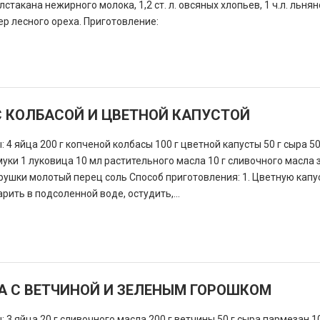
лстакана нежирного молока, 1,2 ст. л. овсяных хлопьев, 1 ч.л. льнян
ер лесного ореха. Приготовление:
С КОЛБАСОЙ И ЦВЕТНОЙ КАПУСТОЙ
 4 яйца 200 г копченой колбасы 100 г цветной капусты 50 г сыра 5
муки 1 луковица 10 мл растительного масла 10 г сливочного масла 
трушки молотый перец соль Способ приготовления: 1. Цветную капу
рить в подсоленной воде, остудить,...
А С ВЕТЧИНОЙ И ЗЕЛЕНЫМ ГОРОШКОМ
 3 яйца 20 г сливочного масла 200 г ветчины 50 г сыра пармезан 1