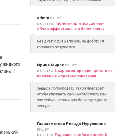
admin
пишет
к статье:
Таблетки для похудения -
обзор эффективных и безопасных
Без диет и физ нагрузок, не добиться
хорошего результата
а
ку жидкого
Ирина Мирро
пишет
к статье:
L карнитин: принцип действия,
алины, 1
показания и противопоказания
решила попробовать такой препарат,
чтобы улучшить свой метаболизм, как
раз сейчас использую белковую диету
венеры...
Галиахметова Резида Нурулловна
пишет
маленький
к статье:
Гадание на себя со свечой