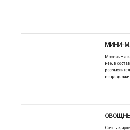
МИНИ-М
Манник – эт
нее, в соста
разрыхлител
непродолжит
ОВОЩНЫ
Сочные, ярк