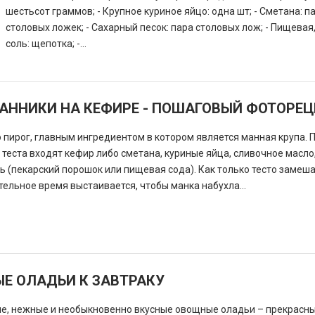
шестьсот граммов; - Крупное куриное яйцо: одна шт; - Сметана: п
столовых ложек; - Сахарный песок: пара столовых лож; - Пищевая
соль: щепотка; -...
АННИКИ НА КЕФИРЕ - ПОШАГОВЫЙ ФОТОРЕЦ
о пирог, главным ингредиентом в котором является манная крупа.
в теста входят кефир либо сметана, куриные яйца, сливочное масло
ь (пекарский порошок или пищевая сода). Как только тесто замеша
ельное время выстаивается, чтобы манка набухла...
Е ОЛАДЬИ К ЗАВТРАКУ
ие, нежные и необыкновенно вкусные овощные оладьи – прекрасн