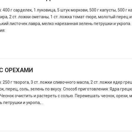
 400 г сарделек, 1 луковица, 5 штук моркови, 500 г капусты, 500 г 
жира, 2 ст. ложки сметаны, 1 ст. ложка томат-пюре, молотый перец и
ький листочек лавра, мелко нарезанная зелень петрушки и укропа.
ия:
 С ОРЕХАМИ
 250 г творога, 3 ст. ложки сливочного масла, 2 ст. ложки ядер гре
ок, перец, соль, зелень по вкусу. Способ приготовления: Ядра грец
Чеснок очистить и растереть с солью. Перемешать чеснок, орехи,
ь петрушки и укропа,...