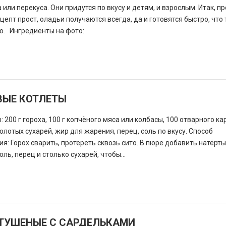
 или перекуса. Они придутся по вкусу и детям, и взрослым. Итак, п
цепт прост, оладьи получаются всегда, да и готовятся быстро, что
. Ингредиенты на фото:
ВЫЕ КОТЛЕТЫ
 200 г гороха, 100 г копчёного мяса или колбасы, 100 отварного ка
молотых сухарей, жир для жарения, перец, соль по вкусу. Способ
я: Горох сварить, протереть сквозь сито. В пюре добавить натёрты
оль, перец и столько сухарей, чтобы...
ТУШЕНЫЕ С САРДЕЛЬКАМИ