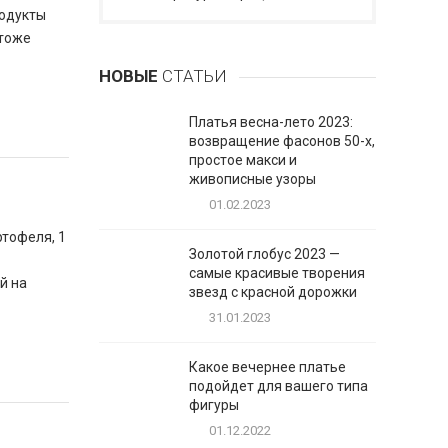
родукты
 тоже
НОВЫЕ
СТАТЬИ
Платья весна-лето 2023:
возвращение фасонов 50-х,
простое макси и
живописные узоры
01.02.2023
ртофеля, 1
Золотой глобус 2023 —
самые красивые творения
й на
звезд с красной дорожки
31.01.2023
Какое вечернее платье
подойдет для вашего типа
фигуры
01.12.2022