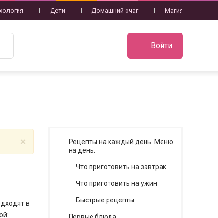
хология
Дети
Домашний очаг
Магия
Войти
×
Рецепты на каждый день. Меню
на день.
Что приготовить на завтрак
Что приготовить на ужин
Быстрые рецепты
одходят в
ой:
Первые блюда