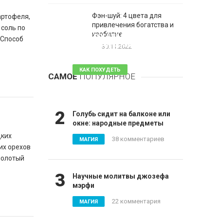
Фэн-шуй: 4 цвета для
картофеля,
привлечения богатства и
 соль по
1
изобилие
Таблетки для похудения -
 Способ
обзор эффективных и
30.11.2022
безопасных
КАК ПОХУДЕТЬ
САМОЕ
ПОПУЛЯРНОЕ
81 комментарий
2
Голубь сидит на балконе или
окне: народные предметы
цких
38 комментариев
МАГИЯ
ких орехов
 молотый
3
Научные молитвы джозефа
мэрфи
22 комментария
МАГИЯ