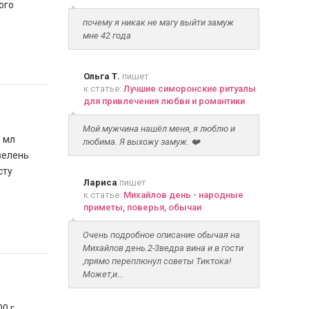
ого
почему я никак не магу выйти замуж
мне 42 года
Ольга Т.
пишет
к статье:
Лучшие симоронские ритуалы
для привлечения любви и романтики
Мой мужчина нашёл меня, я люблю и
0 мл
любима. Я выхожу замуж. ❤️
зелень
сту
Лариса
пишет
к статье:
Михайлов день - народные
приметы, поверья, обычаи
Очень подробное описание обычая на
Михайлов день.2-3ведра вина и в гости
,прямо переплюнул советы Тиктока!
Может,и...
00 г