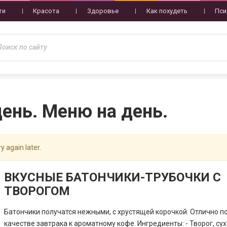
ти
Красота
Здоровье
Как похудеть
Пси
ень. Меню на день.
y again later.
ВКУСНЫЕ БАТОНЧИКИ-ТРУБОЧКИ С
ТВОРОГОМ
Батончики получатся нежными, с хрустящей корочкой. Отлично п
качестве завтрака к ароматному кофе. Ингредиенты: - Творог, сух