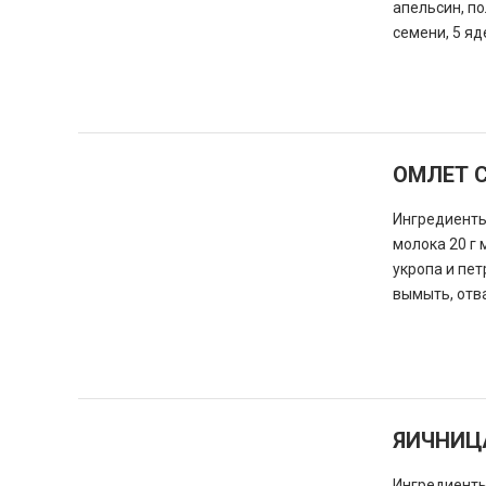
апельсин, по
семени, 5 яд
ОМЛЕТ 
Ингредиенты:
молока 20 г 
укропа и пе
вымыть, отва
ЯИЧНИЦ
Ингредиенты: