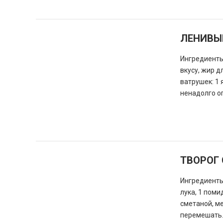
ЛЕНИВЫ
Ингредиенты:
вкусу, жир 
ватрушек: 1 
ненадолго оп
ТВОРОГ
Ингредиенты:
лука, 1 поми
сметаной, м
перемешать.