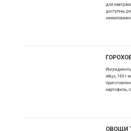
для завтрака
доступны, ре
немаловажно
ГОРОХО
Ингредиенты:
яйцо, 160 г 
приготовлени
картофель, с
ОВОЩИ 