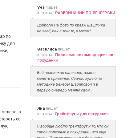
Ves
пишет
к статье:
РАЗБОЙНИЧИЙ ПО-ВЕНГЕРСКИ
Доброго! На фото по краям шашлыка
не хлеб, как в тексте, а мясо!?
хар по
нку для
Василиса
пишет
ики,
к статье:
Полезные рекомендации при
похудении
Всё правильно написано, важно
менять привычки. Сейчас худею по
методике Венеры Шариповой и в
первую очередь меняю свои...
Яна
пишет
г зелёного
к статье:
Грейпфруты для похудения
стереть со
лук,
Я вообще люблю грейпфрут и то, что он
такой полезный в похудении - это ещё
круче! Я когда худею, то с большим...