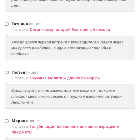
для...
Татьяна
пишет
к статье:
Организатор свадеб Екатерина Акимова
Уже во время первой встречи с руководителем Лавки чудес
мы просто влюбились в идею организации свадьбы в
особняке...
Гостья
пишет
к статье:
Научные молитвы джозефа мэрфи
Здравствуйте, очень замечательные молитвы , которые
спасают меня и мою семью от трудно жизненных ситуаций .
Люблю их и...
Марина
пишет
к статье:
Голубь сидит на балконе или окне: народные
предметы