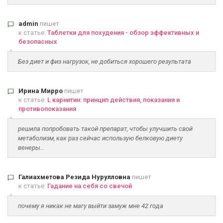
admin
пишет
к статье:
Таблетки для похудения - обзор эффективных и
безопасных
Без диет и физ нагрузок, не добиться хорошего результата
Ирина Мирро
пишет
к статье:
L карнитин: принцип действия, показания и
противопоказания
решила попробовать такой препарат, чтобы улучшить свой
метаболизм, как раз сейчас использую белковую диету
венеры...
Галиахметова Резида Нурулловна
пишет
к статье:
Гадание на себя со свечой
почему я никак не магу выйти замуж мне 42 года