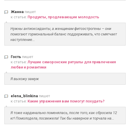
Жанна
пишет
к статье:
Продукты, продлевающие молодость
Нужны антиоксиданты, а женщинам фитоэстрогены – они
помогают гормональный баланс поддерживать, что смягчает
наступление...
Гость
пишет
к статье:
Лучшие симоронские ритуалы для привлечения
любви и романтики
Я выхожу замуж
elena_blinkina
пишет
к статье:
Какие упражнения вам помогут похудеть?
Я тоже кардинально поменялась, после того, как сбросила 12
кг! Помолодела, посвежела! Так бы наверное и торчала на...