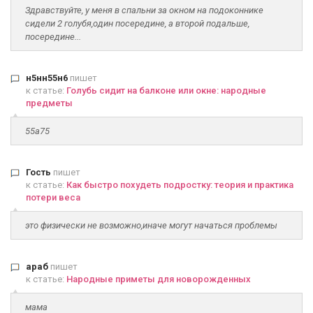
Здравствуйте, у меня в спальни за окном на подоконнике
сидели 2 голубя,один посередине, а второй подальше,
посередине...
н5нн55н6
пишет
к статье:
Голубь сидит на балконе или окне: народные
предметы
55а75
Гость
пишет
к статье:
Как быстро похудеть подростку: теория и практика
потери веса
это физически не возможно,иначе могут начаться проблемы
араб
пишет
к статье:
Народные приметы для новорожденных
мама