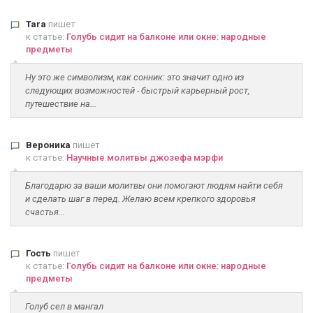
Tara
пишет
к статье:
Голубь сидит на балконе или окне: народные
предметы
Ну это же символизм, как сонник: это значит одно из
следующих возможностей - быстрый карьерный рост,
путешествие на...
Вероника
пишет
к статье:
Научные молитвы джозефа мэрфи
Благодарю за ваши молитвы они помогают людям найти себя
и сделать шаг в перед. Желаю всем крепкого здоровья
счастья...
Гость
пишет
к статье:
Голубь сидит на балконе или окне: народные
предметы
Голуб сел в мангал