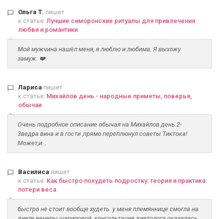
Ольга Т.
пишет
к статье:
Лучшие симоронские ритуалы для привлечения
любви и романтики
Мой мужчина нашёл меня, я люблю и любима. Я выхожу
замуж. ❤️
Лариса
пишет
к статье:
Михайлов день - народные приметы, поверья,
обычаи
Очень подробное описание обычая на Михайлов день.2-
3ведра вина и в гости ,прямо переплюнул советы Тиктока!
Может,и...
Василиса
пишет
к статье:
Как быстро похудеть подростку: теория и практика
потери веса
быстро не стоит вообще худеть. у меня племяннице смогла на
диете венеры шариповой. консультация диетолога оказалась