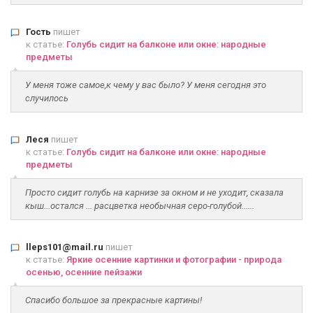
Гость
пишет
к статье:
Голубь сидит на балконе или окне: народные
предметы
У меня тоже самое,к чему у вас было? У меня сегодня это
случилось
Леся
пишет
к статье:
Голубь сидит на балконе или окне: народные
предметы
Просто сидит голубь на карнизе за окном и не уходит, сказала
кыш...остался ... расцветка необычная серо-голубой......
lleps101@mail.ru
пишет
к статье:
Яркие осенние картинки и фотографии - природа
осенью, осенние пейзажи
Спасибо большое за прекрасные картины!