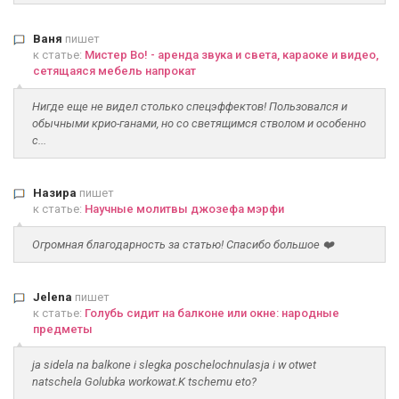
Ваня
пишет
к статье:
Мистер Во! - аренда звука и света, караоке и видео,
сетящаяся мебель напрокат
Нигде еще не видел столько спецэффектов! Пользовался и
обычными крио-ганами, но со светящимся стволом и особенно
с...
Назира
пишет
к статье:
Научные молитвы джозефа мэрфи
Огромная благодарность за статью! Спасибо большое ❤️
Jelena
пишет
к статье:
Голубь сидит на балконе или окне: народные
предметы
ja sidela na balkone i slegka poschelochnulasja i w otwet
natschela Golubka workowat.K tschemu eto?