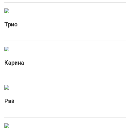
Трио
Карина
Рай