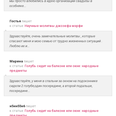
мы просто влюбились в идею организации свадьбы в
особняке...
Гостья
пишет
к статье:
Научные молитвы джозефа мэрфи
Здравствуйте, очень замечательные молитвы , которые
спасают меня и мою семью от трудно жизненных ситуаций .
Люблю их и...
Марина
пишет
к статье:
Голубь сидит на балконе или окне: народные
предметы
Здравствуйте, у меня в спальни за окном на подоконнике
сидели 2 голубя,один посередине, а второй подальше,
посередине...
н5нн55н6
пишет
к статье:
Голубь сидит на балконе или окне: народные
предметы