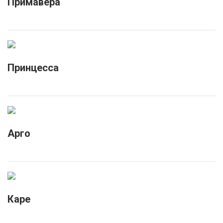
Примавера
Принцесса
Арго
Каре