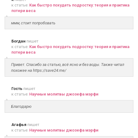
к статье:
Как быстро похудеть подростку: теория и практика
потери веса
ммм, стоит попробовать
Богдан
пишет
к статье:
Как быстро похудеть подростку: теория и практика
потери веса
Привет. Спасибо за статью, всё ясно и без воды. Также читал
похожее на https://save24.me/
Гость
пишет
к статье:
Научные молитвы джозефа мэрфи
Благодарю
Агафья
пишет
к статье:
Научные молитвы джозефа мэрфи