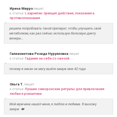
Ирина Мирро
пишет
к статье:
L карнитин: принцип действия, показания и
противопоказания
решила попробовать такой препарат, чтобы улучшить свой
метаболизм, как раз сейчас использую белковую диету
венеры...
Галиахметова Резида Нурулловна
пишет
к статье:
Гадание на себя со свечой
почему я никак не магу выйти замуж мне 42 года
Ольга Т.
пишет
к статье:
Лучшие симоронские ритуалы для привлечения
любви и романтики
Мой мужчина нашёл меня, я люблю и любима. Я выхожу
замуж. ❤️