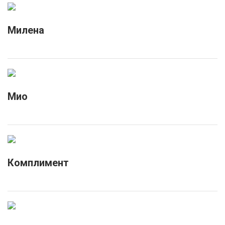
Милена
Мио
Комплимент