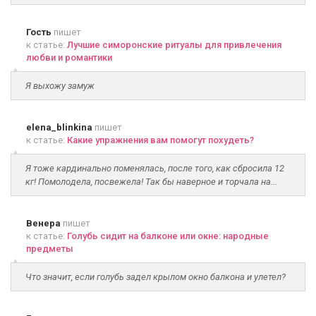
Гость
пишет
к статье:
Лучшие симоронские ритуалы для привлечения
любви и романтики
Я выхожу замуж
elena_blinkina
пишет
к статье:
Какие упражнения вам помогут похудеть?
Я тоже кардинально поменялась, после того, как сбросила 12
кг! Помолодела, посвежела! Так бы наверное и торчала на...
Венера
пишет
к статье:
Голубь сидит на балконе или окне: народные
предметы
Что значит, если голубь задел крылом окно балкона и улетел?