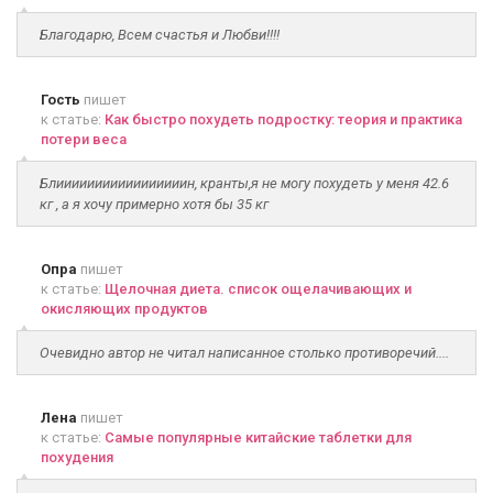
Благодарю, Всем счастья и Любви!!!!
Гость
пишет
к статье:
Как быстро похудеть подростку: теория и практика
потери веса
Блииииииииииииииииин, кранты,я не могу похудеть у меня 42.6
кг , а я хочу примерно хотя бы 35 кг
Опра
пишет
к статье:
Щелочная диета. список ощелачивающих и
окисляющих продуктов
Очевидно автор не читал написанное столько противоречий....
Лена
пишет
к статье:
Самые популярные китайские таблетки для
похудения