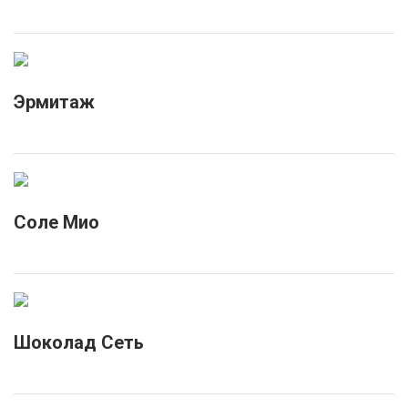
Эрмитаж
Соле Мио
Шоколад Сеть