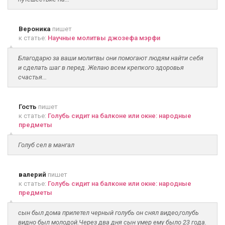
Вероника
пишет
к статье:
Научные молитвы джозефа мэрфи
Благодарю за ваши молитвы они помогают людям найти себя
и сделать шаг в перед. Желаю всем крепкого здоровья
счастья...
Гость
пишет
к статье:
Голубь сидит на балконе или окне: народные
предметы
Голуб сел в мангал
валерий
пишет
к статье:
Голубь сидит на балконе или окне: народные
предметы
сын был дома прилетел черный голубь он снял видео,голубь
видно был молодой.Через два дня сын умер ему было 23 года.