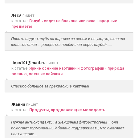
Леся
пишет
к статье:
Голубь сидит на балконе или окне: народные
предметы
Просто сидит голубь на карнизе за окном и не уходит, сказала
кыш...остался ... расцветка необычная серо-голубой......
lleps101@mail.ru
пишет
к статье:
Яркие осенние картинки и фотографии - природа
осенью, осенние пейзажи
Спасибо большое за прекрасные картины!
Жанна
пишет
к статье:
Продукты, продлевающие молодость
Нужны антиоксиданты, а женщинам фитоэстрогены – они
помогают гормональный баланс поддерживать, что смягчает
наступление...