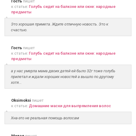
Гость
пишет
к статье:
Голубь сидит на балконе или окне: народные
предметы
Это хорошая примета. Ждите отличную новость. Это к
счастью.
Гость
пишет
к статье:
Голубь сидит на балконе или окне: народные
предметы
а у нас умерла мама двоих детей ей было 32г тоже голубь
прилетал и ждали хороших новостей а вышло по другому
хотя...
Oksimoksi
пишет
к статье:
Домашние маски для выпрямления волос
Хна-это не реальная помощь волосам
Милая
пишет