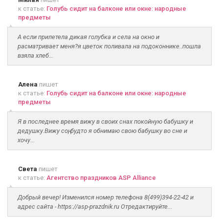
к статье:
Голубь сидит на балконе или окне: народные
предметы
А если прилетела дикая голубка и села на окно и
расматривает меня?я цветок поливала на подоконнике..пошла
взяла хлеб...
Алена
пишет
к статье:
Голубь сидит на балконе или окне: народные
предметы
Я в последнее время вижу в своих снах покойную бабушку и
дедушку.Вижу соң, будто я обнимаю свою бабушку во сне и
хочу...
Света
пишет
к статье:
Агентство праздников ASP Alliance
Добрый вечер! Изменился номер телефона 8(499)394-22-42 и
адрес сайта - https://asp-prazdnik.ru Отредактируйте...