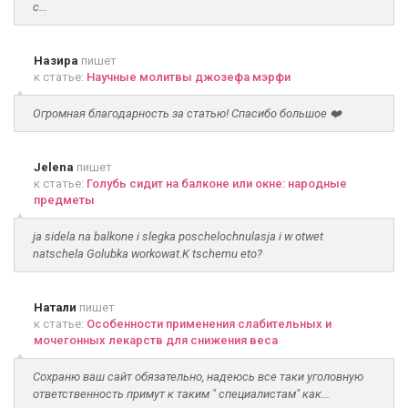
с...
Назира
пишет
к статье:
Научные молитвы джозефа мэрфи
Огромная благодарность за статью! Спасибо большое ❤️
Jelena
пишет
к статье:
Голубь сидит на балконе или окне: народные
предметы
ja sidela na balkone i slegka poschelochnulasja i w otwet
natschela Golubka workowat.K tschemu eto?
Натали
пишет
к статье:
Особенности применения слабительных и
мочегонных лекарств для снижения веса
Сохраню ваш сайт обязательно, надеюсь все таки уголовную
ответственность примут к таким " специалистам" как...