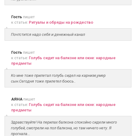
Гость
пишет
к статье:
Ритуалы и обряды на рождество
Почтстится надо себя и денежный канал
Гость
пишет
к статье:
Голубь сидит на балконе или окне: народные
предметы
Ко мне тоже прилетал голубь сидел на карнизе,умер
сын.Сегодня тоже прилетел боюсь..
АЯНА
пишет
к статье:
Голубь сидит на балконе или окне: народные
предметы
Здравствуйте! На перилах балкона спокойно сидели много
голубей, смотрели на пол балкона, но там ничего нету. Я
прогнала...