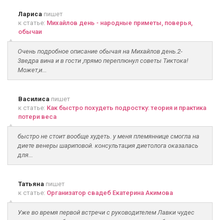
Лариса
пишет
к статье:
Михайлов день - народные приметы, поверья,
обычаи
Очень подробное описание обычая на Михайлов день.2-
3ведра вина и в гости ,прямо переплюнул советы Тиктока!
Может,и...
Василиса
пишет
к статье:
Как быстро похудеть подростку: теория и практика
потери веса
быстро не стоит вообще худеть. у меня племяннице смогла на
диете венеры шариповой. консультация диетолога оказалась
для...
Татьяна
пишет
к статье:
Организатор свадеб Екатерина Акимова
Уже во время первой встречи с руководителем Лавки чудес