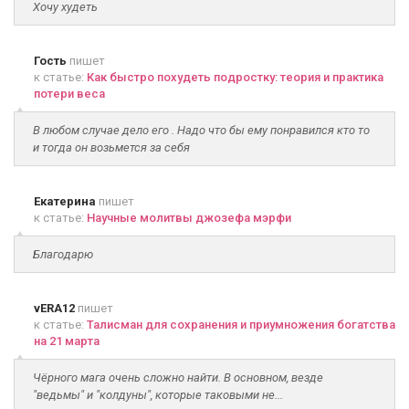
Хочу худеть
Гость
пишет
к статье:
Как быстро похудеть подростку: теория и практика
потери веса
В любом случае дело его . Надо что бы ему понравился кто то
и тогда он возьмется за себя
Екатерина
пишет
к статье:
Научные молитвы джозефа мэрфи
Благодарю
vERA12
пишет
к статье:
Талисман для сохранения и приумножения богатства
на 21 марта
Чёрного мага очень сложно найти. В основном, везде
"ведьмы" и "колдуны", которые таковыми не...