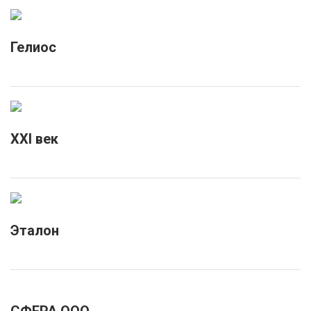
Гелиос
XXI век
Эталон