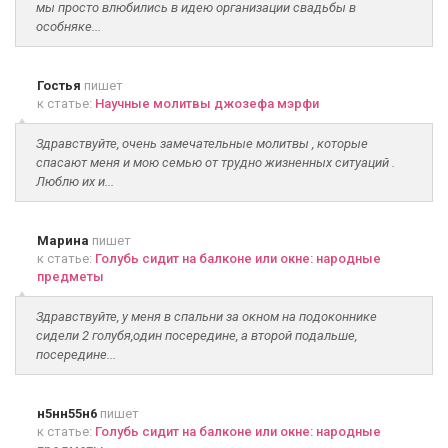
мы просто влюбились в идею организации свадьбы в
особняке...
Гостья
пишет
к статье:
Научные молитвы джозефа мэрфи
Здравствуйте, очень замечательные молитвы , которые
спасают меня и мою семью от трудно жизненных ситуаций .
Люблю их и...
Марина
пишет
к статье:
Голубь сидит на балконе или окне: народные
предметы
Здравствуйте, у меня в спальни за окном на подоконнике
сидели 2 голубя,один посередине, а второй подальше,
посередине...
н5нн55н6
пишет
к статье:
Голубь сидит на балконе или окне: народные