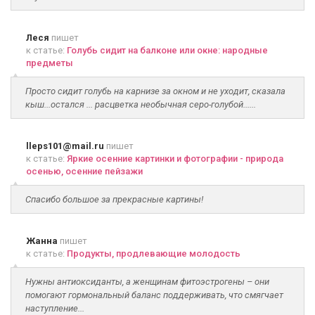
Леся
пишет
к статье:
Голубь сидит на балконе или окне: народные
предметы
Просто сидит голубь на карнизе за окном и не уходит, сказала
кыш...остался ... расцветка необычная серо-голубой......
lleps101@mail.ru
пишет
к статье:
Яркие осенние картинки и фотографии - природа
осенью, осенние пейзажи
Спасибо большое за прекрасные картины!
Жанна
пишет
к статье:
Продукты, продлевающие молодость
Нужны антиоксиданты, а женщинам фитоэстрогены – они
помогают гормональный баланс поддерживать, что смягчает
наступление...