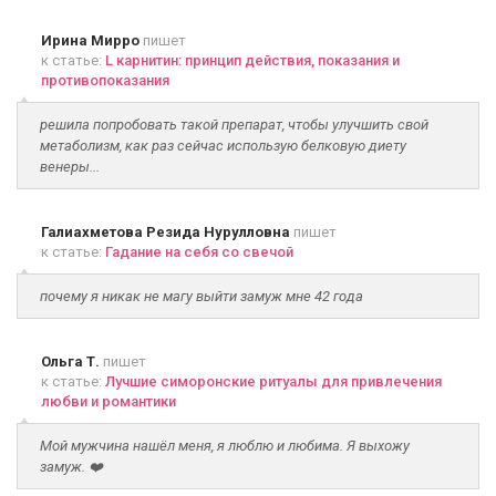
Ирина Мирро
пишет
к статье:
L карнитин: принцип действия, показания и
противопоказания
решила попробовать такой препарат, чтобы улучшить свой
метаболизм, как раз сейчас использую белковую диету
венеры...
Галиахметова Резида Нурулловна
пишет
к статье:
Гадание на себя со свечой
почему я никак не магу выйти замуж мне 42 года
Ольга Т.
пишет
к статье:
Лучшие симоронские ритуалы для привлечения
любви и романтики
Мой мужчина нашёл меня, я люблю и любима. Я выхожу
замуж. ❤️