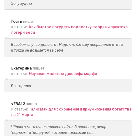
Хочу худеть
Гость
пишет
к статье:
Как быстро похудеть подростку: теория и практика
потери веса
В любом случае дело его . Надо что бы ему понравился кто то
и тогда он возьмется за себя
Екатерина
пишет
к статье:
Научные молитвы джозефа мэрфи
Благодарю
vERA12
пишет
к статье:
Талисман для сохранения и приумножения богатства
на 21 марта
Чёрного мага очень сложно найти. В основном, везде
"ведьмы" и "колдуны", которые таковыми не...