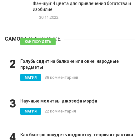
Фэн-шуй: 4 цвета для привлечения богатства и
изобилие
30.11.2022
1
Таблетки для похудения - обзор эффективных и
безопасных
САМОЕ
ПОПУЛЯРНОЕ
81 комментарий
КАК ПОХУДЕТЬ
2
Голубь сидит на балконе или окне: народные
предметы
38 комментариев
МАГИЯ
3
Научные молитвы джозефа мэрфи
22 комментария
МАГИЯ
4
Как быстро похудеть подростку: теория и практика