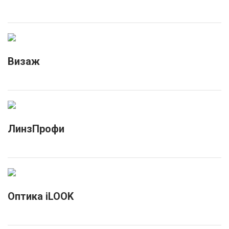
Визаж
ЛинзПрофи
Оптика iLOOK