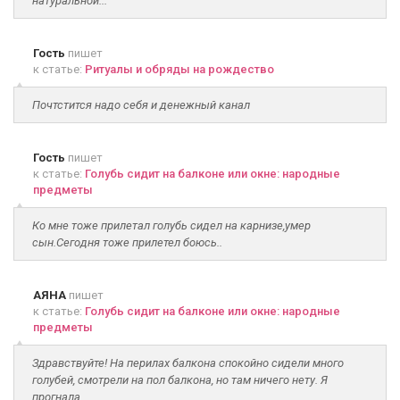
натуральной...
Гость
пишет
к статье:
Ритуалы и обряды на рождество
Почтстится надо себя и денежный канал
Гость
пишет
к статье:
Голубь сидит на балконе или окне: народные
предметы
Ко мне тоже прилетал голубь сидел на карнизе,умер
сын.Сегодня тоже прилетел боюсь..
АЯНА
пишет
к статье:
Голубь сидит на балконе или окне: народные
предметы
Здравствуйте! На перилах балкона спокойно сидели много
голубей, смотрели на пол балкона, но там ничего нету. Я
прогнала...