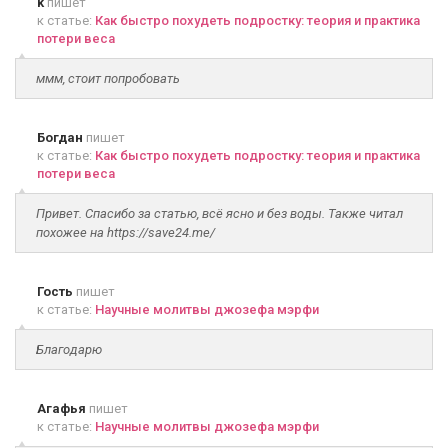
k
пишет
к статье:
Как быстро похудеть подростку: теория и практика
потери веса
ммм, стоит попробовать
Богдан
пишет
к статье:
Как быстро похудеть подростку: теория и практика
потери веса
Привет. Спасибо за статью, всё ясно и без воды. Также читал
похожее на https://save24.me/
Гость
пишет
к статье:
Научные молитвы джозефа мэрфи
Благодарю
Агафья
пишет
к статье:
Научные молитвы джозефа мэрфи