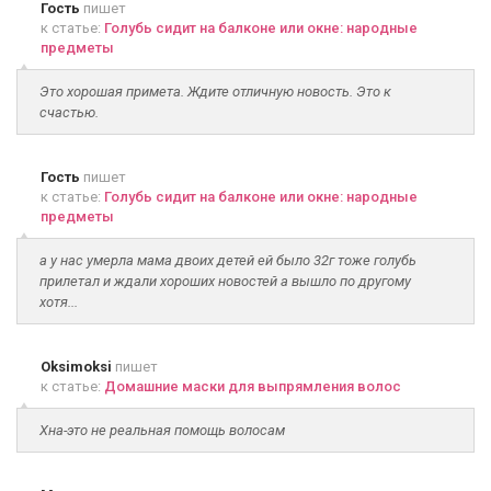
Гость
пишет
к статье:
Голубь сидит на балконе или окне: народные
предметы
Это хорошая примета. Ждите отличную новость. Это к
счастью.
Гость
пишет
к статье:
Голубь сидит на балконе или окне: народные
предметы
а у нас умерла мама двоих детей ей было 32г тоже голубь
прилетал и ждали хороших новостей а вышло по другому
хотя...
Oksimoksi
пишет
к статье:
Домашние маски для выпрямления волос
Хна-это не реальная помощь волосам