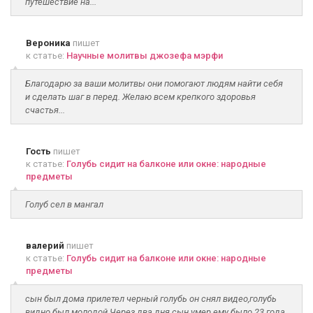
путешествие на...
Вероника
пишет
к статье:
Научные молитвы джозефа мэрфи
Благодарю за ваши молитвы они помогают людям найти себя
и сделать шаг в перед. Желаю всем крепкого здоровья
счастья...
Гость
пишет
к статье:
Голубь сидит на балконе или окне: народные
предметы
Голуб сел в мангал
валерий
пишет
к статье:
Голубь сидит на балконе или окне: народные
предметы
сын был дома прилетел черный голубь он снял видео,голубь
видно был молодой.Через два дня сын умер ему было 23 года.