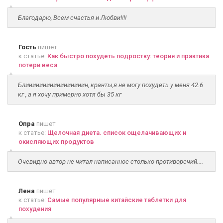
Благодарю, Всем счастья и Любви!!!!
Гость
пишет
к статье:
Как быстро похудеть подростку: теория и практика
потери веса
Блииииииииииииииииин, кранты,я не могу похудеть у меня 42.6
кг , а я хочу примерно хотя бы 35 кг
Опра
пишет
к статье:
Щелочная диета. список ощелачивающих и
окисляющих продуктов
Очевидно автор не читал написанное столько противоречий....
Лена
пишет
к статье:
Самые популярные китайские таблетки для
похудения