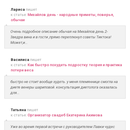
Лариса
пишет
к статье:
Михайлов день - народные приметы, поверья,
обычаи
Очень подробное описание обычая на Михайлов день.2-
3ведра вина и в гости ,прямо переплюнул советы Тиктока!
Может,и...
Василиса
пишет
к статье:
Как быстро похудеть подростку: теория и практика
потери веса
быстро не стоит вообще худеть. у меня племяннице смогла на
диете венеры шариповой. консультация диетолога оказалась
для...
Татьяна
пишет
к статье:
Организатор свадеб Екатерина Акимова
Уже во время первой встречи с руководителем Лавки чудес