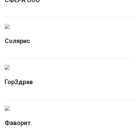
СФЕРА ООО
Солярис
ГорЗдрав
Фаворит