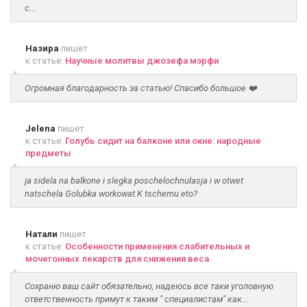
с...
Назира
пишет
к статье:
Научные молитвы джозефа мэрфи
Огромная благодарность за статью! Спасибо большое ❤️
Jelena
пишет
к статье:
Голубь сидит на балконе или окне: народные
предметы
ja sidela na balkone i slegka poschelochnulasja i w otwet
natschela Golubka workowat.K tschemu eto?
Натали
пишет
к статье:
Особенности применения слабительных и
мочегонных лекарств для снижения веса
Сохраню ваш сайт обязательно, надеюсь все таки уголовную
ответственность примут к таким " специалистам" как...