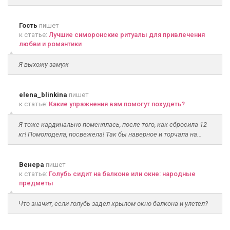
Гость
пишет
к статье:
Лучшие симоронские ритуалы для привлечения
любви и романтики
Я выхожу замуж
elena_blinkina
пишет
к статье:
Какие упражнения вам помогут похудеть?
Я тоже кардинально поменялась, после того, как сбросила 12
кг! Помолодела, посвежела! Так бы наверное и торчала на...
Венера
пишет
к статье:
Голубь сидит на балконе или окне: народные
предметы
Что значит, если голубь задел крылом окно балкона и улетел?