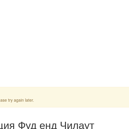
ase try again later.
ция Фуд енд Чилаут