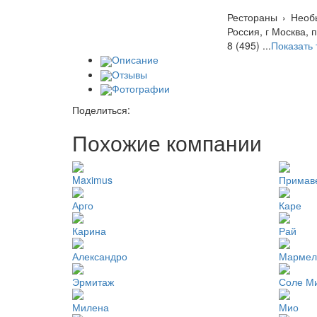
Рестораны
›
Необ
Россия, г Москва, п
8 (495) ...
Показать
Описание
Отзывы
Фотографии
Поделиться:
Похожие компании
Maximus
Примав
Арго
Каре
Карина
Рай
Александро
Мармел
Эрмитаж
Соле М
Милена
Мио