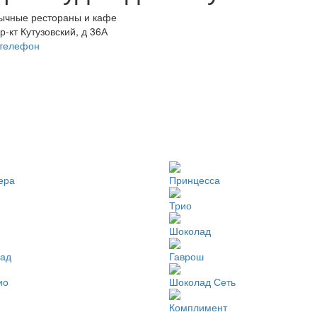
ычные рестораны и кафе
р-кт Кутузовский, д 36А
 телефон
ера
Принцесса
Трио
Шоколад
ад
Гаврош
ио
Шоколад Сеть
Комплимент