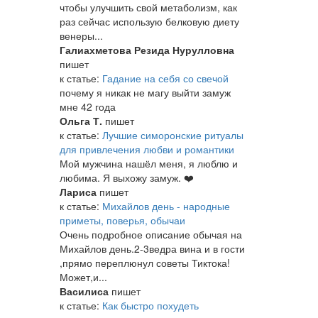
чтобы улучшить свой метаболизм, как
раз сейчас использую белковую диету
венеры...
Галиахметова Резида Нурулловна
пишет
к статье:
Гадание на себя со свечой
почему я никак не магу выйти замуж
мне 42 года
Ольга Т.
пишет
к статье:
Лучшие симоронские ритуалы
для привлечения любви и романтики
Мой мужчина нашёл меня, я люблю и
любима. Я выхожу замуж. ❤️
Лариса
пишет
к статье:
Михайлов день - народные
приметы, поверья, обычаи
Очень подробное описание обычая на
Михайлов день.2-3ведра вина и в гости
,прямо переплюнул советы Тиктока!
Может,и...
Василиса
пишет
к статье:
Как быстро похудеть