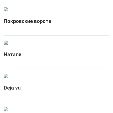
Покровские ворота
Натали
Deja vu