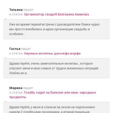
Татьяна
пишет
к статье:
Организатор свадеб Екатерина Акимова
Уже во время первой встречи с руководителем Лавки чудес
мы просто влюбились в идею организации свадьбы в
особняке...
Гостья
пишет
к статье:
Научные молитвы джозефа мэрфи
Здравствуйте, очень замечательные молитвы , которые
спасают меня и мою семью от трудно жизненных ситуаций .
Люблю их и...
Марина
пишет
к статье:
Голубь сидит на балконе или окне: народные
предметы
Здравствуйте, у меня в спальни за окном на подоконнике
сидели 2 голубя,один посередине, а второй подальше,