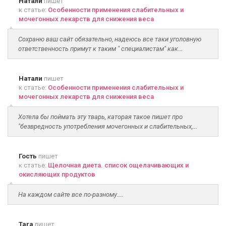
Натали
пишет
к статье:
Особенности применения слабительных и
мочегонных лекарств для снижения веса
Сохраню ваш сайт обязательно, надеюсь все таки уголовную
ответственность примут к таким " специалистам" как...
Натали
пишет
к статье:
Особенности применения слабительных и
мочегонных лекарств для снижения веса
Хотела бы поймать эту тварь, каторая такое пишет про
"безвредность употребления мочегонных и слабительных,...
Гость
пишет
к статье:
Щелочная диета. список ощелачивающих и
окисляющих продуктов
На каждом сайте все по-разному....
Tara
пишет