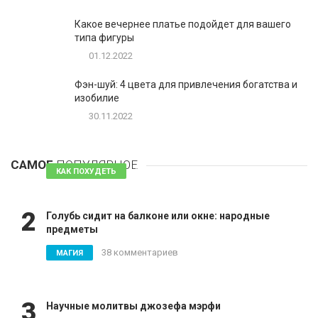
Какое вечернее платье подойдет для вашего
типа фигуры
01.12.2022
Фэн-шуй: 4 цвета для привлечения богатства и
изобилие
30.11.2022
1
Таблетки для похудения - обзор эффективных и
безопасных
САМОЕ
ПОПУЛЯРНОЕ
81 комментарий
КАК ПОХУДЕТЬ
2
Голубь сидит на балконе или окне: народные
предметы
38 комментариев
МАГИЯ
3
Научные молитвы джозефа мэрфи