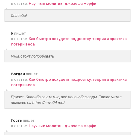
к статье:
Научные молитвы джозефа мэрфи
Спасибо!
k
пишет
к статье:
Как быстро похудеть подростку: теория и практика
потери веса
ммм, стоит попробовать
Богдан
пишет
к статье:
Как быстро похудеть подростку: теория и практика
потери веса
Привет. Спасибо за статью, всё ясно и без воды. Также читал
похожее на https://save24.me/
Гость
пишет
к статье:
Научные молитвы джозефа мэрфи