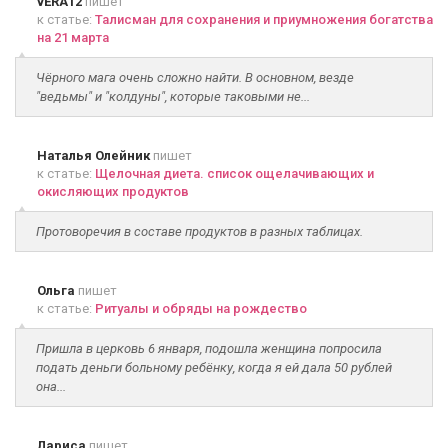
vERA12
пишет
к статье:
Талисман для сохранения и приумножения богатства
на 21 марта
Чёрного мага очень сложно найти. В основном, везде
"ведьмы" и "колдуны", которые таковыми не...
Наталья Олейник
пишет
к статье:
Щелочная диета. список ощелачивающих и
окисляющих продуктов
Протоворечия в составе продуктов в разных таблицах.
Ольга
пишет
к статье:
Ритуалы и обряды на рождество
Пришла в церковь 6 января, подошла женщина попросила
подать деньги больному ребёнку, когда я ей дала 50 рублей
она...
Лариса
пишет