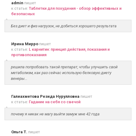
admin
пишет
к статье:
Таблетки для похудения - обзор эффективных и
безопасных
Без диет и физ нагрузок, не добиться хорошего результата
Ирина Мирро
пишет
к статье:
L карнитин: принцип действия, показания и
противопоказания
решила попробовать такой препарат, чтобы улучшить свой
метаболизм, как раз сейчас использую белковую диету
венеры...
Галиахметова Резида Нурулловна
пишет
к статье:
Гадание на себя со свечой
почему я никак не магу выйти замуж мне 42 года
Ольга Т.
пишет