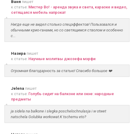
Ваня
пишет
к статье:
Мистер Во! - аренда звука и света, караоке и видео,
сетящаяся мебель напрокат
Нигде еще не видел столько спецэффектов! Пользовался и
обычными крио-ганами, но со светящимся стволом и особенно
с...
Назира
пишет
к статье:
Научные молитвы джозефа мэрфи
Огромная благодарность за статью! Спасибо большое ❤️
Jelena
пишет
к статье:
Голубь сидит на балконе или окне: народные
предметы
ja sidela na balkone i slegka poschelochnulasja i w otwet
natschela Golubka workowat.K tschemu eto?