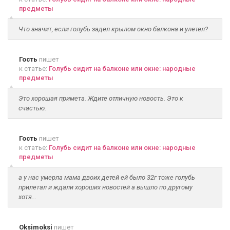
предметы
Что значит, если голубь задел крылом окно балкона и улетел?
Гость
пишет
к статье:
Голубь сидит на балконе или окне: народные
предметы
Это хорошая примета. Ждите отличную новость. Это к
счастью.
Гость
пишет
к статье:
Голубь сидит на балконе или окне: народные
предметы
а у нас умерла мама двоих детей ей было 32г тоже голубь
прилетал и ждали хороших новостей а вышло по другому
хотя...
Oksimoksi
пишет