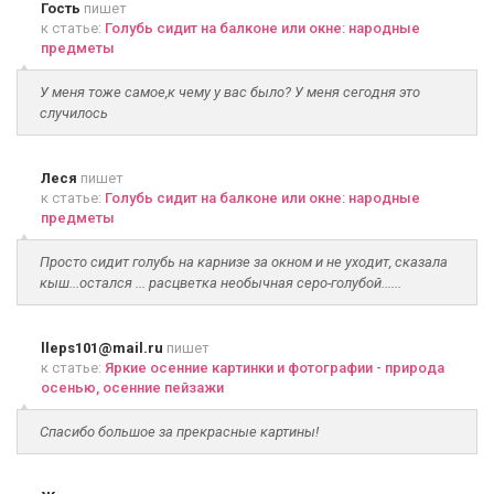
Гость
пишет
к статье:
Голубь сидит на балконе или окне: народные
предметы
У меня тоже самое,к чему у вас было? У меня сегодня это
случилось
Леся
пишет
к статье:
Голубь сидит на балконе или окне: народные
предметы
Просто сидит голубь на карнизе за окном и не уходит, сказала
кыш...остался ... расцветка необычная серо-голубой......
lleps101@mail.ru
пишет
к статье:
Яркие осенние картинки и фотографии - природа
осенью, осенние пейзажи
Спасибо большое за прекрасные картины!