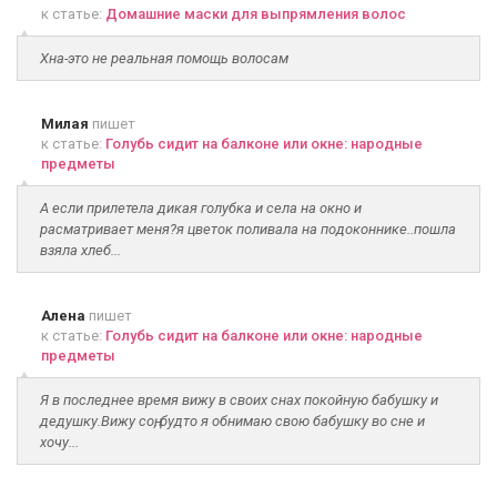
к статье:
Домашние маски для выпрямления волос
Хна-это не реальная помощь волосам
Милая
пишет
к статье:
Голубь сидит на балконе или окне: народные
предметы
А если прилетела дикая голубка и села на окно и
расматривает меня?я цветок поливала на подоконнике..пошла
взяла хлеб...
Алена
пишет
к статье:
Голубь сидит на балконе или окне: народные
предметы
Я в последнее время вижу в своих снах покойную бабушку и
дедушку.Вижу соң, будто я обнимаю свою бабушку во сне и
хочу...