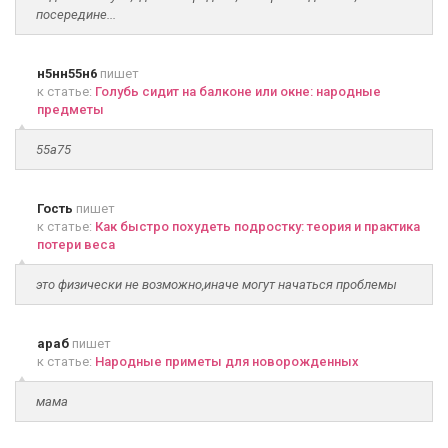
посередине...
н5нн55н6
пишет
к статье:
Голубь сидит на балконе или окне: народные
предметы
55а75
Гость
пишет
к статье:
Как быстро похудеть подростку: теория и практика
потери веса
это физически не возможно,иначе могут начаться проблемы
араб
пишет
к статье:
Народные приметы для новорожденных
мама