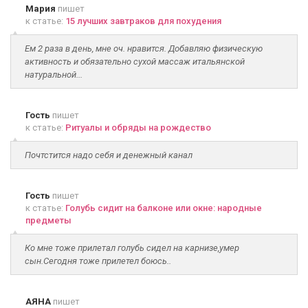
Мария
пишет
к статье:
15 лучших завтраков для похудения
Ем 2 раза в день, мне оч. нравится. Добавляю физическую
активность и обязательно сухой массаж итальянской
натуральной...
Гость
пишет
к статье:
Ритуалы и обряды на рождество
Почтстится надо себя и денежный канал
Гость
пишет
к статье:
Голубь сидит на балконе или окне: народные
предметы
Ко мне тоже прилетал голубь сидел на карнизе,умер
сын.Сегодня тоже прилетел боюсь..
АЯНА
пишет