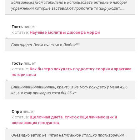
Если заниматься стабильно и использовать активные наборы
упражнений которые заставляют пропотеть то жир уходит....
Гость
пишет
к статье:
Научные молитвы джозефа мэрфи
Благодарю, Всем счастья и Любви!!!!
Гость
пишет
к статье:
Как быстро похудеть подростку: теория и практика
потери веса
Блииииииииииииииииин, кранты,я не могу похудеть у меня 42.6
кг , а я хочу примерно хотя бы 35 кг
Опра
пишет
к статье:
Щелочная диета. список ощелачивающих и
окисляющих продуктов
Очевидно автор не читал написанное столько противоречий....