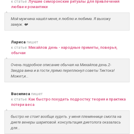
к статье:
Лучшие симоронские ритуалы для привлечения
любви и романтики
Мой мужчина нашёл меня, я люблю и любима. Я выхожу
замуж. ❤️
Лариса
пишет
к статье:
Михайлов день - народные приметы, поверья,
обычаи
Очень подробное описание обычая на Михайлов день.2-
3ведра вина и в гости ,прямо переплюнул советы Тиктока!
Может,и...
Василиса
пишет
к статье:
Как быстро похудеть подростку: теория и практика
потери веса
быстро не стоит вообще худеть. у меня племяннице смогла на
диете венеры шариповой. консультация диетолога оказалась
для...