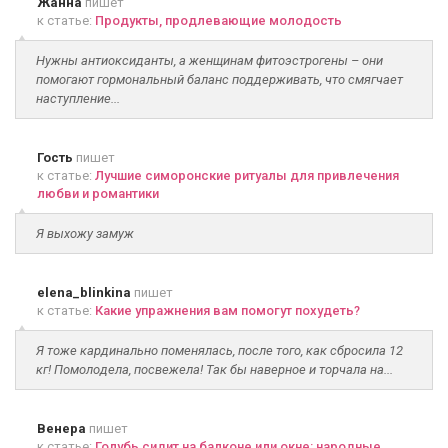
Жанна
пишет
к статье:
Продукты, продлевающие молодость
Нужны антиоксиданты, а женщинам фитоэстрогены – они
помогают гормональный баланс поддерживать, что смягчает
наступление...
Гость
пишет
к статье:
Лучшие симоронские ритуалы для привлечения
любви и романтики
Я выхожу замуж
elena_blinkina
пишет
к статье:
Какие упражнения вам помогут похудеть?
Я тоже кардинально поменялась, после того, как сбросила 12
кг! Помолодела, посвежела! Так бы наверное и торчала на...
Венера
пишет
к статье:
Голубь сидит на балконе или окне: народные