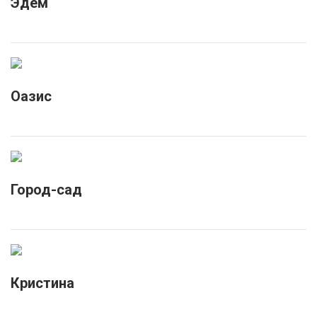
Эдем
Оазис
Город-сад
Кристина