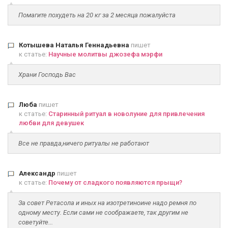
Помагите похудеть на 20 кг за 2 месяца пожалуйста
Котышева Наталья Геннадьевна
пишет
к статье:
Научные молитвы джозефа мэрфи
Храни Господь Вас
Люба
пишет
к статье:
Старинный ритуал в новолуние для привлечения
любви для девушек
Все не правда,ничего ритуалы не работают
Александр
пишет
к статье:
Почему от сладкого появляются прыщи?
За совет Ретасола и иных на изотретиноине надо ремня по
одному месту. Если сами не соображаете, так другим не
советуйте...