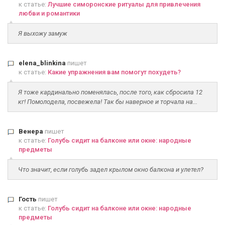
к статье:
Лучшие симоронские ритуалы для привлечения
любви и романтики
Я выхожу замуж
elena_blinkina
пишет
к статье:
Какие упражнения вам помогут похудеть?
Я тоже кардинально поменялась, после того, как сбросила 12
кг! Помолодела, посвежела! Так бы наверное и торчала на...
Венера
пишет
к статье:
Голубь сидит на балконе или окне: народные
предметы
Что значит, если голубь задел крылом окно балкона и улетел?
Гость
пишет
к статье:
Голубь сидит на балконе или окне: народные
предметы