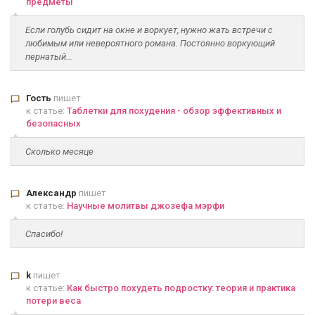
предметы
Если голубь сидит на окне и воркует, нужно жать встречи с
любимым или невероятного романа. Постоянно воркующий
пернатый...
Гость
пишет
к статье:
Таблетки для похудения - обзор эффективных и
безопасных
Сколько месяце
Александр
пишет
к статье:
Научные молитвы джозефа мэрфи
Спасибо!
k
пишет
к статье:
Как быстро похудеть подростку: теория и практика
потери веса