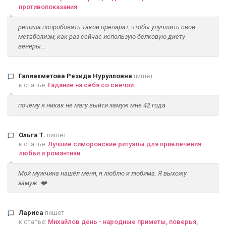
противопоказания
решила попробовать такой препарат, чтобы улучшить свой
метаболизм, как раз сейчас использую белковую диету
венеры...
Галиахметова Резида Нурулловна
пишет
к статье:
Гадание на себя со свечой
почему я никак не магу выйти замуж мне 42 года
Ольга Т.
пишет
к статье:
Лучшие симоронские ритуалы для привлечения
любви и романтики
Мой мужчина нашёл меня, я люблю и любима. Я выхожу
замуж. ❤️
Лариса
пишет
к статье:
Михайлов день - народные приметы, поверья,