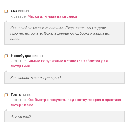
Ева
пишет
к статье:
Маски для лица из овсянки
Как я люблю маски из овсянки! Лицо после них гладкое,
приятно потрогать. Искала хорошую подборку и нашла вот
здесь:...
Незабудка
пишет
к статье:
Самые популярные китайские таблетки для
похудения
Как заказать вашь припарат?
Гость
пишет
к статье:
Как быстро похудеть подростку: теория и практика
потери веса
Что ты ела?