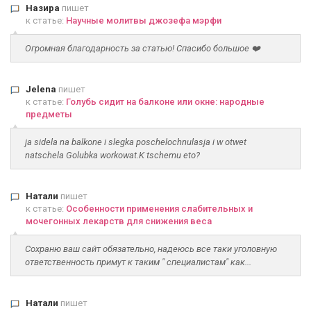
Назира
пишет
к статье:
Научные молитвы джозефа мэрфи
Огромная благодарность за статью! Спасибо большое ❤️
Jelena
пишет
к статье:
Голубь сидит на балконе или окне: народные
предметы
ja sidela na balkone i slegka poschelochnulasja i w otwet
natschela Golubka workowat.K tschemu eto?
Натали
пишет
к статье:
Особенности применения слабительных и
мочегонных лекарств для снижения веса
Сохраню ваш сайт обязательно, надеюсь все таки уголовную
ответственность примут к таким " специалистам" как...
Натали
пишет