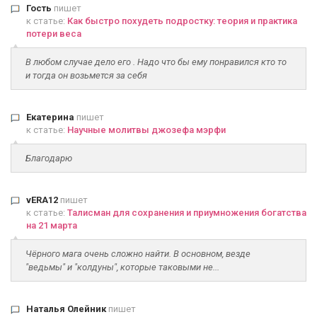
Гость
пишет
к статье:
Как быстро похудеть подростку: теория и практика
потери веса
В любом случае дело его . Надо что бы ему понравился кто то
и тогда он возьмется за себя
Екатерина
пишет
к статье:
Научные молитвы джозефа мэрфи
Благодарю
vERA12
пишет
к статье:
Талисман для сохранения и приумножения богатства
на 21 марта
Чёрного мага очень сложно найти. В основном, везде
"ведьмы" и "колдуны", которые таковыми не...
Наталья Олейник
пишет