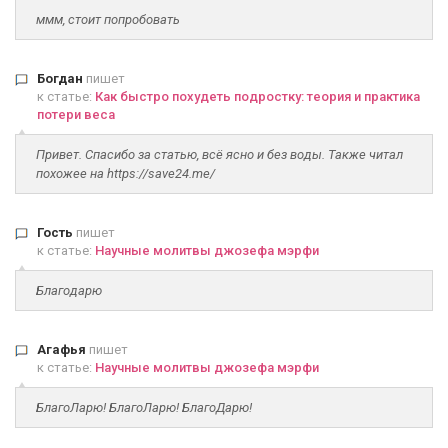
ммм, стоит попробовать
Богдан
пишет
к статье:
Как быстро похудеть подростку: теория и практика
потери веса
Привет. Спасибо за статью, всё ясно и без воды. Также читал
похожее на https://save24.me/
Гость
пишет
к статье:
Научные молитвы джозефа мэрфи
Благодарю
Агафья
пишет
к статье:
Научные молитвы джозефа мэрфи
БлагоЛарю! БлагоЛарю! БлагоДарю!