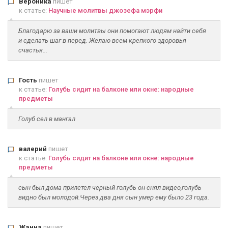
Вероника
пишет
к статье:
Научные молитвы джозефа мэрфи
Благодарю за ваши молитвы они помогают людям найти себя
и сделать шаг в перед. Желаю всем крепкого здоровья
счастья...
Гость
пишет
к статье:
Голубь сидит на балконе или окне: народные
предметы
Голуб сел в мангал
валерий
пишет
к статье:
Голубь сидит на балконе или окне: народные
предметы
сын был дома прилетел черный голубь он снял видео,голубь
видно был молодой.Через два дня сын умер ему было 23 года.
Жанна
пишет