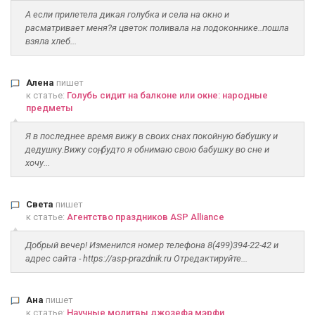
А если прилетела дикая голубка и села на окно и
расматривает меня?я цветок поливала на подоконнике..пошла
взяла хлеб...
Алена
пишет
к статье:
Голубь сидит на балконе или окне: народные
предметы
Я в последнее время вижу в своих снах покойную бабушку и
дедушку.Вижу соң, будто я обнимаю свою бабушку во сне и
хочу...
Света
пишет
к статье:
Агентство праздников ASP Alliance
Добрый вечер! Изменился номер телефона 8(499)394-22-42 и
адрес сайта - https://asp-prazdnik.ru Отредактируйте...
Ана
пишет
к статье:
Научные молитвы джозефа мэрфи