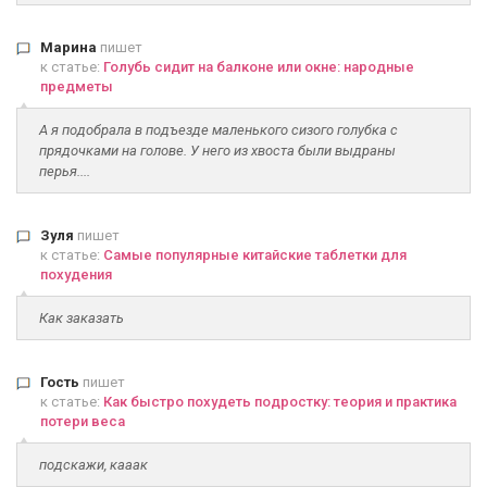
Марина
пишет
к статье:
Голубь сидит на балконе или окне: народные
предметы
А я подобрала в подъезде маленького сизого голубка с
прядочками на голове. У него из хвоста были выдраны
перья....
Зуля
пишет
к статье:
Самые популярные китайские таблетки для
похудения
Как заказать
Гость
пишет
к статье:
Как быстро похудеть подростку: теория и практика
потери веса
подскажи, кааак