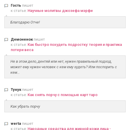
Гость
пишет
к статье:
Научные молитвы джозефа мэрфи
Благодарю Отче!
Демоненок
пишет
к статье:
Как быстро похудеть подростку: теория и практика
потери веса
Не в этом дело, дентяй или нет, нужен правильный подход,
может ему нужен человек с кем ему худеть? Или поспорить с
кем...
Тунук
пишет
к статье:
Как снять порчу с помощью карт таро
Как убрать порчу
werta
пишет
к статье:
Народные средства для жирной кожи лица -