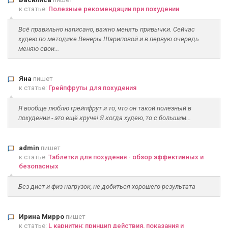
к статье:
Полезные рекомендации при похудении
Всё правильно написано, важно менять привычки. Сейчас
худею по методике Венеры Шариповой и в первую очередь
меняю свои...
Яна
пишет
к статье:
Грейпфруты для похудения
Я вообще люблю грейпфрут и то, что он такой полезный в
похудении - это ещё круче! Я когда худею, то с большим...
admin
пишет
к статье:
Таблетки для похудения - обзор эффективных и
безопасных
Без диет и физ нагрузок, не добиться хорошего результата
Ирина Мирро
пишет
к статье:
L карнитин: принцип действия, показания и