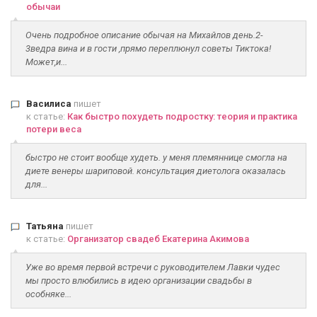
обычаи
Очень подробное описание обычая на Михайлов день.2-
3ведра вина и в гости ,прямо переплюнул советы Тиктока!
Может,и...
Василиса
пишет
к статье:
Как быстро похудеть подростку: теория и практика
потери веса
быстро не стоит вообще худеть. у меня племяннице смогла на
диете венеры шариповой. консультация диетолога оказалась
для...
Татьяна
пишет
к статье:
Организатор свадеб Екатерина Акимова
Уже во время первой встречи с руководителем Лавки чудес
мы просто влюбились в идею организации свадьбы в
особняке...