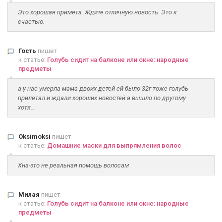
Это хорошая примета. Ждите отличную новость. Это к
счастью.
Гость
пишет
к статье:
Голубь сидит на балконе или окне: народные
предметы
а у нас умерла мама двоих детей ей было 32г тоже голубь
прилетал и ждали хороших новостей а вышло по другому
хотя...
Oksimoksi
пишет
к статье:
Домашние маски для выпрямления волос
Хна-это не реальная помощь волосам
Милая
пишет
к статье:
Голубь сидит на балконе или окне: народные
предметы