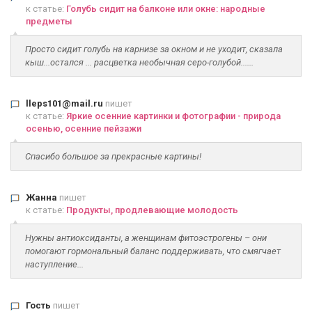
к статье:
Голубь сидит на балконе или окне: народные
предметы
Просто сидит голубь на карнизе за окном и не уходит, сказала
кыш...остался ... расцветка необычная серо-голубой......
lleps101@mail.ru
пишет
к статье:
Яркие осенние картинки и фотографии - природа
осенью, осенние пейзажи
Спасибо большое за прекрасные картины!
Жанна
пишет
к статье:
Продукты, продлевающие молодость
Нужны антиоксиданты, а женщинам фитоэстрогены – они
помогают гормональный баланс поддерживать, что смягчает
наступление...
Гость
пишет