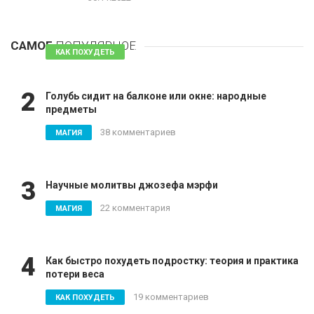
1
Таблетки для похудения - обзор эффективных и
безопасных
САМОЕ
ПОПУЛЯРНОЕ
81 комментарий
КАК ПОХУДЕТЬ
2
Голубь сидит на балконе или окне: народные
предметы
38 комментариев
МАГИЯ
3
Научные молитвы джозефа мэрфи
22 комментария
МАГИЯ
4
Как быстро похудеть подростку: теория и практика
потери веса
19 комментариев
КАК ПОХУДЕТЬ