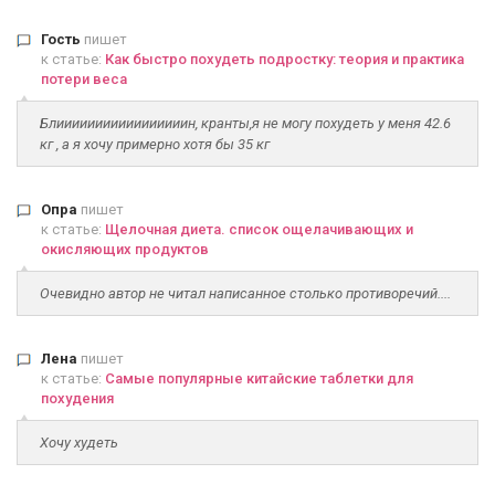
Гость
пишет
к статье:
Как быстро похудеть подростку: теория и практика
потери веса
Блииииииииииииииииин, кранты,я не могу похудеть у меня 42.6
кг , а я хочу примерно хотя бы 35 кг
Опра
пишет
к статье:
Щелочная диета. список ощелачивающих и
окисляющих продуктов
Очевидно автор не читал написанное столько противоречий....
Лена
пишет
к статье:
Самые популярные китайские таблетки для
похудения
Хочу худеть