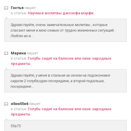
Гостья
пишет
к статье:
Научные молитвы джозефа мэрфи
Здравствуйте, очень замечательные молитвы , которые
спасают меня и мою семью от трудно жизненных ситуаций .
Люблю их и...
Марина
пишет
к статье:
Голубь сидит на балконе или окне: народные
предметы
Здравствуйте, у меня в спальни за окном на подоконнике
сидели 2 голубя,один посередине, а второй подальше,
посередине...
н5нн55н6
пишет
к статье:
Голубь сидит на балконе или окне: народные
предметы
55а75