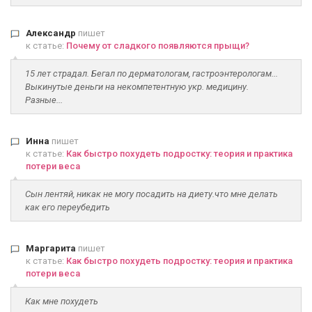
Александр
пишет
к статье:
Почему от сладкого появляются прыщи?
15 лет страдал. Бегал по дерматологам, гастроэнтерологам...
Выкинутые деньги на некомпетентную укр. медицину.
Разные...
Инна
пишет
к статье:
Как быстро похудеть подростку: теория и практика
потери веса
Сын лентяй, никак не могу посадить на диету.что мне делать
как его переубедить
Маргарита
пишет
к статье:
Как быстро похудеть подростку: теория и практика
потери веса
Как мне похудеть