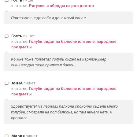
Гость
пишет
к статье:
Ритуалы и обряды на рождество
Почтстится надо себя и денежный канал
Гость
пишет
к статье:
Голубь сидит на балконе или окне: народные
предметы
Ко мне тоже прилетал голубь сидел на карнизе,умер
сын.Сегодня тоже прилетел боюсь..
АЯНА
пишет
к статье:
Голубь сидит на балконе или окне: народные
предметы
Здравствуйте! На перилах балкона спокойно сидели много
голубей, смотрели на пол балкона, но там ничего нету. Я
прогнала...
Мария
пишет