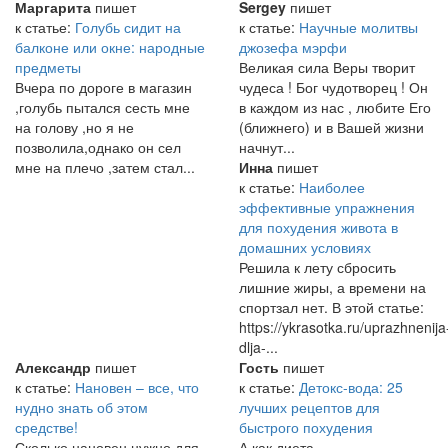
Маргарита
пишет
Sergey
пишет
к статье:
Голубь сидит на
к статье:
Научные молитвы
балконе или окне: народные
джозефа мэрфи
предметы
Великая сила Веры творит
Вчера по дороге в магазин
чудеса ! Бог чудотворец ! Он
,голубь пытался сесть мне
в каждом из нас , любите Его
на голову ,но я не
(ближнего) и в Вашей жизни
позволила,однако он сел
начнут...
мне на плечо ,затем стал...
Инна
пишет
к статье:
Наиболее
эффективные упражнения
для похудения живота в
домашних условиях
Решила к лету сбросить
лишние жиры, а времени на
спортзал нет. В этой статье:
https://ykrasotka.ru/uprazhnenija
dlja-...
Александр
пишет
Гость
пишет
к статье:
Нановен – все, что
к статье:
Детокс-вода: 25
нудно знать об этом
лучших рецептов для
средстве!
быстрого похудения
Сколько нановен нужно для
А как диета