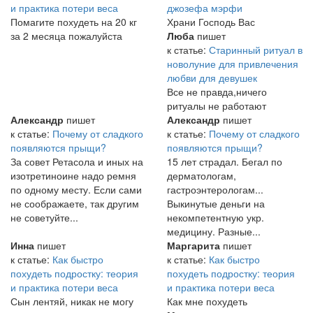
и практика потери веса
джозефа мэрфи
Помагите похудеть на 20 кг
Храни Господь Вас
за 2 месяца пожалуйста
Люба
пишет
к статье:
Старинный ритуал в
новолуние для привлечения
любви для девушек
Все не правда,ничего
ритуалы не работают
Александр
пишет
Александр
пишет
к статье:
Почему от сладкого
к статье:
Почему от сладкого
появляются прыщи?
появляются прыщи?
За совет Ретасола и иных на
15 лет страдал. Бегал по
изотретиноине надо ремня
дерматологам,
по одному месту. Если сами
гастроэнтерологам...
не соображаете, так другим
Выкинутые деньги на
не советуйте...
некомпетентную укр.
медицину. Разные...
Инна
пишет
Маргарита
пишет
к статье:
Как быстро
к статье:
Как быстро
похудеть подростку: теория
похудеть подростку: теория
и практика потери веса
и практика потери веса
Сын лентяй, никак не могу
Как мне похудеть