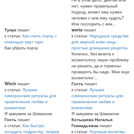
нет, нужен правильный
подход, может ему нужен
человек с кем ему худеть?
Или поспорить с кем...
Тунук
пишет
werta
пишет
к статье:
Как снять порчу с
к статье:
Народные средства
помощью карт таро
для жирной кожи лица -
Как убрать порчу
простые домашние рецепты
Конечно, без визита к
косметологу такую проблему
не решить, да и гормоны
проверять бы надо. Мне еще
косметолог...
Witch
пишет
Гость
пишет
к статье:
Лучшие
к статье:
Лучшие
симоронские ритуалы для
симоронские ритуалы для
привлечения любви и
привлечения любви и
романтики
романтики
Я замужем за Шаманом
Я замужем за Шаманом
Гость
пишет
Котышева Наталья
к статье:
Как быстро
Геннадьевна
пишет
похудеть подростку: теория
к статье:
Научные молитвы