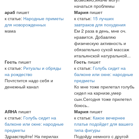
начаться проблемы
араб
пишет
Мария
пишет
к статье:
Народные приметы
к статье:
15 лучших
для новорожденных
завтраков для похудения
мама
Ем 2 раза в день, мне оч.
нравится. Добавляю
физическую активность и
обязательно сухой массаж
итальянской натуральной...
Гость
пишет
Гость
пишет
к статье:
Ритуалы и обряды
к статье:
Голубь сидит на
на рождество
балконе или окне: народные
Почтстится надо себя и
предметы
денежный канал
Ко мне тоже прилетал голубь
сидел на карнизе,умер
сын.Сегодня тоже прилетел
боюсь..
АЯНА
пишет
Мария
пишет
к статье:
Голубь сидит на
к статье:
Какое вечернее
балконе или окне: народные
платье подойдет для вашего
предметы
типа фигуры
Здравствуйте! На перилах
Подойду немного с другой