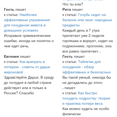
Что ты ела?
Гость
пишет
Рита
пишет
к статье:
Наиболее
к статье:
Голубь сидит на
эффективные упражнения
балконе или окне: народные
для похудения живота в
предметы
домашних условиях
Каждый день в 7 утра
Исправьте грамматические
прилетает уже 2 недели
ошибки, иногда не понятно о
горляшка и воркует, сидит на
чем идет речь.
подоконнике, прогоняю, она
все равно прилетает...
Евгения
пишет
Гость
пишет
к статье:
Как выиграть в
к статье:
Таблетки для
лотерею - советы от дарьи
похудения - обзор
мироновой
эффективных и безопасных
Здравствуйте Дарья, В среду
Вы такой умный, никогда бы
до полудня в любой стране
не догадались до этого
действует или в только в
.
пишет
России? Спасибо
к статье:
Как быстро
похудеть подростку: теория
и практика потери веса
Как можно худеть не особо
физически