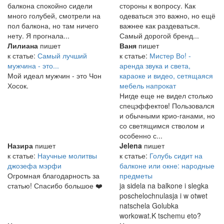
балкона спокойно сидели
стороны к вопросу. Как
много голубей, смотрели на
одеваться это важно, но ещё
пол балкона, но там ничего
важнее как раздеваться.
нету. Я прогнала...
Самый дорогой бренд...
Лилиана
пишет
Ваня
пишет
к статье:
Самый лучший
к статье:
Мистер Во! -
мужчина - это...
аренда звука и света,
Мой идеал мужчин - это Чон
караоке и видео, сетящаяся
Хосок.
мебель напрокат
Нигде еще не видел столько
спецэффектов! Пользовался
и обычными крио-ганами, но
со светящимся стволом и
особенно с...
Назира
пишет
Jelena
пишет
к статье:
Научные молитвы
к статье:
Голубь сидит на
джозефа мэрфи
балконе или окне: народные
Огромная благодарность за
предметы
статью! Спасибо большое ❤️
ja sidela na balkone i slegka
poschelochnulasja i w otwet
natschela Golubka
workowat.K tschemu eto?