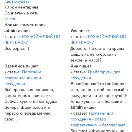
Как похудеть
19 комментариев
Социальные сети
vk.com
Новые
комментарии
admin
пишет
Ves
пишет
к статье:
РАЗБОЙНИЧИЙ ПО-
к статье:
РАЗБОЙНИЧИЙ ПО-
ВЕНГЕРСКИ
ВЕНГЕРСКИ
Все верно. :)
Доброго! На фото по краям
шашлыка не хлеб, как в
тексте, а мясо!?
Василиса
пишет
Яна
пишет
к статье:
Полезные
к статье:
Грейпфруты для
рекомендации при
похудения
похудении
Я вообще люблю грейпфрут
Всё правильно написано,
и то, что он такой полезный в
важно менять привычки.
похудении - это ещё круче! Я
Сейчас худею по методике
когда худею, то с большим...
Венеры Шариповой и в
admin
пишет
первую очередь меняю
к статье:
Таблетки для
свои...
похудения - обзор
эффективных и безопасных
Без диет и физ нагрузок, не