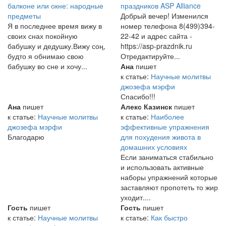
балконе или окне: народные
праздников ASP Alliance
предметы
Добрый вечер! Изменился
Я в последнее время вижу в
номер телефона 8(499)394-
своих снах покойную
22-42 и адрес сайта -
бабушку и дедушку.Вижу соң,
https://asp-prazdnik.ru
будто я обнимаю свою
Отредактируйте...
бабушку во сне и хочу...
Ана
пишет
к статье:
Научные молитвы
джозефа мэрфи
Спасибо!!!
Ана
пишет
Алекс Казинск
пишет
к статье:
Научные молитвы
к статье:
Наиболее
джозефа мэрфи
эффективные упражнения
Благодарю
для похудения живота в
домашних условиях
Если заниматься стабильно
и использовать активные
наборы упражнений которые
заставляют пропотеть то жир
уходит....
Гость
пишет
Гость
пишет
к статье:
Научные молитвы
к статье:
Как быстро