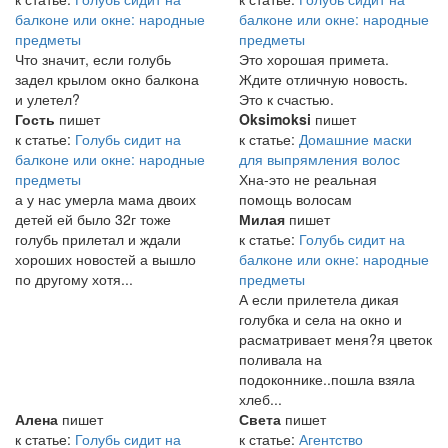
балконе или окне: народные
балконе или окне: народные
предметы
предметы
Что значит, если голубь
Это хорошая примета.
задел крылом окно балкона
Ждите отличную новость.
и улетел?
Это к счастью.
Гость
пишет
Oksimoksi
пишет
к статье:
Голубь сидит на
к статье:
Домашние маски
балконе или окне: народные
для выпрямления волос
предметы
Хна-это не реальная
а у нас умерла мама двоих
помощь волосам
детей ей было 32г тоже
Милая
пишет
голубь прилетал и ждали
к статье:
Голубь сидит на
хороших новостей а вышло
балконе или окне: народные
по другому хотя...
предметы
А если прилетела дикая
голубка и села на окно и
расматривает меня?я цветок
поливала на
подоконнике..пошла взяла
хлеб...
Алена
пишет
Света
пишет
к статье:
Голубь сидит на
к статье:
Агентство