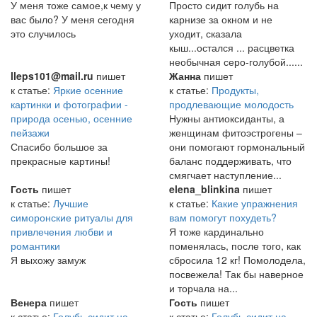
У меня тоже самое,к чему у
Просто сидит голубь на
вас было? У меня сегодня
карнизе за окном и не
это случилось
уходит, сказала
кыш...остался ... расцветка
необычная серо-голубой......
lleps101@mail.ru
пишет
Жанна
пишет
к статье:
Яркие осенние
к статье:
Продукты,
картинки и фотографии -
продлевающие молодость
природа осенью, осенние
Нужны антиоксиданты, а
пейзажи
женщинам фитоэстрогены –
Спасибо большое за
они помогают гормональный
прекрасные картины!
баланс поддерживать, что
смягчает наступление...
Гость
пишет
elena_blinkina
пишет
к статье:
Лучшие
к статье:
Какие упражнения
симоронские ритуалы для
вам помогут похудеть?
привлечения любви и
Я тоже кардинально
романтики
поменялась, после того, как
Я выхожу замуж
сбросила 12 кг! Помолодела,
посвежела! Так бы наверное
и торчала на...
Венера
пишет
Гость
пишет
к статье:
Голубь сидит на
к статье:
Голубь сидит на