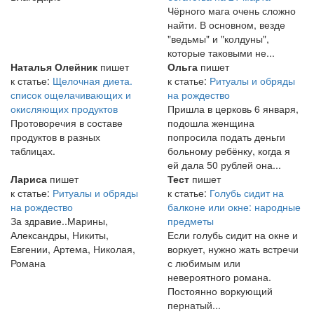
Чёрного мага очень сложно
найти. В основном, везде
"ведьмы" и "колдуны",
которые таковыми не...
Наталья Олейник
пишет
Ольга
пишет
к статье:
Щелочная диета.
к статье:
Ритуалы и обряды
список ощелачивающих и
на рождество
окисляющих продуктов
Пришла в церковь 6 января,
Протоворечия в составе
подошла женщина
продуктов в разных
попросила подать деньги
таблицах.
больному ребёнку, когда я
ей дала 50 рублей она...
Лариса
пишет
Тест
пишет
к статье:
Ритуалы и обряды
к статье:
Голубь сидит на
на рождество
балконе или окне: народные
За здравие..Марины,
предметы
Александры, Никиты,
Если голубь сидит на окне и
Евгении, Артема, Николая,
воркует, нужно жать встречи
Романа
с любимым или
невероятного романа.
Постоянно воркующий
пернатый...