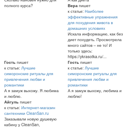
полного курса?
Вера
пишет
к статье:
Наиболее
эффективные упражнения
для похудения живота в
домашних условиях
Искала информацию, как без
диет похудеть. Просмотрела
много сайтов – не то! И
только здесь:
https://ykrasotka.ru/...
Гость
пишет
Гость
пишет
к статье:
Лучшие
к статье:
Лучшие
симоронские ритуалы для
симоронские ритуалы для
привлечения любви и
привлечения любви и
романтики
романтики
А я замуж выхожу. Я любима
А я замуж выхожу, любима и
и люблю.
люблю!
Айгуль
пишет
к статье:
Интернет-магазин
сантехники CleanSan.ru
Заказывали новую душевую
кабину у CleanSan,