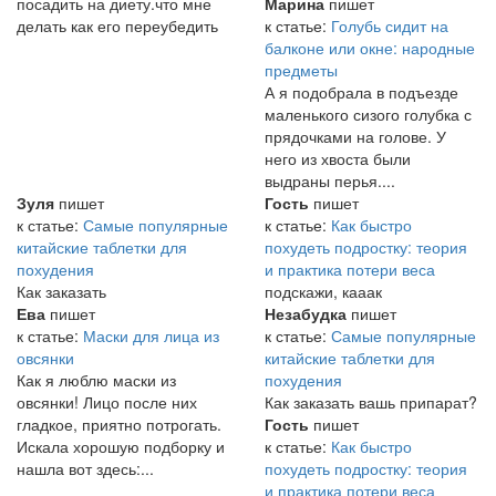
посадить на диету.что мне
Марина
пишет
делать как его переубедить
к статье:
Голубь сидит на
балконе или окне: народные
предметы
А я подобрала в подъезде
маленького сизого голубка с
прядочками на голове. У
него из хвоста были
выдраны перья....
Зуля
пишет
Гость
пишет
к статье:
Самые популярные
к статье:
Как быстро
китайские таблетки для
похудеть подростку: теория
похудения
и практика потери веса
Как заказать
подскажи, кааак
Ева
пишет
Незабудка
пишет
к статье:
Маски для лица из
к статье:
Самые популярные
овсянки
китайские таблетки для
Как я люблю маски из
похудения
овсянки! Лицо после них
Как заказать вашь припарат?
гладкое, приятно потрогать.
Гость
пишет
Искала хорошую подборку и
к статье:
Как быстро
нашла вот здесь:...
похудеть подростку: теория
и практика потери веса