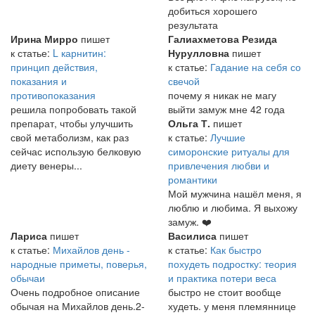
добиться хорошего
результата
Ирина Мирро
пишет
Галиахметова Резида
к статье:
L карнитин:
Нурулловна
пишет
принцип действия,
к статье:
Гадание на себя со
показания и
свечой
противопоказания
почему я никак не магу
решила попробовать такой
выйти замуж мне 42 года
препарат, чтобы улучшить
Ольга Т.
пишет
свой метаболизм, как раз
к статье:
Лучшие
сейчас использую белковую
симоронские ритуалы для
диету венеры...
привлечения любви и
романтики
Мой мужчина нашёл меня, я
люблю и любима. Я выхожу
замуж. ❤️
Лариса
пишет
Василиса
пишет
к статье:
Михайлов день -
к статье:
Как быстро
народные приметы, поверья,
похудеть подростку: теория
обычаи
и практика потери веса
Очень подробное описание
быстро не стоит вообще
обычая на Михайлов день.2-
худеть. у меня племяннице