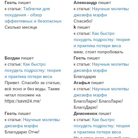
Гость
пишет
Александр
пишет
к статье:
Таблетки для
к статье:
Научные молитвы
похудения - обзор
джозефа мэрфи
эффективных и безопасных
Спасибо!
Сколько месяце
k
пишет
к статье:
Как быстро
похудеть подростку: теория
и практика потери веса
ммм, стоит попробовать
Богдан
пишет
Гость
пишет
к статье:
Как быстро
к статье:
Научные молитвы
похудеть подростку: теория
джозефа мэрфи
и практика потери веса
Благодарю
Привет. Спасибо за статью,
Агафья
пишет
всё ясно и без воды. Также
к статье:
Научные молитвы
читал похожее на
джозефа мэрфи
https://save24.me/
БлагоЛарю! БлагоЛарю!
БлагоДарю!
Гость
пишет
Демоненок
пишет
к статье:
Научные молитвы
к статье:
Как быстро
джозефа мэрфи
похудеть подростку: теория
Благодарю Отче!
и практика потери веса
Не в этом дело, дентяй или