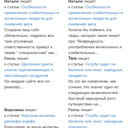
Натали
пишет
Натали
пишет
к статье:
Особенности
к статье:
Особенности
применения слабительных и
применения слабительных и
мочегонных лекарств для
мочегонных лекарств для
снижения веса
снижения веса
Сохраню ваш сайт
Хотела бы поймать эту
обязательно, надеюсь все
тварь, каторая такое пишет
таки уголовную
про "безвредность
ответственность примут к
употребления мочегонных и
таким " специалистам" как...
слабительных,...
Гость
пишет
Tara
пишет
к статье:
Щелочная диета.
к статье:
Голубь сидит на
список ощелачивающих и
балконе или окне: народные
окисляющих продуктов
предметы
На каждом сайте все по-
Ну это же символизм, как
разному....
сонник: это значит одно из
следующих возможностей -
быстрый карьерный рост,
путешествие на...
Вероника
пишет
Гость
пишет
к статье:
Научные молитвы
к статье:
Голубь сидит на
джозефа мэрфи
балконе или окне: народные
Благодарю за ваши молитвы
предметы