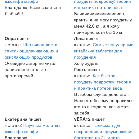
джозефа мэрфи
похудеть подростку: теория
Благодарю, Всем счастья и
и практика потери веса
Любви!!!!
Блииииииииииииииииин,
кранты,я не могу похудеть у
меня 42.6 кг , а я хочу
примерно хотя бы 35 кг
Опра
пишет
Лена
пишет
к статье:
Щелочная диета.
к статье:
Самые популярные
список ощелачивающих и
китайские таблетки для
окисляющих продуктов
похудения
Очевидно автор не читал
Хочу худеть
написанное столько
Гость
пишет
противоречий....
к статье:
Как быстро
похудеть подростку: теория
и практика потери веса
В любом случае дело его .
Надо что бы ему понравился
кто то и тогда он возьмется
за себя
Екатерина
пишет
vERA12
пишет
к статье:
Научные молитвы
к статье:
Талисман для
джозефа мэрфи
сохранения и приумножения
Благодарю
богатства на 21 марта