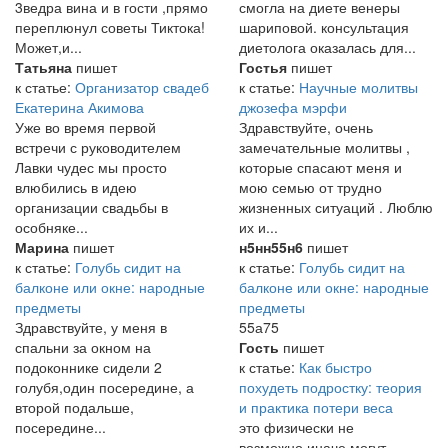
3ведра вина и в гости ,прямо
смогла на диете венеры
переплюнул советы Тиктока!
шариповой. консультация
Может,и...
диетолога оказалась для...
Татьяна
пишет
Гостья
пишет
к статье:
Организатор свадеб
к статье:
Научные молитвы
Екатерина Акимова
джозефа мэрфи
Уже во время первой
Здравствуйте, очень
встречи с руководителем
замечательные молитвы ,
Лавки чудес мы просто
которые спасают меня и
влюбились в идею
мою семью от трудно
организации свадьбы в
жизненных ситуаций . Люблю
особняке...
их и...
Марина
пишет
н5нн55н6
пишет
к статье:
Голубь сидит на
к статье:
Голубь сидит на
балконе или окне: народные
балконе или окне: народные
предметы
предметы
Здравствуйте, у меня в
55а75
спальни за окном на
Гость
пишет
подоконнике сидели 2
к статье:
Как быстро
голубя,один посередине, а
похудеть подростку: теория
второй подальше,
и практика потери веса
посередине...
это физически не
возможно,иначе могут