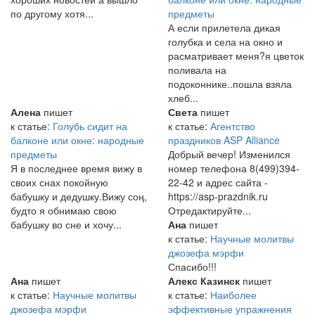
по другому хотя...
предметы
А если прилетела дикая
голубка и села на окно и
расматривает меня?я цветок
поливала на
подоконнике..пошла взяла
хлеб...
Алена
пишет
Света
пишет
к статье:
Голубь сидит на
к статье:
Агентство
балконе или окне: народные
праздников ASP Alliance
предметы
Добрый вечер! Изменился
Я в последнее время вижу в
номер телефона 8(499)394-
своих снах покойную
22-42 и адрес сайта -
бабушку и дедушку.Вижу соң,
https://asp-prazdnik.ru
будто я обнимаю свою
Отредактируйте...
бабушку во сне и хочу...
Ана
пишет
к статье:
Научные молитвы
джозефа мэрфи
Спасибо!!!
Ана
пишет
Алекс Казинск
пишет
к статье:
Научные молитвы
к статье:
Наиболее
джозефа мэрфи
эффективные упражнения