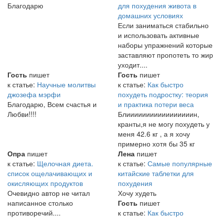
Благодарю
для похудения живота в
домашних условиях
Если заниматься стабильно
и использовать активные
наборы упражнений которые
заставляют пропотеть то жир
уходит....
Гость
пишет
Гость
пишет
к статье:
Научные молитвы
к статье:
Как быстро
джозефа мэрфи
похудеть подростку: теория
Благодарю, Всем счастья и
и практика потери веса
Любви!!!!
Блииииииииииииииииин,
кранты,я не могу похудеть у
меня 42.6 кг , а я хочу
примерно хотя бы 35 кг
Опра
пишет
Лена
пишет
к статье:
Щелочная диета.
к статье:
Самые популярные
список ощелачивающих и
китайские таблетки для
окисляющих продуктов
похудения
Очевидно автор не читал
Хочу худеть
написанное столько
Гость
пишет
противоречий....
к статье:
Как быстро