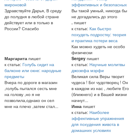
мироновой
эффективных и безопасных
Здравствуйте Дарья, В среду
Вы такой умный, никогда бы
до полудня в любой стране
не догадались до этого
действует или в только в
.
пишет
России? Спасибо
к статье:
Как быстро
похудеть подростку: теория
и практика потери веса
Как можно худеть не особо
физически
Маргарита
пишет
Sergey
пишет
к статье:
Голубь сидит на
к статье:
Научные молитвы
балконе или окне: народные
джозефа мэрфи
предметы
Великая сила Веры творит
Вчера по дороге в магазин
чудеса ! Бог чудотворец ! Он
,голубь пытался сесть мне
в каждом из нас , любите Его
на голову ,но я не
(ближнего) и в Вашей жизни
позволила,однако он сел
начнут...
мне на плечо ,затем стал...
Инна
пишет
к статье:
Наиболее
эффективные упражнения
для похудения живота в
домашних условиях