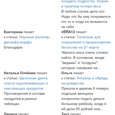
похудеть подростку: теория
и практика потери веса
В любом случае дело его .
Надо что бы ему понравился
кто то и тогда он возьмется
за себя
Екатерина
пишет
vERA12
пишет
к статье:
Научные молитвы
к статье:
Талисман для
джозефа мэрфи
сохранения и приумножения
Благодарю
богатства на 21 марта
Чёрного мага очень сложно
найти. В основном, везде
"ведьмы" и "колдуны",
которые таковыми не...
Наталья Олейник
пишет
Ольга
пишет
к статье:
Щелочная диета.
к статье:
Ритуалы и обряды
список ощелачивающих и
на рождество
окисляющих продуктов
Пришла в церковь 6 января,
Протоворечия в составе
подошла женщина
продуктов в разных
попросила подать деньги
таблицах.
больному ребёнку, когда я
ей дала 50 рублей она...
Лариса
пишет
Тест
пишет