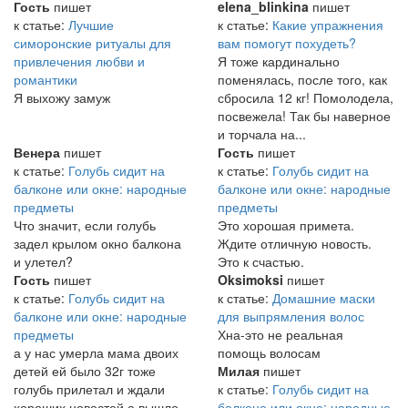
Гость
пишет
elena_blinkina
пишет
к статье:
Лучшие
к статье:
Какие упражнения
симоронские ритуалы для
вам помогут похудеть?
привлечения любви и
Я тоже кардинально
романтики
поменялась, после того, как
Я выхожу замуж
сбросила 12 кг! Помолодела,
посвежела! Так бы наверное
и торчала на...
Венера
пишет
Гость
пишет
к статье:
Голубь сидит на
к статье:
Голубь сидит на
балконе или окне: народные
балконе или окне: народные
предметы
предметы
Что значит, если голубь
Это хорошая примета.
задел крылом окно балкона
Ждите отличную новость.
и улетел?
Это к счастью.
Гость
пишет
Oksimoksi
пишет
к статье:
Голубь сидит на
к статье:
Домашние маски
балконе или окне: народные
для выпрямления волос
предметы
Хна-это не реальная
а у нас умерла мама двоих
помощь волосам
детей ей было 32г тоже
Милая
пишет
голубь прилетал и ждали
к статье:
Голубь сидит на
хороших новостей а вышло
балконе или окне: народные