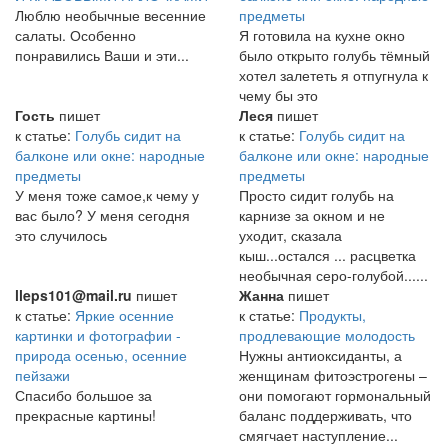
Люблю необычные весенние
предметы
салаты. Особенно
Я готовила на кухне окно
понравились Ваши и эти...
было открыто голубь тёмный
хотел залететь я отпугнула к
чему бы это
Гость
пишет
Леся
пишет
к статье:
Голубь сидит на
к статье:
Голубь сидит на
балконе или окне: народные
балконе или окне: народные
предметы
предметы
У меня тоже самое,к чему у
Просто сидит голубь на
вас было? У меня сегодня
карнизе за окном и не
это случилось
уходит, сказала
кыш...остался ... расцветка
необычная серо-голубой......
lleps101@mail.ru
пишет
Жанна
пишет
к статье:
Яркие осенние
к статье:
Продукты,
картинки и фотографии -
продлевающие молодость
природа осенью, осенние
Нужны антиоксиданты, а
пейзажи
женщинам фитоэстрогены –
Спасибо большое за
они помогают гормональный
прекрасные картины!
баланс поддерживать, что
смягчает наступление...