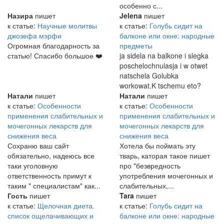
особенно с...
Назира
пишет
Jelena
пишет
к статье:
Научные молитвы
к статье:
Голубь сидит на
джозефа мэрфи
балконе или окне: народные
Огромная благодарность за
предметы
статью! Спасибо большое ❤️
ja sidela na balkone i slegka
poschelochnulasja i w otwet
natschela Golubka
workowat.K tschemu eto?
Натали
пишет
Натали
пишет
к статье:
Особенности
к статье:
Особенности
применения слабительных и
применения слабительных и
мочегонных лекарств для
мочегонных лекарств для
снижения веса
снижения веса
Сохраню ваш сайт
Хотела бы поймать эту
обязательно, надеюсь все
тварь, каторая такое пишет
таки уголовную
про "безвредность
ответственность примут к
употребления мочегонных и
таким " специалистам" как...
слабительных,...
Гость
пишет
Tara
пишет
к статье:
Щелочная диета.
к статье:
Голубь сидит на
список ощелачивающих и
балконе или окне: народные