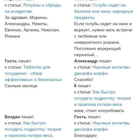
к статье:
Ритуалы и обряды
к статье:
Голубь сидит на
на рождество
балконе или окне: народные
За здравие..Марины,
предметы
Александры, Никиты,
Если голубь сидит на окне и
Евгении, Артема, Николая,
воркует, нужно жать встречи
Романа
с любимым или
невероятного романа.
Постоянно воркующий
пернатый...
Гость
пишет
Александр
пишет
к статье:
Таблетки для
к статье:
Научные молитвы
похудения - обзор
джозефа мэрфи
эффективных и безопасных
Спасибо!
Сколько месяце
k
пишет
к статье:
Как быстро
похудеть подростку: теория
и практика потери веса
ммм, стоит попробовать
Богдан
пишет
Гость
пишет
к статье:
Как быстро
к статье:
Научные молитвы
похудеть подростку: теория
джозефа мэрфи
и практика потери веса
Благодарю