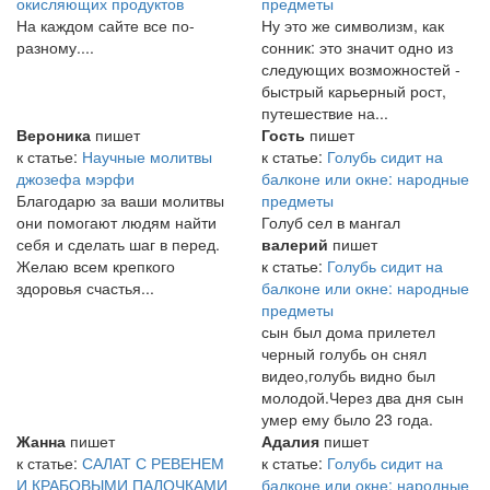
окисляющих продуктов
предметы
На каждом сайте все по-
Ну это же символизм, как
разному....
сонник: это значит одно из
следующих возможностей -
быстрый карьерный рост,
путешествие на...
Вероника
пишет
Гость
пишет
к статье:
Научные молитвы
к статье:
Голубь сидит на
джозефа мэрфи
балконе или окне: народные
Благодарю за ваши молитвы
предметы
они помогают людям найти
Голуб сел в мангал
себя и сделать шаг в перед.
валерий
пишет
Желаю всем крепкого
к статье:
Голубь сидит на
здоровья счастья...
балконе или окне: народные
предметы
сын был дома прилетел
черный голубь он снял
видео,голубь видно был
молодой.Через два дня сын
умер ему было 23 года.
Жанна
пишет
Адалия
пишет
к статье:
САЛАТ С РЕВЕНЕМ
к статье:
Голубь сидит на
И КРАБОВЫМИ ПАЛОЧКАМИ
балконе или окне: народные