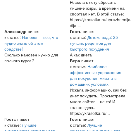
Решила к лету сбросить
лишние жиры, а времени на
спортзал нет. В этой статье:
https://ykrasotka.ru/uprazhnenija
dlja-...
Александр
пишет
Гость
пишет
к статье:
Нановен – все, что
к статье:
Детокс-вода: 25
нудно знать об этом
лучших рецептов для
средстве!
быстрого похудения
Сколько нановен нужно для
А как диета
полного курса?
Вера
пишет
к статье:
Наиболее
эффективные упражнения
для похудения живота в
домашних условиях
Искала информацию, как без
диет похудеть. Просмотрела
много сайтов – не то! И
только здесь:
https://ykrasotka.ru/...
Гость
пишет
Гость
пишет
к статье:
Лучшие
к статье:
Лучшие
симоронские ритуалы для
симоронские ритуалы для