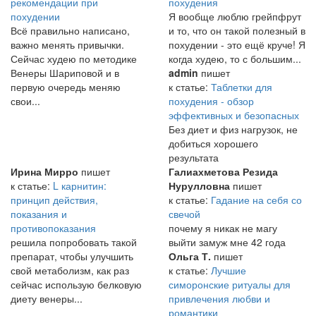
рекомендации при
похудения
похудении
Я вообще люблю грейпфрут
Всё правильно написано,
и то, что он такой полезный в
важно менять привычки.
похудении - это ещё круче! Я
Сейчас худею по методике
когда худею, то с большим...
Венеры Шариповой и в
admin
пишет
первую очередь меняю
к статье:
Таблетки для
свои...
похудения - обзор
эффективных и безопасных
Без диет и физ нагрузок, не
добиться хорошего
результата
Ирина Мирро
пишет
Галиахметова Резида
к статье:
L карнитин:
Нурулловна
пишет
принцип действия,
к статье:
Гадание на себя со
показания и
свечой
противопоказания
почему я никак не магу
решила попробовать такой
выйти замуж мне 42 года
препарат, чтобы улучшить
Ольга Т.
пишет
свой метаболизм, как раз
к статье:
Лучшие
сейчас использую белковую
симоронские ритуалы для
диету венеры...
привлечения любви и
романтики