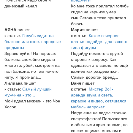
денежный канал
Ко мне тоже прилетал голубь
сидел на карнизе,умер
сын.Сегодня тоже прилетел
боюсь..
АЯНА
пишет
Мария
пишет
к статье:
Голубь сидит на
к статье:
Какое вечернее
балконе или окне: народные
платье подойдет для вашего
предметы
типа фигуры
Здравствуйте! На перилах
Подойду немного с другой
балкона спокойно сидели
стороны к вопросу. Как
много голубей, смотрели на
одеваться это важно, но ещё
пол балкона, но там ничего
важнее как раздеваться.
нету. Я прогнала...
Самый дорогой бренд...
Лилиана
пишет
Ваня
пишет
к статье:
Самый лучший
к статье:
Мистер Во! -
мужчина - это...
аренда звука и света,
Мой идеал мужчин - это Чон
караоке и видео, сетящаяся
Хосок.
мебель напрокат
Нигде еще не видел столько
спецэффектов! Пользовался
и обычными крио-ганами, но
со светящимся стволом и