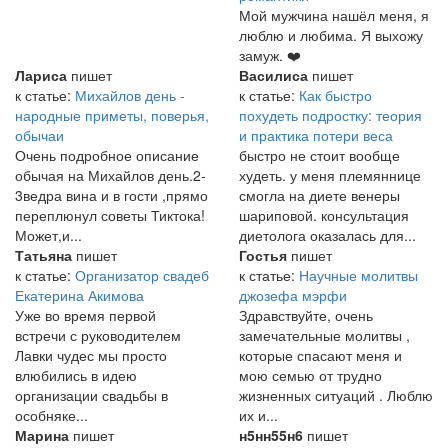
Мой мужчина нашёл меня, я
люблю и любима. Я выхожу
замуж. ❤️
Лариса
пишет
Василиса
пишет
к статье:
Михайлов день -
к статье:
Как быстро
народные приметы, поверья,
похудеть подростку: теория
обычаи
и практика потери веса
Очень подробное описание
быстро не стоит вообще
обычая на Михайлов день.2-
худеть. у меня племяннице
3ведра вина и в гости ,прямо
смогла на диете венеры
переплюнул советы Тиктока!
шариповой. консультация
Может,и...
диетолога оказалась для...
Татьяна
пишет
Гостья
пишет
к статье:
Организатор свадеб
к статье:
Научные молитвы
Екатерина Акимова
джозефа мэрфи
Уже во время первой
Здравствуйте, очень
встречи с руководителем
замечательные молитвы ,
Лавки чудес мы просто
которые спасают меня и
влюбились в идею
мою семью от трудно
организации свадьбы в
жизненных ситуаций . Люблю
особняке...
их и...
Марина
пишет
н5нн55н6
пишет