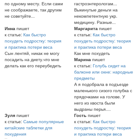
по одному месту. Если сами
гастроэнтерологам...
не соображаете, так другим
Выкинутые деньги на
не советуйте...
некомпетентную укр.
медицину. Разные...
Инна
пишет
Маргарита
пишет
к статье:
Как быстро
к статье:
Как быстро
похудеть подростку: теория
похудеть подростку: теория
и практика потери веса
и практика потери веса
Сын лентяй, никак не могу
Как мне похудеть
посадить на диету.что мне
Марина
пишет
делать как его переубедить
к статье:
Голубь сидит на
балконе или окне: народные
предметы
А я подобрала в подъезде
маленького сизого голубка с
прядочками на голове. У
него из хвоста были
выдраны перья....
Зуля
пишет
Гость
пишет
к статье:
Самые популярные
к статье:
Как быстро
китайские таблетки для
похудеть подростку: теория
похудения
и практика потери веса