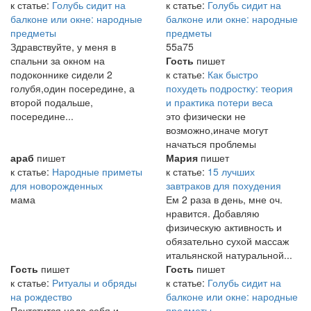
к статье:
Голубь сидит на
к статье:
Голубь сидит на
балконе или окне: народные
балконе или окне: народные
предметы
предметы
Здравствуйте, у меня в
55а75
спальни за окном на
Гость
пишет
подоконнике сидели 2
к статье:
Как быстро
голубя,один посередине, а
похудеть подростку: теория
второй подальше,
и практика потери веса
посередине...
это физически не
возможно,иначе могут
начаться проблемы
араб
пишет
Мария
пишет
к статье:
Народные приметы
к статье:
15 лучших
для новорожденных
завтраков для похудения
мама
Ем 2 раза в день, мне оч.
нравится. Добавляю
физическую активность и
обязательно сухой массаж
итальянской натуральной...
Гость
пишет
Гость
пишет
к статье:
Ритуалы и обряды
к статье:
Голубь сидит на
на рождество
балконе или окне: народные
Почтстится надо себя и
предметы