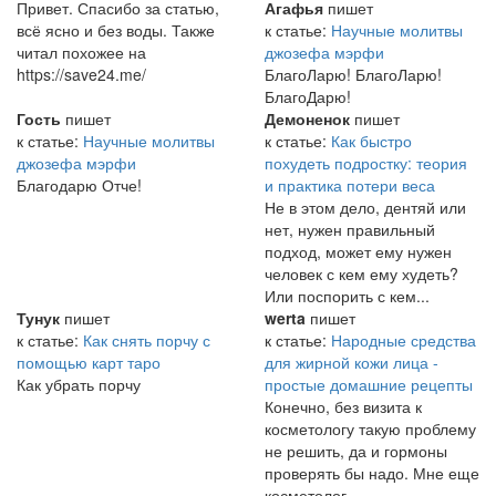
Привет. Спасибо за статью,
Агафья
пишет
всё ясно и без воды. Также
к статье:
Научные молитвы
читал похожее на
джозефа мэрфи
https://save24.me/
БлагоЛарю! БлагоЛарю!
БлагоДарю!
Гость
пишет
Демоненок
пишет
к статье:
Научные молитвы
к статье:
Как быстро
джозефа мэрфи
похудеть подростку: теория
Благодарю Отче!
и практика потери веса
Не в этом дело, дентяй или
нет, нужен правильный
подход, может ему нужен
человек с кем ему худеть?
Или поспорить с кем...
Тунук
пишет
werta
пишет
к статье:
Как снять порчу с
к статье:
Народные средства
помощью карт таро
для жирной кожи лица -
Как убрать порчу
простые домашние рецепты
Конечно, без визита к
косметологу такую проблему
не решить, да и гормоны
проверять бы надо. Мне еще
косметолог...