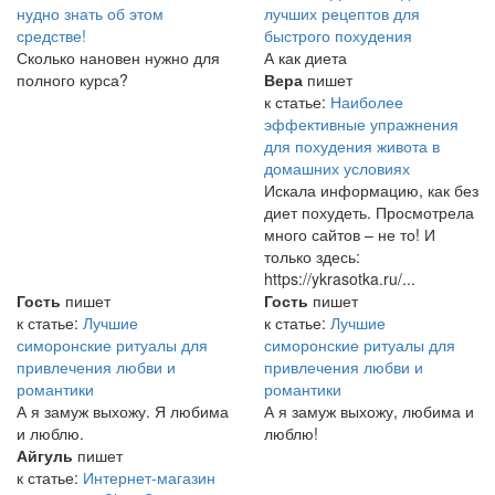
нудно знать об этом
лучших рецептов для
средстве!
быстрого похудения
Сколько нановен нужно для
А как диета
полного курса?
Вера
пишет
к статье:
Наиболее
эффективные упражнения
для похудения живота в
домашних условиях
Искала информацию, как без
диет похудеть. Просмотрела
много сайтов – не то! И
только здесь:
https://ykrasotka.ru/...
Гость
пишет
Гость
пишет
к статье:
Лучшие
к статье:
Лучшие
симоронские ритуалы для
симоронские ритуалы для
привлечения любви и
привлечения любви и
романтики
романтики
А я замуж выхожу. Я любима
А я замуж выхожу, любима и
и люблю.
люблю!
Айгуль
пишет
к статье:
Интернет-магазин