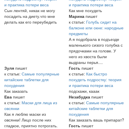
и практика потери веса
и практика потери веса
Сын лентяй, никак не могу
Как мне похудеть
посадить на диету.что мне
Марина
пишет
делать как его переубедить
к статье:
Голубь сидит на
балконе или окне: народные
предметы
А я подобрала в подъезде
маленького сизого голубка с
прядочками на голове. У
него из хвоста были
выдраны перья....
Зуля
пишет
Гость
пишет
к статье:
Самые популярные
к статье:
Как быстро
китайские таблетки для
похудеть подростку: теория
похудения
и практика потери веса
Как заказать
подскажи, кааак
Ева
пишет
Незабудка
пишет
к статье:
Маски для лица из
к статье:
Самые популярные
овсянки
китайские таблетки для
Как я люблю маски из
похудения
овсянки! Лицо после них
Как заказать вашь припарат?
гладкое, приятно потрогать.
Гость
пишет