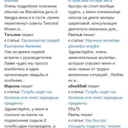
обычаи
и практика потери веса
Очень подробное описание
быстро не стоит вообще
обычая на Михайлов день.2-
худеть. у меня племяннице
3ведра вина и в гости ,прямо
смогла на диете венеры
переплюнул советы Тиктока!
шариповой. консультация
Может,и...
диетолога оказалась для...
Татьяна
пишет
Гостья
пишет
к статье:
Организатор свадеб
к статье:
Научные молитвы
Екатерина Акимова
джозефа мэрфи
Уже во время первой
Здравствуйте, очень
встречи с руководителем
замечательные молитвы ,
Лавки чудес мы просто
которые спасают меня и
влюбились в идею
мою семью от трудно
организации свадьбы в
жизненных ситуаций . Люблю
особняке...
их и...
Марина
пишет
н5нн55н6
пишет
к статье:
Голубь сидит на
к статье:
Голубь сидит на
балконе или окне: народные
балконе или окне: народные
предметы
предметы
Здравствуйте, у меня в
55а75
спальни за окном на
Гость
пишет
подоконнике сидели 2
к статье:
Как быстро
голубя,один посередине, а
похудеть подростку: теория