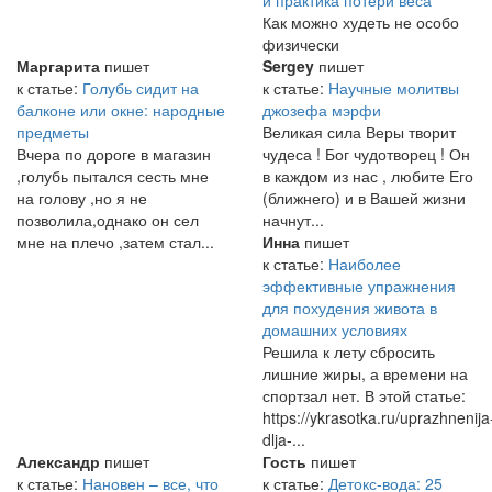
и практика потери веса
Как можно худеть не особо
физически
Маргарита
пишет
Sergey
пишет
к статье:
Голубь сидит на
к статье:
Научные молитвы
балконе или окне: народные
джозефа мэрфи
предметы
Великая сила Веры творит
Вчера по дороге в магазин
чудеса ! Бог чудотворец ! Он
,голубь пытался сесть мне
в каждом из нас , любите Его
на голову ,но я не
(ближнего) и в Вашей жизни
позволила,однако он сел
начнут...
мне на плечо ,затем стал...
Инна
пишет
к статье:
Наиболее
эффективные упражнения
для похудения живота в
домашних условиях
Решила к лету сбросить
лишние жиры, а времени на
спортзал нет. В этой статье:
https://ykrasotka.ru/uprazhnenija
dlja-...
Александр
пишет
Гость
пишет
к статье:
Нановен – все, что
к статье:
Детокс-вода: 25