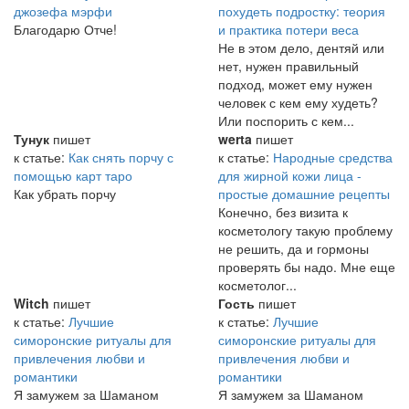
джозефа мэрфи
похудеть подростку: теория
Благодарю Отче!
и практика потери веса
Не в этом дело, дентяй или
нет, нужен правильный
подход, может ему нужен
человек с кем ему худеть?
Или поспорить с кем...
Тунук
пишет
werta
пишет
к статье:
Как снять порчу с
к статье:
Народные средства
помощью карт таро
для жирной кожи лица -
Как убрать порчу
простые домашние рецепты
Конечно, без визита к
косметологу такую проблему
не решить, да и гормоны
проверять бы надо. Мне еще
косметолог...
Witch
пишет
Гость
пишет
к статье:
Лучшие
к статье:
Лучшие
симоронские ритуалы для
симоронские ритуалы для
привлечения любви и
привлечения любви и
романтики
романтики
Я замужем за Шаманом
Я замужем за Шаманом