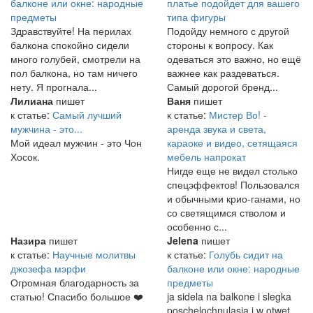
балконе или окне: народные
платье подойдет для вашего
предметы
типа фигуры
Здравствуйте! На перилах
Подойду немного с другой
балкона спокойно сидели
стороны к вопросу. Как
много голубей, смотрели на
одеваться это важно, но ещё
пол балкона, но там ничего
важнее как раздеваться.
нету. Я прогнала...
Самый дорогой бренд...
Лилиана
пишет
Ваня
пишет
к статье:
Самый лучший
к статье:
Мистер Во! -
мужчина - это...
аренда звука и света,
Мой идеал мужчин - это Чон
караоке и видео, сетящаяся
Хосок.
мебель напрокат
Нигде еще не видел столько
спецэффектов! Пользовался
и обычными крио-ганами, но
со светящимся стволом и
особенно с...
Назира
пишет
Jelena
пишет
к статье:
Научные молитвы
к статье:
Голубь сидит на
джозефа мэрфи
балконе или окне: народные
Огромная благодарность за
предметы
статью! Спасибо большое ❤️
ja sidela na balkone i slegka
poschelochnulasja i w otwet