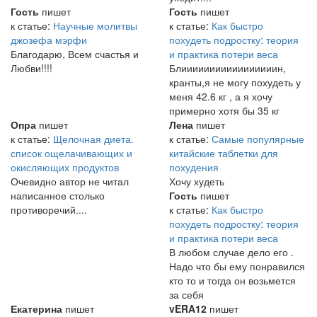
Гость
пишет
Гость
пишет
к статье:
Научные молитвы
к статье:
Как быстро
джозефа мэрфи
похудеть подростку: теория
Благодарю, Всем счастья и
и практика потери веса
Любви!!!!
Блииииииииииииииииин,
кранты,я не могу похудеть у
меня 42.6 кг , а я хочу
примерно хотя бы 35 кг
Опра
пишет
Лена
пишет
к статье:
Щелочная диета.
к статье:
Самые популярные
список ощелачивающих и
китайские таблетки для
окисляющих продуктов
похудения
Очевидно автор не читал
Хочу худеть
написанное столько
Гость
пишет
противоречий....
к статье:
Как быстро
похудеть подростку: теория
и практика потери веса
В любом случае дело его .
Надо что бы ему понравился
кто то и тогда он возьмется
за себя
Екатерина
пишет
vERA12
пишет