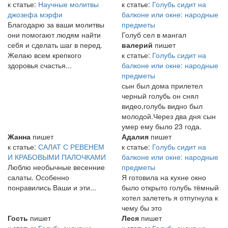
к статье:
Научные молитвы
к статье:
Голубь сидит на
джозефа мэрфи
балконе или окне: народные
Благодарю за ваши молитвы
предметы
они помогают людям найти
Голуб сел в мангал
себя и сделать шаг в перед.
валерий
пишет
Желаю всем крепкого
к статье:
Голубь сидит на
здоровья счастья...
балконе или окне: народные
предметы
сын был дома прилетел
черный голубь он снял
видео,голубь видно был
молодой.Через два дня сын
умер ему было 23 года.
Жанна
пишет
Адалия
пишет
к статье:
САЛАТ С РЕВЕНЕМ
к статье:
Голубь сидит на
И КРАБОВЫМИ ПАЛОЧКАМИ
балконе или окне: народные
Люблю необычные весенние
предметы
салаты. Особенно
Я готовила на кухне окно
понравились Ваши и эти...
было открыто голубь тёмный
хотел залететь я отпугнула к
чему бы это
Гость
пишет
Леся
пишет