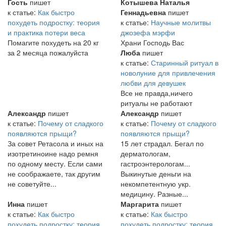
Гость
пишет
Котышева Наталья
к статье:
Как быстро
Геннадьевна
пишет
похудеть подростку: теория
к статье:
Научные молитвы
и практика потери веса
джозефа мэрфи
Помагите похудеть на 20 кг
Храни Господь Вас
за 2 месяца пожалуйста
Люба
пишет
к статье:
Старинный ритуал в
новолуние для привлечения
любви для девушек
Все не правда,ничего
ритуалы не работают
Александр
пишет
Александр
пишет
к статье:
Почему от сладкого
к статье:
Почему от сладкого
появляются прыщи?
появляются прыщи?
За совет Ретасола и иных на
15 лет страдал. Бегал по
изотретиноине надо ремня
дерматологам,
по одному месту. Если сами
гастроэнтерологам...
не соображаете, так другим
Выкинутые деньги на
не советуйте...
некомпетентную укр.
медицину. Разные...
Инна
пишет
Маргарита
пишет
к статье:
Как быстро
к статье:
Как быстро
похудеть подростку: теория
похудеть подростку: теория