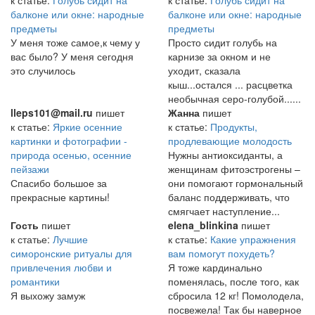
к статье:
Голубь сидит на
к статье:
Голубь сидит на
балконе или окне: народные
балконе или окне: народные
предметы
предметы
У меня тоже самое,к чему у
Просто сидит голубь на
вас было? У меня сегодня
карнизе за окном и не
это случилось
уходит, сказала
кыш...остался ... расцветка
необычная серо-голубой......
lleps101@mail.ru
пишет
Жанна
пишет
к статье:
Яркие осенние
к статье:
Продукты,
картинки и фотографии -
продлевающие молодость
природа осенью, осенние
Нужны антиоксиданты, а
пейзажи
женщинам фитоэстрогены –
Спасибо большое за
они помогают гормональный
прекрасные картины!
баланс поддерживать, что
смягчает наступление...
Гость
пишет
elena_blinkina
пишет
к статье:
Лучшие
к статье:
Какие упражнения
симоронские ритуалы для
вам помогут похудеть?
привлечения любви и
Я тоже кардинально
романтики
поменялась, после того, как
Я выхожу замуж
сбросила 12 кг! Помолодела,
посвежела! Так бы наверное