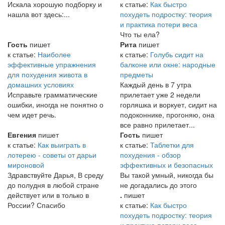
Искала хорошую подборку и
к статье:
Как быстро
нашла вот здесь:...
похудеть подростку: теория
и практика потери веса
Что ты ела?
Гость
пишет
Рита
пишет
к статье:
Наиболее
к статье:
Голубь сидит на
эффективные упражнения
балконе или окне: народные
для похудения живота в
предметы
домашних условиях
Каждый день в 7 утра
Исправьте грамматические
прилетает уже 2 недели
ошибки, иногда не понятно о
горляшка и воркует, сидит на
чем идет речь.
подоконнике, прогоняю, она
все равно прилетает...
Евгения
пишет
Гость
пишет
к статье:
Как выиграть в
к статье:
Таблетки для
лотерею - советы от дарьи
похудения - обзор
мироновой
эффективных и безопасных
Здравствуйте Дарья, В среду
Вы такой умный, никогда бы
до полудня в любой стране
не догадались до этого
действует или в только в
.
пишет
России? Спасибо
к статье:
Как быстро
похудеть подростку: теория