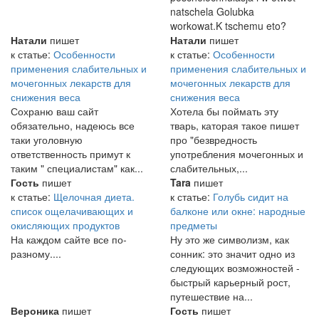
natschela Golubka
workowat.K tschemu eto?
Натали
пишет
Натали
пишет
к статье:
Особенности
к статье:
Особенности
применения слабительных и
применения слабительных и
мочегонных лекарств для
мочегонных лекарств для
снижения веса
снижения веса
Сохраню ваш сайт
Хотела бы поймать эту
обязательно, надеюсь все
тварь, каторая такое пишет
таки уголовную
про "безвредность
ответственность примут к
употребления мочегонных и
таким " специалистам" как...
слабительных,...
Гость
пишет
Tara
пишет
к статье:
Щелочная диета.
к статье:
Голубь сидит на
список ощелачивающих и
балконе или окне: народные
окисляющих продуктов
предметы
На каждом сайте все по-
Ну это же символизм, как
разному....
сонник: это значит одно из
следующих возможностей -
быстрый карьерный рост,
путешествие на...
Вероника
пишет
Гость
пишет