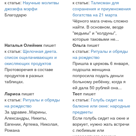
к статье:
Научные молитвы
к статье:
Талисман для
джозефа мэрфи
сохранения и приумножения
Благодарю
богатства на 21 марта
Чёрного мага очень сложно
найти. В основном, везде
"ведьмы" и "колдуны",
которые таковыми не...
Наталья Олейник
пишет
Ольга
пишет
к статье:
Щелочная диета.
к статье:
Ритуалы и обряды
список ощелачивающих и
на рождество
окисляющих продуктов
Пришла в церковь 6 января,
Протоворечия в составе
подошла женщина
продуктов в разных
попросила подать деньги
таблицах.
больному ребёнку, когда я
ей дала 50 рублей она...
Лариса
пишет
Тест
пишет
к статье:
Ритуалы и обряды
к статье:
Голубь сидит на
на рождество
балконе или окне: народные
За здравие..Марины,
предметы
Александры, Никиты,
Если голубь сидит на окне и
Евгении, Артема, Николая,
воркует, нужно жать встречи
Романа
с любимым или