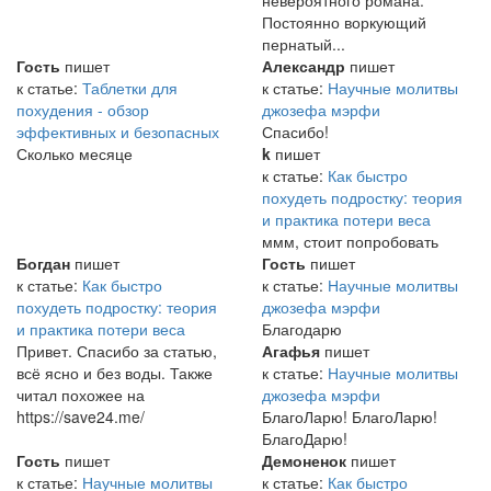
невероятного романа.
Постоянно воркующий
пернатый...
Гость
пишет
Александр
пишет
к статье:
Таблетки для
к статье:
Научные молитвы
похудения - обзор
джозефа мэрфи
эффективных и безопасных
Спасибо!
Сколько месяце
k
пишет
к статье:
Как быстро
похудеть подростку: теория
и практика потери веса
ммм, стоит попробовать
Богдан
пишет
Гость
пишет
к статье:
Как быстро
к статье:
Научные молитвы
похудеть подростку: теория
джозефа мэрфи
и практика потери веса
Благодарю
Привет. Спасибо за статью,
Агафья
пишет
всё ясно и без воды. Также
к статье:
Научные молитвы
читал похожее на
джозефа мэрфи
https://save24.me/
БлагоЛарю! БлагоЛарю!
БлагоДарю!
Гость
пишет
Демоненок
пишет
к статье:
Научные молитвы
к статье:
Как быстро