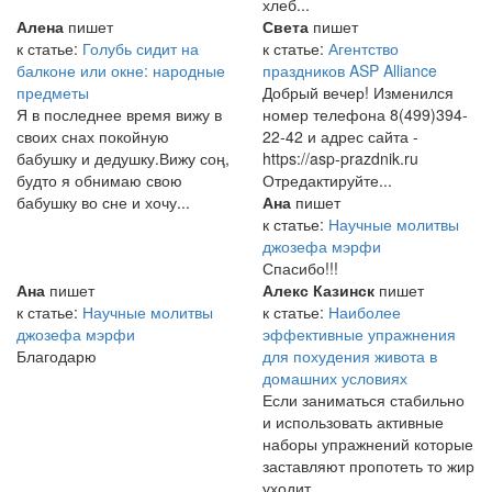
хлеб...
Алена
пишет
Света
пишет
к статье:
Голубь сидит на
к статье:
Агентство
балконе или окне: народные
праздников ASP Alliance
предметы
Добрый вечер! Изменился
Я в последнее время вижу в
номер телефона 8(499)394-
своих снах покойную
22-42 и адрес сайта -
бабушку и дедушку.Вижу соң,
https://asp-prazdnik.ru
будто я обнимаю свою
Отредактируйте...
бабушку во сне и хочу...
Ана
пишет
к статье:
Научные молитвы
джозефа мэрфи
Спасибо!!!
Ана
пишет
Алекс Казинск
пишет
к статье:
Научные молитвы
к статье:
Наиболее
джозефа мэрфи
эффективные упражнения
Благодарю
для похудения живота в
домашних условиях
Если заниматься стабильно
и использовать активные
наборы упражнений которые
заставляют пропотеть то жир
уходит....