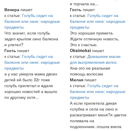
и торчала на...
Венера
пишет
Гость
пишет
к статье:
Голубь сидит на
к статье:
Голубь сидит на
балконе или окне: народные
балконе или окне: народные
предметы
предметы
Что значит, если голубь
Это хорошая примета.
задел крылом окно балкона
Ждите отличную новость.
и улетел?
Это к счастью.
Гость
пишет
Oksimoksi
пишет
к статье:
Голубь сидит на
к статье:
Домашние маски
балконе или окне: народные
для выпрямления волос
предметы
Хна-это не реальная
а у нас умерла мама двоих
помощь волосам
детей ей было 32г тоже
Милая
пишет
голубь прилетал и ждали
к статье:
Голубь сидит на
хороших новостей а вышло
балконе или окне: народные
по другому хотя...
предметы
А если прилетела дикая
голубка и села на окно и
расматривает меня?я цветок
поливала на
подоконнике..пошла взяла