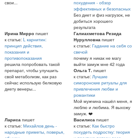
свои...
похудения - обзор
эффективных и безопасных
Без диет и физ нагрузок, не
добиться хорошего
результата
Ирина Мирро
пишет
Галиахметова Резида
к статье:
L карнитин:
Нурулловна
пишет
принцип действия,
к статье:
Гадание на себя со
показания и
свечой
противопоказания
почему я никак не магу
решила попробовать такой
выйти замуж мне 42 года
препарат, чтобы улучшить
Ольга Т.
пишет
свой метаболизм, как раз
к статье:
Лучшие
сейчас использую белковую
симоронские ритуалы для
диету венеры...
привлечения любви и
романтики
Мой мужчина нашёл меня, я
люблю и любима. Я выхожу
замуж. ❤️
Лариса
пишет
Василиса
пишет
к статье:
Михайлов день -
к статье:
Как быстро
народные приметы, поверья,
похудеть подростку: теория