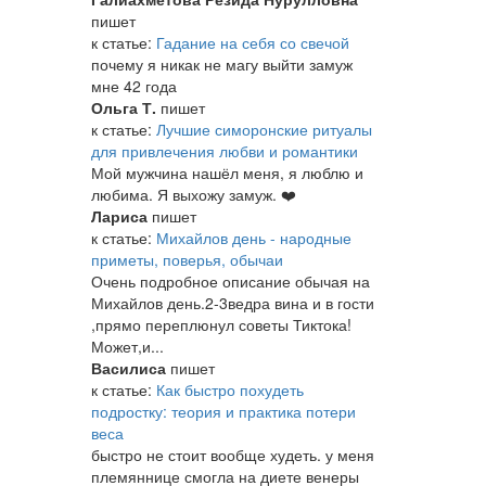
пишет
к статье:
Гадание на себя со свечой
почему я никак не магу выйти замуж
мне 42 года
Ольга Т.
пишет
к статье:
Лучшие симоронские ритуалы
для привлечения любви и романтики
Мой мужчина нашёл меня, я люблю и
любима. Я выхожу замуж. ❤️
Лариса
пишет
к статье:
Михайлов день - народные
приметы, поверья, обычаи
Очень подробное описание обычая на
Михайлов день.2-3ведра вина и в гости
,прямо переплюнул советы Тиктока!
Может,и...
Василиса
пишет
к статье:
Как быстро похудеть
подростку: теория и практика потери
веса
быстро не стоит вообще худеть. у меня
племяннице смогла на диете венеры