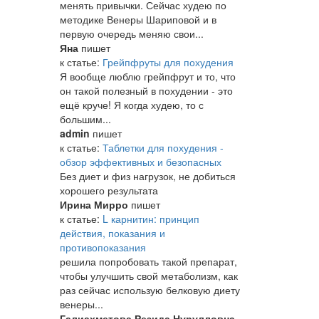
менять привычки. Сейчас худею по
методике Венеры Шариповой и в
первую очередь меняю свои...
Яна
пишет
к статье:
Грейпфруты для похудения
Я вообще люблю грейпфрут и то, что
он такой полезный в похудении - это
ещё круче! Я когда худею, то с
большим...
admin
пишет
к статье:
Таблетки для похудения -
обзор эффективных и безопасных
Без диет и физ нагрузок, не добиться
хорошего результата
Ирина Мирро
пишет
к статье:
L карнитин: принцип
действия, показания и
противопоказания
решила попробовать такой препарат,
чтобы улучшить свой метаболизм, как
раз сейчас использую белковую диету
венеры...
Галиахметова Резида Нурулловна