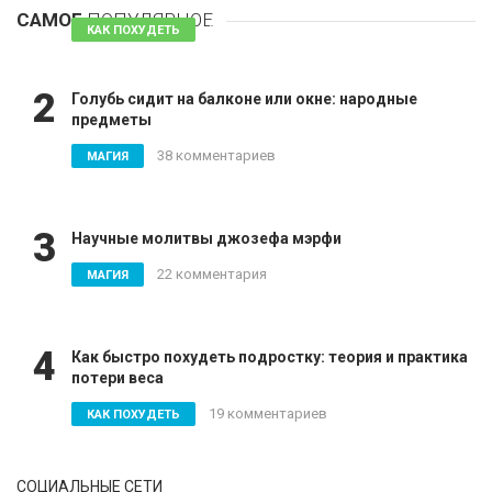
САМОЕ
ПОПУЛЯРНОЕ
81 комментарий
КАК ПОХУДЕТЬ
2
Голубь сидит на балконе или окне: народные
предметы
38 комментариев
МАГИЯ
3
Научные молитвы джозефа мэрфи
22 комментария
МАГИЯ
4
Как быстро похудеть подростку: теория и практика
потери веса
19 комментариев
КАК ПОХУДЕТЬ
СОЦИАЛЬНЫЕ СЕТИ