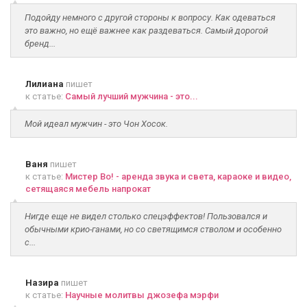
Подойду немного с другой стороны к вопросу. Как одеваться
это важно, но ещё важнее как раздеваться. Самый дорогой
бренд...
Лилиана
пишет
к статье:
Самый лучший мужчина - это...
Мой идеал мужчин - это Чон Хосок.
Ваня
пишет
к статье:
Мистер Во! - аренда звука и света, караоке и видео,
сетящаяся мебель напрокат
Нигде еще не видел столько спецэффектов! Пользовался и
обычными крио-ганами, но со светящимся стволом и особенно
с...
Назира
пишет
к статье:
Научные молитвы джозефа мэрфи