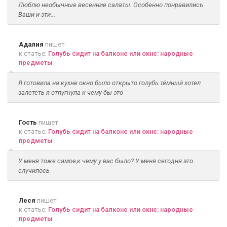
Люблю необычные весенние салаты. Особенно понравились
Ваши и эти...
Адалия
пишет
к статье:
Голубь сидит на балконе или окне: народные
предметы
Я готовила на кухне окно было открыто голубь тёмный хотел
залететь я отпугнула к чему бы это
Гость
пишет
к статье:
Голубь сидит на балконе или окне: народные
предметы
У меня тоже самое,к чему у вас было? У меня сегодня это
случилось
Леся
пишет
к статье:
Голубь сидит на балконе или окне: народные
предметы