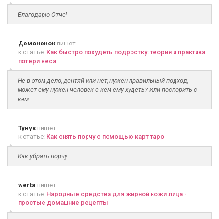
Благодарю Отче!
Демоненок
пишет
к статье:
Как быстро похудеть подростку: теория и практика
потери веса
Не в этом дело, дентяй или нет, нужен правильный подход,
может ему нужен человек с кем ему худеть? Или поспорить с
кем...
Тунук
пишет
к статье:
Как снять порчу с помощью карт таро
Как убрать порчу
werta
пишет
к статье:
Народные средства для жирной кожи лица -
простые домашние рецепты