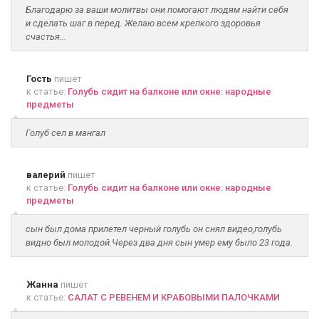
Благодарю за ваши молитвы они помогают людям найти себя
и сделать шаг в перед. Желаю всем крепкого здоровья
счастья...
Гость
пишет
к статье:
Голубь сидит на балконе или окне: народные
предметы
Голуб сел в мангал
валерий
пишет
к статье:
Голубь сидит на балконе или окне: народные
предметы
сын был дома прилетел черный голубь он снял видео,голубь
видно был молодой.Через два дня сын умер ему было 23 года.
Жанна
пишет
к статье:
САЛАТ С РЕВЕНЕМ И КРАБОВЫМИ ПАЛОЧКАМИ