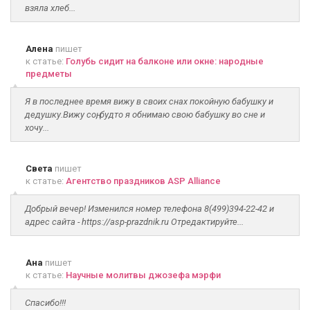
взяла хлеб...
Алена
пишет
к статье:
Голубь сидит на балконе или окне: народные
предметы
Я в последнее время вижу в своих снах покойную бабушку и
дедушку.Вижу соң, будто я обнимаю свою бабушку во сне и
хочу...
Света
пишет
к статье:
Агентство праздников ASP Alliance
Добрый вечер! Изменился номер телефона 8(499)394-22-42 и
адрес сайта - https://asp-prazdnik.ru Отредактируйте...
Ана
пишет
к статье:
Научные молитвы джозефа мэрфи
Спасибо!!!