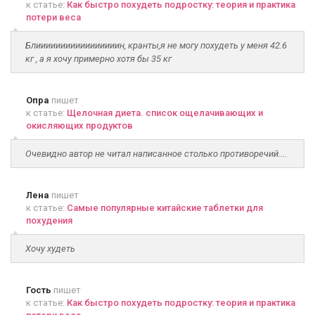
к статье:
Как быстро похудеть подростку: теория и практика
потери веса
Блииииииииииииииииин, кранты,я не могу похудеть у меня 42.6
кг , а я хочу примерно хотя бы 35 кг
Опра
пишет
к статье:
Щелочная диета. список ощелачивающих и
окисляющих продуктов
Очевидно автор не читал написанное столько противоречий....
Лена
пишет
к статье:
Самые популярные китайские таблетки для
похудения
Хочу худеть
Гость
пишет
к статье:
Как быстро похудеть подростку: теория и практика