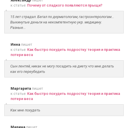
Александр
пишет
к статье:
Почему от сладкого появляются прыщи?
15 лет страдал. Бегал по дерматологам, гастроэнтерологам...
Выкинутые деньги на некомпетентную укр. медицину.
Разные...
Инна
пишет
к статье:
Как быстро похудеть подростку: теория и практика
потери веса
Сын лентяй, никак не могу посадить на диету.что мне делать
как его переубедить
Маргарита
пишет
к статье:
Как быстро похудеть подростку: теория и практика
потери веса
Как мне похудеть
Марина
пишет