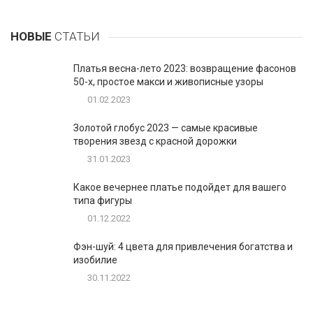
НОВЫЕ
СТАТЬИ
Платья весна-лето 2023: возвращение фасонов
50-х, простое макси и живописные узоры
01.02.2023
Золотой глобус 2023 — самые красивые
творения звезд с красной дорожки
31.01.2023
Какое вечернее платье подойдет для вашего
типа фигуры
01.12.2022
Фэн-шуй: 4 цвета для привлечения богатства и
изобилие
30.11.2022
1
Таблетки для похудения - обзор эффективных и
безопасных