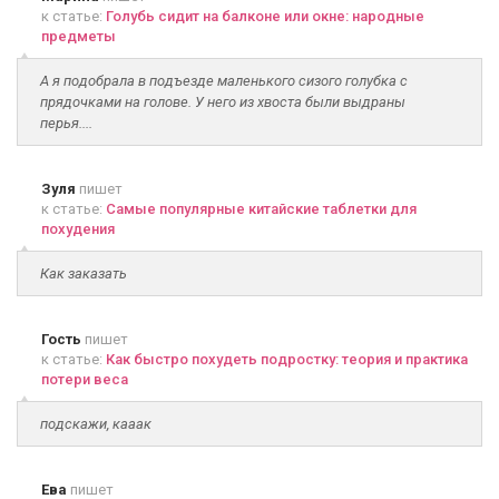
к статье:
Голубь сидит на балконе или окне: народные
предметы
А я подобрала в подъезде маленького сизого голубка с
прядочками на голове. У него из хвоста были выдраны
перья....
Зуля
пишет
к статье:
Самые популярные китайские таблетки для
похудения
Как заказать
Гость
пишет
к статье:
Как быстро похудеть подростку: теория и практика
потери веса
подскажи, кааак
Ева
пишет