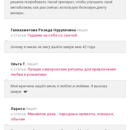
решила попробовать такой препарат, чтобы улучшить свой
метаболизм, как раз сейчас использую белковую диету
венеры...
Галиахметова Резида Нурулловна
пишет
к статье:
Гадание на себя со свечой
почему я никак не магу выйти замуж мне 42 года
Ольга Т.
пишет
к статье:
Лучшие симоронские ритуалы для привлечения
любви и романтики
Мой мужчина нашёл меня, я люблю и любима. Я выхожу
замуж. ❤️
Лариса
пишет
к статье:
Михайлов день - народные приметы, поверья,
обычаи