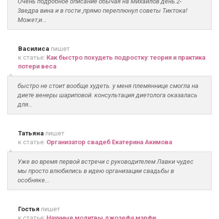
Очень подробное описание обычая на Михайлов день.2-
3ведра вина и в гости ,прямо переплюнул советы Тиктока!
Может,и...
Василиса
пишет
к статье:
Как быстро похудеть подростку: теория и практика
потери веса
быстро не стоит вообще худеть. у меня племяннице смогла на
диете венеры шариповой. консультация диетолога оказалась
для...
Татьяна
пишет
к статье:
Организатор свадеб Екатерина Акимова
Уже во время первой встречи с руководителем Лавки чудес
мы просто влюбились в идею организации свадьбы в
особняке...
Гостья
пишет
к статье:
Научные молитвы джозефа мэрфи