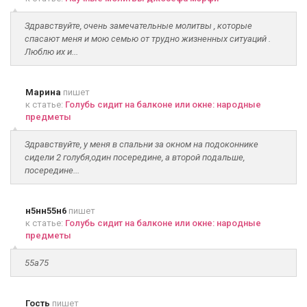
Здравствуйте, очень замечательные молитвы , которые
спасают меня и мою семью от трудно жизненных ситуаций .
Люблю их и...
Марина
пишет
к статье:
Голубь сидит на балконе или окне: народные
предметы
Здравствуйте, у меня в спальни за окном на подоконнике
сидели 2 голубя,один посередине, а второй подальше,
посередине...
н5нн55н6
пишет
к статье:
Голубь сидит на балконе или окне: народные
предметы
55а75
Гость
пишет