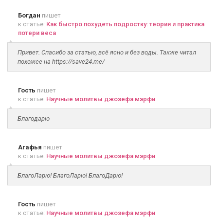
Богдан
пишет
к статье:
Как быстро похудеть подростку: теория и практика
потери веса
Привет. Спасибо за статью, всё ясно и без воды. Также читал
похожее на https://save24.me/
Гость
пишет
к статье:
Научные молитвы джозефа мэрфи
Благодарю
Агафья
пишет
к статье:
Научные молитвы джозефа мэрфи
БлагоЛарю! БлагоЛарю! БлагоДарю!
Гость
пишет
к статье:
Научные молитвы джозефа мэрфи