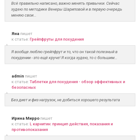
Всё правильно написано, важно менять привычки. Сейчас
худею по методике Венеры Шариповой и в первую очередь
меняю свои...
Яна
пишет
к статье:
Грейпфруты для похудения
Я вообще люблю грейпфрут и то, что он такой полезный в
похудении - это ещё круче! Я когда худею, то с большим...
admin
пишет
к статье:
Таблетки для похудения - обзор эффективных и
безопасных
Без диет и физ нагрузок, не добиться хорошего результата
Ирина Мирро
пишет
к статье:
L карнитин: принцип действия, показания и
противопоказания