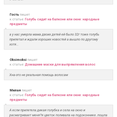
Гость
пишет
к статье:
Голубь сидит на балконе или окне: народные
предметы
а у нас умерла мама двоих детей ей было 32г тоже голубь
прилетал и ждали хороших новостей а вышло по другому
хотя...
Oksimoksi
пишет
к статье:
Домашние маски для выпрямления волос
Хна-это не реальная помощь волосам
Милая
пишет
к статье:
Голубь сидит на балконе или окне: народные
предметы
А если прилетела дикая голубка и села на окно и
расматривает меня?я цветок поливала на подоконнике..пошла