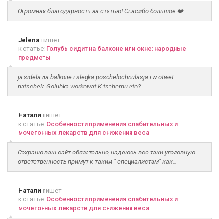
Огромная благодарность за статью! Спасибо большое ❤️
Jelena
пишет
к статье:
Голубь сидит на балконе или окне: народные
предметы
ja sidela na balkone i slegka poschelochnulasja i w otwet
natschela Golubka workowat.K tschemu eto?
Натали
пишет
к статье:
Особенности применения слабительных и
мочегонных лекарств для снижения веса
Сохраню ваш сайт обязательно, надеюсь все таки уголовную
ответственность примут к таким " специалистам" как...
Натали
пишет
к статье:
Особенности применения слабительных и
мочегонных лекарств для снижения веса