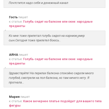
Почтстится надо себя и денежный канал
Гость
пишет
к статье:
Голубь сидит на балконе или окне: народные
предметы
Ко мне тоже прилетал голубь сидел на карнизе,умер
сын.Сегодня тоже прилетел боюсь..
АЯНА
пишет
к статье:
Голубь сидит на балконе или окне: народные
предметы
Здравствуйте! На перилах балкона спокойно сидели много
голубей, смотрели на пол балкона, но там ничего нету. Я
прогнала...
Мария
пишет
к статье:
Какое вечернее платье подойдет для вашего типа
фигуры