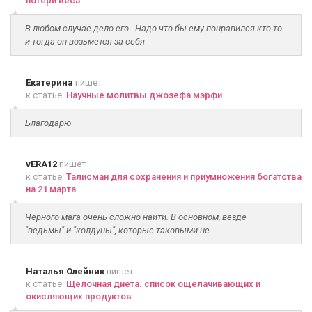
потери веса
В любом случае дело его . Надо что бы ему понравился кто то
и тогда он возьмется за себя
Екатерина
пишет
к статье:
Научные молитвы джозефа мэрфи
Благодарю
vERA12
пишет
к статье:
Талисман для сохранения и приумножения богатства
на 21 марта
Чёрного мага очень сложно найти. В основном, везде
"ведьмы" и "колдуны", которые таковыми не...
Наталья Олейник
пишет
к статье:
Щелочная диета. список ощелачивающих и
окисляющих продуктов