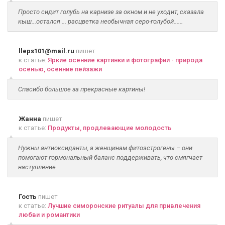
Просто сидит голубь на карнизе за окном и не уходит, сказала
кыш...остался ... расцветка необычная серо-голубой......
lleps101@mail.ru
пишет
к статье:
Яркие осенние картинки и фотографии - природа
осенью, осенние пейзажи
Спасибо большое за прекрасные картины!
Жанна
пишет
к статье:
Продукты, продлевающие молодость
Нужны антиоксиданты, а женщинам фитоэстрогены – они
помогают гормональный баланс поддерживать, что смягчает
наступление...
Гость
пишет
к статье:
Лучшие симоронские ритуалы для привлечения
любви и романтики