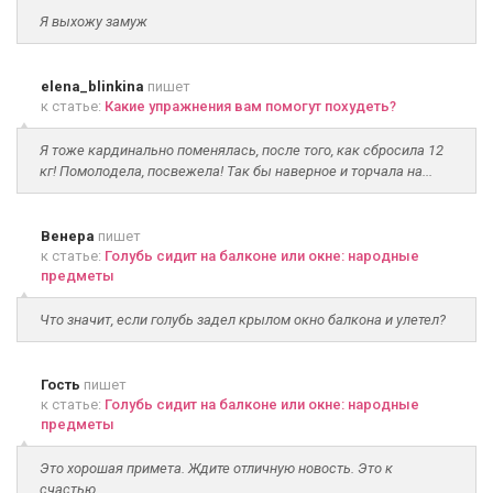
Я выхожу замуж
elena_blinkina
пишет
к статье:
Какие упражнения вам помогут похудеть?
Я тоже кардинально поменялась, после того, как сбросила 12
кг! Помолодела, посвежела! Так бы наверное и торчала на...
Венера
пишет
к статье:
Голубь сидит на балконе или окне: народные
предметы
Что значит, если голубь задел крылом окно балкона и улетел?
Гость
пишет
к статье:
Голубь сидит на балконе или окне: народные
предметы
Это хорошая примета. Ждите отличную новость. Это к
счастью.