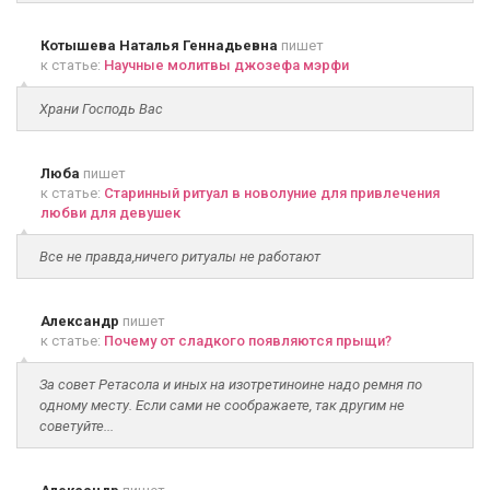
Котышева Наталья Геннадьевна
пишет
к статье:
Научные молитвы джозефа мэрфи
Храни Господь Вас
Люба
пишет
к статье:
Старинный ритуал в новолуние для привлечения
любви для девушек
Все не правда,ничего ритуалы не работают
Александр
пишет
к статье:
Почему от сладкого появляются прыщи?
За совет Ретасола и иных на изотретиноине надо ремня по
одному месту. Если сами не соображаете, так другим не
советуйте...