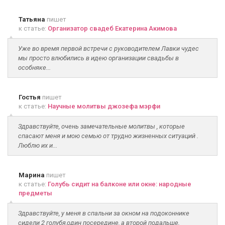
Татьяна
пишет
к статье:
Организатор свадеб Екатерина Акимова
Уже во время первой встречи с руководителем Лавки чудес
мы просто влюбились в идею организации свадьбы в
особняке...
Гостья
пишет
к статье:
Научные молитвы джозефа мэрфи
Здравствуйте, очень замечательные молитвы , которые
спасают меня и мою семью от трудно жизненных ситуаций .
Люблю их и...
Марина
пишет
к статье:
Голубь сидит на балконе или окне: народные
предметы
Здравствуйте, у меня в спальни за окном на подоконнике
сидели 2 голубя,один посередине, а второй подальше,