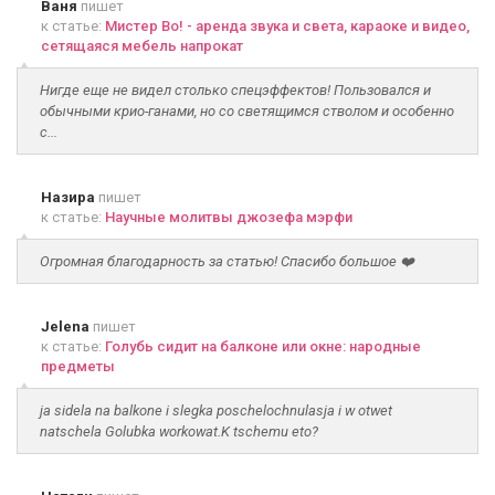
Ваня
пишет
к статье:
Мистер Во! - аренда звука и света, караоке и видео,
сетящаяся мебель напрокат
Нигде еще не видел столько спецэффектов! Пользовался и
обычными крио-ганами, но со светящимся стволом и особенно
с...
Назира
пишет
к статье:
Научные молитвы джозефа мэрфи
Огромная благодарность за статью! Спасибо большое ❤️
Jelena
пишет
к статье:
Голубь сидит на балконе или окне: народные
предметы
ja sidela na balkone i slegka poschelochnulasja i w otwet
natschela Golubka workowat.K tschemu eto?