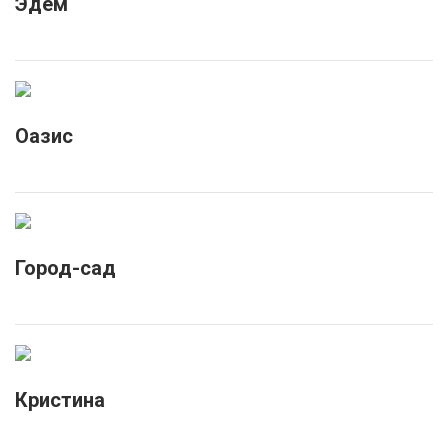
Эдем
Оазис
Город-сад
Кристина