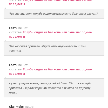
предметы
Что значит, если голубь задел крылом окно балкона и улетел?
Гость
пишет
к статье:
Голубь сидит на балконе или окне: народные
предметы
Это хорошая примета. Ждите отличную новость. Это к
счастью.
Гость
пишет
к статье:
Голубь сидит на балконе или окне: народные
предметы
а у нас умерла мама двоих детей ей было 32г тоже голубь
прилетал и ждали хороших новостей а вышло по другому
хотя...
Oksimoksi
пишет