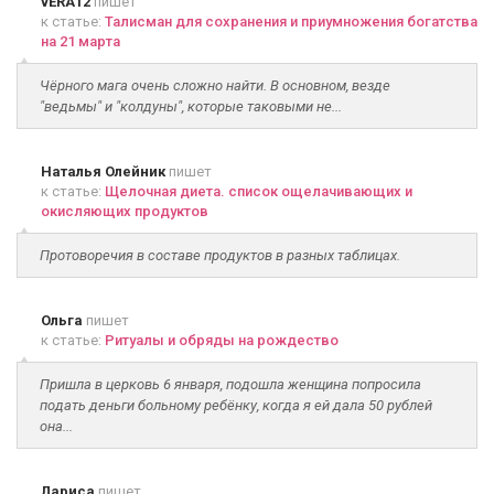
vERA12
пишет
к статье:
Талисман для сохранения и приумножения богатства
на 21 марта
Чёрного мага очень сложно найти. В основном, везде
"ведьмы" и "колдуны", которые таковыми не...
Наталья Олейник
пишет
к статье:
Щелочная диета. список ощелачивающих и
окисляющих продуктов
Протоворечия в составе продуктов в разных таблицах.
Ольга
пишет
к статье:
Ритуалы и обряды на рождество
Пришла в церковь 6 января, подошла женщина попросила
подать деньги больному ребёнку, когда я ей дала 50 рублей
она...
Лариса
пишет