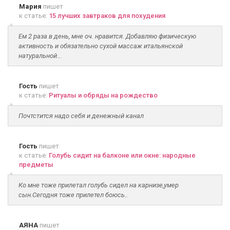
Мария
пишет
к статье:
15 лучших завтраков для похудения
Ем 2 раза в день, мне оч. нравится. Добавляю физическую
активность и обязательно сухой массаж итальянской
натуральной...
Гость
пишет
к статье:
Ритуалы и обряды на рождество
Почтстится надо себя и денежный канал
Гость
пишет
к статье:
Голубь сидит на балконе или окне: народные
предметы
Ко мне тоже прилетал голубь сидел на карнизе,умер
сын.Сегодня тоже прилетел боюсь..
АЯНА
пишет