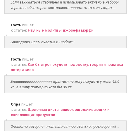
Если заниматься стабильно и использовать активные наборы
упражнений которые заставляют пропотеть то жир уходит....
Гость
пишет
к статье:
Научные молитвы джозефа мэрфи
Благодарю, Всем счастья и Любви!!!!
Гость
пишет
к статье:
Как быстро похудеть подростку: теория и практика
потери веса
Блииииииииииииииииин, кранты,я не могу похудеть у меня 42.6
кг , а я хочу примерно хотя бы 35 кг
Опра
пишет
к статье:
Щелочная диета. список ощелачивающих и
окисляющих продуктов
Очевидно автор не читал написанное столько противоречий....