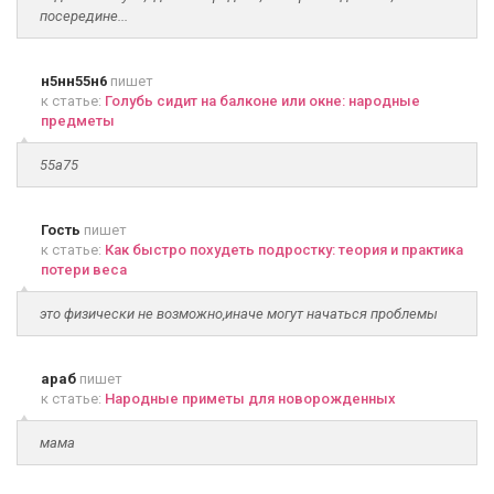
посередине...
н5нн55н6
пишет
к статье:
Голубь сидит на балконе или окне: народные
предметы
55а75
Гость
пишет
к статье:
Как быстро похудеть подростку: теория и практика
потери веса
это физически не возможно,иначе могут начаться проблемы
араб
пишет
к статье:
Народные приметы для новорожденных
мама