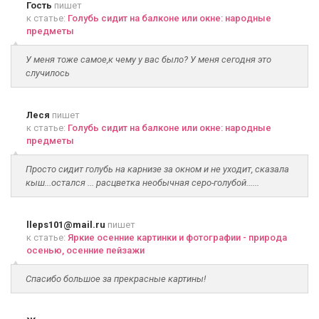
Гость
пишет
к статье:
Голубь сидит на балконе или окне: народные
предметы
У меня тоже самое,к чему у вас было? У меня сегодня это
случилось
Леся
пишет
к статье:
Голубь сидит на балконе или окне: народные
предметы
Просто сидит голубь на карнизе за окном и не уходит, сказала
кыш...остался ... расцветка необычная серо-голубой......
lleps101@mail.ru
пишет
к статье:
Яркие осенние картинки и фотографии - природа
осенью, осенние пейзажи
Спасибо большое за прекрасные картины!