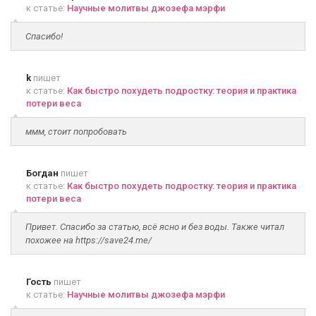
к статье:
Научные молитвы джозефа мэрфи
Спасибо!
k
пишет
к статье:
Как быстро похудеть подростку: теория и практика
потери веса
ммм, стоит попробовать
Богдан
пишет
к статье:
Как быстро похудеть подростку: теория и практика
потери веса
Привет. Спасибо за статью, всё ясно и без воды. Также читал
похожее на https://save24.me/
Гость
пишет
к статье:
Научные молитвы джозефа мэрфи