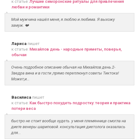
к статье:
Лучшие симоронские ритуалы для привлечения
любви и романтики
Мой мужчина нашёл меня, я люблю и любима. Я выхожу
замуж. ❤️
Лариса
пишет
к статье:
Михайлов день - народные приметы, поверья,
обычаи
Очень подробное описание обычая на Михайлов день.2-
3ведра вина и в гости ,прямо переплюнул советы Тиктока!
Может,и...
Василиса
пишет
к статье:
Как быстро похудеть подростку: теория и практика
потери веса
быстро не стоит вообще худеть. у меня племяннице смогла на
диете венеры шариповой. консультация диетолога оказалась
для...