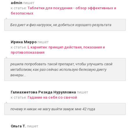
admin
пишет
к статье:
Таблетки для похудения - обзор эффективных и
безопасных
Без диет и физ нагрузок, не добиться хорошего результата
Ирина Мирро
пишет
к статье:
L карнитин: принцип действия, показания и
противопоказания
решила попробовать такой препарат, чтобы улучшить свой
метаболизм, как раз сейчас использую белковую диету
венеры...
Галиахметова Резида Нурулловна
пишет
к статье:
Гадание на себя со свечой
почему я никак не магу выйти замуж мне 42 года
Ольга Т.
пишет