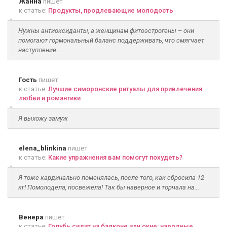
Жанна
пишет
к статье:
Продукты, продлевающие молодость
Нужны антиоксиданты, а женщинам фитоэстрогены – они
помогают гормональный баланс поддерживать, что смягчает
наступление...
Гость
пишет
к статье:
Лучшие симоронские ритуалы для привлечения
любви и романтики
Я выхожу замуж
elena_blinkina
пишет
к статье:
Какие упражнения вам помогут похудеть?
Я тоже кардинально поменялась, после того, как сбросила 12
кг! Помолодела, посвежела! Так бы наверное и торчала на...
Венера
пишет
к статье:
Голубь сидит на балконе или окне: народные