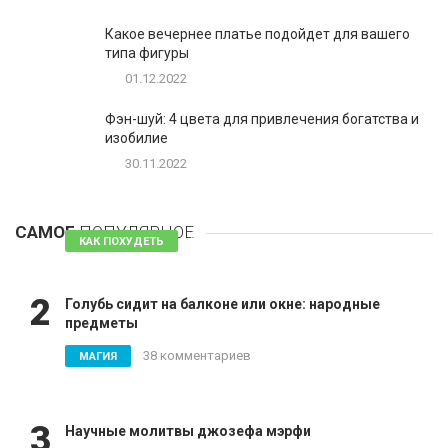
Какое вечернее платье подойдет для вашего
типа фигуры
01.12.2022
Фэн-шуй: 4 цвета для привлечения богатства и
изобилие
30.11.2022
1
Таблетки для похудения - обзор эффективных и
безопасных
САМОЕ
ПОПУЛЯРНОЕ
81 комментарий
КАК ПОХУДЕТЬ
2
Голубь сидит на балконе или окне: народные
предметы
38 комментариев
МАГИЯ
3
Научные молитвы джозефа мэрфи