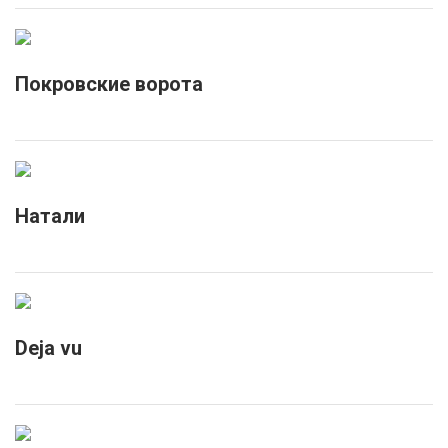
Покровские ворота
Натали
Deja vu