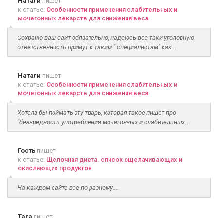
Натали
пишет
к статье:
Особенности применения слабительных и
мочегонных лекарств для снижения веса
Сохраню ваш сайт обязательно, надеюсь все таки уголовную
ответственность примут к таким " специалистам" как...
Натали
пишет
к статье:
Особенности применения слабительных и
мочегонных лекарств для снижения веса
Хотела бы поймать эту тварь, каторая такое пишет про
"безвредность употребления мочегонных и слабительных,...
Гость
пишет
к статье:
Щелочная диета. список ощелачивающих и
окисляющих продуктов
На каждом сайте все по-разному....
Tara
пишет