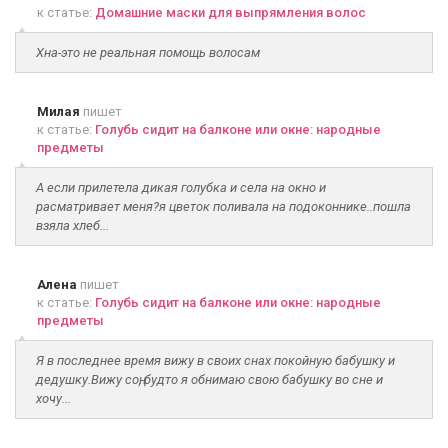
к статье:
Домашние маски для выпрямления волос
Хна-это не реальная помощь волосам
Милая
пишет
к статье:
Голубь сидит на балконе или окне: народные
предметы
А если прилетела дикая голубка и села на окно и
расматривает меня?я цветок поливала на подоконнике..пошла
взяла хлеб...
Алена
пишет
к статье:
Голубь сидит на балконе или окне: народные
предметы
Я в последнее время вижу в своих снах покойную бабушку и
дедушку.Вижу соң, будто я обнимаю свою бабушку во сне и
хочу...