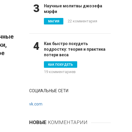
3
Научные молитвы джозефа
мэрфи
22 комментария
МАГИЯ
очные
4
ки,
Как быстро похудеть
подростку: теория и практика
ое
потери веса
КАК ПОХУДЕТЬ
19 комментариев
СОЦИАЛЬНЫЕ СЕТИ
vk.com
НОВЫЕ
КОММЕНТАРИИ