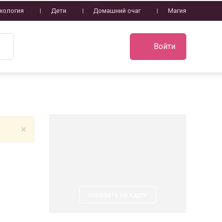
хология
Дети
Домашний очаг
Магия
Войти
×
показать на карте