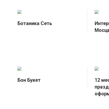
Ботаника Сеть
Интер
Мосцв
Бон Букет
12 ме
празд
офор