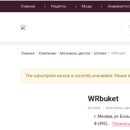
Главная
Рецепты
Мода
Знаменитос
Главная
Компании
Магазины цветов
Шопинг
WRbuket
The subscription service is currently unavailable. Please tr
WRbuket
Шопинг
›
Магазины цв
г. Москва, ул. Бол
8 (495) ...
Показать