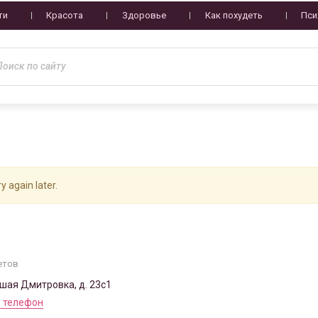
ти
Красота
Здоровье
Как похудеть
Пси
y again later.
етов
ьшая Дмитровка, д. 23с1
 телефон