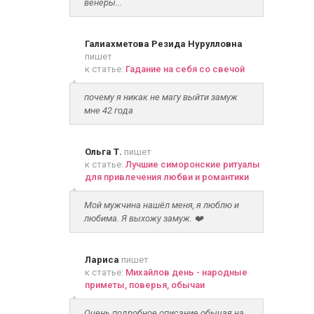
венеры...
Галиахметова Резида Нурулловна
пишет
к статье:
Гадание на себя со свечой
почему я никак не магу выйти замуж
мне 42 года
Ольга Т.
пишет
к статье:
Лучшие симоронские ритуалы
для привлечения любви и романтики
Мой мужчина нашёл меня, я люблю и
любима. Я выхожу замуж. ❤️
Лариса
пишет
к статье:
Михайлов день - народные
приметы, поверья, обычаи
Очень подробное описание обычая на