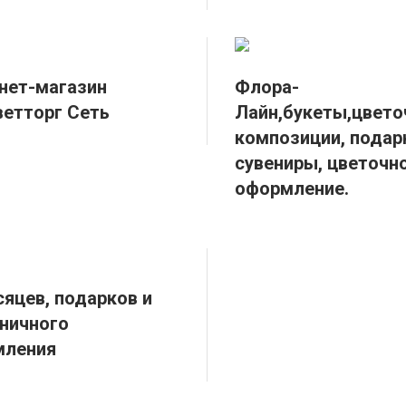
нет-магазин
Флора-
етторг Сеть
Лайн,букеты,цвет
композиции, подар
сувениры, цветочн
оформление.
сяцев, подарков и
ничного
мления