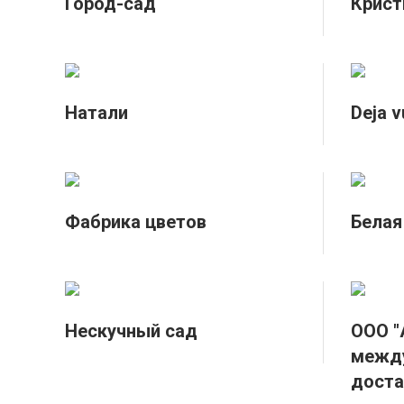
Город-сад
Крист
Натали
Deja v
Фабрика цветов
Белая
Нескучный сад
ООО "
между
доста