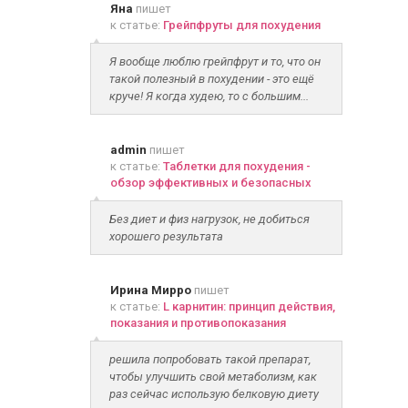
Яна
пишет
к статье:
Грейпфруты для похудения
Я вообще люблю грейпфрут и то, что он
такой полезный в похудении - это ещё
круче! Я когда худею, то с большим...
admin
пишет
к статье:
Таблетки для похудения -
обзор эффективных и безопасных
Без диет и физ нагрузок, не добиться
хорошего результата
Ирина Мирро
пишет
к статье:
L карнитин: принцип действия,
показания и противопоказания
решила попробовать такой препарат,
чтобы улучшить свой метаболизм, как
раз сейчас использую белковую диету