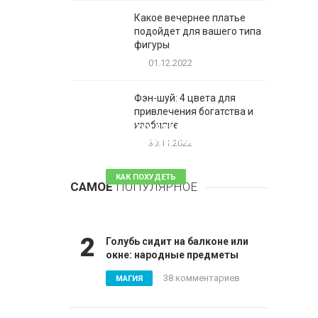
Какое вечернее платье
подойдет для вашего типа
фигуры
01.12.2022
Фэн-шуй: 4 цвета для
привлечения богатства и
1
изобилие
Таблетки для похудения -
обзор эффективных и
30.11.2022
безопасных
КАК ПОХУДЕТЬ
САМОЕ
ПОПУЛЯРНОЕ
81 комментарий
2
Голубь сидит на балконе или
окне: народные предметы
38 комментариев
МАГИЯ