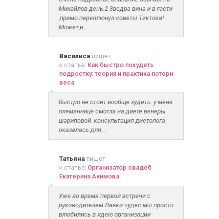
Михайлов день.2-3ведра вина и в гости
,прямо переплюнул советы Тиктока!
Может,и...
Василиса
пишет
к статье:
Как быстро похудеть
подростку: теория и практика потери
веса
быстро не стоит вообще худеть. у меня
племяннице смогла на диете венеры
шариповой. консультация диетолога
оказалась для...
Татьяна
пишет
к статье:
Организатор свадеб
Екатерина Акимова
Уже во время первой встречи с
руководителем Лавки чудес мы просто
влюбились в идею организации