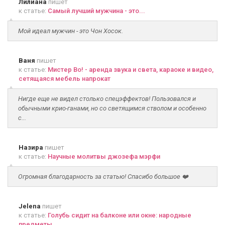
Лилиана
пишет
к статье:
Самый лучший мужчина - это...
Мой идеал мужчин - это Чон Хосок.
Ваня
пишет
к статье:
Мистер Во! - аренда звука и света, караоке и видео,
сетящаяся мебель напрокат
Нигде еще не видел столько спецэффектов! Пользовался и
обычными крио-ганами, но со светящимся стволом и особенно
с...
Назира
пишет
к статье:
Научные молитвы джозефа мэрфи
Огромная благодарность за статью! Спасибо большое ❤️
Jelena
пишет
к статье:
Голубь сидит на балконе или окне: народные
предметы