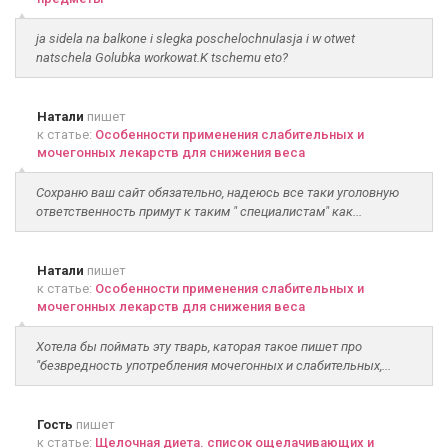
ja sidela na balkone i slegka poschelochnulasja i w otwet
natschela Golubka workowat.K tschemu eto?
Натали
пишет
к статье:
Особенности применения слабительных и
мочегонных лекарств для снижения веса
Сохраню ваш сайт обязательно, надеюсь все таки уголовную
ответственность примут к таким " специалистам" как...
Натали
пишет
к статье:
Особенности применения слабительных и
мочегонных лекарств для снижения веса
Хотела бы поймать эту тварь, каторая такое пишет про
"безвредность употребления мочегонных и слабительных,...
Гость
пишет
к статье:
Щелочная диета. список ощелачивающих и