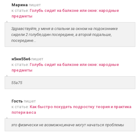
Марина
пишет
к статье:
Голубь сидит на балконе или окне: народные
предметы
Здравствуйте, у меня в спальни за окном на подоконнике
сидели 2 голубя,один посередине, а второй подальше,
посередине...
н5нн55н6
пишет
к статье:
Голубь сидит на балконе или окне: народные
предметы
55а75
Гость
пишет
к статье:
Как быстро похудеть подростку: теория и практика
потери веса
это физически не возможно,иначе могут начаться проблемы