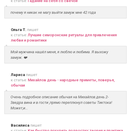
к статье:
Гадание на себя со свечой
почему я никак не магу выйти замуж мне 42 года
Ольга Т.
пишет
к статье:
Лучшие симоронские ритуалы для привлечения
любви и романтики
Мой мужчина нашёл меня, я люблю и любима. Я выхожу
замуж. ❤️
Лариса
пишет
к статье:
Михайлов день - народные приметы, поверья,
обычаи
Очень подробное описание обычая на Михайлов день.2-
3ведра вина и в гости ,прямо переплюнул советы Тиктока!
Может,и...
Василиса
пишет
к статье:
Как быстро похудеть подростку: теория и практика