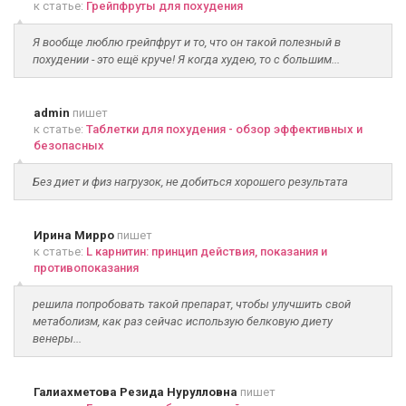
к статье:
Грейпфруты для похудения
Я вообще люблю грейпфрут и то, что он такой полезный в
похудении - это ещё круче! Я когда худею, то с большим...
admin
пишет
к статье:
Таблетки для похудения - обзор эффективных и
безопасных
Без диет и физ нагрузок, не добиться хорошего результата
Ирина Мирро
пишет
к статье:
L карнитин: принцип действия, показания и
противопоказания
решила попробовать такой препарат, чтобы улучшить свой
метаболизм, как раз сейчас использую белковую диету
венеры...
Галиахметова Резида Нурулловна
пишет