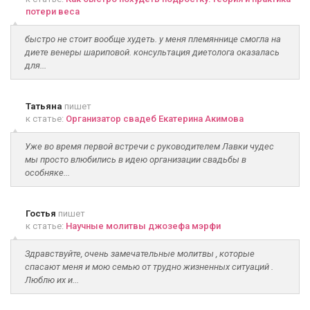
потери веса
быстро не стоит вообще худеть. у меня племяннице смогла на
диете венеры шариповой. консультация диетолога оказалась
для...
Татьяна
пишет
к статье:
Организатор свадеб Екатерина Акимова
Уже во время первой встречи с руководителем Лавки чудес
мы просто влюбились в идею организации свадьбы в
особняке...
Гостья
пишет
к статье:
Научные молитвы джозефа мэрфи
Здравствуйте, очень замечательные молитвы , которые
спасают меня и мою семью от трудно жизненных ситуаций .
Люблю их и...