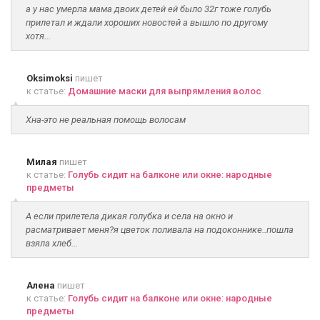
а у нас умерла мама двоих детей ей было 32г тоже голубь
прилетал и ждали хороших новостей а вышло по другому
хотя...
Oksimoksi
пишет
к статье:
Домашние маски для выпрямления волос
Хна-это не реальная помощь волосам
Милая
пишет
к статье:
Голубь сидит на балконе или окне: народные
предметы
А если прилетела дикая голубка и села на окно и
расматривает меня?я цветок поливала на подоконнике..пошла
взяла хлеб...
Алена
пишет
к статье:
Голубь сидит на балконе или окне: народные
предметы