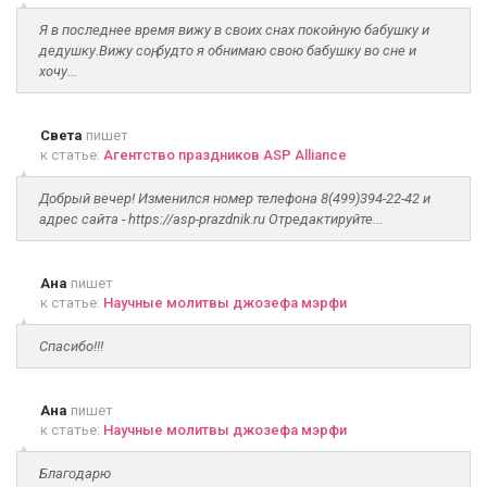
Я в последнее время вижу в своих снах покойную бабушку и
дедушку.Вижу соң, будто я обнимаю свою бабушку во сне и
хочу...
Света
пишет
к статье:
Агентство праздников ASP Alliance
Добрый вечер! Изменился номер телефона 8(499)394-22-42 и
адрес сайта - https://asp-prazdnik.ru Отредактируйте...
Ана
пишет
к статье:
Научные молитвы джозефа мэрфи
Спасибо!!!
Ана
пишет
к статье:
Научные молитвы джозефа мэрфи
Благодарю