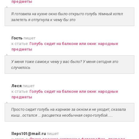
предметы
Я готовила на кухне окно было открыто голубь тёмный хотел
залететь я отпугнула к чему бы это
Гость
пишет
к статье:
Голубь сидит на балконе или окне: народные
предметы
У меня тоже самое,к чему у вас было? У меня сегодня это
случилось
Леся
пишет
к статье:
Голубь сидит на балконе или окне: народные
предметы
Просто сидит голубь на карнизе за окном и не уходит, сказала
кыш...остался ... расцветка необычная серо-голубой......
lleps101@mail.ru
пишет