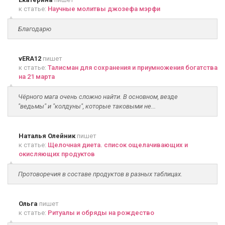
к статье:
Научные молитвы джозефа мэрфи
Благодарю
vERA12
пишет
к статье:
Талисман для сохранения и приумножения богатства
на 21 марта
Чёрного мага очень сложно найти. В основном, везде
"ведьмы" и "колдуны", которые таковыми не...
Наталья Олейник
пишет
к статье:
Щелочная диета. список ощелачивающих и
окисляющих продуктов
Протоворечия в составе продуктов в разных таблицах.
Ольга
пишет
к статье:
Ритуалы и обряды на рождество