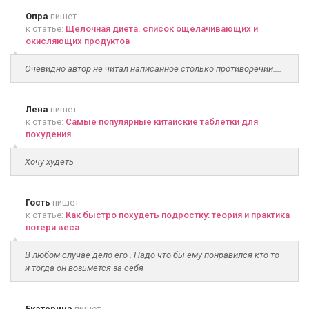
Опра
пишет
к статье:
Щелочная диета. список ощелачивающих и
окисляющих продуктов
Очевидно автор не читал написанное столько противоречий....
Лена
пишет
к статье:
Самые популярные китайские таблетки для
похудения
Хочу худеть
Гость
пишет
к статье:
Как быстро похудеть подростку: теория и практика
потери веса
В любом случае дело его . Надо что бы ему понравился кто то
и тогда он возьмется за себя
Екатерина
пишет