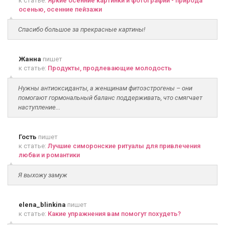
к статье:
Яркие осенние картинки и фотографии - природа
осенью, осенние пейзажи
Спасибо большое за прекрасные картины!
Жанна
пишет
к статье:
Продукты, продлевающие молодость
Нужны антиоксиданты, а женщинам фитоэстрогены – они
помогают гормональный баланс поддерживать, что смягчает
наступление...
Гость
пишет
к статье:
Лучшие симоронские ритуалы для привлечения
любви и романтики
Я выхожу замуж
elena_blinkina
пишет
к статье:
Какие упражнения вам помогут похудеть?