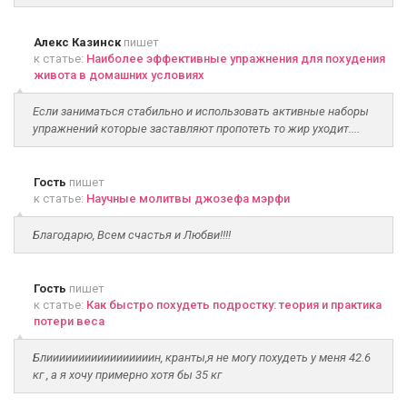
Алекс Казинск
пишет
к статье:
Наиболее эффективные упражнения для похудения
живота в домашних условиях
Если заниматься стабильно и использовать активные наборы
упражнений которые заставляют пропотеть то жир уходит....
Гость
пишет
к статье:
Научные молитвы джозефа мэрфи
Благодарю, Всем счастья и Любви!!!!
Гость
пишет
к статье:
Как быстро похудеть подростку: теория и практика
потери веса
Блииииииииииииииииин, кранты,я не могу похудеть у меня 42.6
кг , а я хочу примерно хотя бы 35 кг