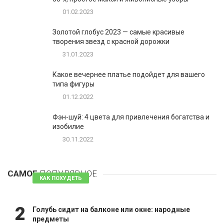
01.02.2023
Золотой глобус 2023 — самые красивые
творения звезд с красной дорожки
31.01.2023
Какое вечернее платье подойдет для вашего
типа фигуры
01.12.2022
Фэн-шуй: 4 цвета для привлечения богатства и
изобилие
30.11.2022
1
Таблетки для похудения - обзор эффективных и
безопасных
САМОЕ
ПОПУЛЯРНОЕ
81 комментарий
КАК ПОХУДЕТЬ
2
Голубь сидит на балконе или окне: народные
предметы