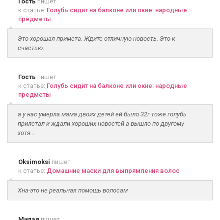
Гость
пишет
к статье:
Голубь сидит на балконе или окне: народные
предметы
Это хорошая примета. Ждите отличную новость. Это к
счастью.
Гость
пишет
к статье:
Голубь сидит на балконе или окне: народные
предметы
а у нас умерла мама двоих детей ей было 32г тоже голубь
прилетал и ждали хороших новостей а вышло по другому
хотя...
Oksimoksi
пишет
к статье:
Домашние маски для выпрямления волос
Хна-это не реальная помощь волосам
Милая
пишет