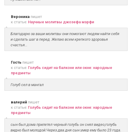
Вероника
пишет
к статье:
Научные молитвы джозефа мэрфи
Благодарю за ваши молитвы они помогают людям найти себя
и сделать шаг в перед. Желаю всем крепкого здоровья
счастья...
Гость
пишет
к статье:
Голубь сидит на балконе или окне: народные
предметы
Голуб сел в мангал
валерий
пишет
к статье:
Голубь сидит на балконе или окне: народные
предметы
сын был дома прилетел черный голубь он снял видео,голубь
видно был молодой.Через два дня сын умер ему было 23 года.