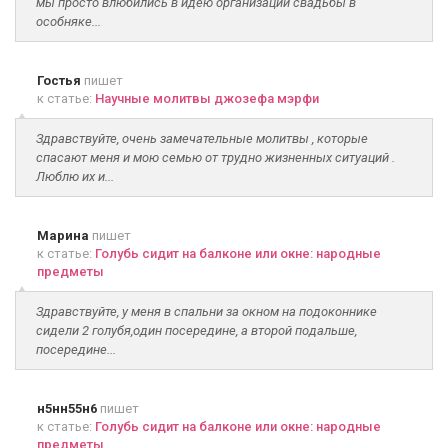
мы просто влюбились в идею организации свадьбы в
особняке...
Гостья
пишет
к статье:
Научные молитвы джозефа мэрфи
Здравствуйте, очень замечательные молитвы , которые
спасают меня и мою семью от трудно жизненных ситуаций .
Люблю их и...
Марина
пишет
к статье:
Голубь сидит на балконе или окне: народные
предметы
Здравствуйте, у меня в спальни за окном на подоконнике
сидели 2 голубя,один посередине, а второй подальше,
посередине...
н5нн55н6
пишет
к статье:
Голубь сидит на балконе или окне: народные
предметы