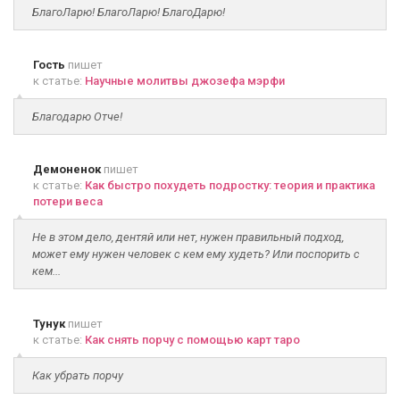
БлагоЛарю! БлагоЛарю! БлагоДарю!
Гость
пишет
к статье:
Научные молитвы джозефа мэрфи
Благодарю Отче!
Демоненок
пишет
к статье:
Как быстро похудеть подростку: теория и практика
потери веса
Не в этом дело, дентяй или нет, нужен правильный подход,
может ему нужен человек с кем ему худеть? Или поспорить с
кем...
Тунук
пишет
к статье:
Как снять порчу с помощью карт таро
Как убрать порчу