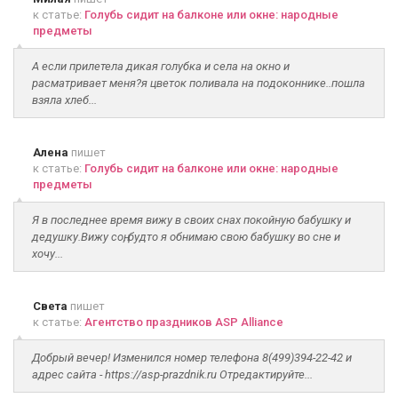
к статье:
Голубь сидит на балконе или окне: народные
предметы
А если прилетела дикая голубка и села на окно и
расматривает меня?я цветок поливала на подоконнике..пошла
взяла хлеб...
Алена
пишет
к статье:
Голубь сидит на балконе или окне: народные
предметы
Я в последнее время вижу в своих снах покойную бабушку и
дедушку.Вижу соң, будто я обнимаю свою бабушку во сне и
хочу...
Света
пишет
к статье:
Агентство праздников ASP Alliance
Добрый вечер! Изменился номер телефона 8(499)394-22-42 и
адрес сайта - https://asp-prazdnik.ru Отредактируйте...