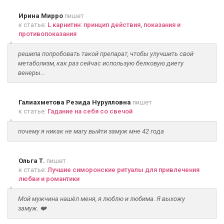
Ирина Мирро
пишет
к статье:
L карнитин: принцип действия, показания и
противопоказания
решила попробовать такой препарат, чтобы улучшить свой
метаболизм, как раз сейчас использую белковую диету
венеры...
Галиахметова Резида Нурулловна
пишет
к статье:
Гадание на себя со свечой
почему я никак не магу выйти замуж мне 42 года
Ольга Т.
пишет
к статье:
Лучшие симоронские ритуалы для привлечения
любви и романтики
Мой мужчина нашёл меня, я люблю и любима. Я выхожу
замуж. ❤️