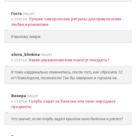
Гость
пишет
к статье:
Лучшие симоронские ритуалы для привлечения
любви и романтики
Я выхожу замуж
elena_blinkina
пишет
к статье:
Какие упражнения вам помогут похудеть?
Я тоже кардинально поменялась, после того, как сбросила 12
кг! Помолодела, посвежела! Так бы наверное и торчала на...
Венера
пишет
к статье:
Голубь сидит на балконе или окне: народные
предметы
Что значит, если голубь задел крылом окно балкона и улетел?