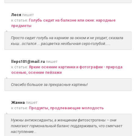
Леся
пишет
к статье:
Голубь сидит на балконе или окне: народные
предметы
Просто сидит голубь на карнизе за окном и не уходит, сказала
кыш...остался ... расцветка необычная серо-голубой......
lleps101@mail.ru
пишет
к статье:
Яркие осенние картинки и фотографии - природа
осенью, осенние пейзажи
Спасибо большое за прекрасные картины!
Жанна
пишет
к статье:
Продукты, продлевающие молодость
Нужны антиоксиданты, а женщинам фитоэстрогены – они
помогают гормональный баланс поддерживать, что смягчает
наступление...