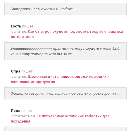
Благодарю, Всем счастья и Любви!!!!
Гость
пишет
к статье:
Как быстро похудеть подростку: теория и практика
потери веса
Блииииииииииииииииин, кранты,я не могу похудеть у меня 42.6
кг , а я хочу примерно хотя бы 35 кг
Опра
пишет
к статье:
Щелочная диета. список ощелачивающих и
окисляющих продуктов
Очевидно автор не читал написанное столько противоречий....
Лена
пишет
к статье:
Самые популярные китайские таблетки для
похудения