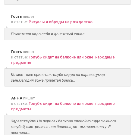
Гость
пишет
к статье:
Ритуалы и обряды на рождество
Почтстится надо себя и денежный канал
Гость
пишет
к статье:
Голубь сидит на балконе или окне: народные
предметы
Ко мне тоже прилетал голубь сидел на карнизе,умер
сын.Сегодня тоже прилетел боюсь..
АЯНА
пишет
к статье:
Голубь сидит на балконе или окне: народные
предметы
Здравствуйте! На перилах балкона спокойно сидели много
голубей, смотрели на пол балкона, но там ничего нету. Я
прогнала...