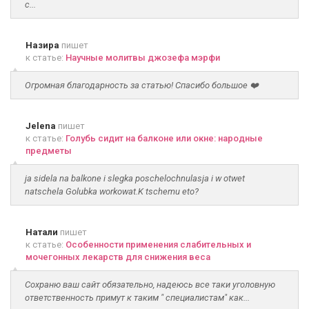
с...
Назира
пишет
к статье:
Научные молитвы джозефа мэрфи
Огромная благодарность за статью! Спасибо большое ❤️
Jelena
пишет
к статье:
Голубь сидит на балконе или окне: народные
предметы
ja sidela na balkone i slegka poschelochnulasja i w otwet
natschela Golubka workowat.K tschemu eto?
Натали
пишет
к статье:
Особенности применения слабительных и
мочегонных лекарств для снижения веса
Сохраню ваш сайт обязательно, надеюсь все таки уголовную
ответственность примут к таким " специалистам" как...