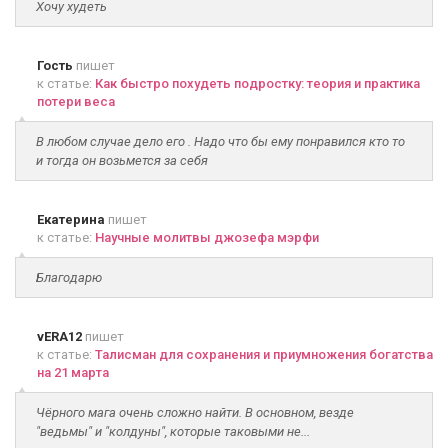
Хочу худеть
Гость
пишет
к статье:
Как быстро похудеть подростку: теория и практика
потери веса
В любом случае дело его . Надо что бы ему понравился кто то
и тогда он возьмется за себя
Екатерина
пишет
к статье:
Научные молитвы джозефа мэрфи
Благодарю
vERA12
пишет
к статье:
Талисман для сохранения и приумножения богатства
на 21 марта
Чёрного мага очень сложно найти. В основном, везде
"ведьмы" и "колдуны", которые таковыми не...