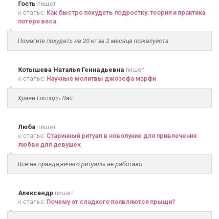
Гость
пишет
к статье:
Как быстро похудеть подростку: теория и практика
потери веса
Помагите похудеть на 20 кг за 2 месяца пожалуйста
Котышева Наталья Геннадьевна
пишет
к статье:
Научные молитвы джозефа мэрфи
Храни Господь Вас
Люба
пишет
к статье:
Старинный ритуал в новолуние для привлечения
любви для девушек
Все не правда,ничего ритуалы не работают
Александр
пишет
к статье:
Почему от сладкого появляются прыщи?