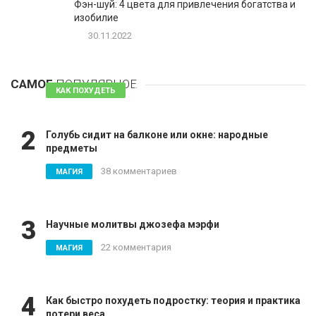
Фэн-шуй: 4 цвета для привлечения богатства и
изобилие
30.11.2022
1
Таблетки для похудения - обзор эффективных и
безопасных
САМОЕ
ПОПУЛЯРНОЕ
81 комментарий
КАК ПОХУДЕТЬ
2
Голубь сидит на балконе или окне: народные
предметы
38 комментариев
МАГИЯ
3
Научные молитвы джозефа мэрфи
22 комментария
МАГИЯ
4
Как быстро похудеть подростку: теория и практика
потери веса