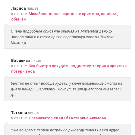
Лариса
пишет
к статье:
Михайлов день - народные приметы, поверья,
обычаи
Очень подробное описание обычая на Михайлов день.2-
3ведра вина и в гости ,прямо переплюнул советы Тиктока!
Может,и...
Василиса
пишет
к статье:
Как быстро похудеть подростку: теория и практика
потери веса
быстро не стоит вообще худеть. у меня племяннице смогла на
диете венеры шариповой. консультация диетолога оказалась
для...
Татьяна
пишет
к статье:
Организатор свадеб Екатерина Акимова
Уже во время первой встречи с руководителем Лавки чудес