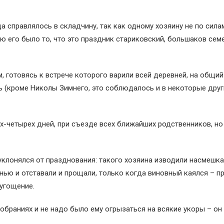
да справлялось в складчину, так как одному хозяину не по сил
ю его было то, что это праздник стариковский, большаков сем
готовясь к встрече которого варили всей деревней, на общий 
ь (кроме Николы Зимнего, это соблюдалось и в некоторые друг
х-четырех дней, при съезде всех ближайших родственников, но
уклонялся от празднования: такого хозяина изводили насмешка
анью и отставали и прощали, только когда виновный каялся – п
угощение.
обраниях и не надо было ему огрызаться на всякие укоры – он