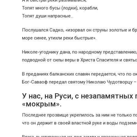
А и быстры реки разливалися,
Топят много бусы (лодки), корабли,
Топят души напрасные…
Послушался Садко, «изорвал он струны золотые и бро
море синее, утихли реки быстрые».
Николе-угоднику дана, по народному представлению
подводной от силы веры в Христа Спасителя и святых
В преданиях балканских славян передается, что по
Бог-Саваоф передал святому Николаю Чудотворцу – в
У нас, на Руси, с незапамятных
«мокрым».
Последнее прозвище укрепилось за ним не только по
что он держит в своей властной руке и воды подзем