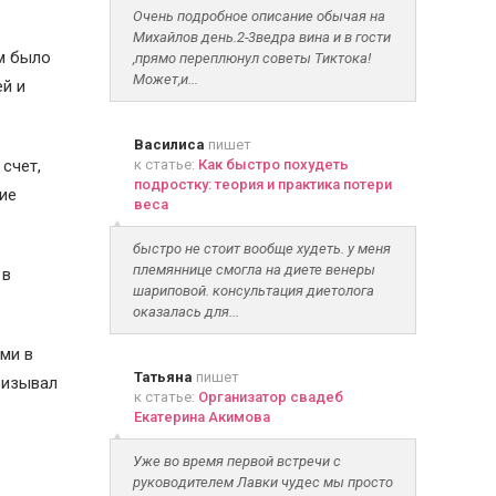
Очень подробное описание обычая на
Михайлов день.2-3ведра вина и в гости
ам было
,прямо переплюнул советы Тиктока!
Может,и...
ей и
Василиса
пишет
счет,
к статье:
Как быстро похудеть
подростку: теория и практика потери
ие
веса
быстро не стоит вообще худеть. у меня
племяннице смогла на диете венеры
 в
шариповой. консультация диетолога
оказалась для...
ми в
Татьяна
пишет
ризывал
к статье:
Организатор свадеб
Екатерина Акимова
Уже во время первой встречи с
руководителем Лавки чудес мы просто