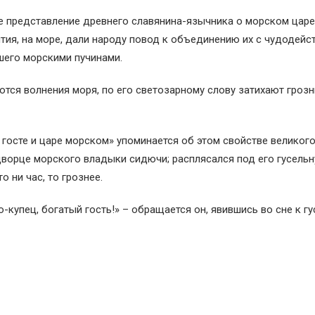
е представление древнего славянина-язычника о морском царе.
тия, на море, дали народу повод к объединению их с чудодей
шего морскими пучинами.
тся волнения моря, по его светозарному слову затихают гроз
госте и царе морском» упоминается об этом свойстве великого
дворце морского владыки сидючи; расплясался под его гусельн
о ни час, то грознее.
-купец, богатый гость!» – обращается он, явившись во сне к гу