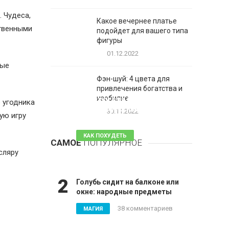
 Чудеса,
Какое вечернее платье
ственными
подойдет для вашего типа
фигуры
01.12.2022
ные
Фэн-шуй: 4 цвета для
привлечения богатства и
1
изобилие
Таблетки для похудения -
 угодника
обзор эффективных и
30.11.2022
ую игру
безопасных
КАК ПОХУДЕТЬ
САМОЕ
ПОПУЛЯРНОЕ
81 комментарий
сляру
2
Голубь сидит на балконе или
окне: народные предметы
38 комментариев
МАГИЯ