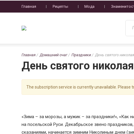
Главная
Рецепты
Мода
Знаменитос
Главная
Домашний очаг
Праздники
День святого никола
День святого никола
The subscription service is currently unavailable. Please tr
«Зима – за морозы, а мужик – за праздники!», «Как н
на посельской Руси. Декабрьское звено праздников,
сказаниями, начинается зимним Николиным днем (зимн