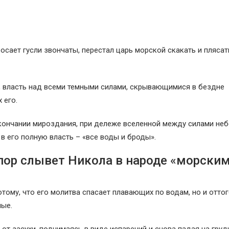
сает гусли звончаты, перестал царь морской скакать и плясать
, власть над всеми темными силами, скрывающимися в бездне
 его.
 окончании мироздания, при дележе вселенной между силами не
 его полную власть – «все воды и броды».
 пор слывет Никола в народе «морским
тому, что его молитва спасает плавающих по водам, но и оттог
ные.