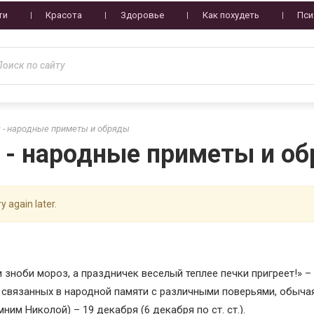
ти
Красота
Здоровье
Как похудеть
Пси
я - народные приметы и обряды
я - народные приметы и о
y again later.
и зноби мороз, а праздничек веселый теплее печки пригреет!» –
 связанных в народной памяти с различными поверьями, обыча
им Николой) – 19 декабря (6 декабря по ст. ст.).