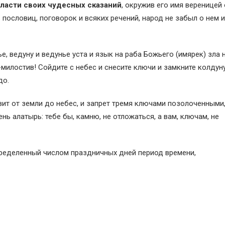
ласти своих чудесных сказаний
, окружив его имя вереницей
 пословиц, поговорок и всяких речений, народ не забыл о нем и
ье, ведуну и ведунье уста и язык на раба Божьего (имярек) зла 
-милостив! Сойдите с небес и снесите ключи и замкните колдун
до.
вит от земли до небес, и запрет тремя ключами позолоченными,
нь алатырь: тебе бы, камню, не отложаться, а вам, ключам, не
ределенный числом праздничных дней период времени,