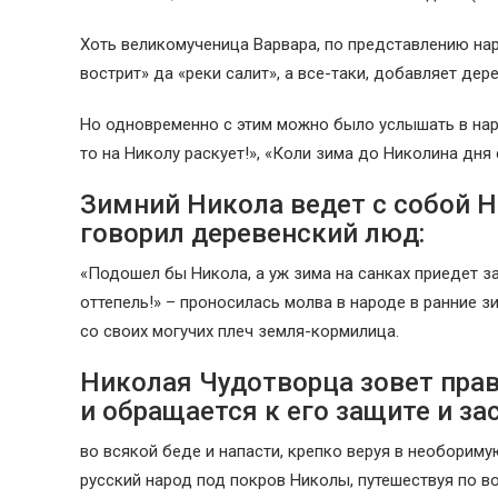
Хоть великомученица Варвара, по представлению нар
вострит» да «реки салит», а все-таки, добавляет дер
Но одновременно с этим можно было услышать в наро
то на Николу раскует!», «Коли зима до Николина дня с
Зимний Никола ведет с собой 
говорил деревенский люд:
«Подошел бы Никола, а уж зима на санках приедет за
оттепель!» – проносилась молва в народе в ранние 
со своих могучих плеч земля-кормилица.
Николая Чудотворца зовет пр
и обращается к его защите и за
во всякой беде и напасти, крепко веруя в необорим
русский народ под покров Николы, путешествуя по во