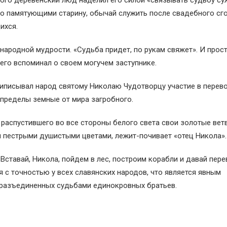
ого деревенский люд наделил его силой «связывать судьбу су
о памятующими старину, обычай служить после свадебного сг
ихся.
народной мудрости. «Судьба придет, по рукам свяжет». И прос
его вспоминал о своем могучем заступнике.
иписывал народ святому Николаю Чудотворцу участие в перев
 пределы земные от мира загробного.
 распустившего во все стороны белого света свои золотые вет
м пестрыми душистыми цветами, лежит-почивает «отец Никола».
«Вставай, Никола, пойдем в лес, построим корабли и давай пер
ся с точностью у всех славянских народов, что является явным
 разъединенных судьбами единокровных братьев.