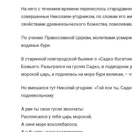
На него с течением времени перенеслось стародавне
совершенные Николаем-угодником, по словам его жи
свойствами древнеязыческого божества, повелевав
По учению Православной Церкви, молитвами усмиряю
водяные бури.
В старинной новгородской былине о «Садко богатом 
Божьего. Разыгрался на гуслях Садко, в подводном 
морской царь, и поднялась на море буря великая, – чт
Но вмешался тут Николай-угодник: «Гой еси ты, Садко
подневольному:
А рви ты свои гусли звончаты:
Расплясался у тебя царь морской,
А сине море всколебалося,