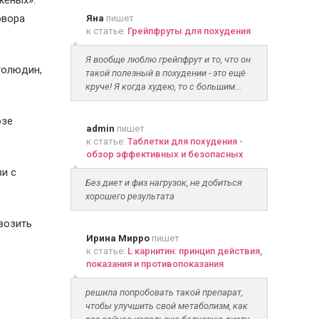
женых».
овора
Яна
пишет
к статье:
Грейпфруты для похудения
Я вообще люблю грейпфрут и то, что он
толюдин,
такой полезный в похудении - это ещё
круче! Я когда худею, то с большим...
озе
admin
пишет
к статье:
Таблетки для похудения -
обзор эффективных и безопасных
ви с
Без диет и физ нагрузок, не добиться
хорошего результата
евозить
Ирина Мирро
пишет
к статье:
L карнитин: принцип действия,
показания и противопоказания
решила попробовать такой препарат,
чтобы улучшить свой метаболизм, как