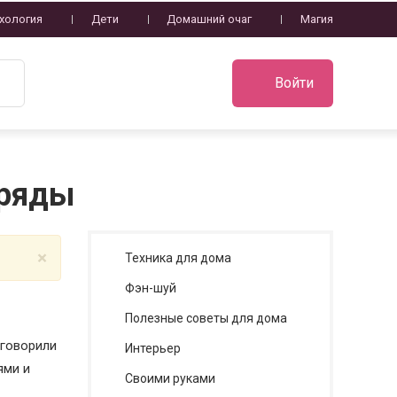
хология
Дети
Домашний очаг
Магия
Войти
бряды
×
Техника для дома
Фэн-шуй
Полезные советы для дома
 говорили
Интерьер
ями и
Своими руками