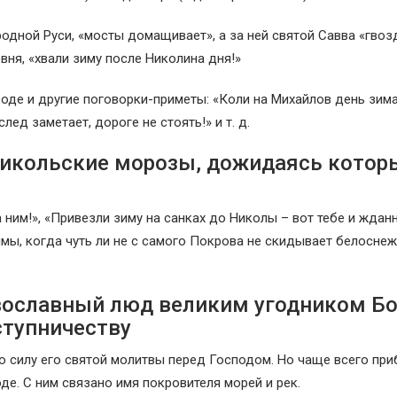
одной Руси, «мосты домащивает», а за ней святой Савва «гвоз
евня, «хвали зиму после Николина дня!»
де и другие поговорки-приметы: «Коли на Михайлов день зима
лед заметает, дороге не стоять!» и т. д.
Никольские морозы, дожидаясь котор
 ним!», «Привезли зиму на санках до Николы – вот тебе и ждан
зимы, когда чуть ли не с самого Покрова не скидывает белосне
авославный люд великим угодником Б
ступничеству
ую силу его святой молитвы перед Господом. Но чаще всего при
де. С ним связано имя покровителя морей и рек.