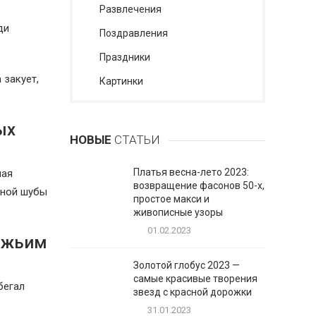
Развлечения
ди
Поздравления
Праздники
 закует,
Картинки
ых
НОВЫЕ
СТАТЬИ
Платья весна-лето 2023:
ная
возвращение фасонов 50-х,
жной шубы
простое макси и
живописные узоры
01.02.2023
ожьим
Золотой глобус 2023 —
самые красивые творения
бегал
звезд с красной дорожки
31.01.2023