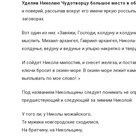
Уделив Николаю Чудотворцу большое место в об
и поверий, рассыпав вокруг его имени яркую россыпь
заговорах.
Вот один из них: «Завяжи, Господи, колдуну и колдун
мыслить. Михаил-архангел, Гавриил-архангел, Никола
колдунье, ведуну и ведунье и упырю накрепко и твер
И сойдет Никола-милостив, и снесет железа, и поста
ключи бросит в окиян-море. В окиян-море лежит каме
выплывать по мое слово!..»
Под названием Никольщины следует понимать не оп
предшествующий и следующий за зимним Николой.
У того ли, у Николы можайского,
Те мужики новгородские сходилися,
На братчину, на Николыцину,