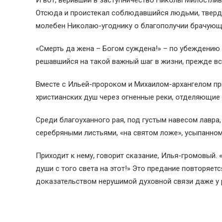
И вот, веривший в заступничество Николы Милостлив
Отсюда и проистекал соблюдавшийся людьми, тверд
молебен Николаю-угоднику о благополучии брачующ
«Смерть да жена – Богом суждена!» – по убеждению 
решавшийся на такой важный шаг в жизни, прежде вс
Вместе с Ильей-пророком и Михаилом-архангелом пр
христианских душ через огненные реки, отделяющие
Среди благоуханного рая, под густым навесом лавра,
серебряными листьями, «на святом ложе», усыпанно
Приходит к нему, говорит сказание, Илья-громовый. 
души с того света на этот!» Это предание повторяет
доказательством нерушимой духовной связи даже у