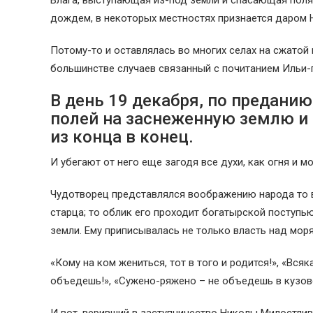
Влага, выступающая из-под земли и спасающая поля 
дождем, в некоторых местностях признается даром 
Потому-то и оставлялась во многих селах на сжатой 
большинстве случаев связанный с почитанием Ильи-
В день 19 декабря, по преданию
полей на заснеженную землю и 
из конца в конец.
И убегают от него еще загодя все духи, как огня и 
Чудотворец представлялся воображению народа то в
старца; то облик его проходит богатырской поступ
земли. Ему приписывалась не только власть над моря
«Кому на ком жениться, тот в того и родится!», «Вся
объедешь!», «Сужено-ряжено – не объедешь в кузове