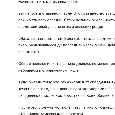
Начинают пить канун, пива ячные… -
так пелось в старинной песне. Это празднество всег
принимать всех соседей. Отличительной особенность
представителей деревенских и сельских родов.
«Никольщина-братчина» была «обетным» праздником, 
пиво, разливавшееся до последней капли в один ден
праздники).
Общее веселье и охота на пиво длились не менее тре
избранном и ограниченном числе.
Худо бывало тому, кто отказывался от складчины и 
течение всего года, не давали прохода укорами и бр
священника с молебном и выставлял всем обильное 
После этого он уже мог появляться в многолюдных с
становился «душевным» человеком.