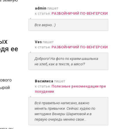
дь земную
admin
пишет
к статье:
РАЗБОЙНИЧИЙ ПО-ВЕНГЕРСКИ
Все верно. :)
ных
Ves
пишет
дя ее
к статье:
РАЗБОЙНИЧИЙ ПО-ВЕНГЕРСКИ
Доброго! На фото по краям шашлыка
не хлеб, как в тексте, а мясо!?
рового
Василиса
пишет
к статье:
Полезные рекомендации при
сырой
похудении
Всё правильно написано, важно
менять привычки. Сейчас худею по
методике Венеры Шариповой и в
первую очередь меняю свои...