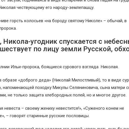
от засухи, поднимаясь в виде испарений и снова падая на гру
Николая чествующему его народу-землепашцу.
ниве горсть колосьев «на бороду святому Николе» – обычай, в
пророка.
, Никола-угодник спускается с небес
шествует по лицу земли Русской, обхо
молнии Ильи-пророка, боящиеся сурового взгляда Николая.
 образе «доброго деда» (Николай Милостливый), то в виде су
ью, напоминающей походку Микулы Селяниновича, сына матери 
ми, не только защита хлебородных полей, но и многое другое.
кая невеста – своему жениху невестится!», «Суженого конем не
», – говорят старинные русские пословицы.