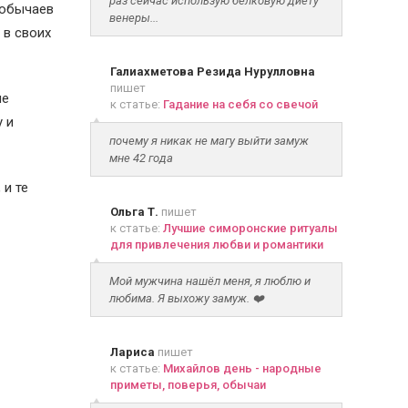
раз сейчас использую белковую диету
 обычаев
венеры...
 в своих
Галиахметова Резида Нурулловна
пишет
не
к статье:
Гадание на себя со свечой
у и
почему я никак не магу выйти замуж
мне 42 года
 и те
Ольга Т.
пишет
к статье:
Лучшие симоронские ритуалы
для привлечения любви и романтики
Мой мужчина нашёл меня, я люблю и
любима. Я выхожу замуж. ❤️
Лариса
пишет
к статье:
Михайлов день - народные
приметы, поверья, обычаи