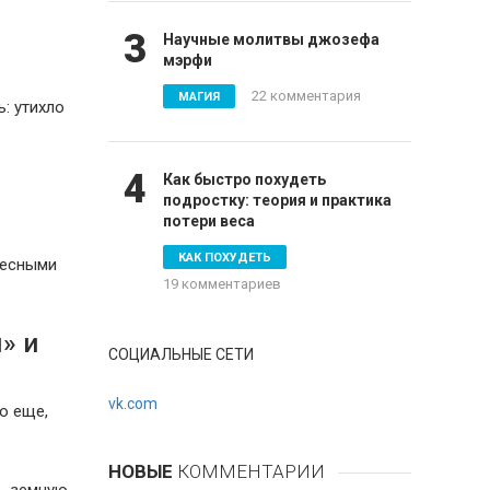
3
Научные молитвы джозефа
мэрфи
22 комментария
МАГИЯ
: утихло
4
Как быстро похудеть
подростку: теория и практика
потери веса
КАК ПОХУДЕТЬ
бесными
19 комментариев
» и
СОЦИАЛЬНЫЕ СЕТИ
vk.com
о еще,
НОВЫЕ
КОММЕНТАРИИ