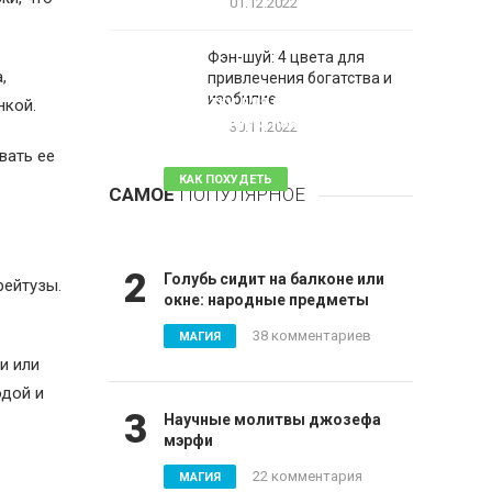
01.12.2022
Фэн-шуй: 4 цвета для
,
привлечения богатства и
1
изобилие
Таблетки для похудения -
нкой.
обзор эффективных и
30.11.2022
безопасных
вать ее
КАК ПОХУДЕТЬ
САМОЕ
ПОПУЛЯРНОЕ
81 комментарий
2
Голубь сидит на балконе или
рейтузы.
окне: народные предметы
38 комментариев
МАГИЯ
и или
одой и
3
Научные молитвы джозефа
мэрфи
22 комментария
МАГИЯ