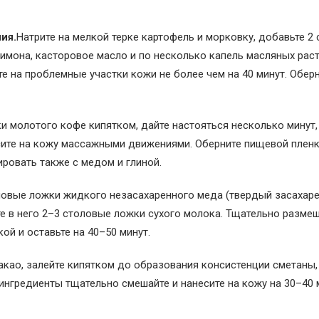
ия.
Натрите на мелкой терке картофель и морковку, добавьте 2
лимона, касторовое масло и по несколько капель масляных рас
ите на проблемные участки кожи не более чем на 40 минут. Обер
и молотого кофе кипятком, дайте настояться несколько минут,
сите на кожу массажными движениями. Оберните пищевой пленк
ровать также с медом и глиной.
ловые ложки жидкого незасахаренного меда (твердый засахар
те в него 2–3 столовые ложки сухого молока. Тщательно размеш
ой и оставьте на 40–50 минут.
акао, залейте кипятком до образования консистенции сметаны,
ингредиенты тщательно смешайте и нанесите на кожу на 30–40 