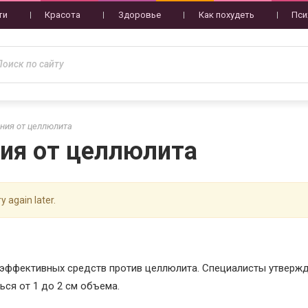
ти
Красота
Здоровье
Как похудеть
Пси
ния от целлюлита
ия от целлюлита
y again later.
 эффективных средств против целлюлита. Специалисты утвержд
ся от 1 до 2 см объема.