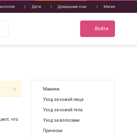
хология
Дети
Домашний очаг
Магия
Войти
×
Макияж
Уход за кожей лица
Уход за кожей тела
ают, что
Уход за волосами
Прически