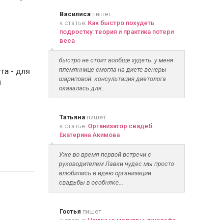
Василиса
пишет
к статье:
Как быстро похудеть
подростку: теория и практика потери
веса
быстро не стоит вообще худеть. у меня
племяннице смогла на диете венеры
та - для
шариповой. консультация диетолога
я
оказалась для...
Татьяна
пишет
к статье:
Организатор свадеб
Екатерина Акимова
Уже во время первой встречи с
руководителем Лавки чудес мы просто
влюбились в идею организации
свадьбы в особняке...
Гостья
пишет