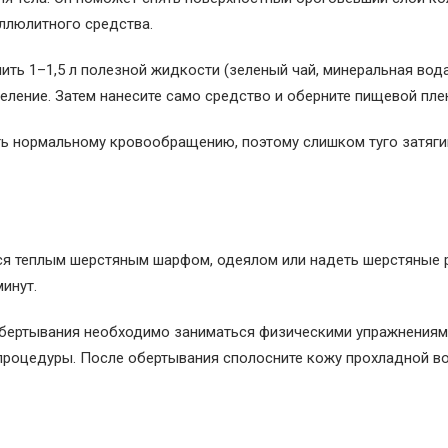
ллюлитного средства.
ть 1–1,5 л полезной жидкости (зеленый чай, минеральная вода
еление. Затем нанесите само средство и оберните пищевой пле
ть нормальному кровообращению, поэтому слишком туго затяги
ся теплым шерстяным шарфом, одеялом или надеть шерстяные 
инут.
обертывания необходимо заниматься физическими упражнениям
 процедуры. После обертывания сполосните кожу прохладной в