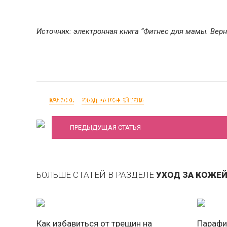
Источник: электронная книга “Фитнес для мамы. Верн
Салонные процедуры от растяжек
КРАСОТА
УХОД ЗА КОЖЕЙ ТЕЛА
ПРЕДЫДУЩАЯ СТАТЬЯ
БОЛЬШЕ СТАТЕЙ В РАЗДЕЛЕ
УХОД ЗА КОЖЕЙ
Как избавиться от трещин на
Парафи