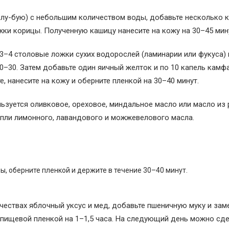
голу-бую) с небольшим количеством воды, добавьте несколько 
жки корицы. Полученную кашицу нанесите на кожу на 30–45 мин
3–4 столовые ложки сухих водорослей (ламинарии или фукуса) 
20–30. Затем добавьте один яичный желток и по 10 капель камф
 нанесите на кожу и оберните пленкой на 30–40 минут.
льзуется оливковое, ореховое, миндальное масло или масло из
апли лимонного, лавандового и можжевелового масла.
, оберните пленкой и держите в течение 30–40 минут.
ичествах яблочный уксус и мед, добавьте пшеничную муку и зам
е пищевой пленкой на 1–1,5 часа. На следующий день можно сд