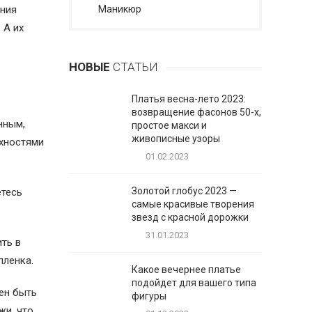
ания
Маникюр
 А их
НОВЫЕ
СТАТЬИ
Платья весна-лето 2023:
возвращение фасонов 50-х,
нным,
простое макси и
живописные узоры
хностями
01.02.2023
Золотой глобус 2023 —
етесь
самые красивые творения
звезд с красной дорожки
31.01.2023
ть в
пленка.
Какое вечернее платье
подойдет для вашего типа
ен быть
фигуры
жи, что