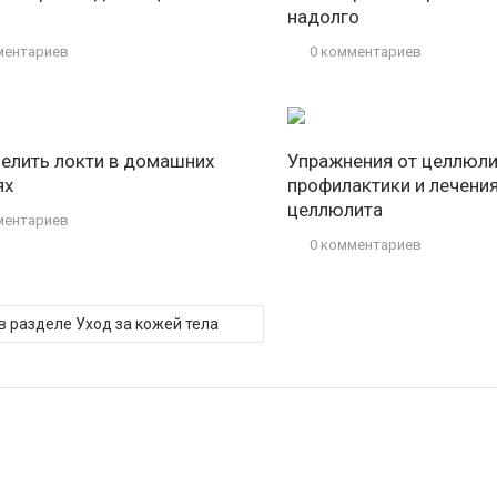
надолго
ментариев
0 комментариев
белить локти в домашних
Упражнения от целлюли
ях
профилактики и лечени
целлюлита
ментариев
0 комментариев
 в разделе Уход за кожей тела