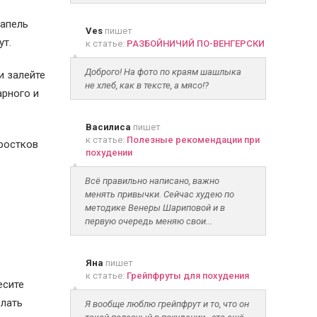
капель
Ves
пишет
ут.
к статье:
РАЗБОЙНИЧИЙ ПО-ВЕНГЕРСКИ
Доброго! На фото по краям шашлыка
и залейте
не хлеб, как в тексте, а мясо!?
арного и
Василиса
пишет
к статье:
Полезные рекомендации при
 ростков
похудении
Всё правильно написано, важно
менять привычки. Сейчас худею по
методике Венеры Шариповой и в
первую очередь меняю свои...
Яна
пишет
к статье:
Грейпфруты для похудения
есите
елать
Я вообще люблю грейпфрут и то, что он