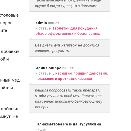
такой полезный в похудении - это ещё
круче! Я когда худею, то с большим...
 столовые
творов
admin
пишет
к статье:
Таблетки для похудения -
ните
обзор эффективных и безопасных
Без диет и физ нагрузок, не добиться
хорошего результата
 добавьте
ой и
Ирина Мирро
пишет
к статье:
L карнитин: принцип действия,
показания и противопоказания
енный мед
айте и
решила попробовать такой препарат,
чтобы улучшить свой метаболизм, как
раз сейчас использую белковую диету
венеры...
 добавьте
минут. Не
Галиахметова Резида Нурулловна
пишет