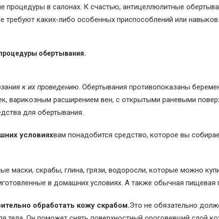
е процедуры в салонах. К счастью, антицеллюлитные обертыв
е требуют каких-либо особенных приспособлений или навыков.
процедуры обертывания.
зания к их проведению
. Обертывания противопоказаны береме
к, варикозным расширением вен, с открытыми раневыми повер
едства для обертывания.
шних условиях
вам понадобится средство, которое вы собира
е маски, скрабы, глина, грязи, водоросли, которые можно купи
риготовленные в домашних условиях. А также обычная пищевая 
ительно обработать кожу скрабом.
Это не обязательно долж
я тела. Он поможет снять поверхностный ороговевший слой ко