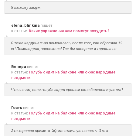
Я выхожу замуж
elena_blinkina
пишет
к статье:
Какие упражнения вам помогут похудеть?
Я тоже кардинально поменялась, после того, как сбросила 12
кг! Помолодела, посвежела! Так бы наверное и торчала на...
Венера
пишет
к статье:
Голубь сидит на балконе или окне: народные
предметы
Что значит, если голубь задел крылом окно балкона и улетел?
Гость
пишет
к статье:
Голубь сидит на балконе или окне: народные
предметы
Это хорошая примета. Ждите отличную новость. Это к