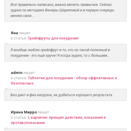
Всё правильно написано, важно менять привычки. Сейчас
худею по методике Венеры Шариповой и в первую очередь
меняю свои...
Яна
пишет
к статье:
Грейпфруты для похудения
Я вообще люблю грейпфрут и то, что он такой полезный в
похудении - это ещё круче! Я когда худею, то с большим...
admin
пишет
к статье:
Таблетки для похудения - обзор эффективных и
безопасных
Без диет и физ нагрузок, не добиться хорошего результата
Ирина Мирро
пишет
к статье:
L карнитин: принцип действия, показания и
противопоказания