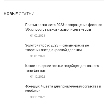
НОВЫЕ
СТАТЬИ
Платья весна-лето 2023: возвращение фасонов
50-х, простое макси и живописные узоры
01.02.2023
Золотой глобус 2023 — самые красивые
творения звезд с красной дорожки
31.01.2023
Какое вечернее платье подойдет для вашего
типа фигуры
01.12.2022
Фэн-шуй: 4 цвета для привлечения богатства и
изобилие
30.11.2022
1
Таблетки для похудения - обзор эффективных и
безопасных