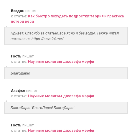
Богдан
пишет
к статье:
Как быстро похудеть подростку: теория и практика
потери веса
Привет. Спасибо за статью, всё ясно и без воды. Также читал
похожее на https://save24.me/
Гость
пишет
к статье:
Научные молитвы джозефа мэрфи
Благодарю
Агафья
пишет
к статье:
Научные молитвы джозефа мэрфи
БлагоЛарю! БлагоЛарю! БлагоДарю!
Гость
пишет
к статье:
Научные молитвы джозефа мэрфи