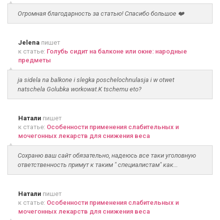
Огромная благодарность за статью! Спасибо большое ❤️
Jelena
пишет
к статье:
Голубь сидит на балконе или окне: народные
предметы
ja sidela na balkone i slegka poschelochnulasja i w otwet
natschela Golubka workowat.K tschemu eto?
Натали
пишет
к статье:
Особенности применения слабительных и
мочегонных лекарств для снижения веса
Сохраню ваш сайт обязательно, надеюсь все таки уголовную
ответственность примут к таким " специалистам" как...
Натали
пишет
к статье:
Особенности применения слабительных и
мочегонных лекарств для снижения веса