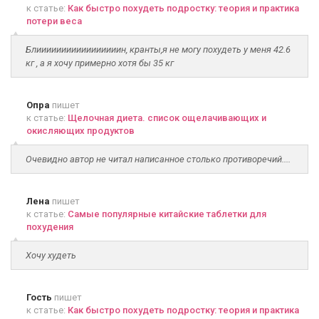
к статье:
Как быстро похудеть подростку: теория и практика
потери веса
Блииииииииииииииииин, кранты,я не могу похудеть у меня 42.6
кг , а я хочу примерно хотя бы 35 кг
Опра
пишет
к статье:
Щелочная диета. список ощелачивающих и
окисляющих продуктов
Очевидно автор не читал написанное столько противоречий....
Лена
пишет
к статье:
Самые популярные китайские таблетки для
похудения
Хочу худеть
Гость
пишет
к статье:
Как быстро похудеть подростку: теория и практика