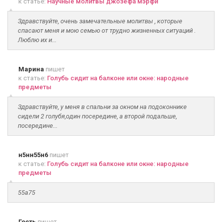
к статье:
Научные молитвы джозефа мэрфи
Здравствуйте, очень замечательные молитвы , которые
спасают меня и мою семью от трудно жизненных ситуаций .
Люблю их и...
Марина
пишет
к статье:
Голубь сидит на балконе или окне: народные
предметы
Здравствуйте, у меня в спальни за окном на подоконнике
сидели 2 голубя,один посередине, а второй подальше,
посередине...
н5нн55н6
пишет
к статье:
Голубь сидит на балконе или окне: народные
предметы
55а75
Гость
пишет