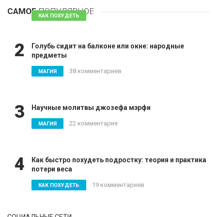
САМОЕ
ПОПУЛЯРНОЕ
81 комментарий
КАК ПОХУДЕТЬ
2
Голубь сидит на балконе или окне: народные
предметы
38 комментариев
МАГИЯ
3
Научные молитвы джозефа мэрфи
22 комментария
МАГИЯ
4
Как быстро похудеть подростку: теория и практика
потери веса
19 комментариев
КАК ПОХУДЕТЬ