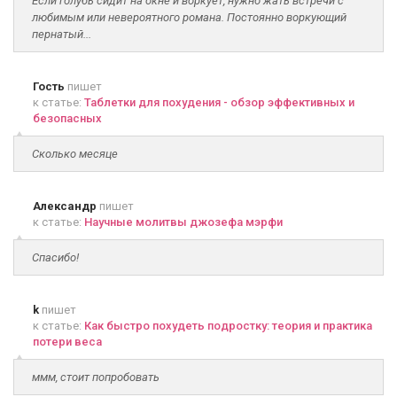
Если голубь сидит на окне и воркует, нужно жать встречи с
любимым или невероятного романа. Постоянно воркующий
пернатый...
Гость
пишет
к статье:
Таблетки для похудения - обзор эффективных и
безопасных
Сколько месяце
Александр
пишет
к статье:
Научные молитвы джозефа мэрфи
Спасибо!
k
пишет
к статье:
Как быстро похудеть подростку: теория и практика
потери веса
ммм, стоит попробовать