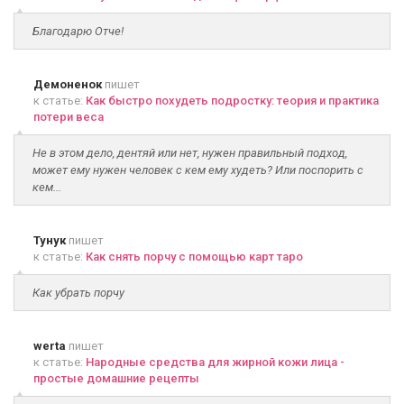
Благодарю Отче!
Демоненок
пишет
к статье:
Как быстро похудеть подростку: теория и практика
потери веса
Не в этом дело, дентяй или нет, нужен правильный подход,
может ему нужен человек с кем ему худеть? Или поспорить с
кем...
Тунук
пишет
к статье:
Как снять порчу с помощью карт таро
Как убрать порчу
werta
пишет
к статье:
Народные средства для жирной кожи лица -
простые домашние рецепты