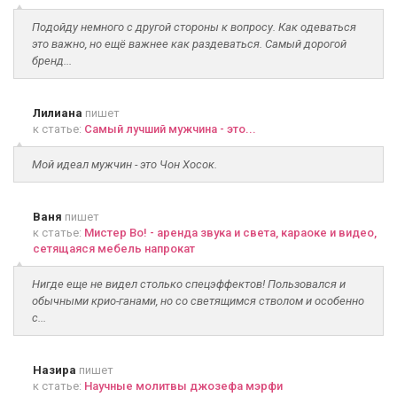
Подойду немного с другой стороны к вопросу. Как одеваться
это важно, но ещё важнее как раздеваться. Самый дорогой
бренд...
Лилиана
пишет
к статье:
Самый лучший мужчина - это...
Мой идеал мужчин - это Чон Хосок.
Ваня
пишет
к статье:
Мистер Во! - аренда звука и света, караоке и видео,
сетящаяся мебель напрокат
Нигде еще не видел столько спецэффектов! Пользовался и
обычными крио-ганами, но со светящимся стволом и особенно
с...
Назира
пишет
к статье:
Научные молитвы джозефа мэрфи