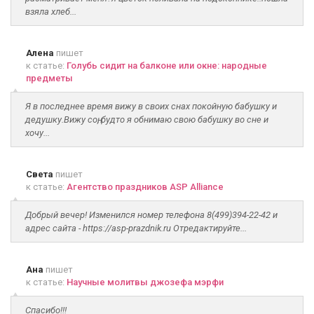
взяла хлеб...
Алена
пишет
к статье:
Голубь сидит на балконе или окне: народные
предметы
Я в последнее время вижу в своих снах покойную бабушку и
дедушку.Вижу соң, будто я обнимаю свою бабушку во сне и
хочу...
Света
пишет
к статье:
Агентство праздников ASP Alliance
Добрый вечер! Изменился номер телефона 8(499)394-22-42 и
адрес сайта - https://asp-prazdnik.ru Отредактируйте...
Ана
пишет
к статье:
Научные молитвы джозефа мэрфи
Спасибо!!!