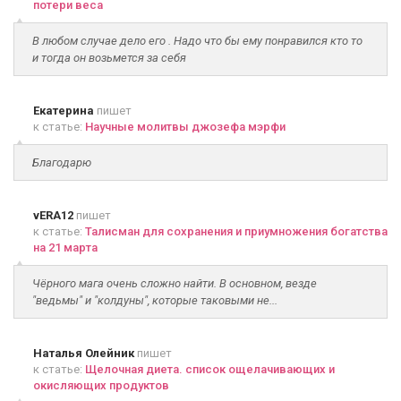
потери веса
В любом случае дело его . Надо что бы ему понравился кто то
и тогда он возьмется за себя
Екатерина
пишет
к статье:
Научные молитвы джозефа мэрфи
Благодарю
vERA12
пишет
к статье:
Талисман для сохранения и приумножения богатства
на 21 марта
Чёрного мага очень сложно найти. В основном, везде
"ведьмы" и "колдуны", которые таковыми не...
Наталья Олейник
пишет
к статье:
Щелочная диета. список ощелачивающих и
окисляющих продуктов