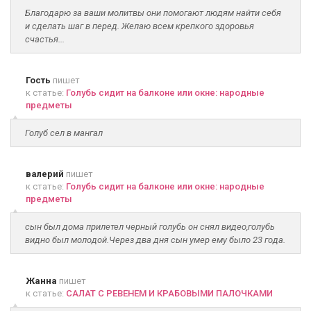
Благодарю за ваши молитвы они помогают людям найти себя
и сделать шаг в перед. Желаю всем крепкого здоровья
счастья...
Гость
пишет
к статье:
Голубь сидит на балконе или окне: народные
предметы
Голуб сел в мангал
валерий
пишет
к статье:
Голубь сидит на балконе или окне: народные
предметы
сын был дома прилетел черный голубь он снял видео,голубь
видно был молодой.Через два дня сын умер ему было 23 года.
Жанна
пишет
к статье:
САЛАТ С РЕВЕНЕМ И КРАБОВЫМИ ПАЛОЧКАМИ