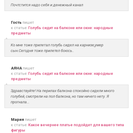
Почтстится надо себя и денежный канал
Гость
пишет
к статье:
Голубь сидит на балконе или окне: народные
предметы
Ко мне тоже прилетал голубь сидел на карнизе,умер
сын.Сегодня тоже прилетел боюсь..
АЯНА
пишет
к статье:
Голубь сидит на балконе или окне: народные
предметы
Здравствуйте! На перилах балкона спокойно сидели много
голубей, смотрели на пол балкона, но там ничего нету. Я
прогнала...
Мария
пишет
к статье:
Какое вечернее платье подойдет для вашего типа
фигуры