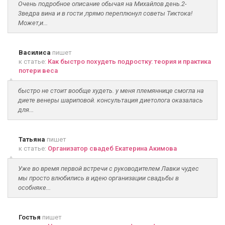
Очень подробное описание обычая на Михайлов день.2-
3ведра вина и в гости ,прямо переплюнул советы Тиктока!
Может,и...
Василиса
пишет
к статье:
Как быстро похудеть подростку: теория и практика
потери веса
быстро не стоит вообще худеть. у меня племяннице смогла на
диете венеры шариповой. консультация диетолога оказалась
для...
Татьяна
пишет
к статье:
Организатор свадеб Екатерина Акимова
Уже во время первой встречи с руководителем Лавки чудес
мы просто влюбились в идею организации свадьбы в
особняке...
Гостья
пишет