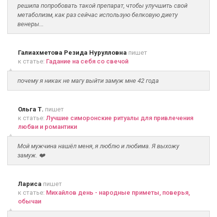
решила попробовать такой препарат, чтобы улучшить свой
метаболизм, как раз сейчас использую белковую диету
венеры...
Галиахметова Резида Нурулловна
пишет
к статье:
Гадание на себя со свечой
почему я никак не магу выйти замуж мне 42 года
Ольга Т.
пишет
к статье:
Лучшие симоронские ритуалы для привлечения
любви и романтики
Мой мужчина нашёл меня, я люблю и любима. Я выхожу
замуж. ❤️
Лариса
пишет
к статье:
Михайлов день - народные приметы, поверья,
обычаи