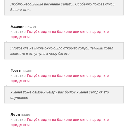
Люблю необычные весенние салаты. Особенно понравились
Ваши и эти...
Адалия
пишет
к статье:
Голубь сидит на балконе или окне: народные
предметы
Я готовила на кухне окно было открыто голубь тёмный хотел
залететь я отпугнула к чему бы это
Гость
пишет
к статье:
Голубь сидит на балконе или окне: народные
предметы
У меня тоже самое,к чему у вас было? У меня сегодня это
случилось
Леся
пишет
к статье:
Голубь сидит на балконе или окне: народные
предметы