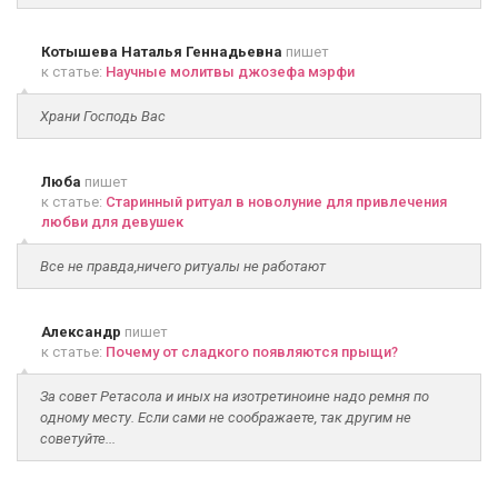
Котышева Наталья Геннадьевна
пишет
к статье:
Научные молитвы джозефа мэрфи
Храни Господь Вас
Люба
пишет
к статье:
Старинный ритуал в новолуние для привлечения
любви для девушек
Все не правда,ничего ритуалы не работают
Александр
пишет
к статье:
Почему от сладкого появляются прыщи?
За совет Ретасола и иных на изотретиноине надо ремня по
одному месту. Если сами не соображаете, так другим не
советуйте...