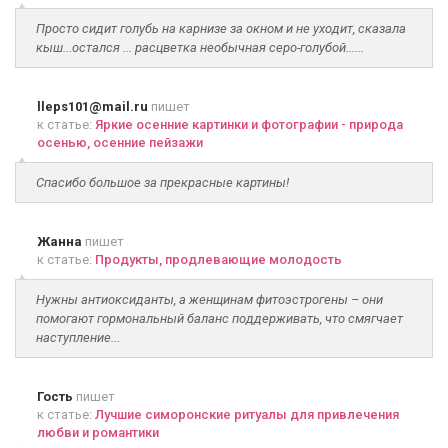
Просто сидит голубь на карнизе за окном и не уходит, сказала
кыш...остался ... расцветка необычная серо-голубой......
lleps101@mail.ru
пишет
к статье:
Яркие осенние картинки и фотографии - природа
осенью, осенние пейзажи
Спасибо большое за прекрасные картины!
Жанна
пишет
к статье:
Продукты, продлевающие молодость
Нужны антиоксиданты, а женщинам фитоэстрогены – они
помогают гормональный баланс поддерживать, что смягчает
наступление...
Гость
пишет
к статье:
Лучшие симоронские ритуалы для привлечения
любви и романтики