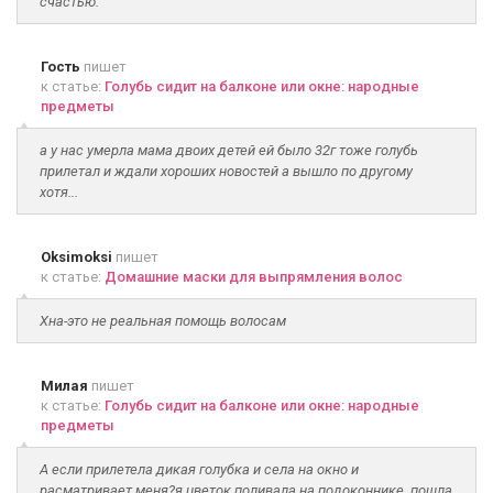
счастью.
Гость
пишет
к статье:
Голубь сидит на балконе или окне: народные
предметы
а у нас умерла мама двоих детей ей было 32г тоже голубь
прилетал и ждали хороших новостей а вышло по другому
хотя...
Oksimoksi
пишет
к статье:
Домашние маски для выпрямления волос
Хна-это не реальная помощь волосам
Милая
пишет
к статье:
Голубь сидит на балконе или окне: народные
предметы
А если прилетела дикая голубка и села на окно и
расматривает меня?я цветок поливала на подоконнике..пошла