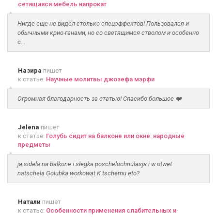
сетящаяся мебель напрокат
Нигде еще не видел столько спецэффектов! Пользовался и
обычными крио-ганами, но со светящимся стволом и особенно
с...
Назира
пишет
к статье:
Научные молитвы джозефа мэрфи
Огромная благодарность за статью! Спасибо большое ❤️
Jelena
пишет
к статье:
Голубь сидит на балконе или окне: народные
предметы
ja sidela na balkone i slegka poschelochnulasja i w otwet
natschela Golubka workowat.K tschemu eto?
Натали
пишет
к статье:
Особенности применения слабительных и