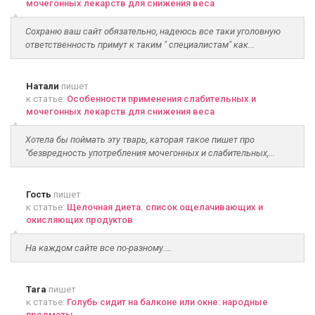
мочегонных лекарств для снижения веса
Сохраню ваш сайт обязательно, надеюсь все таки уголовную
ответственность примут к таким " специалистам" как...
Натали
пишет
к статье:
Особенности применения слабительных и
мочегонных лекарств для снижения веса
Хотела бы поймать эту тварь, каторая такое пишет про
"безвредность употребления мочегонных и слабительных,...
Гость
пишет
к статье:
Щелочная диета. список ощелачивающих и
окисляющих продуктов
На каждом сайте все по-разному....
Tara
пишет
к статье:
Голубь сидит на балконе или окне: народные
предметы