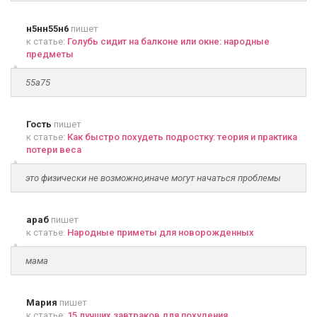
н5нн55н6
пишет
к статье:
Голубь сидит на балконе или окне: народные
предметы
55а75
Гость
пишет
к статье:
Как быстро похудеть подростку: теория и практика
потери веса
это физически не возможно,иначе могут начаться проблемы
араб
пишет
к статье:
Народные приметы для новорожденных
мама
Мария
пишет
к статье:
15 лучших завтраков для похудения