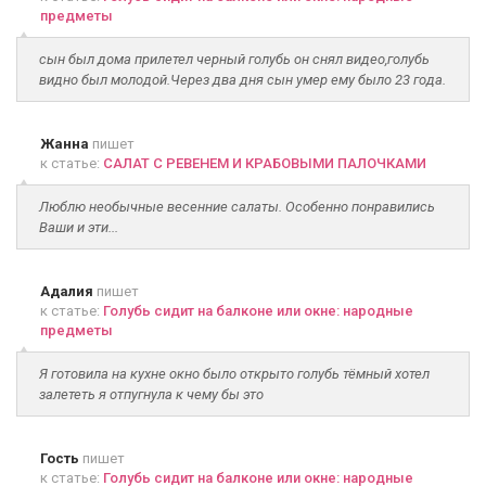
предметы
сын был дома прилетел черный голубь он снял видео,голубь
видно был молодой.Через два дня сын умер ему было 23 года.
Жанна
пишет
к статье:
САЛАТ С РЕВЕНЕМ И КРАБОВЫМИ ПАЛОЧКАМИ
Люблю необычные весенние салаты. Особенно понравились
Ваши и эти...
Адалия
пишет
к статье:
Голубь сидит на балконе или окне: народные
предметы
Я готовила на кухне окно было открыто голубь тёмный хотел
залететь я отпугнула к чему бы это
Гость
пишет
к статье:
Голубь сидит на балконе или окне: народные