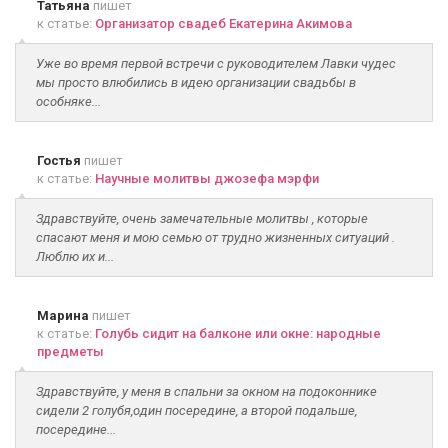
Татьяна
пишет
к статье:
Организатор свадеб Екатерина Акимова
Уже во время первой встречи с руководителем Лавки чудес
мы просто влюбились в идею организации свадьбы в
особняке...
Гостья
пишет
к статье:
Научные молитвы джозефа мэрфи
Здравствуйте, очень замечательные молитвы , которые
спасают меня и мою семью от трудно жизненных ситуаций .
Люблю их и...
Марина
пишет
к статье:
Голубь сидит на балконе или окне: народные
предметы
Здравствуйте, у меня в спальни за окном на подоконнике
сидели 2 голубя,один посередине, а второй подальше,
посередине...