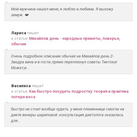
Мой мужчина нашёл меня, я люблю и любима. Я выхожу
замуж. ❤️
Лариса
пишет
к статье:
Михайлов день - народные приметы, поверья,
обычаи
Очень подробное описание обычая на Михайлов день.2-
3ведра вина и в гости ,прямо переплюнул советы Тиктока!
Может,и...
Василиса
пишет
к статье:
Как быстро похудеть подростку: теория и практика
потери веса
быстро не стоит вообще худеть. у меня племяннице смогла на
диете венеры шариповой. консультация диетолога оказалась
для...