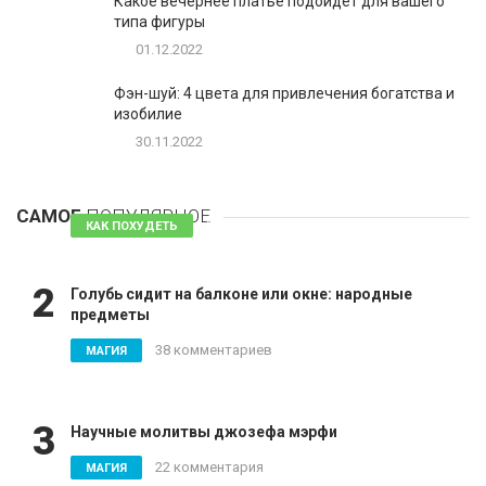
Какое вечернее платье подойдет для вашего
типа фигуры
01.12.2022
Фэн-шуй: 4 цвета для привлечения богатства и
изобилие
30.11.2022
1
Таблетки для похудения - обзор эффективных и
безопасных
САМОЕ
ПОПУЛЯРНОЕ
81 комментарий
КАК ПОХУДЕТЬ
2
Голубь сидит на балконе или окне: народные
предметы
38 комментариев
МАГИЯ
3
Научные молитвы джозефа мэрфи
22 комментария
МАГИЯ