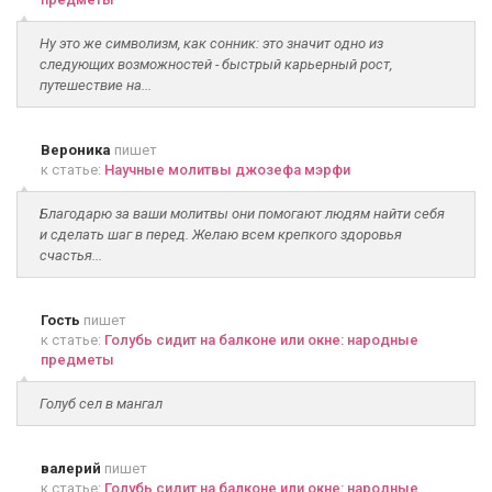
Ну это же символизм, как сонник: это значит одно из
следующих возможностей - быстрый карьерный рост,
путешествие на...
Вероника
пишет
к статье:
Научные молитвы джозефа мэрфи
Благодарю за ваши молитвы они помогают людям найти себя
и сделать шаг в перед. Желаю всем крепкого здоровья
счастья...
Гость
пишет
к статье:
Голубь сидит на балконе или окне: народные
предметы
Голуб сел в мангал
валерий
пишет
к статье:
Голубь сидит на балконе или окне: народные