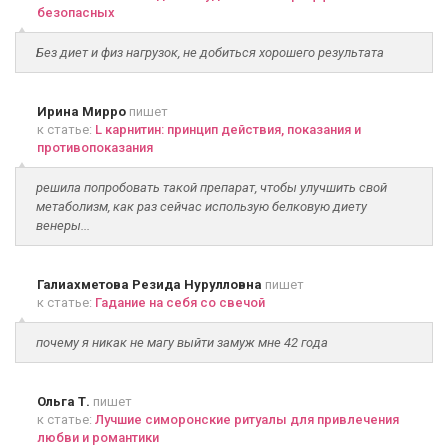
безопасных
Без диет и физ нагрузок, не добиться хорошего результата
Ирина Мирро
пишет
к статье:
L карнитин: принцип действия, показания и
противопоказания
решила попробовать такой препарат, чтобы улучшить свой
метаболизм, как раз сейчас использую белковую диету
венеры...
Галиахметова Резида Нурулловна
пишет
к статье:
Гадание на себя со свечой
почему я никак не магу выйти замуж мне 42 года
Ольга Т.
пишет
к статье:
Лучшие симоронские ритуалы для привлечения
любви и романтики